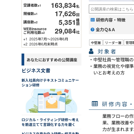
163,834
受講者数
※1
名
17,626
開催数
※1
回
研修内容・特徴
5,351
種
講座数
※2
類
29,084
WEBinsource
全力Ｑ&Ａ
社
ご利用社数
※2
※1
2025年7月～2026年6月
中堅層
リーダー層
管理
※2
2026年6月末時点
対象者
中堅社員～管理職の
あなたにおすすめの公開講座
業務の視覚化や標準
ビジネス文書
いとお考えの方
新入社員向けテキストコミュニケー
ション研修
研修内容
業務フローの作
ロジカル・ライティング研修～考え
果、業務改善や
を筋道立てて言語化する力を磨く
力が生まれます
ビジネス文章力向上研修～相手を動