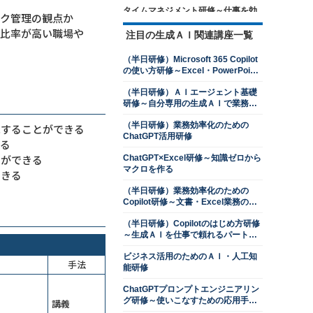
タイムマネジメント研修～仕事を効
スク管理の観点か
率的に進めるための時間管理を学ぶ
の比率が高い職場や
注目の生成ＡＩ関連講座一覧
13,500円
14,300円
会員
通常
2026年8月24日(月)
オンライン
（半日研修）Microsoft 365 Copilot
の使い方研修～Excel・PowerPoint
ロジカルシンキング研修
操作を効率化する
13,500円
14,300円
会員
通常
（半日研修）ＡＩエージェント基礎
研修～自分専用の生成ＡＩで業務を
2026年8月24日(月)
オンライン
自動化する
2026年9月28日(月)
オンライン
（半日研修）業務効率化のための
見することができる
ChatGPT活用研修
きる
交渉力向上研修～ネゴシエーション
スキルを上達させる
とができる
ChatGPT×Excel研修～知識ゼロから
マクロを作る
13,500円
14,300円
会員
通常
できる
2026年8月24日(月)
オンライン
（半日研修）業務効率化のための
2026年9月28日(月)
オンライン
Copilot研修～文書・Excel業務のコ
ツをつかむ
判断力強化研修～８つの観点で意思
（半日研修）Copilotのはじめ方研修
決定ができる管理職になる
～生成ＡＩを仕事で頼れるパートナ
ーにする
13,500円
14,300円
会員
通常
ビジネス活用のためのＡＩ・人工知
手法
2026年8月24日(月)
オンライン
能研修
2026年9月28日(月)
オンライン
ChatGPTプロンプトエンジニアリン
プレゼンテーション研修～相手を動
グ研修～使いこなすための応用手法
講義
かす３つの要素を習得する
を学ぶ