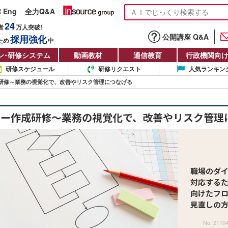
R Eng
全力Q&A
24
者
万人
突破!
公開講座 Q&A
採用強化
ため
中
ン
・
研修システム
動画教材
通信教育
行政機関向
研修スケジュール
研修リクエスト
人気ランキン
研修～業務の視覚化で、改善やリスク管理につなげる
ロー作成研修～業務の視覚化で、改善やリスク管理
職場のダ
対応する
向けたフ
見直しの
No. 2110