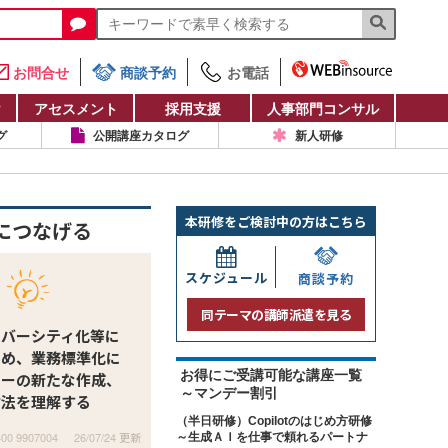
お問合せ
商談予約
お電話
け
アセスメント
採用支援
人事部門コンサル
グ
公開講座カタログ
新人研修
本研修をご検討中の方はこちら
につなげる
スケジュール
商談予約
同テーマの講師派遣を見る
イバーシティ化等に
ため、業務標準化に
お得にご受講可能な講座一覧
ローの新たな作成、
～マンデー割引
方法を理解する
（半日研修）Copilotのはじめ方研修
400 9907004
26/07/24 更新
～生成ＡＩを仕事で頼れるパートナ