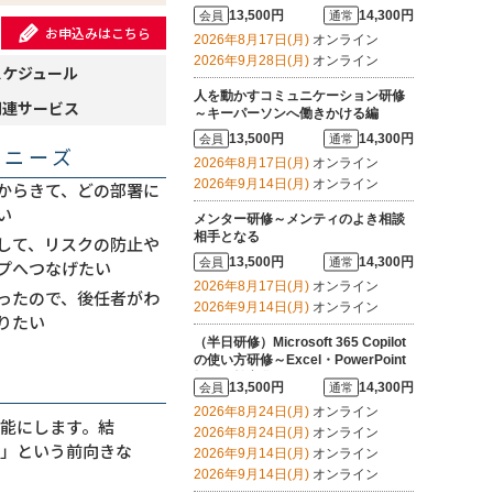
ーにする
13,500円
14,300円
会員
通常
お申込みはこちら
2026年8月17日(月)
オンライン
2026年9月28日(月)
オンライン
スケジュール
人を動かすコミュニケーション研修
関連サービス
～キーパーソンへ働きかける編
13,500円
14,300円
会員
通常
・ニーズ
2026年8月17日(月)
オンライン
2026年9月14日(月)
オンライン
からきて、どの部署に
い
メンター研修～メンティのよき相談
相手となる
して、リスクの防止や
13,500円
14,300円
会員
通常
プへつなげたい
2026年8月17日(月)
オンライン
ったので、後任者がわ
2026年9月14日(月)
オンライン
りたい
（半日研修）Microsoft 365 Copilot
の使い方研修～Excel・PowerPoint
操作を効率化する
13,500円
14,300円
会員
通常
2026年8月24日(月)
オンライン
能にします。結
2026年8月24日(月)
オンライン
う」という前向きな
2026年9月14日(月)
オンライン
2026年9月14日(月)
オンライン