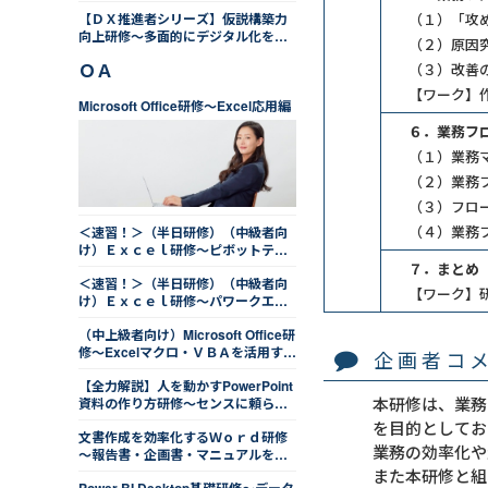
化する
【ＤＸ推進者シリーズ】仮説構築力
（１）「攻
向上研修～多面的にデジタル化を考
（２）原因
える
ＯＡ
（３）改善
【ワーク】
Microsoft Office研修～Excel応用編
６．業務フ
（１）業務
（２）業務
（３）フロ
（４）業務
＜速習！＞（半日研修）（中級者向
け）Ｅｘｃｅｌ研修～ピボットテー
ブルを用いたデータの集計・分析編
７．まとめ
＜速習！＞（半日研修）（中級者向
【ワーク】
け）Ｅｘｃｅｌ研修～パワークエリ
を用いたデータの取込みと整形編
（中上級者向け）Microsoft Office研
修～Excelマクロ・ＶＢＡを活用する
企画者コ
編
【全力解説】人を動かすPowerPoint
本研修は、業務
資料の作り方研修～センスに頼ら
ず、相手目線で効率的にデザインす
を目的としてお
文書作成を効率化するＷｏｒｄ研修
る
業務の効率化や
～報告書・企画書・マニュアルを最
適化する
また本研修と組