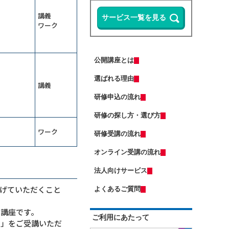
ップ研修～整合性・納得感をＡＩで
担保する
13,500円
14,300円
会員
通常
講義
Microsoft 365 Copilotの使い方研修
2026年9月7日(月)
オンライン
ワーク
～資料作成の時間を半減する
2026年9月28日(月)
オンライン
Copilot Studio研修～社内データ活用
（半日研修）ＡＩエージェント基礎
エージェントを作る
研修～自分専用の生成ＡＩで業務を
公開講座とは
自動化する
ＤＸ推進のための要件定義研修
13,500円
14,300円
会員
通常
選ばれる理由
2026年9月7日(月)
オンライン
Excelマクロで始める業務自動化研修
講義
～Copilot活用編
2026年9月7日(月)
オンライン
研修申込の流れ
（若手向け）DX入門研修～ChatGPT
（中途社員・職種転換者向け）ビジ
に触れ、業務効率化のマインドを獲
ネスマナー研修
研修の探し方・選び方
得する
13,500円
14,300円
会員
通常
ＡＩエージェント基礎研修～Gemini
ワーク
研修受講の流れ
2026年9月7日(月)
オンライン
で自組織専用のGemを作成する
2026年9月14日(月)
オンライン
オンライン受講の流れ
ChatGPT×Pythonプログラミング研
修～自動化・データ分析編（５日
はじめての人事採用実務研修～求人
間）
法人向けサービス
票・説明会・入社手続きの流れを押
（半日研修）経営幹部・管理職向け
さえる
13,500円
14,300円
会員
通常
生成ＡＩ活用研修～リスクを理解し
げていただくこと
よくあるご質問
運用方針を決める
2026年9月7日(月)
オンライン
業務効率化のためのClaude活用研修
2026年9月28日(月)
オンライン
の講座です。
～Excel業務と資料作成の負担を減ら
ご利用にあたって
す
修」をご受講いただ
生産性向上研修～仕事の見える化で
受注獲得のためのＡＩ活用研修～デ