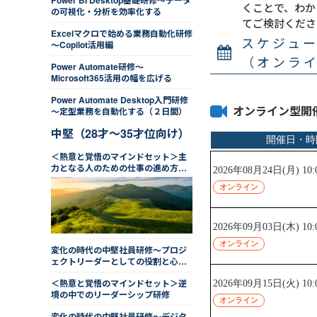
Power BI Desktop基礎研修～データ
くことで、わか
の可視化・分析を効率化する
てご検討くださ
Excelマクロで始める業務自動化研修
スケジュ
～Copilot活用編
（オンラ
Power Automate研修～
Microsoft365活用の幅を広げる
Power Automate Desktop入門研修
オンライン型開
～定型業務を自動化する（２日間）
中堅（28才～35才位向け）
＜熱意と覚悟のマインドセット＞主
力となる人のための仕事の進め方研
修（２日間）
変化の時代の中堅社員研修～プロジ
ェクトリーダーとしての役割と心構
え
＜熱意と覚悟のマインドセット＞逆
境の中でのリーダーシップ研修
変化の時代の中堅社員研修～デジタ