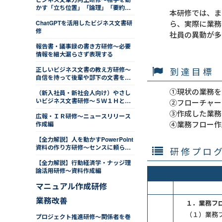
かす「立ち位置」「論理」「要約」
本研修では、ま
「熱意」
ChatGPTを活用したビジネス文書研
ら、実際に業務
修
社員の異動が多
報告書・議事録の書き方研修～必要
情報を細大漏らさず表現する
到達目標
正しいビジネス文書の教え方研修～
自信を持って後輩や部下の文書を添
削する
①現状の業務を
（新入社員・新社会人向け）やさし
いビジネス文書研修～５Ｗ１Ｈとデ
②フローチャー
ジタル活用でシンプルに書く
③作成した業務
広報・ＩＲ研修～ニュースリリース
④業務フロー作
作成編
【全力解説】人を動かすPowerPoint
資料の作り方研修～センスに頼ら
研修プロ
ず、相手目線で効率的にデザインす
【全力解説】行動経済学・ナッジ理
る
論活用研修～資料作成編
マニュアル作成研修
業務改善
１．業務フ
（１）業務
プロジェクト推進研修～関係者を巻