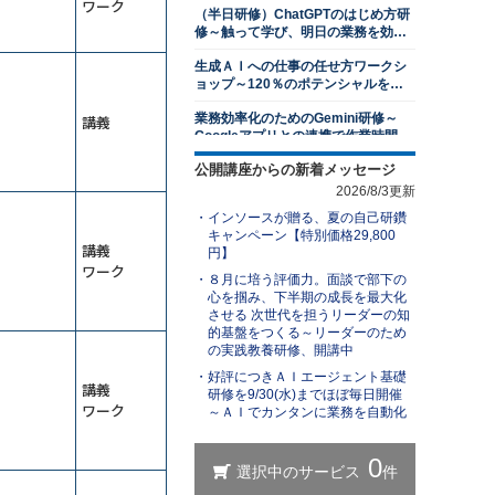
ワーク
（半日研修）ChatGPTのはじめ方研
13,500円
14,300円
会員
通常
修～触って学び、明日の業務を効率
2026年8月31日(月)
オンライン
化する
生成ＡＩへの仕事の任せ方ワークシ
１対１面談研修～部下のキャリア開
ョップ～120％のポテンシャルを発
発支援編
揮する
業務効率化のためのGemini研修～
講義
13,500円
14,300円
会員
通常
Googleアプリとの連携で作業時間を
2026年8月31日(月)
オンライン
削減する
公開講座からの新着メッセージ
（半日研修）ChatGPTを活用した発
若手社員研修～主体性の発揮
想力強化研修
2026/8/3更新
13,500円
14,300円
会員
通常
インソースが贈る、夏の自己研鑽
ＡＩエージェント基礎研修～自分専
2026年8月31日(月)
オンライン
キャンペーン【特別価格29,800
用の生成ＡＩで業務を自動化する
講義
円】
アサーティブコミュニケーション研
ワーク
（半日研修）ChatGPT×Excel研修～
８月に培う評価力。面談で部下の
修～自他尊重のスタンスで言いにく
身近なExcel業務から始めるＡＩ活用
心を掴み、下半期の成長を最大化
いことを伝える
13,500円
14,300円
会員
通常
させる 次世代を担うリーダーの知
ChatGPTを活用したビジネス文書研
的基盤をつくる～リーダーのため
2026年8月31日(月)
オンライン
修～文書作成の新スタンダードを学
の実践教養研修、開講中
ぶ
レジリエンス研修～しなやかにスト
好評につきＡＩエージェント基礎
生成ＡＩを活用した業務改善研修～
講義
レスと向き合い、回復力を身につけ
研修を9/30(水)までほぼ毎日開催
業務を可視化し、ＡＩに置き換え組
る
ワーク
～ＡＩでカンタンに業務を自動化
織展開する
13,500円
14,300円
会員
通常
（半日研修）ChatGPT理解研修～導
2026年9月7日(月)
オンライン
入事例やリスクを知り、組織での活
用方法を検討する
リスクマネジメント研修～未然に防
【ＡＩと働く】研修担当者レベルア
ぐ方法を学ぶ