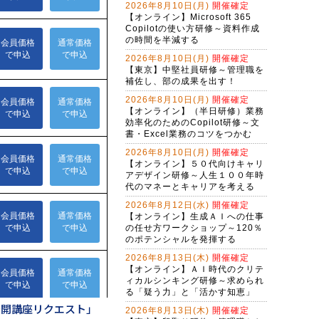
2026年8月10日(月)
開催確定
Claude Cowork実践研修～定型業務
【オンライン】Microsoft 365
をＡＩに任せる新しい働き方
Copilotの使い方研修～資料作成
の時間を半減する
生成AI活用講座・基礎編
2026年8月10日(月)
開催確定
【東京】中堅社員研修～管理職を
Ｇ検定対策研修～現代に必須のＡＩ
補佐し、部の成果を出す！
リテラシー（２日間）
2026年8月10日(月)
開催確定
アプリを作れる自分になる！生成Ａ
【オンライン】（半日研修）業務
Ｉで仕事を変えるバイブコーディン
効率化のためのCopilot研修～文
グ研修（２日間）
書・Excel業務のコツをつかむ
バイブコーディング体験研修～ＡＩ
の力でプログラムを自動作成する
2026年8月10日(月)
開催確定
【オンライン】５０代向けキャリ
（半日研修）ＡＩ時代の構文リテラ
アデザイン研修～人生１００年時
シー向上研修～アレクサンドラ・ア
代のマネーとキャリアを考える
ミラーゼ構文で考える
2026年8月12日(水)
開催確定
（半日研修）締切を知らせるＡＩ秘
【オンライン】生成ＡＩへの仕事
書作成研修～Copilot Studioで業務自
の任せ方ワークショップ～120％
動化
Gemini実践者向け！NotebookLM資
のポテンシャルを発揮する
料作成からGem構築まで学ぶ３日間
2026年8月13日(木)
開催確定
集中コース
【オンライン】ＡＩ時代のクリテ
Copilot実践者向け！Excel自動化か
ィカルシンキング研修～求められ
らＡＩエージェント構築まで学ぶ３
る「疑う力」と「活かす知恵」
日間集中コース
（半日研修）RAGシステム基礎研修
公開講座リクエスト」
2026年8月13日(木)
開催確定
～組織内のデータを活用するＡＩエ