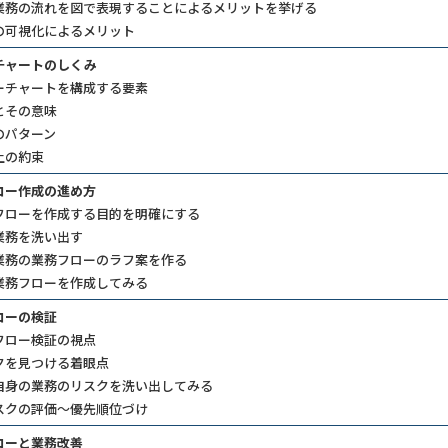
業務の流れを図で表現することによるメリットを挙げる
の可視化によるメリット
チャートのしくみ
ーチャートを構成する要素
とその意味
のパターン
上の約束
ロー作成の進め方
フローを作成する目的を明確にする
業務を洗い出す
業務の業務フローのラフ案を作る
業務フローを作成してみる
ローの検証
フロー検証の視点
クを見つける着眼点
自身の業務のリスクを洗い出してみる
スクの評価～優先順位づけ
ローと業務改善