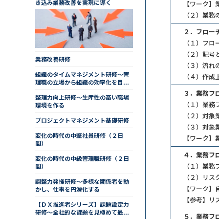
き込み業務改善を実現に導く
【ワーク】
（２）業務
２．フロー
（１）フロ
（２）記号
業務改善研修
（３）流れ
組織のタイムマネジメント研修～管
（４）作成
理職の立場から組織の効率化を目指
す
３．業務フ
整理力向上研修～生産性の高い職場
（１）業務
環境を作る
（２）対象
プロジェクトマネジメント基礎研修
（３）対象
変化の時代の中堅社員研修（２日
【ワーク】
間）
４．業務フ
変化の時代の中級管理職研修（２日
（１）業務
間）
（２）リス
調整力発揮研修～多様な関係者を動
【ワーク】
かし、仕事を円滑化する
【参考】リ
【ＤＸ推進者シリーズ】課題設定力
研修～全社的な課題を見極めて最適
５．業務フ