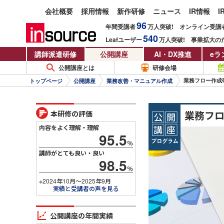
会社概要
採用情報
新作研修
ニュース
IR情報
I
96
年間受講者
万人
突破!
オンライン受講
540
Leafユーザー
万人
突破!
事業拡大の
講師派遣研修
公開講座
AI・DX推進
eラ
公開講座とは
研修会場
業務フロー作成
トップページ
公開講座
業務改善・マニュアル作成
業務フ
本研修の評価
内容をよく理解・理解
95.5
％
講師がとても良い・良い
98.5
％
※2024年10月～2025年9月
実績と受講者の声を見る
公開講座の年間実績