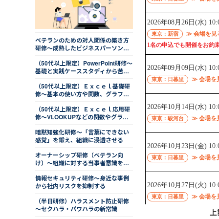
ベテランのための対人関係の築き方
研修～成熟したビジネスパーソンと
しての適切な距離感
（50代以上限定）PowerPoint研修～
基礎と実践ケーススタディから苦手
を克服する
（50代以上限定）Ｅｘｃｅｌ基礎研
修～基本の使い方や関数、グラフを
学ぶ
（50代以上限定）Ｅｘｃｅｌ応用研
修～VLOOKUPなどの関数やグラ
フ、ピボットテーブルを学ぶ
暗黙知強化研修～「言葉にできない
感覚」を鍛え、組織に浸透させる
オーナーシップ研修（ベテラン向
け）～組織に対する当事者意識を高
め、率先力を身につける
情報セキュリティ研修～身近な事例
から社内リスクを抑制する
（半日研修）ハラスメント防止研修
～セクハラ・パワハラの新常識
上