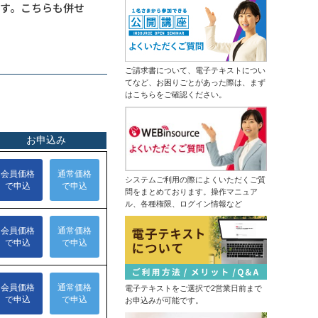
ムダなく成果につなげる
す。こちらも併せ
ータ分析からソリューションの導出
13,500円
14,300円
まで
会員
通常
生成ＡＩ推進リーダー育成研修～効
2026年9月7日(月)
オンライン
果的な業務を選びエージェントを作
成する
情報セキュリティマネジメント研修
（半日研修）デザイン業務内製化の
ご請求書について、電子テキストについ
14,300円
14,300円
会員
通常
ための画像生成ＡＩ活用研修
てなど、お困りごとがあった際は、まず
2026年9月7日(月)
オンライン
はこちらをご確認ください。
はじめての業務自動化研修～生成Ａ
2026年9月14日(月)
オンライン
ＩとPythonで１日１時間を生みだす
中堅社員研修～管理職を補佐し、部
ＤＸ推進のための業務改革研修～デ
の成果を出す！
ジタル活用の視点を持つ
13,500円
14,300円
会員
通常
ChatGPT×データ分析研修～ＡＩド
2026年9月7日(月)
オンライン
リブンな課題解決
システムご利用の際によくいただくご質
プロジェクトマネジメント基礎研修
問をまとめております。操作マニュア
（半日研修）ＡＩ理解研修～人工知
ル、各種権限、ログイン情報など
13,500円
14,300円
能にできることを知り、正しく活用
会員
通常
する
2026年9月14日(月)
オンライン
触って高める生成ＡＩリテラシー研
修～生成ＡＩパスポート取得の１歩
はじめての経理実務研修～日次・月
を踏み出す
次基礎業務編
管理職向け発想力強化ワークショッ
13,500円
14,300円
会員
通常
プ～生成ＡＩとＳＦ思考で未来を構
想する
電子テキストをご選択で2営業日前まで
2026年9月14日(月)
オンライン
NotebookLM活用研修～生成ＡＩで
お申込みが可能です。
2026年9月28日(月)
オンライン
スライド作成を自動化する