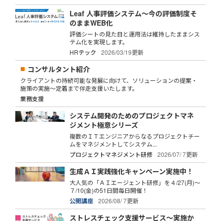
Leaf 人事評価システム～今の評価制度そ
のままWEB化
評価シートの見た目と運用法は維持したままシス
テム化を実現します。
HRテック
2026/03/19更新
コンサルタント紹介
クライアントの持続可能な発展に向けて、ソリューションの提案・
施策の実施～定着まで伴走支援いたします。
業務支援
システム開発のためのプロジェクトマネ
ジメント極意シリーズ
複数のＩＴエンジニアからなるプロジェクトチー
ムをマネジメントしてシステム...
プロジェクトマネジメント研修
2026/07/ 7更新
生成ＡＩ実践強化キャンペーン実施中！
大人気の「ＡＩエージェント研修」を４/27(月)～
７/10(金)の51日間毎日開催！
公開講座
2026/08/ 7更新
ストレスチェック支援サービス～実施か