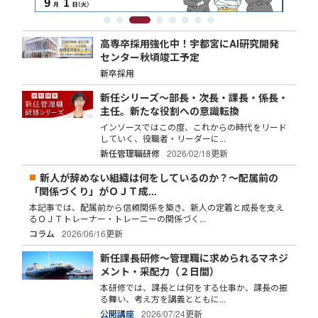
高専卒採用強化中！宇都宮にAI研究開発
センター秋頃竣工予定
新卒採用
新任シリーズ～部長・次長・課長・係長・
主任。新たな役割への意識転換
インソースではこの度、これからの時代をリード
していく、役職者・リーダーに...
新任管理職研修
2026/02/18更新
新人が辞めない組織は何をしているのか？～配属前の
「関係づくり」がＯＪＴ成...
本記事では、配属前から信頼関係を築き、新人の定着と成長を支え
るＯＪＴトレーナー・トレーニーの関係づく...
コラム
2026/06/16更新
新任課長研修～管理職に求められるマネジ
メント・采配力（２日間）
本研修では、課長とは何をする仕事か、課長の振
る舞い、考え方を講義とともに...
公開講座
2026/07/24更新