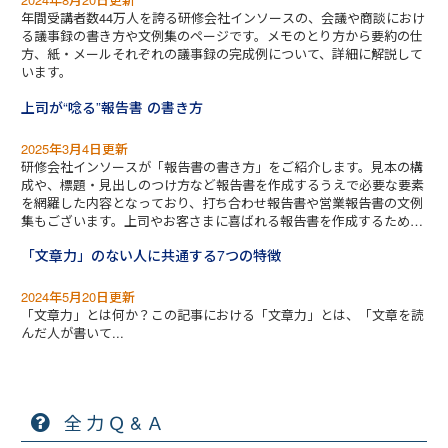
年間受講者数44万人を誇る研修会社インソースの、会議や商談におけ
る議事録の書き方や文例集のページです。メモのとり方から要約の仕
方、紙・メールそれぞれの議事録の完成例について、詳細に解説して
います。
上司が“唸る”報告書 の書き方
2025年3月4日更新
研修会社インソースが「報告書の書き方」をご紹介します。見本の構
成や、標題・見出しのつけ方など報告書を作成するうえで必要な要素
を網羅した内容となっており、打ち合わせ報告書や営業報告書の文例
集もございます。上司やお客さまに喜ばれる報告書を作成するため
に、ぜひご活用ください。
「文章力」のない人に共通する7つの特徴
2024年5月20日更新
「文章力」とは何か？この記事における「文章力」とは、「文章を読
んだ人が書いて...
全力Ｑ&Ａ