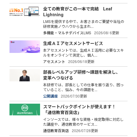
全ての教育がこの一本で完結 Leaf
Lightning
LMSを提供する中で、お客さまのご要望や当社の
研修実施ノウハウから生まれ...
多機能・マルチデバイスLMS
2026/08/ 6更新
生成ＡＩアセスメントサービス
本アセスメントでは、生成ＡＩ活用に必要なスキ
ルをオンラインで測定し、個人...
アセスメント
2026/06/18更新
部長レベルアップ研修～課題を解決し、
変革へつなげる
本研修では、部長としての仕事を振り返り、困っ
ていること、悩み、今の課題を...
公開講座
2026/07/30更新
スマートパックポイントが使えます！
「通信教育百貨店」
インソースでは、様々な資格・検定取得に対応し
た講座や、通信教育のサービス...
通信教育百貨店
2026/07/28更新