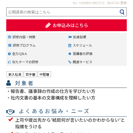
No. 1000800 9907012
26/07/24 更新
お申込みはこちら
研修内容・特徴
到達目標
研修プログラム
スケジュール
全力Ｑ&Ａ
受講者の評価
似たテーマの研修
関連サービス
新入社員
若手層
中堅層
対象者
報告書、議事録の作成の仕方を学びたい方
社内文書の基本の文書構成を理解したい方
よくあるお悩み・ニーズ
上司や提出先から”結局何が言いたいのかわからない”と
指摘をうける