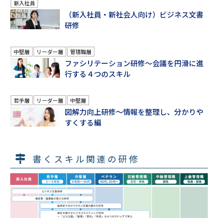
新入社員
（新入社員・新社会人向け）ビジネス文書
研修
中堅層
リーダー層
管理職層
ファシリテーション研修～会議を円滑に進
行する４つのスキル
若手層
リーダー層
中堅層
図解力向上研修～情報を整理し、分かりや
すくする編
書くスキル関連の研修