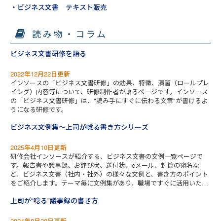
・ビジネス文書 テキスト販売
読み物・コラム
ビジネス文書研修を語る
2022年12月22日更新
インソースの「ビジネス文書研修」の効果、特徴、演習（ロールプレ
イング）内容等について、研修制作者が語るページです。インソース
の「ビジネス文書研修」は、"読み手にすぐに伝わる文章"が書けるよ
うになる研修です。
ビジネス文例集～上司が唸る書き方シリーズ
2025年4月10日更新
研修会社インソースが紹介する、ビジネス文書の文例一覧ページで
す。報告書や議事録、お詫び状、送付状、eメール、封筒の宛名な
ど、ビジネス文書（社内・社外）の様々な文例と、書き方のポイント
をご紹介します。テーマ毎に文例集があり、職場ですぐに活用いただ
ける内容です。今すぐ知りたい文例を、無料でお持ち帰りいただけま
上司が“唸る”議事録の書き方
す！
2024年8月20日更新