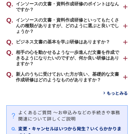
インソースの文書・資料作成研修のポイントはなん
ですか？
インソース公開講座の文書・資料研修のポイント
インソースの文書・資料作成研修といってもたくさ
んの種類がありますが、どのように選ぶと良いでし
は、「求められる情報を要約・整理する力」「簡潔
ょうか？
明瞭な文書の書き方と相手の目線を意識して伝わる
ように構成する力」を習得できる点です。
インソース公開講座の文書・資料作成研修は、大き
ビジネス文書の基本を学ぶ研修はありますか？
簡潔で分かりやすい文書を書く力は個々のセンスや
く分けて4種類のものがあります。
ビジネス文書の基本を学べる王道、標準版の「
相手の心を動かせるような一歩進んだ文書を作成で
ビジ
素養によるものではなく、文書の「型」・ルールを
きるようになりたいのですが、何か良い研修はあり
ネス文書研修
」をおすすめします。
知っていれば誰でも獲得できるスキルです。丁寧
①実践的な文書作成スキルを習得する研修
ますか？
に・分かりやすくといった抽象的なものではなく、
基本的なビジネス文書の「型」から様々な仕様の文
【対象者】
一文は40～50字以内、主語と述語を必ずつける、数
相手の心をつかむような最低限レベル以上の文書作
新人のうちに受けておいた方が良い、基礎的な文書
書の作成方法まで、活用場面を想定した豊富なワー
・ビジネス文書の基本的な書き方を学びたい方
字と固有名詞を入れる、など極めて具体的な「型」
作成研修はどのようなものがありますか？
成力を身につける「
ビジネス文書レベルアップ研修
クを通して学びます。
・日常業務として社内外の文書・メール作成の業務
を習得していただきます。
～相手が唸る文書の書き方
」をおすすめします。
ビジネスパーソンに求められる文書作成について学
を行っている方
また、ビジネスにおける資料作成の意義は「相手が
もっとみる
②Ｅメールでの文書作成スキルを習得する研修
ぶ「
（新入社員・新社会人向け）ビジネス文書研
・相手に分かりやすく伝えるための文書を書くのが
行動できること」にあります。重要なことは「相手
【対象者】
Ｅメールでの文書作成時における特有の慣行や注意
修
」をおすすめします。
難しいと感じる方
にいかに正しく意図が伝わり、動いてもらえるか」
・基本的なビジネス文書作成スキルをお持ちの方
点をおさえ、ビジネスで活かせる効果的な作成方法
よくあるご質問
～お申込みなどの手続きや事務
ということです。内容が明確であること、筋道が通
・提案書などでお客さまの興味をそそるような文章
を学びます。
【対象者】
【研修内容・特徴】
関連について詳しくご説明
り納得できること、図解や文章がわかりやすい表現
を作成したい方
・Eメールの書き方を基本から学びたい方
本研修では、読み手を意識することを大前提とした
であることへの意識を高めていただきます。
・忙しい上司の目に留まり、納得してもらえる文章
③ビジネス文書の実力診断をふまえ通信添削でスキ
変更・キャンセルはいつから発生？いくらかかりま
・自分のEメールをよりわかりやすく、かつ相手に伝
上で、相手に分かりやすい文書作成の方法を学んで
を書くコツを知りたい方