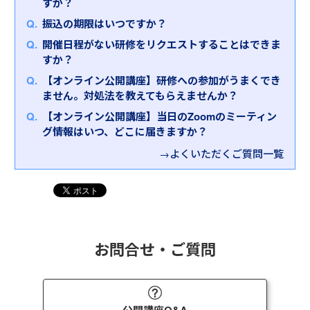
ルを磨く研修
すか？
わるよう改善したいと考えている方
いただきます。
※インソース公開講座はオンラインでも開催しており
実務さながらのワークにそって文書を作成し、講師
・Eメールのマナーに自信がない方
振込の期限はいつですか？
ます。
【研修内容・特徴】
からの通信添削指導を受けることで、相手に伝わる
◆研修のポイント
インソースオンライン公開講座
開催日程がない研修をリクエストすることはできま
ミドルクラスのビジネスパーソンには、新人・若手
文書を作成するポイントを掴みます。
【研修内容・特徴】
①文書の基本的な構成ルール～主語・述語や一文あ
すか？
に求められるような最低限のレベル以上の文書作成
本研修では、ビジネス文書の基本を再確認し、ビジ
たりの文字数について
力が求められています。上司が思わず「唸る」よう
④相手に伝わる資料作成スキルを習得する研修
【オンライン公開講座】研修への参加がうまくでき
ネス上でのＥメールの書き方と注意点についての知
②伝えたいことを簡潔にまとめる力～情報の取捨選
な説得力のある文章や、一目でお客さまの心を動か
資料の目的・内容を明確にしたうえで、論理的に情
ません。対処法を教えてもらえませんか？
識を習得いただきます。研修の最後には、不適切な
択による要約
すような文章を作成する、あるいは部下の書いた文
報をまとめ、相手に伝わる分かりやすい資料を作成
メールの添削、テーマに沿った作成演習を通じて、
【オンライン公開講座】当日のZoomのミーティン
③相手が欲しい情報を考える力～キーワードや数字
書を添削するという立場にある方もいらっしゃるで
するためのスキルを学びます。
知識の定着と実践力を養成します。
グ情報はいつ、どこに届きますか？
を記載する
しょう。
④社外文書の基本的な型
本研修では、こうしたケースごとの文書に関わる作
お客さまのご受講の目的に合わせて、ラインナップ
→よくいただくご質問一覧
～ＦＡＸ送付状・書類送付状・案内状・お祝い
業のポイントを踏まえ、必要なスキルをワークで実
からお選びください。
また、Ｅメールの書き方と注意点や便利機能につい
状・お詫び状・お礼状・依頼状
際に手を動かしながら習得することで、総合的な文
文書・資料作成研修ラインナップ
ての知識を習得する「
（新入社員・新社会人向け）
書作成力の向上を目指します。
ビジネスＥメールの書き方研修
」もご用意しており
とはいえ「なかなか選べない」とお悩みのお客さま
ます。
は、ぜひお気軽にお問合せください。弊社担当者が
詳細をヒアリングさせていただいたうえで、お客さ
お問合せ・ご質問
まにおすすめの研修を選定させていただきます。