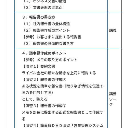
（２）ビジネス文書の構造
（３）文書表現の注意点
３．報告書の書き方
（１）社内報告書の全体構造
（２）報告書作成のポイント
講義
【参考】お客さまに提出する報告書
（３）報告書の具体的な書き方
４．議事録作成のポイント
【参考】メモの取り方のポイント
【演習１】要約文書
ライバル会社の新たな動きを上司に報告する
【演習２】報告書の作成①
ある状況を簡単な報告書（取り急ぎ情報を伝達す
るのを目的とする）
講義
として、整える
ワー
ク
【演習３】報告書の作成②
メモを部長に提出する正式な報告書として作成す
る
【演習４】議事録ＤＶＤ演習「営業管理システム