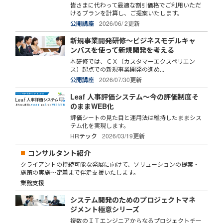
皆さまに代わって最適な割引価格でご利用いただ
けるプランを計算し、ご提案いたします。
公開講座
2026/06/ 2更新
新規事業開発研修～ビジネスモデルキャ
ンバスを使って新規開発を考える
本研修では、ＣＸ（カスタマーエクスペリエン
ス）起点での新規事業開発の進め...
公開講座
2026/07/30更新
Leaf 人事評価システム～今の評価制度そ
のままWEB化
評価シートの見た目と運用法は維持したままシス
テム化を実現します。
HRテック
2026/03/19更新
コンサルタント紹介
クライアントの持続可能な発展に向けて、ソリューションの提案・
施策の実施～定着まで伴走支援いたします。
業務支援
システム開発のためのプロジェクトマネ
ジメント極意シリーズ
複数のＩＴエンジニアからなるプロジェクトチー