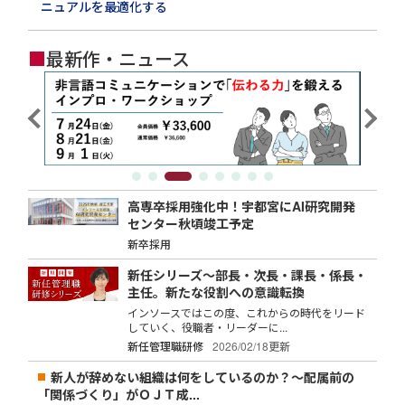
ニュアルを最適化する
■
最新作・ニュース
高専卒採用強化中！宇都宮にAI研究開発
センター秋頃竣工予定
新卒採用
新任シリーズ～部長・次長・課長・係長・
主任。新たな役割への意識転換
インソースではこの度、これからの時代をリード
していく、役職者・リーダーに...
新任管理職研修
2026/02/18更新
新人が辞めない組織は何をしているのか？～配属前の
「関係づくり」がＯＪＴ成...