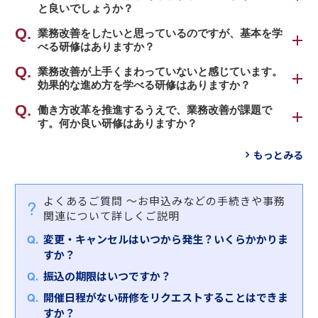
と良いでしょうか？
工夫」から始められるアプローチを重視しているこ
と、②業務について深く考えるようになることで
インソース公開講座の業務改善・マニュアル作成研
業務改善をしたいと思っているのですが、基本を学
す。
べる研修はありますか？
修は、大きく分けて２種類のものがあります。
職場における業務改善の基本的な流れを身につける
業務改善が上手くまわっていないと感じています。
業務改善のアプローチは、「本質的な問題に対して
①職場の課題を解決する業務改善手法を学ぶ研修
効果的な進め方を学べる研修はありますか？
「
業務改善研修
」をおすすめします。
困難を覚悟で抜本的な改善する方法」と、「できる
働きやすい職場環境づくりを推進するための、業務
ものから着手したうえで本質的な問題に切り込む」
部門単位で推進する業務改善の効果的な進め方を習
働き方改革を推進するうえで、業務改善が課題で
ミスの防止策や改善手法、具体的な実行計画の立て
【対象者】
という方法に二分されます。インソースでは、後者
す。何か良い研修はありますか？
得する「
プロジェクト推進研修～関係者を巻き込み
方まで身につけます。
・問題点が多すぎてどこから着手すべきかわからな
のアプローチを重視しています。まず、身近な仕事
業務改善を実現に導く
」をおすすめします。
事例を通して組織の生産性向上策を学ぶ「
業務改善
い方
の中で小さな成功体験を積み、業務改善を日々の業
もっとみる
②現場に伝わるマニュアルの作成スキルを習得する
研修～変化に対応し、働き方改革を実現する
」をお
・解決策に決め手がなく、関係者との合意形成が難
務と認識していただきます。
【対象者】
研修
すすめします。
しい方
また、マニュアル作成では、作成のために業務を整
・部署内の業務改善活動を任されているリーダー・
マニュアル対象業務やフローを洗い出したうえで、
・いつのまにか計画が曖昧になり終わってしまう方
よくあるご質問
～お申込みなどの手続きや事務
理し、見える化・標準化することで、仕事の中の
管理職の方
現場に合った様式を考えるなど、属人化を防ぐ業務
【対象者】
関連について詳しくご説明
「ムリ」「ムダ」「ムラ」や自分なりの工夫に気づ
・過去に業務改善活動が停滞した経験のある方
標準化スキルを習得します。
・業務改善を推進する立場にある方
【研修内容・特徴】
くことができます。そのうえで「働き方改革」や
・部門横断的な改善プロジェクトに携わる方
変更・キャンセルはいつから発生？いくらかかりま
・管理職あるいは現場リーダークラスの方
本研修では、業務改善の流れを９つのステップに分
「ＲＰＡ化（自動化）」につなげる方法をお伝えい
お客さまのご受講の目的に合わせて、ラインナップ
すか？
け、それぞれのポイントを学ぶことで、確実に業務
たします。
【研修内容・特徴】
からお選びください。
【研修内容・特徴】
改善を実行し成功させるためのスキルを習得しま
振込の期限はいつですか？
業務改善活動が上手くいかない真の要因を突き止
業務改善・マニュアル作成研修ラインナップ
本研修では、人材が流動化・多様化する中で、業務
す。ご自身の組織における改善テーマを選び、ステ
※インソース公開講座はオンラインでも開催しており
開催日程がない研修をリクエストすることはできま
め、実効性のある活動推進の手順やノウハウ、活動
効率化を図るための業務改善について考えていただ
ップに沿って現状分析、真因追及、目標設定、対策
ます。
すか？
に投じる人的リソースの捻出の仕方などを学んでい
とはいえ「なかなか選べない」とお悩みのお客さま