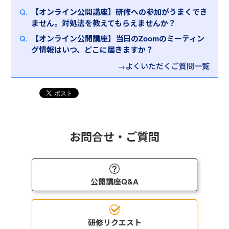
きます。ただポイントを抑えるだけではなく、「ス
立案を行います。最後には、そのまま職場で活用可
インソースオンライン公開講座
ただきます。ワークでは、ある企業の業務改善にお
は、ぜひお気軽にお問合せください。弊社担当者が
【オンライン公開講座】研修への参加がうまくでき
キルに頼らない仕組みづくり」など成功・失敗事例
能な「業務改善企画書」を完成させていただきま
ける奮闘記を読んで、何が改善を阻んでいて、何がき
詳細をヒアリングさせていただいたうえで、お客さ
ません。対処法を教えてもらえませんか？
を通して考えていくので、より実践的な内容となって
す。
っかけとなって成功につながったのかをグループ討
まにおすすめの研修を選定させていただきます。
います。また、最後に自社の業務改善テーマを考え
【オンライン公開講座】当日のZoomのミーティン
議していただきます。
ることで、働き方改革につなげていただきます。
グ情報はいつ、どこに届きますか？
→よくいただくご質問一覧
お問合せ・ご質問
公開講座Q&A
研修リクエスト