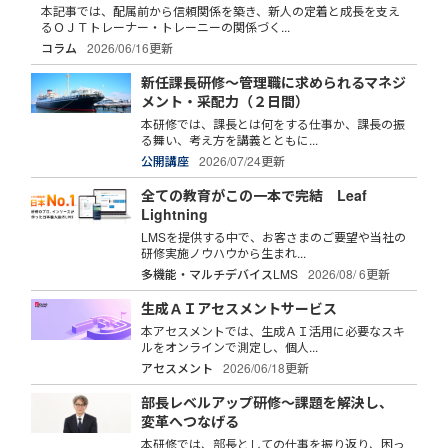
本記事では、配属前から信頼関係を築き、新人の定着と成長を支え
るＯＪＴトレーナー・トレーニーの関係づく...
コラム
2026/06/16更新
新任課長研修～管理職に求められるマネジ
メント・采配力（２日間）
本研修では、課長とは何をする仕事か、課長の振
る舞い、考え方を講義とともに...
公開講座
2026/07/24更新
全ての教育がこの一本で完結 Leaf
Lightning
LMSを提供する中で、お客さまのご要望や当社の
研修実施ノウハウから生まれ...
多機能・マルチデバイスLMS
2026/08/ 6更新
生成ＡＩアセスメントサービス
本アセスメントでは、生成ＡＩ活用に必要なスキ
ルをオンラインで測定し、個人...
アセスメント
2026/06/18更新
部長レベルアップ研修～課題を解決し、
変革へつなげる
本研修では、部長としての仕事を振り返り、困っ