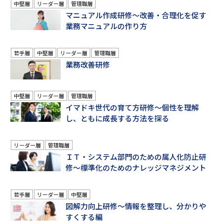
中堅層
リーダー層
管理職層
マニュアル作成研修～改善・合理化を促す
業務マニュアルの作り方
若手層
中堅層
リーダー層
管理職層
業務改善研修
中堅層
リーダー層
管理職層
イマドキ世代の育て方研修～個性を理解
し、ともに成長する方法を探る
リーダー層
管理職層
ＩＴ・システム部門のための属人化防止研
修～標準化のためのナレッジマネジメント
若手層
リーダー層
中堅層
図解力向上研修～情報を整理し、分かりや
すくする編