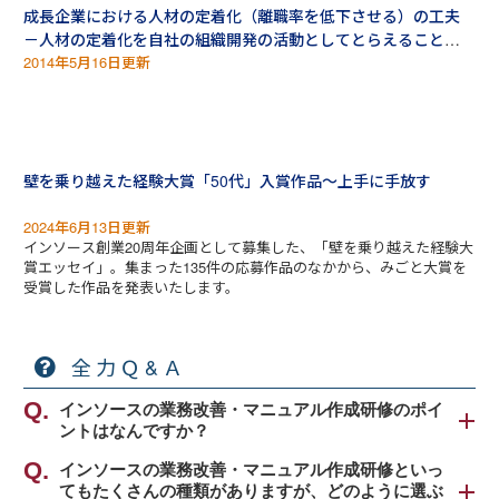
成長企業における人材の定着化（離職率を低下させる）の工夫
－人材の定着化を自社の組織開発の活動としてとらえることが
先決－
2014年5月16日更新
壁を乗り越えた経験大賞「50代」入賞作品～上手に手放す
2024年6月13日更新
インソース創業20周年企画として募集した、「壁を乗り越えた経験大
賞エッセイ」。集まった135件の応募作品のなかから、みごと大賞を
受賞した作品を発表いたします。
全力Ｑ&Ａ
インソースの業務改善・マニュアル作成研修のポイ
ントはなんですか？
インソース公開講座の業務改善・マニュアル作成研
インソースの業務改善・マニュアル作成研修といっ
てもたくさんの種類がありますが、どのように選ぶ
修のポイントは、大きく2点ございます。①「少しの