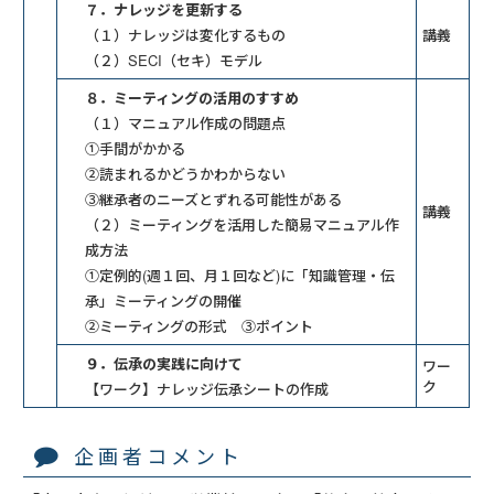
７．ナレッジを更新する
（１）ナレッジは変化するもの
講義
（２）SECI（セキ）モデル
８．ミーティングの活用のすすめ
（１）マニュアル作成の問題点
①手間がかかる
②読まれるかどうかわからない
③継承者のニーズとずれる可能性がある
講義
（２）ミーティングを活用した簡易マニュアル作
成方法
①定例的(週１回、月１回など)に「知識管理・伝
承」ミーティングの開催
②ミーティングの形式 ③ポイント
９．伝承の実践に向けて
ワー
ク
【ワーク】ナレッジ伝承シートの作成
企画者コメント