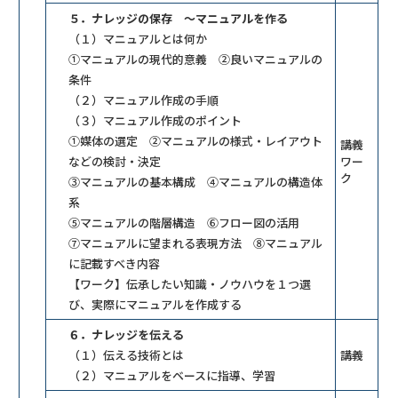
５．ナレッジの保存 ～マニュアルを作る
（１）マニュアルとは何か
①マニュアルの現代的意義 ②良いマニュアルの
条件
（２）マニュアル作成の手順
（３）マニュアル作成のポイント
①媒体の選定 ②マニュアルの様式・レイアウト
講義
などの検討・決定
ワー
ク
③マニュアルの基本構成 ④マニュアルの構造体
系
⑤マニュアルの階層構造 ⑥フロー図の活用
⑦マニュアルに望まれる表現方法 ⑧マニュアル
に記載すべき内容
【ワーク】伝承したい知識・ノウハウを１つ選
び、実際にマニュアルを作成する
６．ナレッジを伝える
（１）伝える技術とは
講義
（２）マニュアルをベースに指導、学習