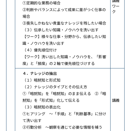
講義
①定期的な業務の場合
ワー
②判断やバランスによって成果に差がつく仕事の
ク
場合
③喪失しかねない貴重なナレッジを残したい場合
（３）伝承したい知識・ノウハウを洗い出す
【ワーク】様々な仕事・分野から、伝承したい知
識・ノウハウを洗い出す
（４）優先順位付け
【ワーク】洗い出した知識・ノウハウを、「影響
度」と「頻度」の２軸で優先順位づけする
４．ナレッジの抽出
（１）暗黙知と形式知
（２）ナレッジのタイプとその伝え方
①「暗黙知」を「暗黙知」のまま伝える ②「暗
黙知」を「形式知」化して伝える
講義
（３）暗黙知の表出化
①ヒアリング ～「手順」と「判断基準」に分け
て洗い出す
②行動分析 ～観察を通じて必要な情報を補う