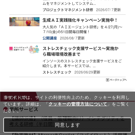
ムをマネジメントしてシステム...
プロジェクトマネジメント研修
2026/07/ 7更新
生成ＡＩ実践強化キャンペーン実施中！
大人気の「ＡＩエージェント研修」を４/27(月)～
７/10(金)の51日間毎日開催！
公開講座
2026/08/ 7更新
ストレスチェック支援サービス～実施か
ら職場環境改善まで
インソースのストレスチェック支援サービスをご
紹介します。本サービスでは、...
ストレスチェック
2026/06/29更新
PICK UP
当サイトでは、サイトの利便性向上のため、クッキーを利⽤し
ています。詳細は、「
クッキーの管理方法について
」をご覧く
最新サービス
ださい。
【講師派遣】（役員・管理職向け）インテグリティを
考える研修（半日間）
同意します