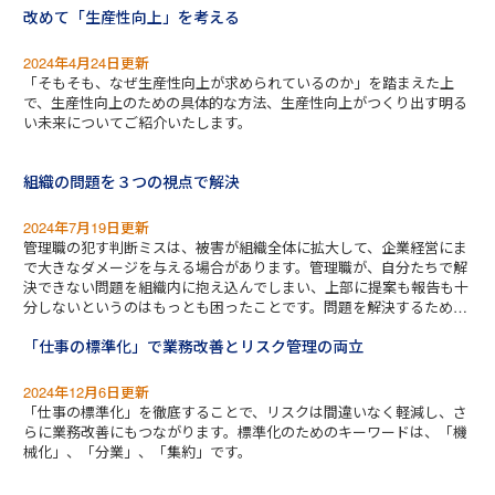
改めて「生産性向上」を考える
2024年4月24日更新
「そもそも、なぜ生産性向上が求められているのか」を踏まえた上
で、生産性向上のための具体的な方法、生産性向上がつくり出す明る
い未来についてご紹介いたします。
組織の問題を３つの視点で解決
2024年7月19日更新
管理職の犯す判断ミスは、被害が組織全体に拡大して、企業経営にま
で大きなダメージを与える場合があります。管理職が、自分たちで解
決できない問題を組織内に抱え込んでしまい、上部に提案も報告も十
分しないというのはもっとも困ったことです。問題を解決するために
は、まず組織内の風通しを良くし、情報交換や情報共有を十分になさ
「仕事の標準化」で業務改善とリスク管理の両立
なくてはなりません。そのためには、問題を見る三つの視点をしっか
りと据えて、解決方法を考えることが大切です。
2024年12月6日更新
「仕事の標準化」を徹底することで、リスクは間違いなく軽減し、さ
らに業務改善にもつながります。標準化のためのキーワードは、「機
械化」、「分業」、「集約」です。