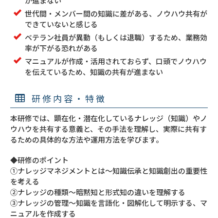
が進まない
世代間・メンバー間の知識に差がある、ノウハウ共有が
できていないと感じる
ベテラン社員が異動（もしくは退職）するため、業務効
率が下がる恐れがある
マニュアルが作成・活用されておらず、口頭でノウハウ
を伝えているため、知識の共有が進まない
研修内容・特徴
本研修では、顕在化・潜在化しているナレッジ（知識）やノ
ウハウを共有する意義と、その手法を理解し、実際に共有す
るための具体的な方法や運用方法を学びます。
◆研修のポイント
①ナレッジマネジメントとは～知識伝承と知識創出の重要性
を考える
②ナレッジの種類～暗黙知と形式知の違いを理解する
③ナレッジの管理～知識を言語化・図解化して明示する、マ
ニュアルを作成する