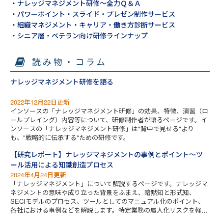
・ナレッジマネジメント研修～全力Ｑ＆Ａ
・パワーポイント・スライド・プレゼン制作サービス
・組織マネジメント・キャリア・働き方診断サービス
・シニア層・ベテラン向け研修ラインナップ
読み物・コラム
ナレッジマネジメント研修を語る
2022年12月22日更新
インソースの「ナレッジマネジメント研修」の効果、特徴、演習（ロ
ールプレイング）内容等について、研修制作者が語るページです。イ
ンソースの「ナレッジマネジメント研修」は"背中で見せる"より
も、"戦略的に伝承する"ための研修です。
【研究レポート】ナレッジマネジメントの事例とポイント～ツ
ール活用による知識創造プロセス
2024年4月24日更新
「ナレッジマネジメント」について解説するページです。ナレッジマ
ネジメントの意味や成り立った背景をふまえ、暗黙知と形式知、
SECIモデルのプロセス、ツールとしてのマニュアル化のポイント、
各社における事例などを解説します。特定業務の属人化リスクを軽減
するためにも、お役立ていただける内容です。