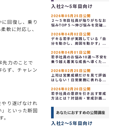
入社2～5年目向け
2026年05月25日公開
２～５年目社員が陥りがちなお
かに回復し、乗り
悩みTOP５～伸び悩みを突破す
も柔軟に対応し、
る
2026年04月02日公開
デキる若手が実践している「自
分を動かし、周囲を動かす」３
つの新習慣～経験学習・生産
2026年04月01日公開
性・アウトプットの相乗効果
若手社員のお悩み10選～不安を
乗り越え着実な成長へ導くため
率先力のことで
に、組織が知っておくべき課題
作らず、チャレン
2026年02月25日公開
と対応策
上司は営業成績だけを見て評価
はしない！日常業務に表れる部
下の「先を読む行動力」を見て
2026年02月20日公開
いた
若手社員の意欲を引き出す育成
方法とは？対話術・育成計画・
をやり遂げなけれ
フィードバックで定着率を高め
る
い」といった断固
あなたにおすすめの公開講座
す。
入社2～5年目向け