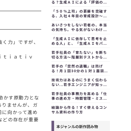
る？生成ＡＩによる「評価のズ
レ是正」で納得感ある評価制度
「５０％上司」の葛藤を突破す
を作る
る、入社４年目の育成設計～停
滞感を組織の原動力へ変える方
あいさつをしない若者の、本当
法
の気持ち。やる気がないわけじ
ゃないのかも？
「生成ＡＩに依存して思考を止
抜く力」ですが、
める人」と、「生成ＡＩをパー
トナーにして自分の価値を拡張
若手社員の「育たない」を断ち
する人」～依存から活用へ
ｉｔｉａｔｉｖ
切る方法～階層別テストから始
める早期戦力化サイクル
若手の「突然の退職」は防げ
る！月１回30分の１対１面談
で、部下のＳＯＳを見逃さない
技術力はあるのにうまく伝わら
ない...若手エンジニアが知って
おくべき「分かりやすい説明の
若手社員の事務力を高める「仕
仕方」のポイント
を動かす原動力とな
事の進め方・時間管理・ミス防
止」３つの鉄則
ありませんが、ガ
結論から作る！すぐ使えるコン
前に向かって進め
サル資料の作り方
などの存在が重要
本ジャンルの新作読み物