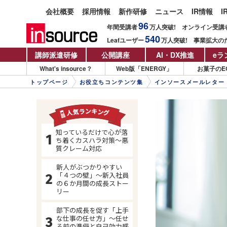
会社概要
採用情報
新作研修
ニュース
IR情報
I
96
年間受講者
万人
突破!
オンライン受講
540
Leafユーザー
万人
突破!
事業拡大の
講師派遣研修
公開講座
AI・DX推進
eラ
What's insource？
Web版「ENERGY」
お菓子のE
トップページ
お役立ちコンテンツ集
インソースメールレター
知っているだけで心が落
ち着くカスハラ対策～悪
質クレーム対応
新人がぶつかりやすい
「４つの壁」～新入社員
の６か月間の成長ストー
リー
部下の成長を促す「上手
な仕事の任せ方」～任せ
る前の準備と自己効力感