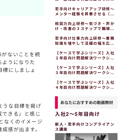
を見逃さない（１日間）
若手向けキャリアアップ研修～
メンター経験を昇華させる（半
日間）
相談力向上研修～気づき・声か
け・改善の３ステップで職場を
よくする（半日間）
若手向け仕事力向上研修～業務
知識を増やして活躍の幅を広げ
る（１日間）
【ケースで学ぶシリーズ】入社
味がないことを続
２年目向け問題解決ワークショ
るようになりた
ップ（１日間）
【ケースで学ぶシリーズ】入社
目標にしましょ
３年目向け問題解決ワークショ
ップ（１日間）
【ケースで学ぶシリーズ】入社
４年目向け問題解決ワークショ
ップ（１日間）
あなたにおすすめの動画教材
ような目標を掲げ
成できる」と感じ
入社2～5年目向け
となくのイメージ
新人・若手向けコンプライアン
達成感が出ます。
ス講座