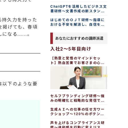
ChatGPTを活用したビジネス文
書研修～文書作成の新スタンダ
ードを学ぶ
る持久力を持った
はじめてのＯＪＴ研修～指導に
おける不安を解消し、自信を持
を掲げても、春頃
って新人・後輩指導を行う
る......。
あなたにおすすめの講師派遣
入社2～5年目向け
【熱意と覚悟のマインドセッ
ト】熱血営業でお客さまの心を
動かす研修（１日間）
は以下のような要
セルフブランディング研修～強
みの明確化と戦略的な発信で唯
一無二を目指す（１日間）
生成ＡＩへの仕事の任せ方ワー
クショップ～120％のポテンシ
ャルを発揮する（１日間）
声を上げるコンプライアンス研
修～違和感を行動に変えリスク