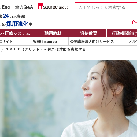
R Eng
全力Q&A
24
者
万人
突破!
採用強化
ため
中
ン
・
研修システム
動画教材
通信教育
行政機関向
Cサイト
WEBinsource
公開講座法人向けサービス
メル
ＧＲＩＴ（グリット）～努力は才能を凌駕する