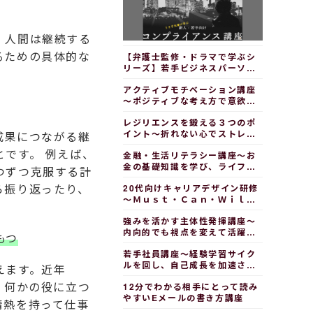
、人間は継続する
るための具体的な
【弁護士監修・ドラマで学ぶシ
リーズ】若手ビジネスパーソン
のための法律知識（テスト付
アクティブモチベーション講座
き）
～ポジティブな考え方で意欲を
セルフコントロールする（スラ
レジリエンスを鍛える３つのポ
イド付き）
イント～折れない心でストレス
成果につながる継
と向き合う
です。 例えば、
金融・生活リテラシー講座～お
金の基礎知識を学び、ライフプ
つずつ克服する計
ランを考える
ら振り返ったり、
20代向けキャリアデザイン研修
～Ｍｕｓｔ・Ｃａｎ・Ｗｉｌｌ
でキャリアを考える（冊子教材
強みを活かす主体性発揮講座～
付き）
内向的でも視点を変えて活躍す
もつ
る
若手社員講座～経験学習サイク
ルを回し、自己成長を加速させ
えます。近年
る
・何かの役に立つ
12分でわかる相手にとって読み
やすいEメールの書き方講座
情熱を持って仕事