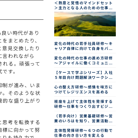
＜熱意と覚悟のマインドセット
＞主力となる人のための仕事の
進め方研修（２日間）
も良い時代があり
とをまとめたり、
変化の時代の若手社員研修～キ
と意見交換したり
ャリア自律に向けて自身をバー
ジョンアップする
に言われながら
変化の時代の仕事の進め方研修
される。頑張って
～アジャイルに働くコミュニケ
ーション術
代です。
【ケースで学ぶシリーズ】入社
５年目向け問題解決ワークショ
ップ
抑制が進み、いま
心の整え方研修～感情を味方に
つけてレジリエンスを高める
か。そのような状
発的な盛り上がり
視座を上げて主体性を発揮する
研修～仕事をつくり出すビジネ
スパーソンになる
（若手向け）営業基礎研修～営
業のいろはを知り、営業活動の
と思考を転換する
流れを学ぶ
目標に向かって努
主体性発揮研修～６つの行動で
仕事の向き合い方を変える
よりも持久力で