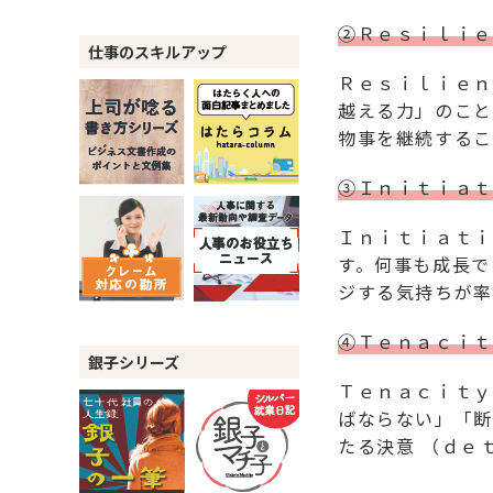
②Ｒｅｓｉｌｉｅ
仕事のスキルアップ
Ｒｅｓｉｌｉｅｎ
越える力」のこと
物事を継続するこ
③Ｉｎｉｔｉａｔ
Ｉｎｉｔｉａｔｉ
す。何事も成長で
ジする気持ちが率
④Ｔｅｎａｃｉｔ
銀子シリーズ
Ｔｅｎａｃｉｔｙ
ばならない」「断
たる決意 （ｄｅ