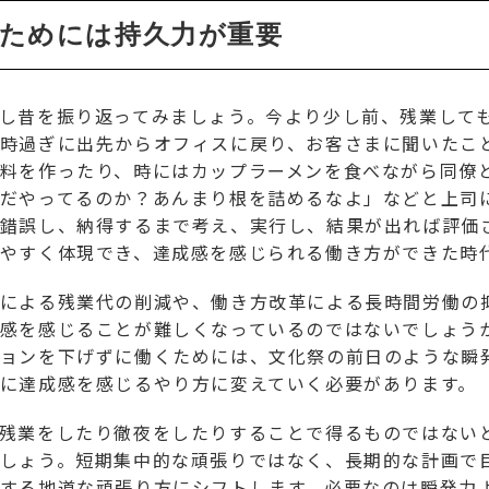
くためには持久力が重要
し昔を振り返ってみましょう。今より少し前、残業して
時過ぎに出先からオフィスに戻り、お客さまに聞いたこ
料を作ったり、時にはカップラーメンを食べながら同僚
だやってるのか？あんまり根を詰めるなよ」などと上司
錯誤し、納得するまで考え、実行し、結果が出れば評価
やすく体現でき、達成感を感じられる働き方ができた時
による残業代の削減や、働き方改革による長時間労働の
感を感じることが難しくなっているのではないでしょう
ョンを下げずに働くためには、文化祭の前日のような瞬
に達成感を感じるやり方に変えていく必要があります。
残業をしたり徹夜をしたりすることで得るものではない
しょう。短期集中的な頑張りではなく、長期的な計画で
する地道な頑張り方にシフトします。必要なのは瞬発力