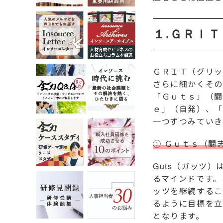
１.ＧＲＩ
ＧＲＩＴ（グリッ
さらに細かくその
「Ｇｕｔｓ」（闘
ｅ」（自発）、「
一つずつみていき
① Ｇｕｔｓ（闘
Guts（ガッツ
るマインドです。
ッツを継続するこ
るように目標を立
となります。