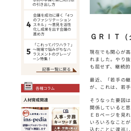
の引き出し方
会議を成功に導く「4つ
のファシリテーション
スキル」～意見を活性
化し成果を出す会議の
進め方
ＧＲＩＴ（
「これってパワハラ？」
～現場で悩みがちなハ
現在でも関心が高
ラスメントのグレーゾ
ーン特集！
れました。やり抜
も屈せず、継続的
記事一覧に戻る
最近、「若手の継
が、これは、若手
各種コラム
人材育成関連
そうなった要因は
関係していると思
ＥＢページを見れ
いろいろなことが
込むことに逡巡し