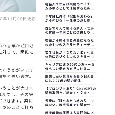
長し続ける土台をつくる
社会人３年目は飛躍の年！チー
ムの中心として活躍するための
４つの役割
３年目社員は「役割が変わる」
22年11月29日更新
から伸びる！～仕事の点と線を
つなぐことで成長が加速する
自分で考えて動ける新人・若手
の育成～年次ごとに遭遇しやす
いケースで問題解決力を高める
後輩から頼られる先輩になるた
めの３つのスキル～ティーチン
いう言葉が注目さ
グ・メンタリング・モチベート
に対して、困難に
若手社員が「なりたい姿」へ主
体的に近づく３つのスキル～自
己成長のサイクル・ストレス対
キャリアに迷う20代の方へ～自
策・キャリア設計術
分らしい働き方を見つける
よくうかがいます
「Must・Can・Will」思考法
題だと思います。
離職したい気持ちを乗り越える
には？27歳の壁の正体
いうことが大きく
【プロンプトあり】ChatGPTの
活用事例をご紹介！～文章・画
れますし、そのＷ
像生成から企画まで
ができます。楽に
営業は「断られたら終わり」で
はない。若手営業でも活かせ
一つのことに打ち
る、断られた後にやるべき４つ
若手離職の原因は人事評価にあ
のポイント