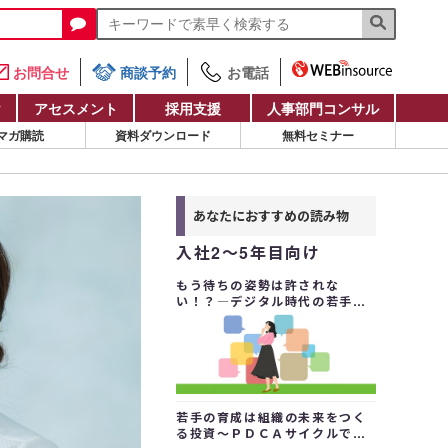
お問合せ
商談予約
お電話
け
アセスメント
採用支援
人事部門コンサル
マガ購読
資料ダウンロード
無料セミナー
あなたにおすすめの読み物
入社2～5年目向け
もう待ちの姿勢は許されな
い！？―デジタル時代の若手に
求められるキャリア自律と主体
的学習
若手の育成は組織の未来をつく
る投資～ＰＤＣＡサイクルで成