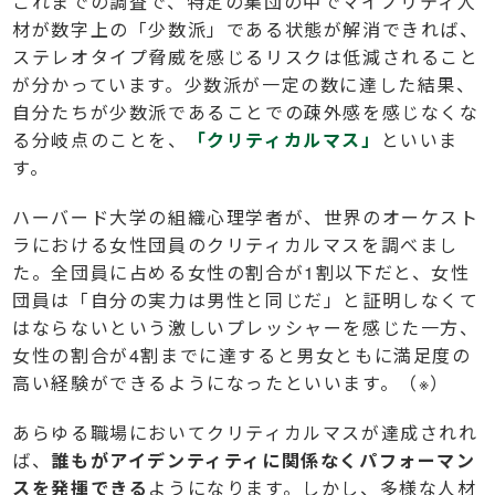
これまでの調査で、特定の集団の中でマイノリティ人
材が数字上の「少数派」である状態が解消できれば、
ステレオタイプ脅威を感じるリスクは低減されること
が分かっています。少数派が一定の数に達した結果、
自分たちが少数派であることでの疎外感を感じなくな
る分岐点のことを、
「クリティカルマス」
といいま
す。
ハーバード大学の組織心理学者が、世界のオーケスト
ラにおける女性団員のクリティカルマスを調べまし
た。全団員に占める女性の割合が1割以下だと、女性
団員は「自分の実力は男性と同じだ」と証明しなくて
はならないという激しいプレッシャーを感じた一方、
女性の割合が4割までに達すると男女ともに満足度の
高い経験ができるようになったといいます。（※）
あらゆる職場においてクリティカルマスが達成されれ
ば、
誰もがアイデンティティに関係なくパフォーマン
スを発揮できる
ようになります。しかし、多様な人材