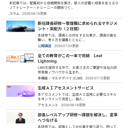
本記事では、配属前から信頼関係を築き、新人の定着と成長を支えるＯ
ＪＴトレーナー・トレーニーの関係づく...
コラム
2026/06/16更新
新任課長研修～管理職に求められるマネジメ
ント・采配力（２日間）
本研修では、課長とは何をする仕事か、課長の振る
舞い、考え方を講義とともに...
公開講座
2026/07/24更新
全ての教育がこの一本で完結 Leaf
Lightning
LMSを提供する中で、お客さまのご要望や当社の研
修実施ノウハウから生まれ...
多機能・マルチデバイスLMS
2026/07/15更新
生成ＡＩアセスメントサービス
本アセスメントでは、生成ＡＩ活用に必要なスキル
をオンラインで測定し、個人...
アセスメント
2026/06/18更新
部長レベルアップ研修～課題を解決し、変革
へつなげる
本研修では、部長としての仕事を振り返り、困って