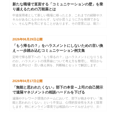
新たな職場で直面する「コミュニケーションの壁」を乗
り越えるための万能薬とは
中途採用者として新しい職場に移ったとき、これまでの経験やス
キルがあるにもかかわらず、なぜか思うように力を発揮できな
い。そんな声を耳にすることがあります。その背景には、能力の
問題ではなく、新しい職場ならではのコミュニケーションのつま
ずきが潜んでいることが少なくありません。本コラムでは、中途
採用者が早期に職場へ適応し、成果を上げていくために押さえて
2026年06月29日
公開
おきたいコミュニケーションの視点を、五つのテーマに沿ってご
紹介します。
「もう帰るの？」をハラスメントにしないための言い換
え～一歩踏み込むコミュニケーション例文集
定時で帰る部下への「もう帰るの？」はハラスメントになりうる
のか。ハラスメントの境界線について考え方を整理し、明日から
使える声かけ・言い換え例を、判断軸とセットで解説します。
2026年04月17日
公開
「無能と思われたくない」部下の本音～上司の自己開示
で遠隔マネジメントの相談ハードルを下げる
遠隔やテレワーク環境のチームにおいて、部下が抱きやすい「無
能と思われたくない」という不安は、心理的安全性を大きく阻害
します。特にオンライン環境では相談のハードルが上がり、責任
感の強い部下ほど問題を抱え込んでしまいがちです。本記事で
は、部下の本音を紐解き、遠隔でも円滑にプロジェクトを進める