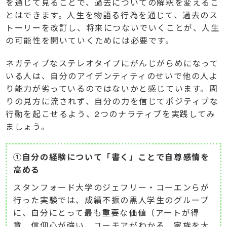
を通じて見ることで、過去についての解釈を変えるこ
とはできます。人生を物語る行為を通じて、過去のス
トーリーを改訂し、将来につないでいくことが、人生
の可能性を開いていくためには必要です。
ネガティブなステレオタイプにがんじがらめになって
いる人は、自分のアイデンティティのせいで他の人よ
り能力が劣っているのではないかと感じています。周
りの見方に流されず、自分の力を信じてポジティブな
行動を起こせるよう、2つのナラティブを実践してみ
ましょう。
①自分の経験について「書く」ことで自尊感情を
高める
スタンフォード大学のジェフリー・コーエンらが
行った実験では、成績不振の黒人学生のグループ
に、自分にとって最も重要な価値（アートが得
意、信仰心が強い、ユーモアがわかる、家族を大