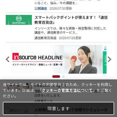
いること、悩み、今の課題を...
公開講座
2026/07/30更新
スマートパックポイントが使えます！「通信
教育百貨店」
インソースでは、様々な資格・検定取得に対応した
講座や、通信教育のサービス...
通信教育百貨店
2026/07/28更新
当サイトでは、サイトの利便性向上のため、クッキーを利⽤し
insource AI agent
ています。詳細は、「
クッキーの管理方法について
」をご覧く
課題・テーマ・不明点を分析し、最適なご提案・ご
回答をいたします。
ださい。
AI検索モード
同意します
人財育成スマートパック見積りシミュレータ
ー