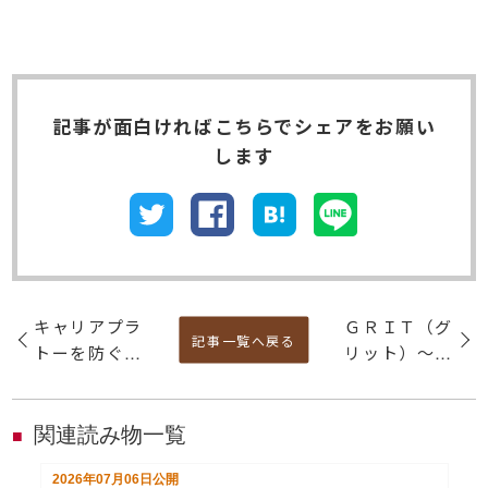
記事が⾯⽩ければこちらでシェアをお願い
します
キャリアプラ
ＧＲＩＴ（グ
記事一覧へ戻る
トーを防ぐ～
リット）～努
仕事の意欲・
力は才能を凌
キャリアの停
駕する
滞を生み出さ
関連読み物一覧
■
ないためには
2026年07月06日
公開