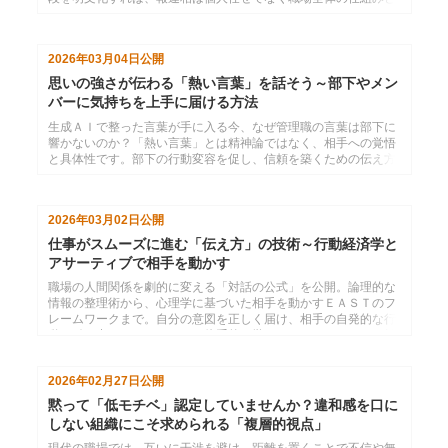
して機能し、生産性と安心感が向上します。
2026年03月04日
公開
思いの強さが伝わる「熱い言葉」を話そう～部下やメン
バーに気持ちを上手に届ける方法
生成ＡＩで整った言葉が手に入る今、なぜ管理職の言葉は部下に
響かないのか？「熱い言葉」とは精神論ではなく、相手への覚悟
と具体性です。部下の行動変容を促し、信頼を築くための伝え方
の基本から、対面と文書の使い分けまで実践的なヒントを解説し
ます。
2026年03月02日
公開
仕事がスムーズに進む「伝え方」の技術～行動経済学と
アサーティブで相手を動かす
職場の人間関係を劇的に変える「対話の公式」を公開。論理的な
情報の整理術から、心理学に基づいた相手を動かすＥＡＳＴのフ
レームワークまで。自分の意図を正しく届け、相手の自発的な行
動を引き出すためのスキルを体系的に学び、ストレスフリーな働
き方を手に入れましょう。
2026年02月27日
公開
黙って「低モチベ」認定していませんか？違和感を口に
しない組織にこそ求められる「複層的視点」
現代の職場では、互いに干渉を避け、距離を置くことで不信や無