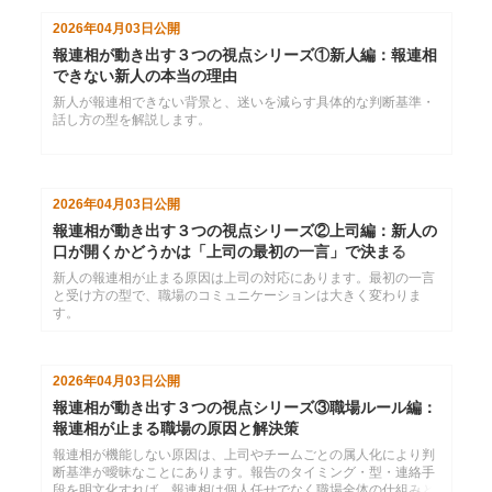
ための具体的なコミュニケーションの改善策や、明日から使える
2026年04月03日
公開
声かけのフレーズを解説します。
報連相が動き出す３つの視点シリーズ①新人編：報連相
できない新人の本当の理由
新人が報連相できない背景と、迷いを減らす具体的な判断基準・
話し方の型を解説します。
2026年04月03日
公開
報連相が動き出す３つの視点シリーズ②上司編：新人の
口が開くかどうかは「上司の最初の一言」で決まる
新人の報連相が止まる原因は上司の対応にあります。最初の一言
と受け方の型で、職場のコミュニケーションは大きく変わりま
す。
2026年04月03日
公開
報連相が動き出す３つの視点シリーズ③職場ルール編：
報連相が止まる職場の原因と解決策
報連相が機能しない原因は、上司やチームごとの属人化により判
断基準が曖昧なことにあります。報告のタイミング・型・連絡手
段を明文化すれば、報連相は個人任せでなく職場全体の仕組みと