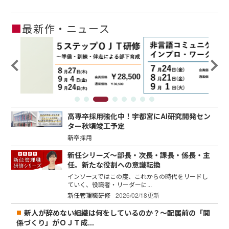
■
最新作・ニュース
高専卒採用強化中！宇都宮にAI研究開発セン
ター秋頃竣工予定
新卒採用
新任シリーズ～部長・次長・課長・係長・主
任。新たな役割への意識転換
インソースではこの度、これからの時代をリードし
ていく、役職者・リーダーに...
新任管理職研修
2026/02/18更新
新人が辞めない組織は何をしているのか？～配属前の「関
係づくり」がＯＪＴ成...