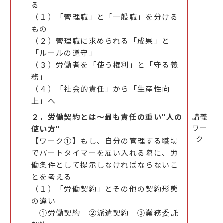
る
（１）「管理職」と「一般職」を分ける
もの
（２）管理職に求められる「成果」と
「ルールの遵守」
（３）労働者を「使う権利」と「守る義
務」
（４）「社会的責任」から「生産性向
上」へ
２．労働契約とは～最も責任の重い"人の
講義
ワー
使い方"
ク
【ワーク①】もし、自分の管理する職場
でパートタイマーを雇い入れる際に、労
働条件として提示しなければならないこ
とを考える
（１）「労働契約」とその他の契約形態
の違い
①労働契約 ②派遣契約 ③業務委託