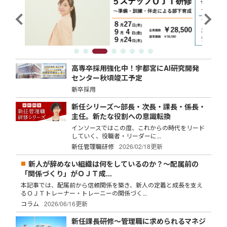
高専卒採用強化中！宇都宮にAI研究開発
センター秋頃竣工予定
新卒採用
新任シリーズ～部長・次長・課長・係長・
主任。新たな役割への意識転換
インソースではこの度、これからの時代をリード
していく、役職者・リーダーに...
新任管理職研修
2026/02/18更新
新人が辞めない組織は何をしているのか？～配属前の
「関係づくり」がＯＪＴ成...
本記事では、配属前から信頼関係を築き、新人の定着と成長を支え
るＯＪＴトレーナー・トレーニーの関係づく...
コラム
2026/06/16更新
新任課長研修～管理職に求められるマネジ