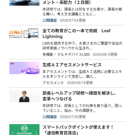
メント・采配力（２日間）
本研修では、課長とは何をする仕事か、課長の振
る舞い、考え方を講義とともに...
公開講座
2026/07/24更新
全ての教育がこの一本で完結 Leaf
Lightning
LMSを提供する中で、お客さまのご要望や当社の
研修実施ノウハウから生まれ...
多機能・マルチデバイスLMS
2026/08/ 6更新
生成ＡＩアセスメントサービス
本アセスメントでは、生成ＡＩ活用に必要なスキ
ルをオンラインで測定し、個人...
アセスメント
2026/06/18更新
部長レベルアップ研修～課題を解決し、
変革へつなげる
本研修では、部長としての仕事を振り返り、困っ
ていること、悩み、今の課題を...
公開講座
2026/07/30更新
スマートパックポイントが使えます！
「通信教育百貨店」