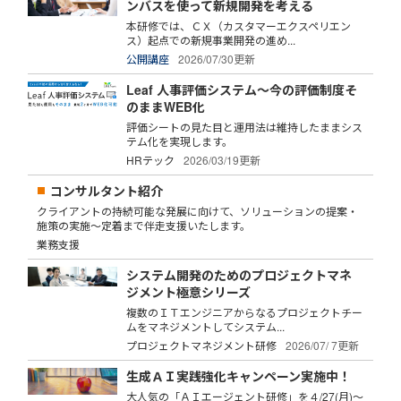
ンバスを使って新規開発を考える
本研修では、ＣＸ（カスタマーエクスペリエン
ス）起点での新規事業開発の進め...
公開講座
2026/07/30更新
Leaf 人事評価システム～今の評価制度そ
のままWEB化
評価シートの見た目と運用法は維持したままシス
テム化を実現します。
HRテック
2026/03/19更新
コンサルタント紹介
クライアントの持続可能な発展に向けて、ソリューションの提案・
施策の実施～定着まで伴走支援いたします。
業務支援
システム開発のためのプロジェクトマネ
ジメント極意シリーズ
複数のＩＴエンジニアからなるプロジェクトチー
ムをマネジメントしてシステム...
プロジェクトマネジメント研修
2026/07/ 7更新
生成ＡＩ実践強化キャンペーン実施中！
大人気の「ＡＩエージェント研修」を４/27(月)～