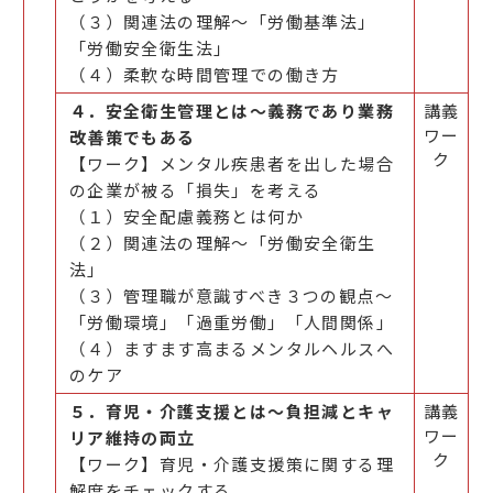
（３）関連法の理解～「労働基準法」
「労働安全衛生法」
（４）柔軟な時間管理での働き方
４．安全衛生管理とは～義務であり業務
講義
ワー
改善策でもある
ク
【ワーク】メンタル疾患者を出した場合
の企業が被る「損失」を考える
（１）安全配慮義務とは何か
（２）関連法の理解～「労働安全衛生
法」
（３）管理職が意識すべき３つの観点～
「労働環境」「過重労働」「人間関係」
（４）ますます高まるメンタルヘルスへ
のケア
５．育児・介護支援とは～負担減とキャ
講義
ワー
リア維持の両立
ク
【ワーク】育児・介護支援策に関する理
解度をチェックする