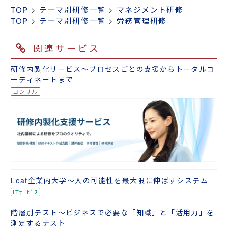
TOP
>
テーマ別研修一覧
>
マネジメント研修
TOP
>
テーマ別研修一覧
>
労務管理研修
関連サービス
研修内製化サービス～プロセスごとの支援からトータルコ
ーディネートまで
Leaf企業内大学～人の可能性を最大限に伸ばすシステム
階層別テスト～ビジネスで必要な「知識」と「活用力」を
測定するテスト