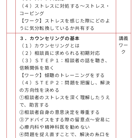
（４）ストレスに対処する～ストレス・
コーピング
【ワーク】ストレスを感じた際にどのよ
うに気分転換しているか共有する
３．カウンセリングの基本
講義
ワー
（１）カウンセリングとは
ク
（２）相談員に求められる初期対応
（３）ＳＴＥＰ１：相談者の話を聴き、
信頼関係を築く
【ワーク】傾聴のトレーニングをする
（４）ＳＴＥＰ２：問題を把握し、解決
の方向性を決める
①相談者のストレスを深く理解したうえ
で、助言する
②相談者自身の意思決定を尊重する
③アドバイスをする際の留意点～安易に
心療内科や精神科医を勧めない
④問題を捉え直すことで、解決の糸口を