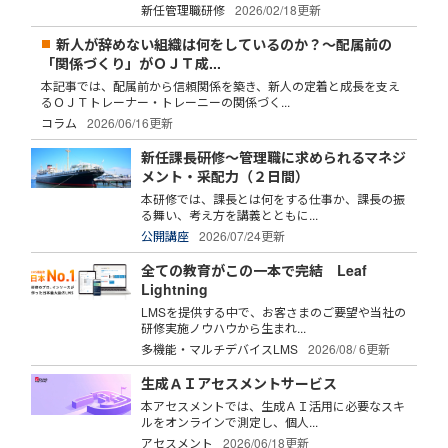
新任管理職研修
2026/02/18更新
新人が辞めない組織は何をしているのか？～配属前の
「関係づくり」がＯＪＴ成...
本記事では、配属前から信頼関係を築き、新人の定着と成長を支え
るＯＪＴトレーナー・トレーニーの関係づく...
コラム
2026/06/16更新
新任課長研修～管理職に求められるマネジ
メント・采配力（２日間）
本研修では、課長とは何をする仕事か、課長の振
る舞い、考え方を講義とともに...
公開講座
2026/07/24更新
全ての教育がこの一本で完結 Leaf
Lightning
LMSを提供する中で、お客さまのご要望や当社の
研修実施ノウハウから生まれ...
多機能・マルチデバイスLMS
2026/08/ 6更新
生成ＡＩアセスメントサービス
本アセスメントでは、生成ＡＩ活用に必要なスキ
ルをオンラインで測定し、個人...
アセスメント
2026/06/18更新