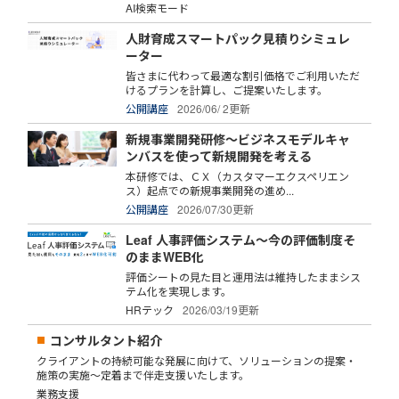
AI検索モード
人財育成スマートパック見積りシミュレ
ーター
皆さまに代わって最適な割引価格でご利用いただ
けるプランを計算し、ご提案いたします。
公開講座
2026/06/ 2更新
新規事業開発研修～ビジネスモデルキャ
ンバスを使って新規開発を考える
本研修では、ＣＸ（カスタマーエクスペリエン
ス）起点での新規事業開発の進め...
公開講座
2026/07/30更新
Leaf 人事評価システム～今の評価制度そ
のままWEB化
評価シートの見た目と運用法は維持したままシス
テム化を実現します。
HRテック
2026/03/19更新
コンサルタント紹介
クライアントの持続可能な発展に向けて、ソリューションの提案・
施策の実施～定着まで伴走支援いたします。
業務支援