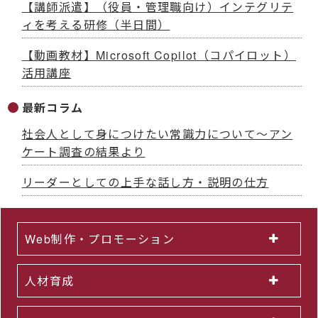
【講師派遣】（役員・管理職向け）インテグリテ
ィを考える研修（半日間）
【動画教材】Microsoft Copilot（コパイロット）
活用講座
最新コラム
社会人として身につけたい常識力について～アン
ケート調査の結果より
リーダーとしての上手な話し方・説明の仕方
Web制作・プロモーション
人材育成