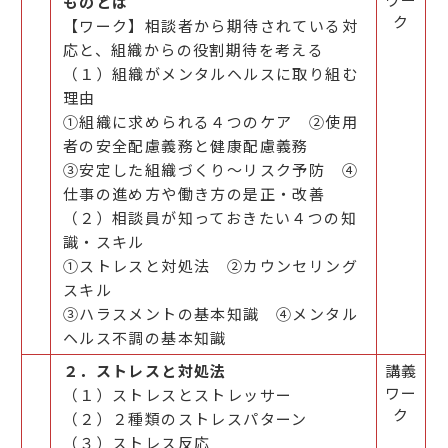
ものとは
ク
【ワーク】相談者から期待されている対
応と、組織からの役割期待を考える
（１）組織がメンタルヘルスに取り組む
理由
①組織に求められる４つのケア ②使用
者の安全配慮義務と健康配慮義務
③安定した組織づくり～リスク予防 ④
仕事の進め方や働き方の是正・改善
（２）相談員が知っておきたい４つの知
識・スキル
①ストレスと対処法 ②カウンセリング
スキル
③ハラスメントの基本知識 ④メンタル
ヘルス不調の基本知識
２．ストレスと対処法
講義
ワー
（１）ストレスとストレッサー
ク
（２）２種類のストレスパターン
（３）ストレス反応