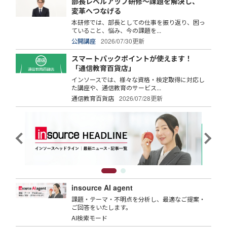
部長レベルアップ研修～課題を解決し、
変革へつなげる
本研修では、部長としての仕事を振り返り、困っ
ていること、悩み、今の課題を...
公開講座
2026/07/30更新
スマートパックポイントが使えます！
「通信教育百貨店」
インソースでは、様々な資格・検定取得に対応し
た講座や、通信教育のサービス...
通信教育百貨店
2026/07/28更新
insource AI agent
課題・テーマ・不明点を分析し、最適なご提案・
ご回答をいたします。
AI検索モード