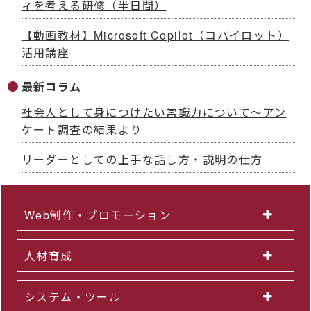
ィを考える研修（半日間）
【動画教材】Microsoft Copilot（コパイロット）
活用講座
最新コラム
社会人として身につけたい常識力について～アン
ケート調査の結果より
リーダーとしての上手な話し方・説明の仕方
Web制作・プロモーション
人材育成
システム・ツール