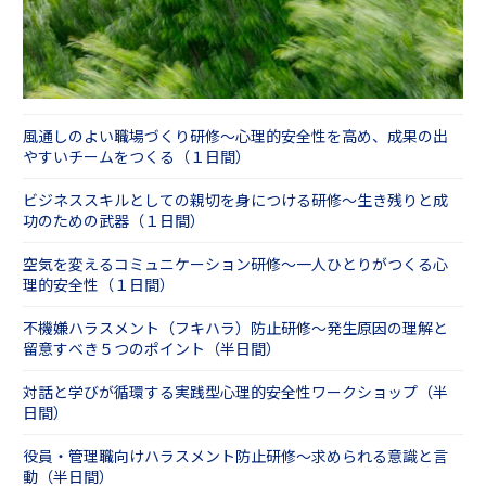
風通しのよい職場づくり研修～心理的安全性を高め、成果の出
やすいチームをつくる（１日間）
ビジネススキルとしての親切を身につける研修～生き残りと成
功のための武器（１日間）
空気を変えるコミュニケーション研修～一人ひとりがつくる心
理的安全性（１日間）
不機嫌ハラスメント（フキハラ）防止研修～発生原因の理解と
留意すべき５つのポイント（半日間）
対話と学びが循環する実践型心理的安全性ワークショップ（半
日間）
役員・管理職向けハラスメント防止研修～求められる意識と言
動（半日間）