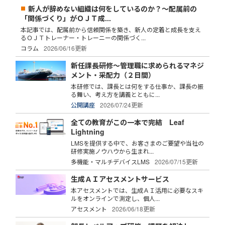
新人が辞めない組織は何をしているのか？～配属前の
「関係づくり」がＯＪＴ成...
本記事では、配属前から信頼関係を築き、新人の定着と成長を支え
るＯＪＴトレーナー・トレーニーの関係づく...
コラム
2026/06/16更新
新任課長研修～管理職に求められるマネジ
メント・采配力（２日間）
本研修では、課長とは何をする仕事か、課長の振
る舞い、考え方を講義とともに...
公開講座
2026/07/24更新
全ての教育がこの一本で完結 Leaf
Lightning
LMSを提供する中で、お客さまのご要望や当社の
研修実施ノウハウから生まれ...
多機能・マルチデバイスLMS
2026/07/15更新
生成ＡＩアセスメントサービス
本アセスメントでは、生成ＡＩ活用に必要なスキ
ルをオンラインで測定し、個人...
アセスメント
2026/06/18更新