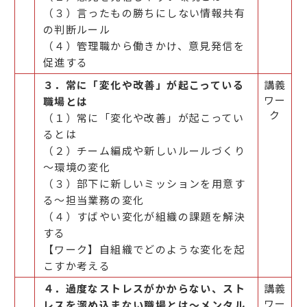
（３）言ったもの勝ちにしない情報共有
の判断ルール
（４）管理職から働きかけ、意見発信を
促進する
３．常に「変化や改善」が起こっている
講義
ワー
職場とは
ク
（１）常に「変化や改善」が起こってい
るとは
（２）チーム編成や新しいルールづくり
～環境の変化
（３）部下に新しいミッションを用意す
る～担当業務の変化
（４）すばやい変化が組織の課題を解決
する
【ワーク】自組織でどのような変化を起
こすか考える
４．過度なストレスがかからない、スト
講義
ワー
レスを溜め込まない職場とは～メンタル