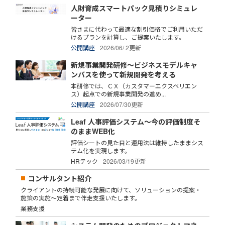
人財育成スマートパック見積りシミュレ
ーター
皆さまに代わって最適な割引価格でご利用いただ
けるプランを計算し、ご提案いたします。
公開講座
2026/06/ 2更新
新規事業開発研修～ビジネスモデルキャ
ンバスを使って新規開発を考える
本研修では、ＣＸ（カスタマーエクスペリエン
ス）起点での新規事業開発の進め...
公開講座
2026/07/30更新
Leaf 人事評価システム～今の評価制度そ
のままWEB化
評価シートの見た目と運用法は維持したままシス
テム化を実現します。
HRテック
2026/03/19更新
コンサルタント紹介
クライアントの持続可能な発展に向けて、ソリューションの提案・
施策の実施～定着まで伴走支援いたします。
業務支援