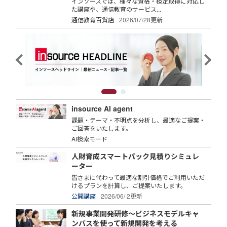
インソースでは、様々な資格・検定取得に対応し
た講座や、通信教育のサービス...
通信教育百貨店
2026/07/28更新
insource AI agent
課題・テーマ・不明点を分析し、最適なご提案・
ご回答をいたします。
AI検索モード
人財育成スマートパック見積りシミュレ
ーター
皆さまに代わって最適な割引価格でご利用いただ
けるプランを計算し、ご提案いたします。
公開講座
2026/06/ 2更新
新規事業開発研修～ビジネスモデルキャ
ンバスを使って新規開発を考える