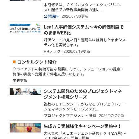
本研修では、ＣＸ（カスタマーエクスペリエン
ス）起点での新規事業開発の進め...
公開講座
2026/07/30更新
Leaf 人事評価システム～今の評価制度そ
のままWEB化
評価シートの見た目と運用法は維持したままシス
テム化を実現します。
HRテック
2026/03/19更新
コンサルタント紹介
クライアントの持続可能な発展に向けて、ソリューションの提案・
施策の実施～定着まで伴走支援いたします。
業務支援
システム開発のためのプロジェクトマネ
ジメント極意シリーズ
複数のＩＴエンジニアからなるプロジェクトチー
ムをマネジメントしてシステム...
プロジェクトマネジメント研修
2026/07/ 7更新
生成ＡＩ実践強化キャンペーン実施中！
大人気の「ＡＩエージェント研修」を４/27(月)～
７/10(金)の51日間毎日開催！