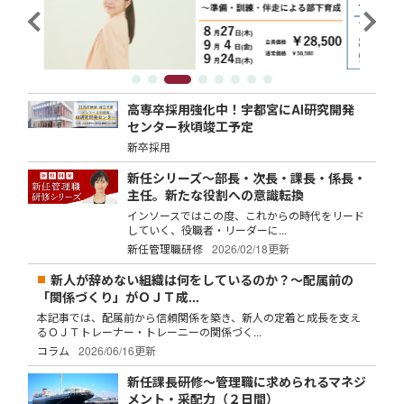
高専卒採用強化中！宇都宮にAI研究開発
センター秋頃竣工予定
新卒採用
新任シリーズ～部長・次長・課長・係長・
主任。新たな役割への意識転換
インソースではこの度、これからの時代をリード
していく、役職者・リーダーに...
新任管理職研修
2026/02/18更新
新人が辞めない組織は何をしているのか？～配属前の
「関係づくり」がＯＪＴ成...
本記事では、配属前から信頼関係を築き、新人の定着と成長を支え
るＯＪＴトレーナー・トレーニーの関係づく...
コラム
2026/06/16更新
新任課長研修～管理職に求められるマネジ
メント・采配力（２日間）