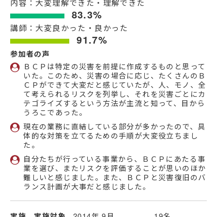
内容：大変理解できた・理解できた
83.3%
講師：大変良かった・良かった
91.7%
参加者の声
ＢＣＰは特定の災害を前提に作成するものと思って
いた。このため、災害の場合に応じ、たくさんのＢ
ＣＰができて大変だと感じていたが、人、モノ、全
て考えられるリスクを列挙し、それを災害ごとにカ
テゴライズするという方法が主流と知って、目から
うろこであった。
現在の業務に直結している部分が多かったので、具
体的な対策を立てるための手順が大変役立ちまし
た。
自分たちが行っている事業から、ＢＣＰにあたる事
業を選び、またリスクを評価することが思いのほか
難しいと感じました。また、ＢＣＰと災害復旧のバ
ランス計画が大事だと感じました。
実施、実施対象
2014年 9月 19名