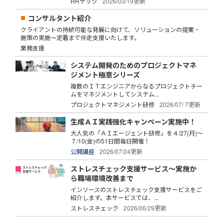
HRテック
2026/03/19更新
コンサルタント紹介
クライアントの持続可能な発展に向けて、ソリューションの提案・
施策の実施～定着まで伴走支援いたします。
業務支援
システム開発のためのプロジェクトマネ
ジメント極意シリーズ
複数のＩＴエンジニアからなるプロジェクトチー
ムをマネジメントしてシステム...
プロジェクトマネジメント研修
2026/07/ 7更新
生成ＡＩ実践強化キャンペーン実施中！
大人気の「ＡＩエージェント研修」を４/27(月)～
７/10(金)の51日間毎日開催！
公開講座
2026/07/24更新
ストレスチェック支援サービス～実施か
ら職場環境改善まで
インソースのストレスチェック支援サービスをご
紹介します。本サービスでは、...
ストレスチェック
2026/06/29更新