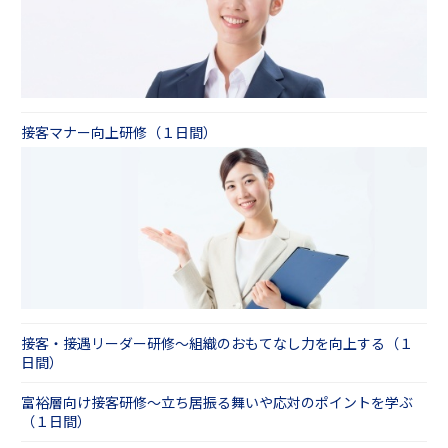
接遇研修 「障害者差別解消法」について考え
ＣＳ・窓口接客応対調査サービス
る編（半日間）
接客マナー向上研修（１日間）
接客・接遇リーダー研修～組織のおもてなし力を向上する（１
日間）
富裕層向け接客研修～立ち居振る舞いや応対のポイントを学ぶ
（１日間）