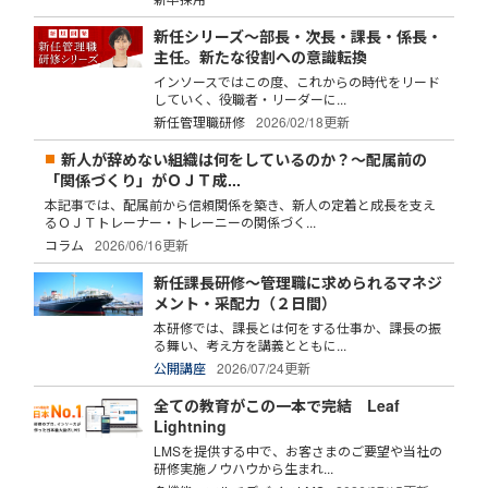
新任シリーズ～部長・次長・課長・係長・
主任。新たな役割への意識転換
インソースではこの度、これからの時代をリード
していく、役職者・リーダーに...
新任管理職研修
2026/02/18更新
新人が辞めない組織は何をしているのか？～配属前の
「関係づくり」がＯＪＴ成...
本記事では、配属前から信頼関係を築き、新人の定着と成長を支え
るＯＪＴトレーナー・トレーニーの関係づく...
コラム
2026/06/16更新
新任課長研修～管理職に求められるマネジ
メント・采配力（２日間）
本研修では、課長とは何をする仕事か、課長の振
る舞い、考え方を講義とともに...
公開講座
2026/07/24更新
全ての教育がこの一本で完結 Leaf
Lightning
LMSを提供する中で、お客さまのご要望や当社の
研修実施ノウハウから生まれ...