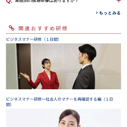
可能です。
業態別の接遇研修はありますか？
どを詳細に伺ったうえでカリキュラムを企画し
することで、お客さま満足の向上、ひいては組
これまでにも様々な状況のお客さまからご相談
ております。また、研修で重点を置きたいポイ
織の利益などにつながっていきます。
ございます。
座学で理解を深めた後は、知識を実際の現場で
もっとみる
をいただきました。例えば、「基本的な接遇応
ントや流れなども伺い、ご要望に沿った内容で
組織の方針や目標を研修に組み込むことはもち
企業や大学、自治体などの窓口応対、お客さま
確実に活かしていただけるよう、ケーススタデ
対はできているが、過去に起きてしまったクレ
ご提案させていただきます。
ろん、組織でお手持ちの資料（接遇方針の記載
応対をされている方向けの実績は多くございま
ィやロールプレイングを通じて行動の定着を図
ーム事例を研修に盛り込み、再度お客さま応対
関連おすすめ研修
された冊子など）をご用意いただき、講師が研
す。職場環境ごとの適切な対応とＣＳ促進を目
ります。学んだ内容をその場で実践すること
の仕方について考えさせたい」、「応対に問題
カリキュラム例①：ＣＳの基本を学び、ＣＳを
修内の随所で方針に触れる、という方法をとる
指したラインナップをご用意しております。
で、スキルを着実に自分のものにしていただけ
はないが、言葉遣いなどが馴れ馴れしい場面が
支える基本マナーを身につける場合
ビジネスマナー研修（１日間）
ことも可能です。ぜひご相談ください。
ます。
ある。もう少しお客さま応対について、正しい
ＣＳ・接遇研修（１日間）
大学職員向け研修～ＣＳ・接遇向上編（１日
知識を身につけてほしい」などのご要望があり
間）
人それぞれ、物事の感じ方や受け止め方は異な
ました。
カリキュラム例②：職場全体のＣＳ向上を推進
ＣＳ向上研修～コールセンター向け・基礎編
ります。同じ場を共有する受講者同士もまた、
接遇に関しては、組織や業態によって方針や課
するリーダーのスキルを強化する場合
（１日間）
価値観や視点に違いがあるため、研修中のディ
題が大きく変わりますため、ご要望を伺い、資
ＣＳ・接遇リーダー養成研修 ～基本編（１日
接遇研修～官公庁・自治体向けコミュニケーシ
スカッションやフィードバックを通じて、他者
料などもご提供いただき、ご相談しながらケー
間）
ョン向上編（１日間）
理解を深め、CS向上につながる新たな気づきを
スを作りこんでまいります。
得ていただくことができます。
カリキュラム例③：店舗スタッフのお客さま応
また、研修実施前に受講者さまに
事前課題
とし
対教育を目的とした場合
さらに、研修と連動した「CS調査サービス」も
ビジネスマナー研修～社会人のマナーを再確認する編（１日
て「応対において困るケース」を伺わせていた
店舗スタッフ向け ニーズを引き出すヒアリン
ご用意しています。初回調査（現状分析）、研
間）
だき、それを元にケーススタディを作成させて
グスキル向上研修（半日間）
修（人材育成）、２回目調査（効果測定）まで
いただくことも可能です。
をワンストップでご提供し、現場に即した最適
カリキュラム例④：配慮が必要な方への接遇を
な教育支援を実現します。
学ぶ場合