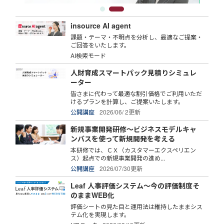
insource AI agent
課題・テーマ・不明点を分析し、最適なご提案・
ご回答をいたします。
AI検索モード
人財育成スマートパック見積りシミュレ
ーター
皆さまに代わって最適な割引価格でご利用いただ
けるプランを計算し、ご提案いたします。
公開講座
2026/06/ 2更新
新規事業開発研修～ビジネスモデルキャ
ンバスを使って新規開発を考える
本研修では、ＣＸ（カスタマーエクスペリエン
ス）起点での新規事業開発の進め...
公開講座
2026/07/30更新
Leaf 人事評価システム～今の評価制度そ
のままWEB化
評価シートの見た目と運用法は維持したままシス
テム化を実現します。