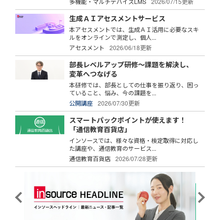
多機能・マルチデバイスLMS
2026/07/15更新
生成ＡＩアセスメントサービス
本アセスメントでは、生成ＡＩ活用に必要なスキ
ルをオンラインで測定し、個人...
アセスメント
2026/06/18更新
部長レベルアップ研修～課題を解決し、
変革へつなげる
本研修では、部長としての仕事を振り返り、困っ
ていること、悩み、今の課題を...
公開講座
2026/07/30更新
スマートパックポイントが使えます！
「通信教育百貨店」
インソースでは、様々な資格・検定取得に対応し
た講座や、通信教育のサービス...
通信教育百貨店
2026/07/28更新