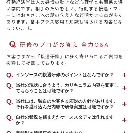
行動経済学は人の感情の動きなど心理学とも関係の深
い学問です。相手のためを思い、行動する接遇・マナ
ーにはお客さまへの話の伝え方など活かせる点が多く
あります。基本プラス応用の知識も得られる内容とな
っています。
研修のプロがお答え 全力Q&A
お客さまから「接遇研修」に多く寄せられるご質問を
抜粋して掲載しております。
インソースの接遇研修のポイントはなんですか？
インソースの接遇研修は、「お客さま満足とは
当社の現状に合うよう、カリキュラム内容を変更し
てもらうことは可能ですか？
何か」をお客さまの目線から改めて見つめ直す
ところからスタートします。
可能です。
当社には、独自のお客さま応対の方針があります。
その上で、接遇（おもてなし）の基本となる
それを盛り込んだ内容で研修実施は可能ですか？
これまでも様々な業種において、応対業務をさ
「CS（Customer Satisfaction）の考え方」を
れている方に向けて研修を実施しております。
柔軟に盛り込ませていただきます。
自社の状況を踏まえたケーススタディは作れます
学び、さらに、CSマインドを言葉や行動で体現
研修実施にあたっては、現在の状況を詳しくヒ
か？
接遇の向上は、従業員一人ひとりの行動からス
するための「接遇の基本姿勢」を習得していた
アリングさせていただき、現場の問題や課題な
タートすることができますが、職場全体で推進
だきます。