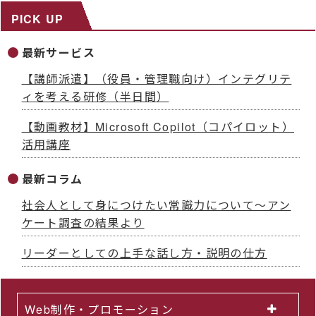
PICK UP
最新サービス
【講師派遣】（役員・管理職向け）インテグリテ
ィを考える研修（半日間）
【動画教材】Microsoft Copilot（コパイロット）
活用講座
最新コラム
社会人として身につけたい常識力について～アン
ケート調査の結果より
リーダーとしての上手な話し方・説明の仕方
Web制作・プロモーション