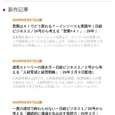
新作記事
■
2026年08月07日
公開
営業はＡＩでどう変わる？～インソースも実践中｜日経
ビジネス２／16号から考える「営業×ＡＩ」：26年２月
24日配信
提案書作成やＡＩエージェント活用など、インソースの営業×Ａ
Ｉの実践例とサービスをご紹介します。日経ビジネス2026年２月
16日号より作成した、インソースのメールマガジン26年２月24
日配信分です。
2026年08月07日
公開
成長ストーリーの描き方～日経ビジネス２／２号から考
える「人材育成と経営戦略」：26年２月９日配信）
人的資本開示は語り方、人的資本経営は実践。経営戦略と人の取
り組みをつなぐ、人材育成サービスをご紹介します。日経ビジネ
ス2026年２月２日号より作成した、インソースのメールマガジン
26年２月９日配信分です。
2026年08月07日
公開
一度の成功で終わらせない～日経ビジネス１／26号から
考える「継続的に価値を生み出す発想力：26年２月２日