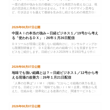
配信
一度の成功や強みを次の価値につなげる発想力を鍛えるには、視
点の言語化と共有が欠かせません。ＴＲＩＺやデザイン思考な
ど、行き詰まりを越えて価値を生み出し続けるための発想力強化
サービスをご紹介します。日経ビジネス2026年１月26日号より
作成した、インソースのメールマガジン26年２月２日配信分で
す。
2026年08月07日
公開
中国ＡＩの本当の強み～日経ビジネス１／19号から考え
る「使われるＤＸ」：26年１月26日配信
ＤＸツールが現場に定着しない組織向けに、コンサルティングか
ら階層別研修まで、ＤＸ定着のための組織づくりを支援するサー
ビスをご紹介します。日経ビジネス2026年１月19日号より作成
した、インソースのメールマガジン26年１月26日配信分です。
2026年08月07日
公開
地味でも強い組織とは？～日経ビジネス１／12号から考
える現場の改善力：26年１月21日配信
「人事の仕事は"ＪＩＭＩ（地味）"だからこそ組織の体力を底上
げする。日経ビジネス「地味でも強いＪＩＭＩ企業」特集から見
えた、仕組み化・効率化による改善の力と、関連サービスをご紹
介します。」日経ビジネス2026年１月12日号より作成した、イ
ンソースのメールマガジン26年１月21配信分です。
2026年08月07日
公開