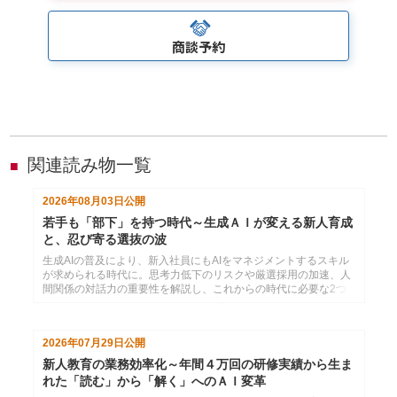
商談予約
関連読み物一覧
■
2026年08月03日
公開
若手も「部下」を持つ時代～生成ＡＩが変える新人育成
と、忍び寄る選抜の波
生成AIの普及により、新入社員にもAIをマネジメントするスキル
が求められる時代に。思考力低下のリスクや厳選採用の加速、人
間関係の対話力の重要性を解説し、これからの時代に必要な2つ
のコミュニケーション力と効果的な育成法を提言します。
2026年07月29日
公開
新人教育の業務効率化～年間４万回の研修実績から生ま
れた「読む」から「解く」へのＡＩ変革