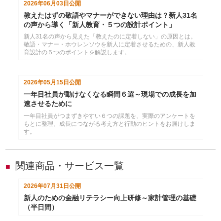
2026年06月03日
公開
教えたはずの敬語やマナーができない理由は？新人31名
の声から導く「新人教育・５つの設計ポイント」
新人31名の声から見えた「教えたのに定着しない」の原因とは。
敬語・マナー・ホウレンソウを新人に定着させるための、新人教
育設計の５つのポイントを解説します。
2026年05月15日
公開
一年目社員が動けなくなる瞬間６選～現場での成長を加
速させるために
一年目社員がつまずきやすい６つの課題を、実際のアンケートを
もとに整理。成長につながる考え方と行動のヒントをお届けしま
す。
関連商品・サービス一覧
■
2026年07月31日
公開
新人のための金融リテラシー向上研修～家計管理の基礎
（半日間）