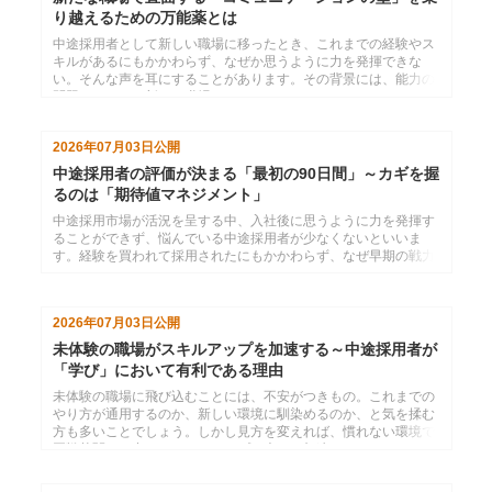
り越えるための万能薬とは
中途採用者として新しい職場に移ったとき、これまでの経験やス
キルがあるにもかかわらず、なぜか思うように力を発揮できな
い。そんな声を耳にすることがあります。その背景には、能力の
問題ではなく、新しい職場ならではのコミュニケーションのつま
ずきが潜んでいることが少なくありません。本コラムでは、中途
採用者が早期に職場へ適応し、成果を上げていくために押さえて
2026年07月03日
公開
おきたいコミュニケーションの視点を、五つのテーマに沿ってご
紹介します。
中途採用者の評価が決まる「最初の90日間」～カギを握
るのは「期待値マネジメント」
中途採用市場が活況を呈する中、入社後に思うように力を発揮す
ることができず、悩んでいる中途採用者が少なくないといいま
す。経験を買われて採用されたにもかかわらず、なぜ早期の戦力
化につまずいてしまうのか。本コラムでは、中途採用者が新しい
職場で確実に成果を出していくために知っておきたい「期待値に
対する考え方」をテーマに考えていきます。
2026年07月03日
公開
未体験の職場がスキルアップを加速する～中途採用者が
「学び」において有利である理由
未体験の職場に飛び込むことには、不安がつきもの。これまでの
やり方が通用するのか、新しい環境に馴染めるのか、と気を揉む
方も多いことでしょう。しかし見方を変えれば、慣れない環境で
悪戦苦闘する中で、スキルアップは大きく加速するのであり、そ
の意味で、中途採用者は「学び」においてプロパー人材よりも有
利な環境にいると言えます。