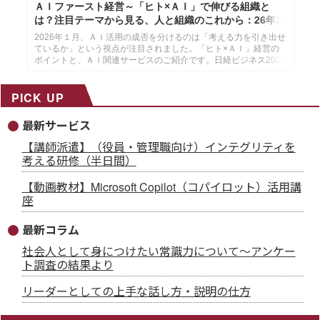
ＡＩファースト経営～「ヒト×ＡＩ」で伸びる組織と
は？注目テーマから見る、人と組織のこれから：26年1
月14日配信
2026年１月、ＡＩ活用の成否を分けるのは「考える力を引き出せ
ているか」という視点が注目されました。「ヒト×ＡＩ」経営の
ポイントと、ＡＩ関連サービスのご紹介です。日経ビジネス2025
年12月29日・2026年１月５日号より作成した、インソースのメ
ールマガジン26年１月14配信分です。
PICK UP
最新サービス
【講師派遣】（役員・管理職向け）インテグリティを
考える研修（半日間）
【動画教材】Microsoft Copilot（コパイロット）活用講
座
最新コラム
社会人として身につけたい常識力について～アンケー
ト調査の結果より
リーダーとしての上手な話し方・説明の仕方