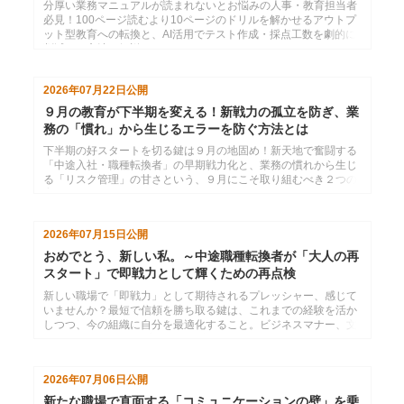
分厚い業務マニュアルが読まれないとお悩みの人事・教育担当者
必見！100ページ読むより10ページのドリルを解かせるアウトプ
ット型教育への転換と、AI活用でテスト作成・採点工数を劇的に
削減する方法を解説。
2026年07月22日
公開
９月の教育が下半期を変える！新戦力の孤立を防ぎ、業
務の「慣れ」から生じるエラーを防ぐ方法とは
下半期の好スタートを切る鍵は９月の地固め！新天地で奮闘する
「中途入社・職種転換者」の早期戦力化と、業務の慣れから生じ
る「リスク管理」の甘さという、９月にこそ取り組むべき２つの
育成課題と解決策を紹介します。
2026年07月15日
公開
おめでとう、新しい私。～中途職種転換者が「大人の再
スタート」で即戦力として輝くための再点検
新しい職場で「即戦力」として期待されるプレッシャー、感じて
いませんか？最短で信頼を勝ち取る鍵は、これまでの経験を活か
しつつ、今の組織に自分を最適化すること。ビジネスマナー、文
書術、オーナーシップの3軸で、新天地デビューを成功させ、早
期適応と貢献を実現するコツを解説します。
2026年07月06日
公開
新たな職場で直面する「コミュニケーションの壁」を乗