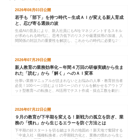
2026年08月03日
公開
若手も「部下」を持つ時代～生成ＡＩが変える新人育成
と、忍び寄る選抜の波
生成AIの普及により、新入社員にもAIをマネジメントするスキル
が求められる時代に。思考力低下のリスクや厳選採用の加速、人
間関係の対話力の重要性を解説し、これからの時代に必要な2つ
のコミュニケーション力と効果的な育成法を提言します。
2026年07月29日
公開
新人教育の業務効率化～年間４万回の研修実績から生ま
れた「読む」から「解く」へのＡＩ変革
分厚い業務マニュアルが読まれないとお悩みの人事・教育担当者
必見！100ページ読むより10ページのドリルを解かせるアウトプ
ット型教育への転換と、AI活用でテスト作成・採点工数を劇的に
削減する方法を解説。
2026年07月22日
公開
９月の教育が下半期を変える！新戦力の孤立を防ぎ、業
務の「慣れ」から生じるエラーを防ぐ方法とは
下半期の好スタートを切る鍵は９月の地固め！新天地で奮闘する
「中途入社・職種転換者」の早期戦力化と、業務の慣れから生じ