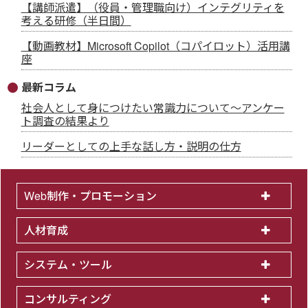
【講師派遣】（役員・管理職向け）インテグリティを
考える研修（半日間）
【動画教材】Microsoft Copilot（コパイロット）活用講
座
最新コラム
社会人として身につけたい常識力について～アンケー
ト調査の結果より
リーダーとしての上手な話し方・説明の仕方
Web制作・プロモーション
人材育成
システム・ツール
コンサルティング