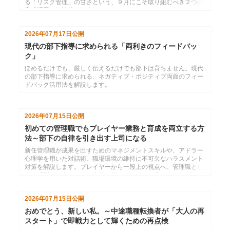
る「リスク管理」の甘さという、９月にこそ取り組むべき２つの
育成課題と解決策を紹介します。
2026年07月17日
公開
現代の部下指導に求められる「両利きのフィードバッ
ク」
ほめるだけでも、厳しく伝えるだけでも部下は育ちません。現代
の部下指導に求められる、ネガティブ・ポジティブ両面のフィー
ドバック活用法を解説します。
2026年07月15日
公開
初めての管理職でもプレイヤー業務と育成を両立する方
法～部下の自律を引き出す上司になる
新任管理職が成果を出すためのマネジメントスキルや、アドラー
心理学を用いた対話術、職場環境の維持に不可欠なハラスメント
対策を解説します。プレイヤーから一段上の視点へ。管理職とし
ての「型」を身につけ、自信を持ってチームを率いるリーダーを
目指しましょう。
2026年07月15日
公開
おめでとう、新しい私。～中途職種転換者が「大人の再
スタート」で即戦力として輝くための再点検