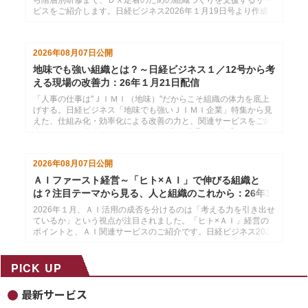
ビスをご紹介します。日経ビジネス2026年１月19日号より作成
した、インソースのメールマガジン26年１月26日配信分です。
2026年08月07日
公開
地味でも強い組織とは？～日経ビジネス１／12号から考
える現場の改善力：26年１月21日配信
「人事の仕事は"ＪＩＭＩ（地味）"だからこそ組織の体力を底上
げする。日経ビジネス「地味でも強いＪＩＭＩ企業」特集から見
えた、仕組み化・効率化による改善の力と、関連サービスをご紹
介します。」日経ビジネス2026年１月12日号より作成した、イ
ンソースのメールマガジン26年１月21配信分です。
2026年08月07日
公開
ＡＩファースト経営～「ヒト×ＡＩ」で伸びる組織と
は？注目テーマから見る、人と組織のこれから：26年1
月14日配信
2026年１月、ＡＩ活用の成否を分けるのは「考える力を引き出せ
ているか」という視点が注目されました。「ヒト×ＡＩ」経営の
ポイントと、ＡＩ関連サービスのご紹介です。日経ビジネス2025
年12月29日・2026年１月５日号より作成した、インソースのメ
ールマガジン26年１月14配信分です。
PICK UP
最新サービス