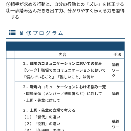
②相手が求める行動と、自分の行動との「ズレ」を修正する
③一歩踏み込んだきき出す力、分かりやすく伝える力を習得
する
研修プログラム
内容
手法
１．職場のコミュニケーションにおいての悩み
講義
【ワーク】職場でのコミュニケーションにおいて
ワー
ク
「悩んでいること」「難しいこと」は何か
２．職場内コミュニケーションにおける悩み一覧
・職場全体（メンバー／他部署など）に対して
講義
・上司・先輩に対して
３．上司・先輩の立場で考える
（１）「世代」の違い
講義
（２）「役割」の違い
ワー
（３）「価値観」の違い