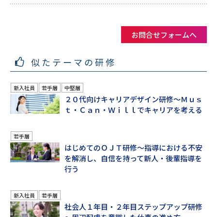
お問合せフォームへ
似たテーマの研修
新入社員
若手層
中堅層
２０代向けキャリアデザイン研修～Ｍｕｓ
ｔ・Ｃａｎ・Ｗｉｌｌでキャリアを考える
若手層
はじめてのＯＪＴ研修～指導における不安
を解消し、自信を持って新人・後輩指導を
行う
新入社員
若手層
社会人１年目・２年目ステップアップ研修