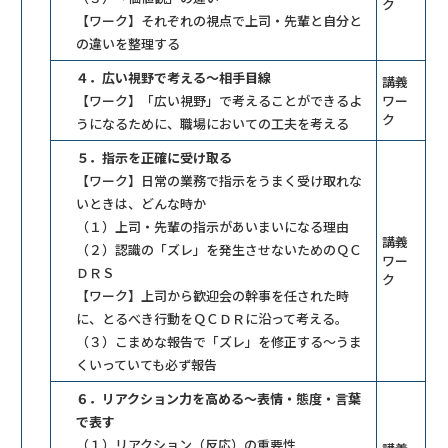
ク
【ワーク】それぞれの視点で上司・先輩と自分と
の違いを整理する
４．広い視野で考える～相手目線
講義
【ワーク】「広い視野」で考えることができるよ
ワー
ク
うになるために、職場においての工夫を考える
５．指示を正確に受け取る
【ワーク】日常の業務で指示をうまく受け取れな
いときは、どんな時か
（１）上司・先輩の指示があいまいになる理由
講義
（２）認識の「ズレ」を発生させないためのＱＣ
ワー
ＤＲＳ
ク
【ワーク】上司から歓迎会の幹事を任された時
に、とるべき行動をＱＣＤＲに沿って考える。
（３）こまめな報告で「ズレ」を修正する～うま
くいっていても必ず報告
６．リアクション力を高める～表情・態度・言葉
で表す
（１）リアクション（反応）の重要性