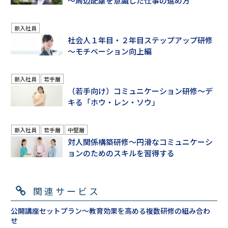
～周辺配慮を意識した仕事の進め方
新入社員
社会人１年目・２年目ステップアップ研修
～モチベーション向上編
新入社員
若手層
（若手向け）コミュニケーション研修～デ
キる「ホウ・レン・ソウ」
新入社員
若手層
中堅層
対人関係構築研修～円滑なコミュニケーシ
ョンのためのスキルを習得する
関連サービス
公開講座セットプラン～教育効果を高める複数研修の組み合わ
せ