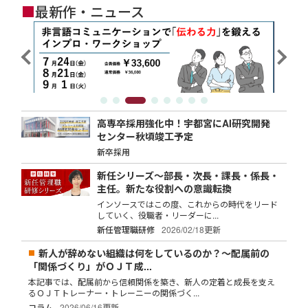
■
最新作・ニュース
高専卒採用強化中！宇都宮にAI研究開発
センター秋頃竣工予定
新卒採用
新任シリーズ～部長・次長・課長・係長・
主任。新たな役割への意識転換
インソースではこの度、これからの時代をリード
していく、役職者・リーダーに...
新任管理職研修
2026/02/18更新
新人が辞めない組織は何をしているのか？～配属前の
「関係づくり」がＯＪＴ成...
本記事では、配属前から信頼関係を築き、新人の定着と成長を支え
るＯＪＴトレーナー・トレーニーの関係づく...
コラム
2026/06/16更新