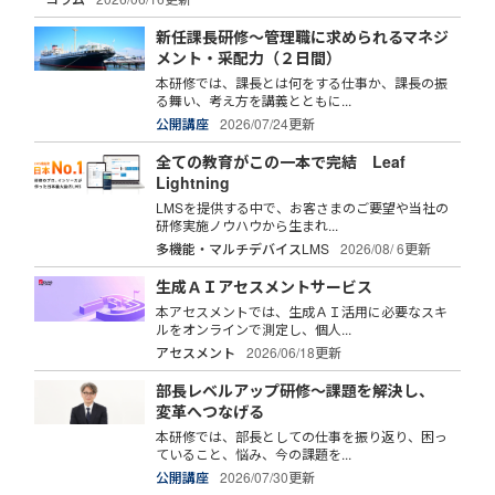
新任課長研修～管理職に求められるマネジ
メント・采配力（２日間）
本研修では、課長とは何をする仕事か、課長の振
る舞い、考え方を講義とともに...
公開講座
2026/07/24更新
全ての教育がこの一本で完結 Leaf
Lightning
LMSを提供する中で、お客さまのご要望や当社の
研修実施ノウハウから生まれ...
多機能・マルチデバイスLMS
2026/08/ 6更新
生成ＡＩアセスメントサービス
本アセスメントでは、生成ＡＩ活用に必要なスキ
ルをオンラインで測定し、個人...
アセスメント
2026/06/18更新
部長レベルアップ研修～課題を解決し、
変革へつなげる
本研修では、部長としての仕事を振り返り、困っ
ていること、悩み、今の課題を...
公開講座
2026/07/30更新