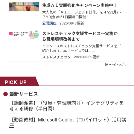
生成ＡＩ実践強化キャンペーン実施中！
大人気の「ＡＩエージェント研修」を４/27(月)～
７/10(金)の51日間毎日開催！
公開講座
2026/08/ 7更新
ストレスチェック支援サービス～実施か
ら職場環境改善まで
インソースのストレスチェック支援サービスをご
紹介します。本サービスでは、...
ストレスチェック
2026/06/29更新
PICK UP
最新サービス
【講師派遣】（役員・管理職向け）インテグリティを
考える研修（半日間）
【動画教材】Microsoft Copilot（コパイロット）活用講
座