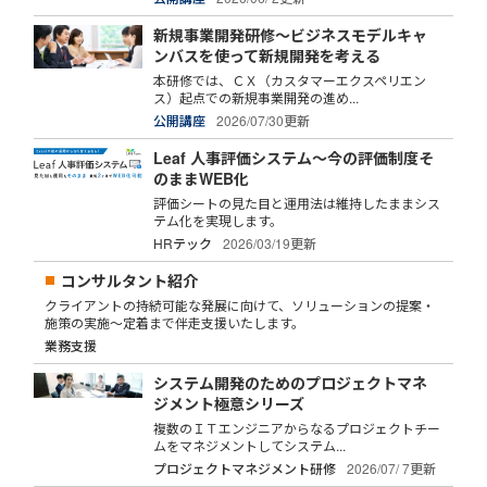
新規事業開発研修～ビジネスモデルキャ
ンバスを使って新規開発を考える
本研修では、ＣＸ（カスタマーエクスペリエン
ス）起点での新規事業開発の進め...
公開講座
2026/07/30更新
Leaf 人事評価システム～今の評価制度そ
のままWEB化
評価シートの見た目と運用法は維持したままシス
テム化を実現します。
HRテック
2026/03/19更新
コンサルタント紹介
クライアントの持続可能な発展に向けて、ソリューションの提案・
施策の実施～定着まで伴走支援いたします。
業務支援
システム開発のためのプロジェクトマネ
ジメント極意シリーズ
複数のＩＴエンジニアからなるプロジェクトチー
ムをマネジメントしてシステム...
プロジェクトマネジメント研修
2026/07/ 7更新