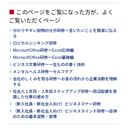
このページをご覧になった方が、よく
ご覧いただくページ
分かりやすい説明の仕方研修～言いたいことを簡潔に伝え
る
ロジカルシンキング研修
MicrosoftOffice研修～Excel応用編
MicrosoftOffice研修～Excel基礎編
ビジネス文書研修～一生ものの書く技術
メンタルヘルス研修～セルフケア
会社のしくみを知る研修～お金の流れから企業活動を理解
する
社会人１年目・２年目ステップアップ研修～周辺配慮を意
識した仕事の進め方
（新入社員・新社会人向け）ビジネスマナー研修
（新入社員・新社会人向け）ビジネスマインド研修～自律
のための基本姿勢・習慣