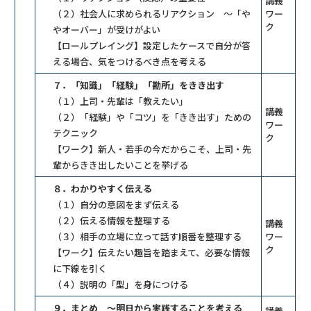
講義
（２）社会人に求められるリアクション ～「や
ワー
ク
やオーバー」が受けがよい
【ロールプレイング】設定したケースで自分が答
える場合、気をつけるべき点を考える
７．「知識」「経験」「勘所」をきき出す
（１）上司・先輩は「教えたい」
講義
（２）「経験」や「コツ」を「きき出す」ための
ワー
テクニック
ク
【ワーク】新人・若手の今だからこそ、上司・先
輩からきき出したいことを挙げる
８．わかりやすく伝える
（１）自分の意図をまず伝える
（２）伝える情報を整理する
講義
（３）相手の立場に立って話す順番を整理する
ワー
ク
【ワーク】伝えたい趣旨を踏まえて、必要な情報
に下線を引く
（４）説明の「型」を身につける
９．まとめ ～明日から実践することを考える
講義