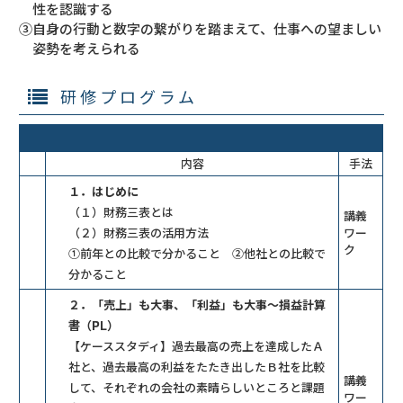
性を認識する
③自身の行動と数字の繋がりを踏まえて、仕事への望ましい
姿勢を考えられる
研修プログラム
内容
手法
１．はじめに
（１）財務三表とは
講義
（２）財務三表の活用方法
ワー
ク
①前年との比較で分かること ②他社との比較で
分かること
２．「売上」も大事、「利益」も大事～損益計算
書（PL）
【ケーススタディ】過去最高の売上を達成したＡ
社と、過去最高の利益をたたき出したＢ社を比較
講義
して、それぞれの会社の素晴らしいところと課題
ワー