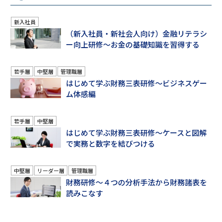
新入社員
（新入社員・新社会人向け）金融リテラシ
ー向上研修～お金の基礎知識を習得する
若手層
中堅層
管理職層
はじめて学ぶ財務三表研修～ビジネスゲー
ム体感編
若手層
中堅層
はじめて学ぶ財務三表研修～ケースと図解
で実務と数字を結びつける
中堅層
リーダー層
管理職層
財務研修～４つの分析手法から財務諸表を
読みこなす