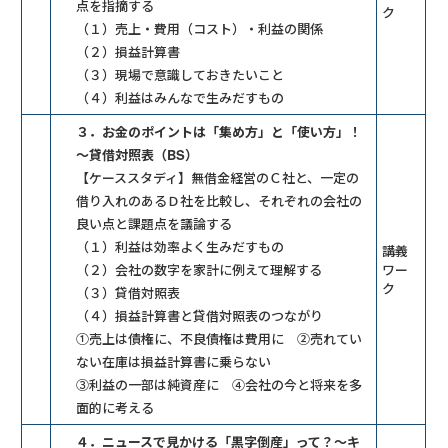
点を指摘する
ク
（１）売上・費用（コスト）・利益の関係
（２）損益計算書
（３）現場で意識しておきたいこと
（４）利益はみんなで生みだすもの
３．お金のポイントは「集め方」と「使い方」！
～貸借対照表（BS）
【ケーススタディ】無借金経営のＣ社と、一定の
借り入れのあるＤ社を比較し、それぞれの会社の
良い点と課題点を議論する
（１）利益は効率よく生みだすもの
講義
（２）会社の数字を家計に例えて理解する
ワー
ク
（３）貸借対照表
（４）損益計算書と貸借対照表のつながり
①売上は債権に、不良債権は費用に ②売れてい
ない在庫は損益計算書に乗らない
③利益の一部は純資産に ④会社の今と将来を多
面的に考える
４．ニュースで見かける「黒字倒産」って？～キ