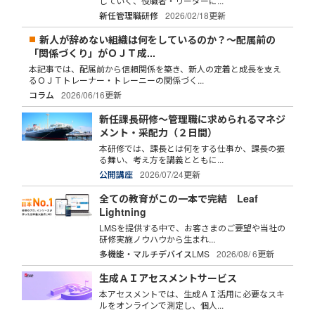
していく、役職者・リーダーに...
新任管理職研修
2026/02/18更新
新人が辞めない組織は何をしているのか？～配属前の
「関係づくり」がＯＪＴ成...
本記事では、配属前から信頼関係を築き、新人の定着と成長を支え
るＯＪＴトレーナー・トレーニーの関係づく...
コラム
2026/06/16更新
新任課長研修～管理職に求められるマネジ
メント・采配力（２日間）
本研修では、課長とは何をする仕事か、課長の振
る舞い、考え方を講義とともに...
公開講座
2026/07/24更新
全ての教育がこの一本で完結 Leaf
Lightning
LMSを提供する中で、お客さまのご要望や当社の
研修実施ノウハウから生まれ...
多機能・マルチデバイスLMS
2026/08/ 6更新
生成ＡＩアセスメントサービス
本アセスメントでは、生成ＡＩ活用に必要なスキ
ルをオンラインで測定し、個人...