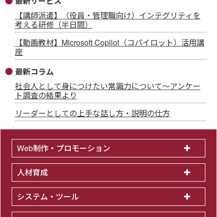
最新サービス
【講師派遣】（役員・管理職向け）インテグリティを
考える研修（半日間）
【動画教材】Microsoft Copilot（コパイロット）活用講
座
最新コラム
社会人として身につけたい常識力について～アンケー
ト調査の結果より
リーダーとしての上手な話し方・説明の仕方
Web制作・プロモーション
人材育成
システム・ツール