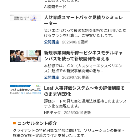
AI検索モード
人財育成スマートパック見積りシミュレ
ーター
皆さまに代わって最適な割引価格でご利用いただ
けるプランを計算し、ご提案いたします。
公開講座
2026/06/ 2更新
新規事業開発研修～ビジネスモデルキャ
ンバスを使って新規開発を考える
本研修では、ＣＸ（カスタマーエクスペリエン
ス）起点での新規事業開発の進め...
公開講座
2026/07/30更新
Leaf 人事評価システム～今の評価制度そ
のままWEB化
評価シートの見た目と運用法は維持したままシス
テム化を実現します。
HRテック
2026/03/19更新
コンサルタント紹介
クライアントの持続可能な発展に向けて、ソリューションの提案・
施策の実施～定着まで伴走支援いたします。