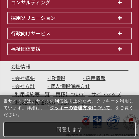
コンサルティング
採用ソリューション
行政向けサービス
福祉団体支援
会社情報
会社概要
IR情報
採用情報
会社方針
個人情報保護方針
利用規約等一覧
商標について
サイトマップ
当サイトでは、サイトの利便性向上のため、クッキーを利⽤し
お支払い関連Q&A
無料セミナー
ています。詳細は、「
クッキーの管理方法について
」をご覧く
ださい。
同意します
Copyright © Insource Co., Ltd. All rights reserved.