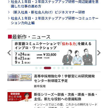
社会人１年目・２年目ステップアップ研修～周辺配慮を意
識した仕事の進め方
（新入社員・新社会人向け）ビジネスマナー研修
社会人１年目・２年目ステップアップ研修～コミュニケー
ション力向上編
■
最新作・ニュース
高専卒採用強化中！宇都宮にAI研究開発
センター秋頃竣工予定
新卒採用
新任シリーズ～部長・次長・課長・係長・
主任。新たな役割への意識転換
インソースではこの度、これからの時代をリード