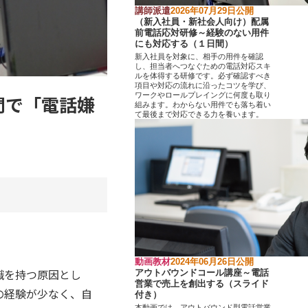
講師派遣
2026年07月29日公開
（新入社員・新社会人向け）配属
前電話応対研修～経験のない用件
にも対応する（１日間）
新入社員を対象に、相手の用件を確認
し、担当者へつなぐための電話対応スキ
ルを体得する研修です。必ず確認すべき
項目や対応の流れに沿ったコツを学び、
ワークやロールプレイングに何度も取り
間で「電話嫌
組みます。わからない用件でも落ち着い
て最後まで対応できる力を養います。
動画教材
2024年06月26日公開
識を持つ原因とし
アウトバウンドコール講座～電話
営業で売上を創出する（スライド
の経験が少なく、自
付き）
本動画では、アウトバウンド型電話営業