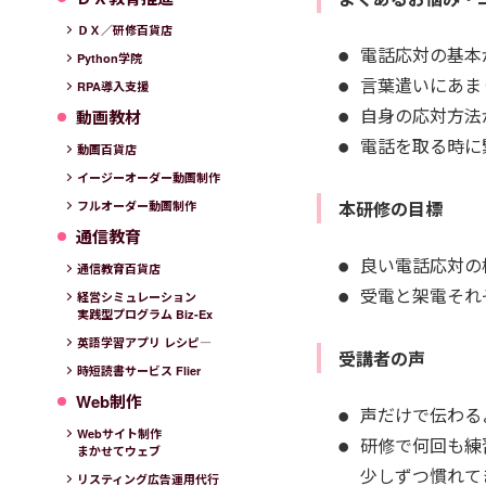
ＤＸ／研修百貨店
電話応対の基本
Python学院
言葉遣いにあま
RPA導入支援
自身の応対方法
動画教材
電話を取る時に
動画百貨店
イージーオーダー動画制作
本研修の目標
フルオーダー動画制作
通信教育
良い電話応対の
通信教育百貨店
受電と架電それ
経営シミュレーション
実践型プログラム Biz-Ex
英語学習アプリ レシピ―
受講者の声
時短読書サービス Flier
Web制作
声だけで伝わる
Webサイト制作
研修で何回も練
まかせてウェブ
少しずつ慣れて
リスティング広告運用代行