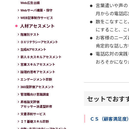
Web広告出稿
言葉遣いや声の
Webサーバ構築・保守
月からの電話応
WEB記事制作サービス
数をこなすこと
人材アセスメント
にすること、こ
階層別テスト
お客様のニーズ
ＤＸリテラシーアセスメント
肯定的な話し方
生成AIアセスメント
電話応対の実践
新人８大スキルアセスメント
おろそかになり
営業スキルアセスメント
論理的思考アセスメント
エンゲージメント診断
360度評価アセスメント
管理職向け意識調査
セットでおす
昇格論文評価
アセッサー派遣型研修
文書添削サービス
ＣＳ（顧客満足度
ＩＴ基礎スキル診断
金融・生活リテラシーアセスメント