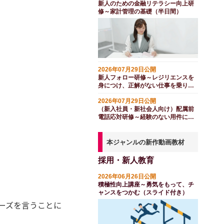
新人のための金融リテラシー向上研
修～家計管理の基礎（半日間）
2026年07月29日公開
新人フォロー研修～レジリエンスを
身につけ、正解がない仕事を乗り越
える（１日間）
2026年07月29日公開
（新入社員・新社会人向け）配属前
電話応対研修～経験のない用件にも
対応する（１日間）
本ジャンルの新作動画教材
採用・新人教育
2026年06月26日公開
積極性向上講座～勇気をもって、チ
ャンスをつかむ（スライド付き）
ーズを言うことに