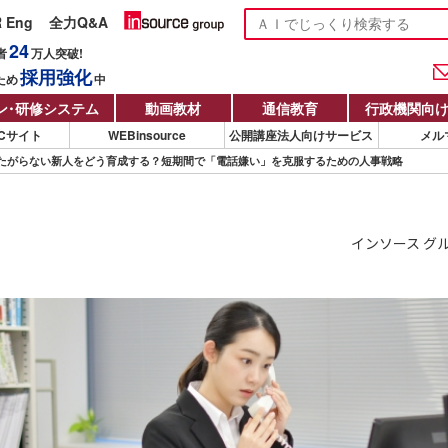
R Eng
全力Q&A
24
者
万人
突破!
採用強化
ため
中
ン
・
研修システム
動画教材
通信教育
行政機関向
Cサイト
WEBinsource
公開講座法人向けサービス
メル
たがらない新人をどう育成する？短期間で「電話嫌い」を克服するための人事戦略
インソース グ