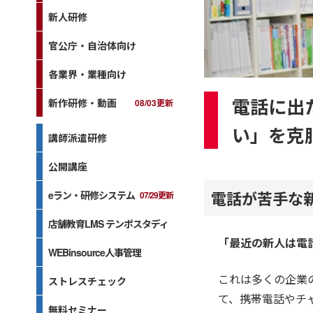
新人研修
官公庁・自治体向け
各業界・業種向け
電話に出
新作研修・動画
08/03更新
い」を克
講師派遣研修
公開講座
電話が苦手な
eラン・研修システム
07/29更新
店舗教育LMS テンポスタディ
「最近の新人は電
WEBinsource人事管理
これは多くの企業
ストレスチェック
て、携帯電話やチ
無料セミナー