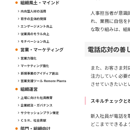
組織風土・マインド
内向型人材の活用
人事担当者が意識
若手の主体的発揮
れ、業務に自信を
エンゲージメント向上
な取り組みは、組
従業員のモラル向上
モチベーション向上
電話応対の善
営業・マーケティング
営業力強化
マーケティング強化
また、お客さま対
新規事業のアイディア創出
注力していく必要
営業支援ツール Remote Plants
させていきたいと
組織運営
上場に向けた社員教育
スキルチェックと
企業統治・ガバナンス
サクセッションプラン策定
新入社員が電話を
ＣＳＲ、社会貢献
どこまでできるよ
部門・組織向け