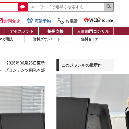
お問合せ
商談予約
お電話
け
アセスメント
採用支援
人事部門コンサル
マガ購読
資料ダウンロード
無料セミナー
2026年06月26日更新
このジャンルの最新作
ループコンテンツ開発本部