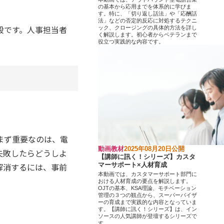
の基本から応用までを体系的に学びま
す。特に、「切り返し話法」や「応酬話
法」などの否定的反応に対処するテクニ
段です。人事担当者
ック、クロージングの具体的方法を詳し
く解説します。初心者からベテランまで
役立つ実践的な内容です。
まず重要なのは、電
動画教材
2025年08月20日公開
失敗したらどうしよ
【講師に訊く！シリーズ】カスタ
解消するには、事前
マーサポート×人材育成
本動画では、カスタマーサポート部門に
おける人材育成の要点を解説します。
OJTの基本、KSA理論、モチベーション
管理の３つの観点から、スーパーバイザ
ーの育成まで実践的な内容となっていま
す。【講師に訊く！シリーズ】は、イン
ソースの人気講師が登壇するシリーズで
す。