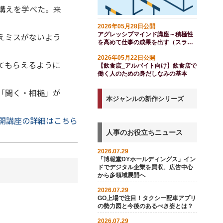
構えを学べた。来
2026年05月28日公開
えミスがないよう
アグレッシブマインド講座～積極性
を高めて仕事の成果を出す（スライ
ド付き）
2026年05月22日公開
てもらえるように
【飲食店_アルバイト向け】飲食店で
働く人のための身だしなみの基本
「聞く・相槌」が
本ジャンルの新作シリーズ
開講座の詳細はこちら
人事のお役立ちニュース
2026.07.29
「博報堂DYホールディングス」イン
ドでデジタル企業を買収、広告中心
から多領域展開へ
2026.07.29
GO上場で注目！タクシー配車アプリ
の勢力図と今後のあるべき姿とは？
2026.07.29