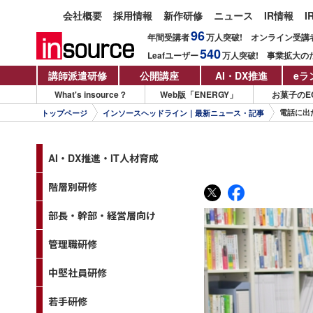
会社概要
採用情報
新作研修
ニュース
IR情報
I
96
年間受講者
万人
突破!
オンライン受講
540
Leafユーザー
万人
突破!
事業拡大の
講師派遣研修
公開講座
AI・DX推進
eラ
What's insource？
Web版「ENERGY」
お菓子のE
電話に出
トップページ
インソースヘッドライン｜最新ニュース・記事
AI・DX推進・IT人材育成
階層別研修
部長・幹部・経営層向け
管理職研修
中堅社員研修
若手研修