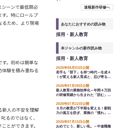
スシーンで最低限必
速報新作研修へ
ます。特にロールプ
なるため、より現場
あなたにおすすめの読み物
採用・新人教育
本ジャンルの新作読み物
採用・新人教育
です。初めは簡単な
2026年08月03日公開
功体験を積み重ねる
若手も「部下」を持つ時代～生成Ａ
Ｉが変える新人育成と、忍び寄る選
抜の波
2026年07月29日公開
新人教育の業務効率化～年間４万回
の研修実績から生まれた「読む」か
ら「解く」へのＡＩ変革
2026年07月22日公開
る新人の不安を理解
９月の教育が下半期を変える！新戦
力の孤立を防ぎ、業務の「慣れ」か
、叱るのではなく、
ら生じるエラーを防ぐ方法とは
2026年07月15日公開
すことができます。
おめでとう、新しい私。～中途職種