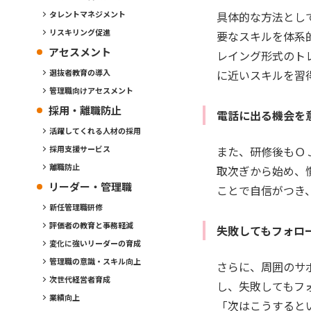
具体的な方法とし
タレントマネジメント
リスキリング促進
要なスキルを体系
アセスメント
レイング形式のト
に近いスキルを習
選抜者教育の導入
管理職向けアセスメント
採用・離職防止
電話に出る機会を
活躍してくれる人材の採用
また、研修後もＯ
採用支援サービス
離職防止
取次ぎから始め、
リーダー・管理職
ことで自信がつき
新任管理職研修
評価者の教育と事務軽減
失敗してもフォロ
変化に強いリーダーの育成
管理職の意識・スキル向上
さらに、周囲のサ
次世代経営者育成
し、失敗してもフ
業績向上
「次はこうすると