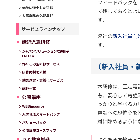
フィードバックを
病院に特化した研修
て残しておくとよ
人事業務の外部委託
す。
サービスラインナップ
弊社の
新入社員向
講師派遣研修
す。
ジャパンソリューション推進冊子
ENERGY
（新入社員・
作りこみ型研修サービス
研修内製化支援
効果測定・定着化サービス
本研修は、固定電
講師一覧
も、安心して電話
公開講座
っかりと学べるカ
WEBinsource
電話への恐怖心を
人財育成スマートパック
対に臨めるように
バリューパック
公開講座コースマップ
よくあるお悩み・
ＤＸ教育推進