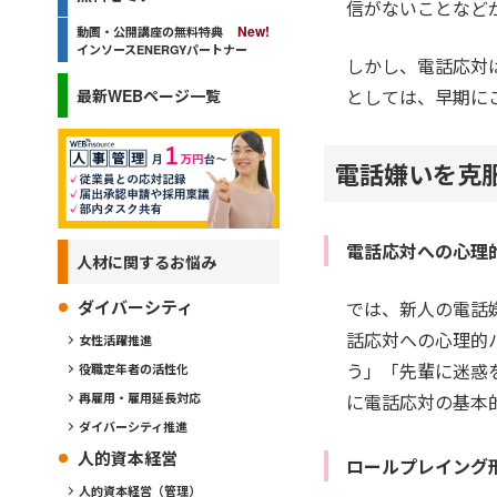
信がないことなど
動画・公開講座の無料特典
インソースENERGYパートナー
しかし、電話応対
としては、早期に
最新WEBページ一覧
電話嫌いを克
電話応対への心理
人材に関するお悩み
では、新人の電話
ダイバーシティ
話応対への心理的
女性活躍推進
う」「先輩に迷惑
役職定年者の活性化
に電話応対の基本
再雇用・雇用延長対応
ダイバーシティ推進
人的資本経営
ロールプレイング
人的資本経営（管理）