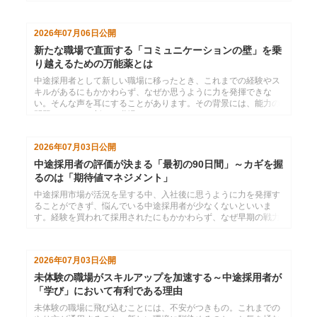
書術、オーナーシップの3軸で、新天地デビューを成功させ、早
期適応と貢献を実現するコツを解説します。
2026年07月06日
公開
新たな職場で直面する「コミュニケーションの壁」を乗
り越えるための万能薬とは
中途採用者として新しい職場に移ったとき、これまでの経験やス
キルがあるにもかかわらず、なぜか思うように力を発揮できな
い。そんな声を耳にすることがあります。その背景には、能力の
問題ではなく、新しい職場ならではのコミュニケーションのつま
ずきが潜んでいることが少なくありません。本コラムでは、中途
採用者が早期に職場へ適応し、成果を上げていくために押さえて
2026年07月03日
公開
おきたいコミュニケーションの視点を、五つのテーマに沿ってご
紹介します。
中途採用者の評価が決まる「最初の90日間」～カギを握
るのは「期待値マネジメント」
中途採用市場が活況を呈する中、入社後に思うように力を発揮す
ることができず、悩んでいる中途採用者が少なくないといいま
す。経験を買われて採用されたにもかかわらず、なぜ早期の戦力
化につまずいてしまうのか。本コラムでは、中途採用者が新しい
職場で確実に成果を出していくために知っておきたい「期待値に
対する考え方」をテーマに考えていきます。
2026年07月03日
公開
未体験の職場がスキルアップを加速する～中途採用者が
「学び」において有利である理由
未体験の職場に飛び込むことには、不安がつきもの。これまでの