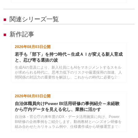
関連シリーズ一覧
■
新作記事
■
2026年08月03日
公開
若手も「部下」を持つ時代～生成ＡＩが変える新人育成
と、忍び寄る選抜の波
生成AIの普及により、新入社員にもAIをマネジメントするスキル
が求められる時代に。思考力低下のリスクや厳選採用の加速、人
間関係の対話力の重要性を解説し、これからの時代に必要な2つ
のコミュニケーション力と効果的な育成法を提言します。
2026年08月03日
公開
自治体職員向けPower BI活用研修の事例紹介～未経験
から庁内データを見える化し、業務に活かす
自治体・官公庁の来年度のDX・データ活用施策に向け、Power
BI研修の企画事例をご紹介します。動画教材とハンズオン研修を
組み合わせたカリキュラム例や、仕様書作成から研修運営までの
支援内容をまとめています。