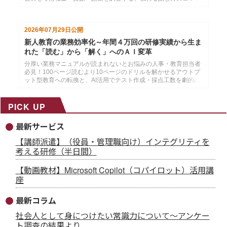
紹介します。
2026年07月29日
公開
新人教育の業務効率化～年間４万回の研修実績から生ま
れた「読む」から「解く」へのＡＩ変革
分厚い業務マニュアルが読まれないとお悩みの人事・教育担当者
必見！100ページ読むより10ページのドリルを解かせるアウトプ
ット型教育への転換と、AI活用でテスト作成・採点工数を劇的に
削減する方法を解説。
PICK UP
最新サービス
【講師派遣】（役員・管理職向け）インテグリティを
考える研修（半日間）
【動画教材】Microsoft Copilot（コパイロット）活用講
座
最新コラム
社会人として身につけたい常識力について～アンケー
ト調査の結果より