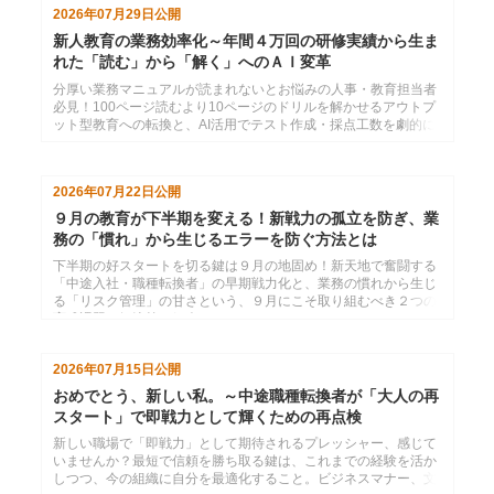
2026年07月29日
公開
新人教育の業務効率化～年間４万回の研修実績から生ま
れた「読む」から「解く」へのＡＩ変革
分厚い業務マニュアルが読まれないとお悩みの人事・教育担当者
必見！100ページ読むより10ページのドリルを解かせるアウトプ
ット型教育への転換と、AI活用でテスト作成・採点工数を劇的に
削減する方法を解説。
2026年07月22日
公開
９月の教育が下半期を変える！新戦力の孤立を防ぎ、業
務の「慣れ」から生じるエラーを防ぐ方法とは
下半期の好スタートを切る鍵は９月の地固め！新天地で奮闘する
「中途入社・職種転換者」の早期戦力化と、業務の慣れから生じ
る「リスク管理」の甘さという、９月にこそ取り組むべき２つの
育成課題と解決策を紹介します。
2026年07月15日
公開
おめでとう、新しい私。～中途職種転換者が「大人の再
スタート」で即戦力として輝くための再点検
新しい職場で「即戦力」として期待されるプレッシャー、感じて
いませんか？最短で信頼を勝ち取る鍵は、これまでの経験を活か
しつつ、今の組織に自分を最適化すること。ビジネスマナー、文