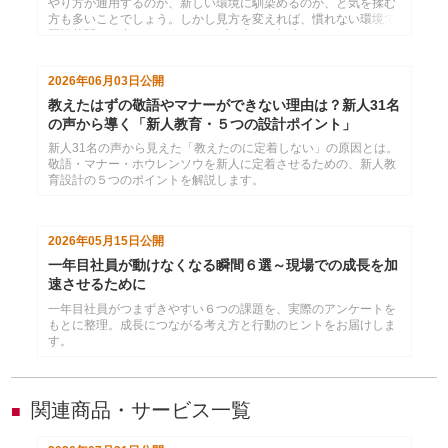
やり方が通用するのか、新しい環境に馴染めるのか、と気を揉む
方も多いことでしょう。しかし見方を変えれば、慣れない環境で
悪戦苦闘する中で、スキルアップは大きく加速するのであり、そ
の意味で、中途採用者は「学び」においてプロパー人材よりも有
利な環境にいると言えます。
2026年06月03日
公開
教えたはずの敬語やマナーができない理由は？新人31名
の声から導く「新人教育・５つの設計ポイント」
新人31名の声から見えた「教えたのに定着しない」の原因とは。
敬語・マナー・ホウレンソウを新人に定着させるための、新人教
育設計の５つのポイントを解説します。
2026年05月15日
公開
一年目社員が動けなくなる瞬間６選～現場での成長を加
速させるために
一年目社員がつまずきやすい６つの課題を、実際のアンケートを
もとに整理。成長につながる考え方と行動のヒントをお届けしま
す。
関連商品・サービス一覧
■