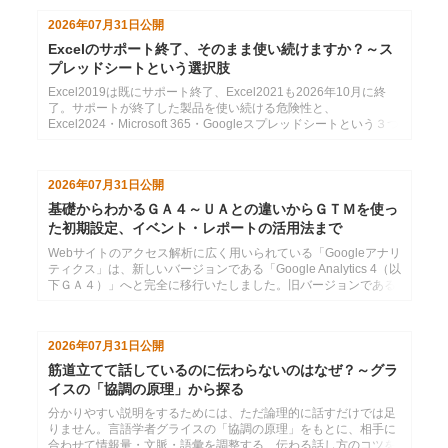
2026年07月31日
公開
Excelのサポート終了、そのまま使い続けますか？～ス
プレッドシートという選択肢
Excel2019は既にサポート終了、Excel2021も2026年10月に終
了。サポートが終了した製品を使い続ける危険性と、
Excel2024・Microsoft 365・Googleスプレッドシートという３つ
の選択肢の紹介
2026年07月31日
公開
基礎からわかるＧＡ４～ＵＡとの違いからＧＴＭを使っ
た初期設定、イベント・レポートの活用法まで
Webサイトのアクセス解析に広く用いられている「Googleアナリ
ティクス」は、新しいバージョンである「Google Analytics 4（以
下ＧＡ４）」へと完全に移行いたしました。旧バージョンである
「ユニバーサルアナリティク...
2026年07月31日
公開
筋道立てて話しているのに伝わらないのはなぜ？～グラ
イスの「協調の原理」から探る
分かりやすい説明をするためには、ただ論理的に話すだけでは足
りません。言語学者グライスの「協調の原理」をもとに、相手に
合わせて情報量・文脈・語彙を調整する、伝わる話し方のコツを