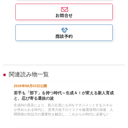
お問合せ
商談予約
関連読み物一覧
■
2026年08月03日
公開
若手も「部下」を持つ時代～生成ＡＩが変える新人育成
と、忍び寄る選抜の波
生成AIの普及により、新入社員にもAIをマネジメントするスキル
が求められる時代に。思考力低下のリスクや厳選採用の加速、人
間関係の対話力の重要性を解説し、これからの時代に必要な2つ
のコミュニケーション力と効果的な育成法を提言します。