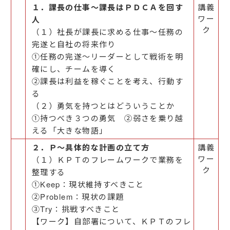
１．課長の仕事～課長はＰＤＣＡを回す
講義
ワー
人
ク
（１）社長が課長に求める仕事～任務の
完遂と自社の将来作り
①任務の完遂～リーダーとして戦術を明
確にし、チームを導く
②課長は利益を稼ぐことを考え、行動す
る
（２）勇気を持つとはどういうことか
①持つべき３つの勇気 ②弱さを乗り越
える「大きな物語」
２．Ｐ～具体的な計画の立て方
講義
ワー
（１）ＫＰＴのフレームワークで業務を
ク
整理する
①Keep：現状維持すべきこと
②Problem：現状の課題
③Try：挑戦すべきこと
【ワーク】自部署について、ＫＰＴのフレ