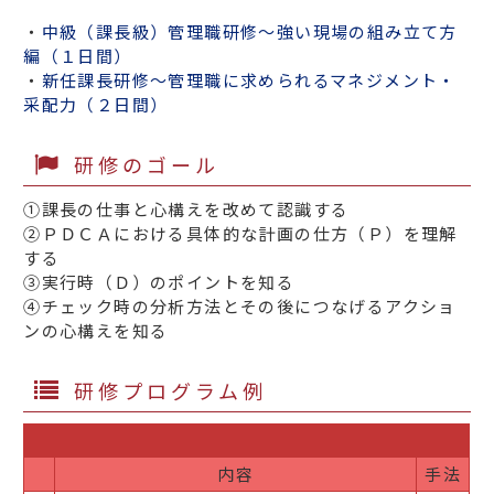
・
中級（課長級）管理職研修～強い現場の組み立て方
編（１日間）
・
新任課長研修～管理職に求められるマネジメント・
采配力（２日間）
研修のゴール
①課長の仕事と心構えを改めて認識する
②ＰＤＣＡにおける具体的な計画の仕方（Ｐ）を理解
する
③実行時（Ｄ）のポイントを知る
④チェック時の分析方法とその後につなげるアクショ
ンの心構えを知る
研修プログラム例
内容
手法