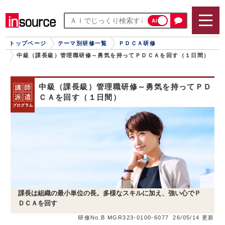
AI
トップページ
テーマ別研修一覧
ＰＤＣＡ研修
中級（課長級）管理職研修～勇気を持ってＰＤＣＡを回す（１日間）
中級（課長級）管理職研修～勇気を持ってＰＤ
ＣＡを回す（１日間）
課長は組織の最小単位の長。多様なスキルに加え、強い心でＰ
ＤＣＡを回す
研修No.B MGR323-0100-6077
26/05/14 更新