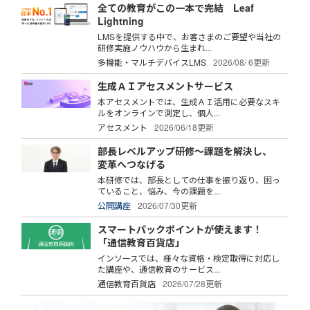
全ての教育がこの一本で完結 Leaf
Lightning
LMSを提供する中で、お客さまのご要望や当社の
研修実施ノウハウから生まれ...
多機能・マルチデバイスLMS
2026/08/ 6更新
生成ＡＩアセスメントサービス
本アセスメントでは、生成ＡＩ活用に必要なスキ
ルをオンラインで測定し、個人...
アセスメント
2026/06/18更新
部長レベルアップ研修～課題を解決し、
変革へつなげる
本研修では、部長としての仕事を振り返り、困っ
ていること、悩み、今の課題を...
公開講座
2026/07/30更新
スマートパックポイントが使えます！
「通信教育百貨店」
インソースでは、様々な資格・検定取得に対応し
た講座や、通信教育のサービス...
通信教育百貨店
2026/07/28更新