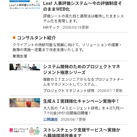
Leaf 人事評価システム～今の評価制度そ
のままWEB化
評価シートの見た目と運用法は維持したままシス
テム化を実現します。
HRテック
2026/03/19更新
コンサルタント紹介
クライアントの持続可能な発展に向けて、ソリューションの提案・
施策の実施～定着まで伴走支援いたします。
業務支援
システム開発のためのプロジェクトマネ
ジメント極意シリーズ
複数のＩＴエンジニアからなるプロジェクトチー
ムをマネジメントしてシステム...
プロジェクトマネジメント研修
2026/07/ 7更新
生成ＡＩ実践強化キャンペーン実施中！
大人気の「ＡＩエージェント研修」を４/27(月)～
７/10(金)の51日間毎日開催！
公開講座
2026/08/ 7更新
ストレスチェック支援サービス～実施か
ら職場環境改善まで