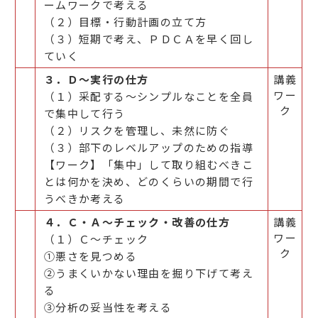
ームワークで考える
（２）目標・行動計画の立て方
（３）短期で考え、ＰＤＣＡを早く回し
ていく
３．Ｄ～実行の仕方
講義
ワー
（１）采配する～シンプルなことを全員
ク
で集中して行う
（２）リスクを管理し、未然に防ぐ
（３）部下のレベルアップのための指導
【ワーク】「集中」して取り組むべきこ
とは何かを決め、どのくらいの期間で行
うべきか考える
４．Ｃ・Ａ～チェック・改善の仕方
講義
ワー
（１）Ｃ～チェック
ク
①悪さを見つめる
②うまくいかない理由を掘り下げて考え
る
③分析の妥当性を考える