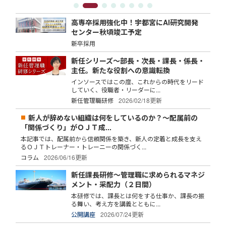
高専卒採用強化中！宇都宮にAI研究開発
センター秋頃竣工予定
新卒採用
新任シリーズ～部長・次長・課長・係長・
主任。新たな役割への意識転換
インソースではこの度、これからの時代をリード
していく、役職者・リーダーに...
新任管理職研修
2026/02/18更新
新人が辞めない組織は何をしているのか？～配属前の
「関係づくり」がＯＪＴ成...
本記事では、配属前から信頼関係を築き、新人の定着と成長を支え
るＯＪＴトレーナー・トレーニーの関係づく...
コラム
2026/06/16更新
新任課長研修～管理職に求められるマネジ
メント・采配力（２日間）
本研修では、課長とは何をする仕事か、課長の振
る舞い、考え方を講義とともに...
公開講座
2026/07/24更新