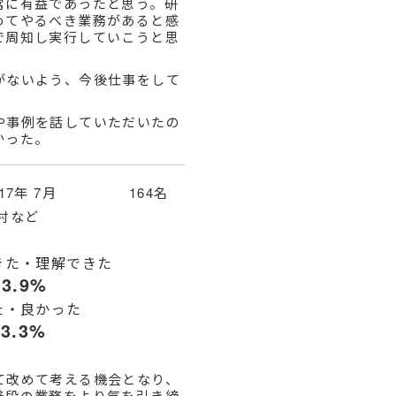
常に有益であったと思う。研
めてやるべき業務があると感
で周知し実行していこうと思
がないよう、今後仕事をして
や事例を話していただいたの
かった。
017年 7月 164名
村など
きた・理解できた
93.9%
た・良かった
93.3%
て改めて考える機会となり、
普段の業務をより気を引き締