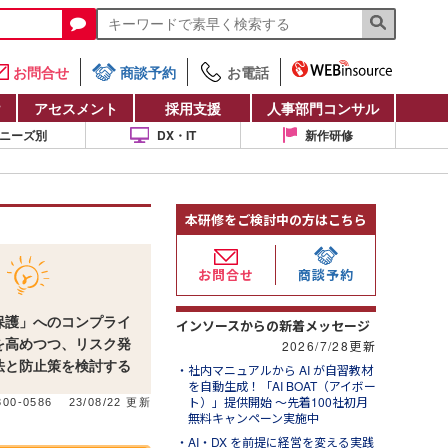
お問合せ
商談予約
お電話
け
アセスメント
採用支援
人事部門コンサル
ニーズ別
DX・IT
新作研修
本研修をご検討中の方はこちら
お問合せ
商談予約
保護」へのコンプライ
インソースからの新着メッセージ
を高めつつ、リスク発
2026/7/28更新
法と防止策を検討する
社内マニュアルから AI が自習教材
を自動生成！「AI BOAT（アイボー
ト）」提供開始 ～先着100社初月
00-0586
23/08/22 更新
無料キャンペーン実施中
AI・DX を前提に経営を変える実践