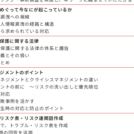
をめぐって今なにが起こっているか
報漏洩への視線
個人情報漏洩の経路と構造
から求められている対応
の保護に関する法律
報保護に関する法律の体系と趣旨
定義とその扱い
まとめ
ネジメントのポイント
マネジメントとクライシスマネジメントの違い
メントの前に ～リスクの洗い出しと優先順位
の対応
失敗事例を活かす
発生時の対応と防止のポイント
・リスク表・リスク連関図作成
プで、トラブル・リスク表を作成
題の回答を活用