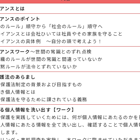
イアンスとは
イアンスのポイント
内のルール」順守から「社会のルール」順守へ
ライアンスとは会社ひいては社員やその家族を守ること
ライアンスの具体例 ～自分の頭で考えよう！
イアンスワーク
～世間の常識とのずれ点検
組織のルールが世間の常識と間違っていないか
暗黙ルールが法令とずれていないか
保護法のあらまし
報保護法制定の背景および目指すもの
べき個人情報とは
報保護法を守るために課されている義務
ける個人情報を洗い出す【ワーク】
保護を実践していくためには、何が個人情報にあたるのかを
個人情報にあたる情報を全て洗い出し、確認することで個人情
指します。
リング・事前調査を実施し、本ワークに臨ませていただきま