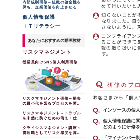
内部統制研修～組織の健全性を
めて行いたいと
保ち、企業価値を向上させる
知らないことが
個人情報保護
なりました。自
ＩＴリテラシー
さないように、
コンプライアン
あなたにおすすめの動画教材
ることができて
報の取り扱いに
リスクマネジメント
す。
従業員向けSNS個人利用研修
研修のプロ
お客さまから「個人
リスクマネジメント研修～損失
の最小化を図るプロセスを習得
する
インソースの個
リスクマネジメント～トラブル
を未然に防ぐための備え・仕組
最大のポイント
個人情報保護に
みづくり
どのように研修
ベルにまで落と
クライシスマネジメント講座～
管理職としてリスク感度を高め
「個人情報」「
「マイナンバー
る