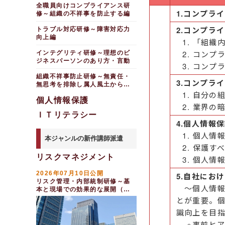
全職員向けコンプライアンス研
1.コンプラ
修～組織の不祥事を防止する編
2.コンプラ
トラブル対応研修～障害対応力
向上編
「組織
コンプ
インテグリティ研修～理想のビ
ジネスパーソンのあり方・言動
コンプ
組織不祥事防止研修～無責任・
3.コンプラ
無思考を排除し属人風土から脱
却する
自分の
個人情報保護
業界の
ＩＴリテラシー
4.個人情報
個人情
本ジャンルの新作講師派遣
保護す
リスクマネジメント
個人情
2026年07月10日公開
5.自社にお
リスク管理・内部統制研修～基
～個人情報
本と現場での効果的な展開（半
日間）
とが重要。
識向上を目
※事前ヒア