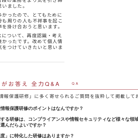
思いました。
多かったので、とてもために
分も周りの人も不祥事を起こ
声を掛け合おうと思います。
スについて、再度認識・考え
良かったです。改めて個人情
気をつけていきたいと思いま
がお答え 全力Q&A
QA
情報保護研修」に多く寄せられるご質問を抜粋して掲載して
人情報保護研修のポイントはなんですか？
は、法律を知ることにとどまらず、個人情報漏洩を防ぐため
関する研修は、コンプライアンスや情報セキュリティなど様々な領
を選んだらよいですか？
し込んで理解していただくことです。
情報セキュリティ」「コンプライアンス」など扱うテーマは
制度」に特化した研修はありますか？