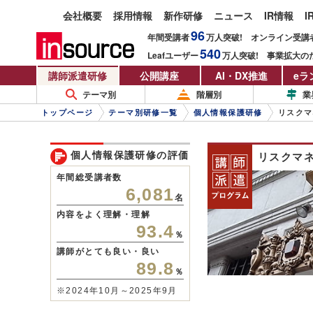
会社概要
採用情報
新作研修
ニュース
IR情報
I
96
年間受講者
万人
突破!
オンライン受講
540
Leafユーザー
万人
突破!
事業拡大の
講師派遣研修
公開講座
AI・DX推進
eラ
テーマ別
階層別
業
トップページ
テーマ別研修一覧
個人情報保護研修
リスクマ
個人情報保護研修の評価
リスクマ
年間総受講者数
6,081
名
内容をよく理解・理解
93.4
％
講師がとても良い・良い
89.8
％
※2024年10月～2025年9月