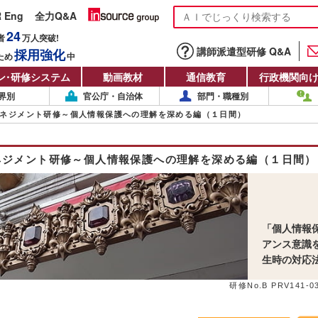
R Eng
全力Q&A
24
者
万人
突破!
講師派遣型研修 Q&A
採用強化
ため
中
ン
・
研修システム
動画教材
通信教育
行政機関向
界別
官公庁・自治体
部門・職種別
ネジメント研修～個人情報保護への理解を深める編（１日間）
ネジメント研修～個人情報保護への理解を深める編（１日間）
「個人情報
アンス意識
生時の対応
研修No.B PRV141-03