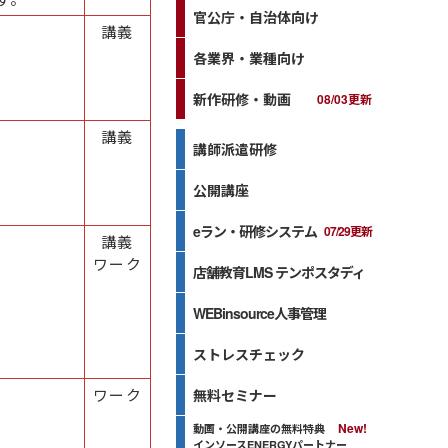
官公庁・自治体向け
講義
各業界・業種向け
新作研修・動画
08/03更新
講義
講師派遣研修
公開講座
eラン・研修システム
07/29更新
講義
ワーク
店舗教育LMS テンポスタディ
WEBinsource人事管理
ストレスチェック
ワーク
無料セミナー
動画・公開講座の無料特典
インソースENERGYパートナー