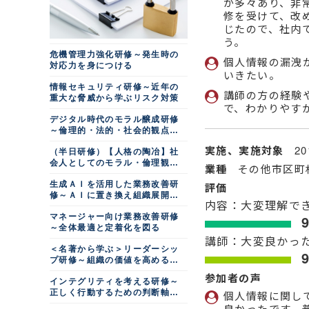
が多々あり、非
修を受けて、改
じたので、社内
う。
危機管理力強化研修～発生時の
個人情報の漏洩
対応力を身につける
いきたい。
情報セキュリティ研修～近年の
講師の方の経験
重大な脅威から学ぶリスク対策
で、わかりやす
デジタル時代のモラル醸成研修
～倫理的・法的・社会的観点で
考える
実施、実施対象
2
（半日研修）【人格の陶冶】社
会人としてのモラル・倫理観を
業種
その他市区町
高める
生成ＡＩを活用した業務改善研
評価
修～ＡＩに置き換え組織展開す
内容：大変理解で
る
マネージャー向け業務改善研修
～全体最適と定着化を図る
講師：大変良かっ
＜名著から学ぶ＞リーダーシッ
プ研修～組織の価値を高める真
実の瞬間
参加者の声
インテグリティを考える研修～
正しく行動するための判断軸を
個人情報に関し
つくる
良かったです。