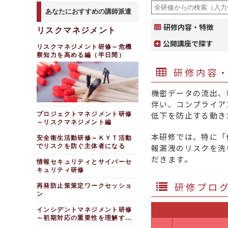
あなたにおすすめの講師派遣
研修内容・特徴
リスクマネジメント
公開講座で探す
リスクマネジメント研修～危機
察知力を高める編（半日間）
研修内容
機密データの流出、
伴い、コンプライア
低下を防止する動き
プロジェクトマネジメント研修
～リスクマネジメント編
本研修では、特に「
安全衛生活動研修～ＫＹＴ活動
でリスクを防ぐ主体者になる
報漏洩のリスクを洗
だきます。
情報セキュリティとサイバーセ
キュリティ研修
研修プロ
再発防止策策定ワークセッショ
ン
インシデントマネジメント研修
～初期対応の重要性を理解する
編