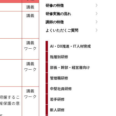
研修の特徴
講義
研修実施の流れ
講義
講師の特徴
よくいただくご質問
講義
AI・DX推進・IT人材育成
ワーク
階層別研修
講義
部長・幹部・経営層向け
ワーク
管理職研修
中堅社員研修
講義
ワーク
把握するこ
若手研修
報保護の意
新人研修
す。