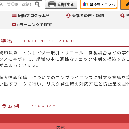
研修プログラム例
受講者の声・感想
eラーニングで探す
・特徴
OUTLINE・FEATURE
粉飾決算・インサイダー取引・リコール・官製談合などの事
ンスに基づいて、組織の中に適性なチェック体制を構築する
が高まっています。
A
イ
個人情報保護」についてのコンプライアンスに対する意識を
へ
い出すワークを行い、リスク発生時の対応方法と防止策を具
コ
Ａ
～
入
グラム例
PROGRAM
内容