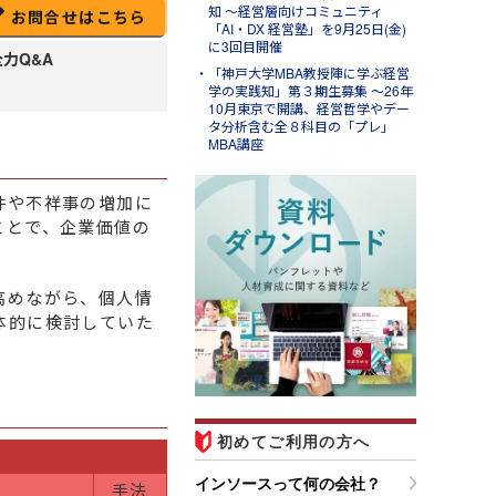
知 ～経営層向けコミュニティ
お問合せはこちら
「AI・DX 経営塾」を9月25日(金)
に3回目開催
全力Q&A
「神戸大学MBA教授陣に学ぶ経営
学の実践知」第３期生募集 ～26年
10月東京で開講、経営哲学やデー
タ分析含む全８科目の「プレ」
MBA講座
件や不祥事の増加に
ことで、企業価値の
ug.07
ンソースブログ「東へ西
高めながら、個人情
」
体的に検討していた
ラム「調べる時間を短縮する
Ｉエージェント活用事例４選
営業準備・移動判断・備品購
を効率化する」のご紹介
初めてご利用の方へ
インソースって何の会社？
手法