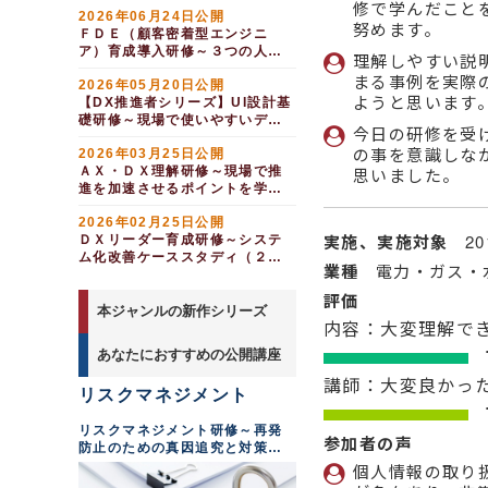
修で学んだこと
2026年06月24日公開
努めます。
ＦＤＥ（顧客密着型エンジニ
ア）育成導入研修～３つの人間
理解しやすい説
力を身につける（２日間）
まる事例を実際
2026年05月20日公開
ようと思います
【DX推進者シリーズ】UI設計基
礎研修～現場で使いやすいデザ
今日の研修を受
インを提案する（１日間）
の事を意識しな
2026年03月25日公開
ＡＸ・ＤＸ理解研修～現場で推
思いました。
進を加速させるポイントを学
び、一歩を踏み出す（１日間）
2026年02月25日公開
実施、実施対象
2
ＤＸリーダー育成研修～システ
ム化改善ケーススタディ（２日
業種
電力・ガス・
間）
評価
本ジャンルの新作シリーズ
内容：大変理解で
あなたにおすすめの公開講座
講師：大変良かっ
リスクマネジメント
リスクマネジメント研修～再発
参加者の声
防止のための真因追究と対策の
徹底
個人情報の取り