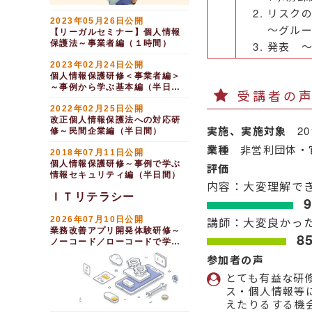
リスク
2023年05月26日公開
～グル
【リーガルセミナー】個人情報
保護法～事業者編（１時間）
発表 
2023年02月24日公開
個人情報保護研修＜事業者編＞
～事例から学ぶ基本編（半日
受講者の
間）
2022年02月25日公開
改正個人情報保護法への対応研
実施、実施対象
2
修～民間企業編（半日間）
業種
非営利団体・
2018年07月11日公開
個人情報保護研修～事例で学ぶ
評価
情報セキュリティ編（半日間）
内容：大変理解で
ＩＴリテラシー
2026年07月10日公開
講師：大変良かっ
業務改善アプリ開発体験研修～
8
ノーコード／ローコードで学ぶ
開発の進め方（１日間）
参加者の声
とても有益な研
ス・個人情報等
えたりるする機