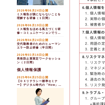
6.個人情報
2026年06月24日公開
個人情
ミス報告が損にならないことを
実際の
理解する研修（１日間）
被害者
2026年06月19日公開
ミス報告をほめる風土づくり研
7.個人情報
修～コミュニケーションでリス
クを防止する（１日間）
個人情
2026年04月24日公開
用語の
交代勤務者のためのヒューマン
エラー防止研修（半日間）
定義と
2026年03月16日公開
8.リスクマ
再発防止策策定ワークセッショ
リスク
ン（２日間）
マネジ
個人情報保護
緊急時
2025年04月25日公開
過去の
【ＤＸリテラシー標準セミナ
リスク
ー】デジタル時代の「How」を
学ぶ～データ保護と知的財産権
9.トラブル
編（半日間）
グルー
※事前課