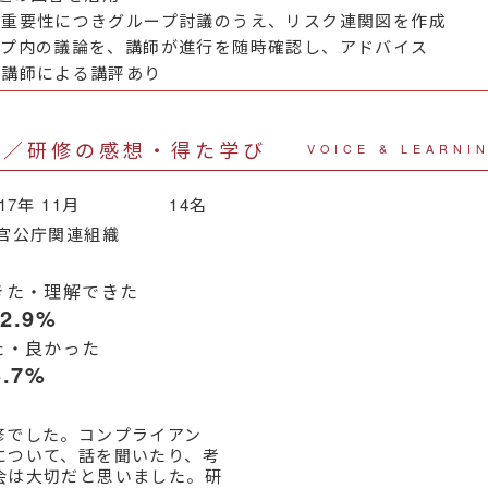
の重要性につきグループ討議のうえ、リスク連関図を作成
ープ内の議論を、講師が進行を随時確認し、アドバイス
～講師による講評あり
声／研修の感想・得た学び
VOICE & LEARNI
017年 11月 14名
官公庁関連組織
きた・理解できた
92.9%
た・良かった
5.7%
修でした。コンプライアン
について、話を聞いたり、考
会は大切だと思いました。研