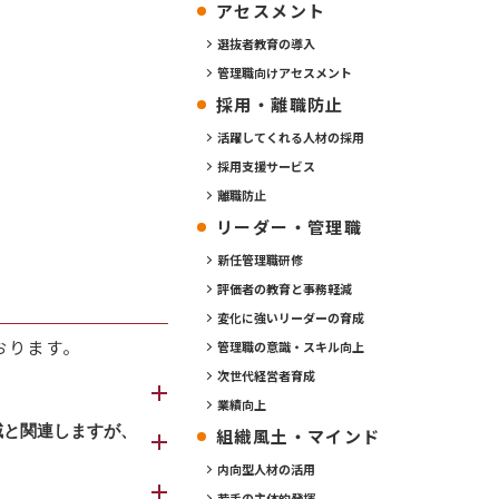
アセスメント
選抜者教育の導入
管理職向けアセスメント
採用・離職防止
活躍してくれる人材の採用
採用支援サービス
離職防止
リーダー・管理職
新任管理職研修
評価者の教育と事務軽減
変化に強いリーダーの育成
おります。
管理職の意識・スキル向上
次世代経営者育成
業績向上
の具体的な行動レ
域と関連しますが、
組織風土・マインド
内向型人材の活用
違っても、いずれも
若手の主体的発揮