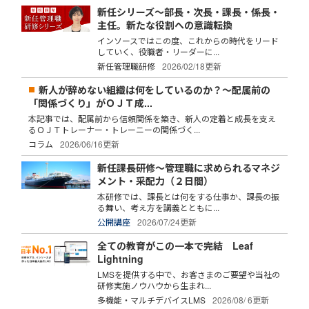
新任シリーズ～部長・次長・課長・係長・
主任。新たな役割への意識転換
インソースではこの度、これからの時代をリード
していく、役職者・リーダーに...
新任管理職研修
2026/02/18更新
新人が辞めない組織は何をしているのか？～配属前の
「関係づくり」がＯＪＴ成...
本記事では、配属前から信頼関係を築き、新人の定着と成長を支え
るＯＪＴトレーナー・トレーニーの関係づく...
コラム
2026/06/16更新
新任課長研修～管理職に求められるマネジ
メント・采配力（２日間）
本研修では、課長とは何をする仕事か、課長の振
る舞い、考え方を講義とともに...
公開講座
2026/07/24更新
全ての教育がこの一本で完結 Leaf
Lightning
LMSを提供する中で、お客さまのご要望や当社の
研修実施ノウハウから生まれ...
多機能・マルチデバイスLMS
2026/08/ 6更新