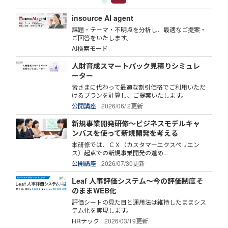
insource AI agent
課題・テーマ・不明点を分析し、最適なご提案・
ご回答をいたします。
AI検索モード
人財育成スマートパック見積りシミュレ
ーター
皆さまに代わって最適な割引価格でご利用いただ
けるプランを計算し、ご提案いたします。
公開講座
2026/06/ 2更新
新規事業開発研修～ビジネスモデルキャ
ンバスを使って新規開発を考える
本研修では、ＣＸ（カスタマーエクスペリエン
ス）起点での新規事業開発の進め...
公開講座
2026/07/30更新
Leaf 人事評価システム～今の評価制度そ
のままWEB化
評価シートの見た目と運用法は維持したままシス
テム化を実現します。
HRテック
2026/03/19更新