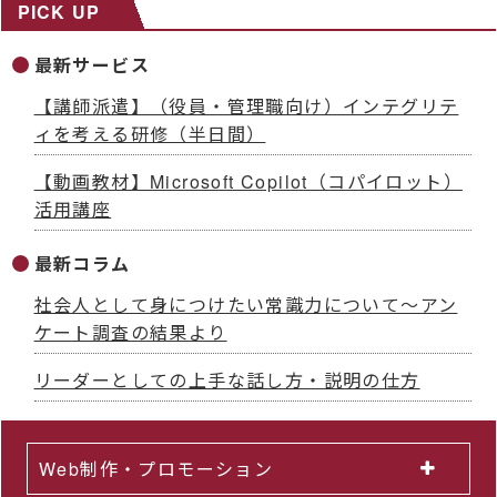
PICK UP
最新サービス
【講師派遣】（役員・管理職向け）インテグリテ
ィを考える研修（半日間）
【動画教材】Microsoft Copilot（コパイロット）
活用講座
最新コラム
社会人として身につけたい常識力について～アン
ケート調査の結果より
リーダーとしての上手な話し方・説明の仕方
Web制作・プロモーション