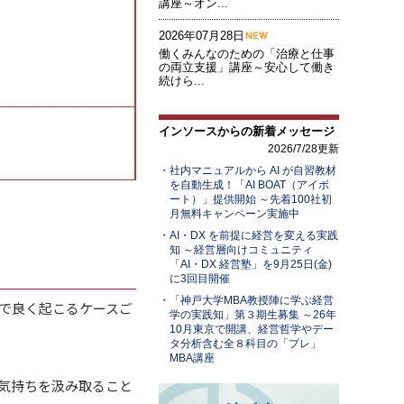
講座～オン...
2026年07月28日
働くみんなのための「治療と仕事
の両立支援」講座～安心して働き
続けら...
インソースからの新着メッセージ
2026/7/28更新
社内マニュアルから AI が自習教材
を自動生成！「AI BOAT（アイボ
ート）」提供開始 ～先着100社初
月無料キャンペーン実施中
AI・DX を前提に経営を変える実践
知 ～経営層向けコミュニティ
「AI・DX 経営塾」を9月25日(金)
に3回目開催
「神戸大学MBA教授陣に学ぶ経営
で良く起こるケースご
学の実践知」第３期生募集 ～26年
10月東京で開講、経営哲学やデー
タ分析含む全８科目の「プレ」
MBA講座
気持ちを汲み取ること