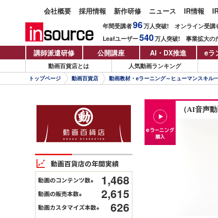
会社概要
採用情報
新作研修
ニュース
IR情報
I
96
年間受講者
万人
突破!
オンライン受講
540
Leafユーザー
万人
突破!
事業拡大の
講師派遣研修
公開講座
AI・DX推進
eラ
動画百貨店とは
人気動画ランキング
トップページ
動画百貨店
動画教材・eラーニング～ヒューマンスキル
（AI音声
動画百貨店の年間実績
1,468
動画のコンテンツ数
※
2,615
動画の販売本数
※
626
動画カスタマイズ本数
※