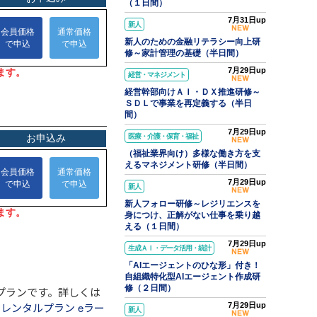
（１日間）
7月31日up
新人
新人のための金融リテラシー向上研
修～家計管理の基礎（半日間）
7月29日up
経営・マネジメント
経営幹部向けＡＩ・ＤＸ推進研修～
ＳＤＬで事業を再定義する（半日
間）
7月29日up
医療・介護・保育・福祉
（福祉業界向け）多様な働き方を支
えるマネジメント研修（半日間）
7月29日up
新人
新人フォロー研修～レジリエンスを
身につけ、正解がない仕事を乗り越
える（１日間）
7月29日up
生成ＡＩ・データ活用・統計
「AIエージェントのひな形」付き！
自組織特化型AIエージェント作成研
修（２日間）
プランです。詳しくは
レンタルプラン eラー
7月29日up
新人