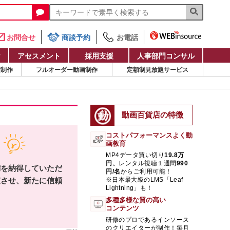
お問合せ
商談予約
お電話
け
アセスメント
採用支援
人事部門コンサル
画制作
フルオーダー動画制作
定額制見放題サービス
動画百貨店の特徴
コストパフォーマンスよく動
画教育
MP4データ買い切り
19.8万
円、
レンタル視聴１週間
990
満を納得していただ
円/名
からご利用可能！
束させ、新たに信頼
※日本最大級のLMS「Leaf
Lightning」も！
る
多種多様な質の高い
コンテンツ
研修のプロであるインソース
のクリエイターが制作！毎月