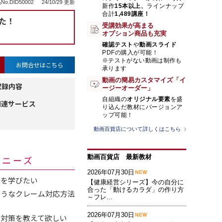
No.DID50002
24/10/29 更新
新作
15本以上、
ラインナップ
合計
1,489講座！
た！
受講効果が高まる
オプション商品も充実
確認テスト
や
動画スライド
PDFの購入が可能！
※テストがない動画は制作も
お問合せはこちら
承ります
動画の簡易カスタマイズ「イ
収録内容
ージーオーダー」
自組織の
オリジナル要素
を盛
関連サービス
り込んだ教材にバージョンア
ップ可能！
動画百貨店について詳しくはこちら
動画百貨店 最新教材
・ニーズ
2026年07月30日
法を学びたい
【健康経営シリーズ】今の自分に
合った「動けるカラダ」の作り方
ようなクレーム対応方法
～フレ...
2026年07月30日
ぐ対策を教えて欲しい