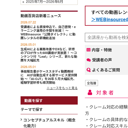
※
2025年7月～2026年6月
すべての動画レン
動画百貨店新着ニュース
＞WEBinsou
2026.07.22
受講者による直接申込で、自己啓発・e
ラーニング運用の手間を削減！ ～
WEBinsource「公開ダイレクト」に動
画レンタルの新機能追加
2026.05.01
生成AIによる業務改善やDXなど、研修
内容・特徴
のプロが作った600講座が見放題！ ～コ
ンテンツ付「Leaf」シリーズ、新たな動
受講者の声
画を大幅拡充
2026.05.01
よくあるご質問
事故報告書がケーススタディ動画教材
に AIが自動生成する新サービス提供開
始 ～「AI-OJT」を26年５月大幅拡充、
経験学習研修も順次開始
全階層
ニュースをもっと見る
対象者
動画を探す
・クレーム対応の経験
テーマで探す
方
・クレームの具体的な
コンセプチュアルスキル（概念
・クレーム対応スキル
化能力）