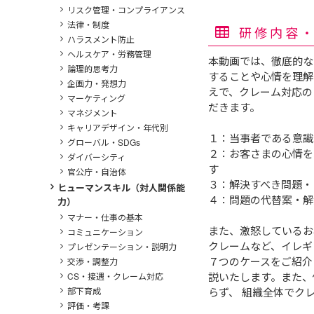
リスク管理・コンプライアンス
法律・制度
研修内容
ハラスメント防止
ヘルスケア・労務管理
本動画では、徹底的な
論理的思考力
することや心情を理解
企画力・発想力
えで、クレーム対応の
マーケティング
だきます。
マネジメント
キャリアデザイン・年代別
１：当事者である意識
グローバル・SDGs
２：お客さまの心情を
ダイバーシティ
す
官公庁・自治体
３：解決すべき問題・
ヒューマンスキル（対人関係能
４：問題の代替案・解
力）
マナー・仕事の基本
また、激怒しているお
コミュニケーション
クレームなど、イレギ
プレゼンテーション・説明力
７つのケースをご紹介
交渉・調整力
説いたします。また、
CS・接遇・クレーム対応
部下育成
らず、 組織全体でク
評価・考課