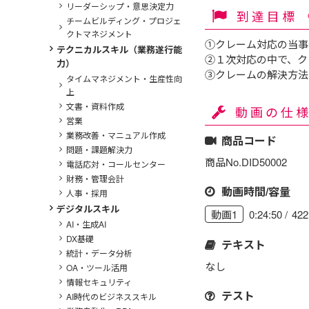
リーダーシップ・意思決定力
到達目標
チームビルディング・プロジェ
クトマネジメント
①クレーム対応の当事
テクニカルスキル（業務遂行能
②１次対応の中で、ク
力）
③クレームの解決方法
タイムマネジメント・生産性向
上
文書・資料作成
動画の仕
営業
業務改善・マニュアル作成
商品コード
問題・課題解決力
商品No.DID50002
電話応対・コールセンター
財務・管理会計
動画時間/容量
人事・採用
デジタルスキル
0:24:50
42
動画1
AI・生成AI
DX基礎
テキスト
統計・データ分析
なし
OA・ツール活用
情報セキュリティ
テスト
AI時代のビジネススキル