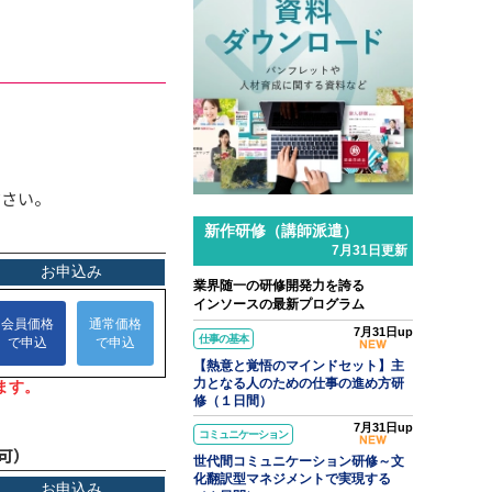
l.31
ンソースブログ「東へ西へ」
ラム「パワークエリでできること
Excelの面倒な繰り返し作業を自
化して時短する」のご紹介
ださい。
新作研修（講師派遣）
7月31日更新
業界随一の研修開発力を誇る
インソースの最新プログラム
7月31日up
仕事の基本
【熱意と覚悟のマインドセット】主
力となる人のための仕事の進め方研
修（１日間）
7月31日up
コミュニケーション
可）
世代間コミュニケーション研修～文
化翻訳型マネジメントで実現する