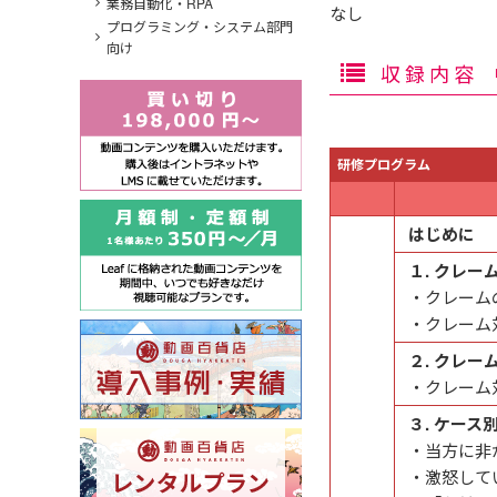
業務自動化・RPA
なし
プログラミング・システム部門
向け
収録内容
研修プログラム
はじめに
１. クレー
・クレーム
・クレーム
２. クレ
・クレーム
３. ケー
・当方に非
・激怒して