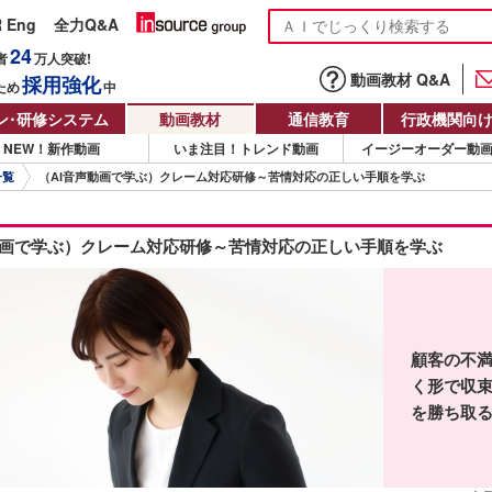
R Eng
全力Q&A
24
者
万人
突破!
動画教材 Q&A
採用強化
ため
中
ン
・
研修システム
動画教材
通信教育
行政機関向
NEW！新作動画
いま注目！トレンド動画
イージーオーダー動
一覧
（AI音声動画で学ぶ）クレーム対応研修～苦情対応の正しい手順を学ぶ
動画で学ぶ）クレーム対応研修～苦情対応の正しい手順を学ぶ
顧客の不
く形で収
を勝ち取