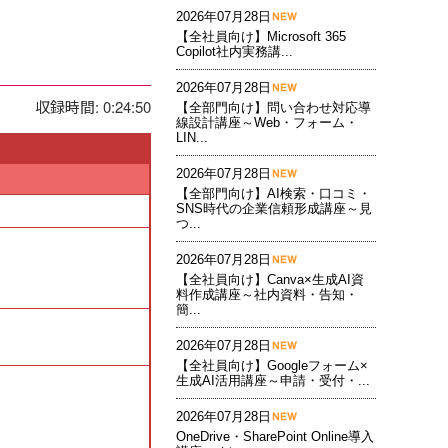
2026年07月28日
【全社員向け】Microsoft 365
Copilot社内実務講...
2026年07月28日
収録時間: 0:24:50
【全部門向け】問い合わせ対応導
線設計講座～Web・フォーム・
LIN...
2026年07月28日
【全部門向け】AI検索・口コミ・
SNS時代の企業信頼形成講座～見
つ...
2026年07月28日
【全社員向け】Canva×生成AI資
料作成講座～社内資料・告知・
簡...
2026年07月28日
【全社員向け】Googleフォーム×
生成AI活用講座～申請・受付・...
2026年07月28日
OneDrive・SharePoint Online導入