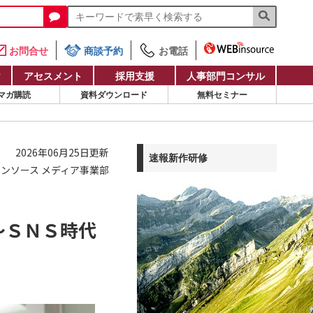
お問合せ
商談予約
お電話
け
アセスメント
採用支援
人事部門コンサル
マガ購読
資料ダウンロード
無料セミナー
2026年06月25日更新
速報新作研修
ンソース メディア事業部
～ＳＮＳ時代