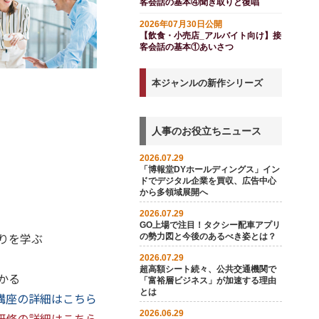
客会話の基本④聞き取りと復唱
2026年07月30日公開
【飲食・小売店_アルバイト向け】接
客会話の基本①あいさつ
本ジャンルの新作シリーズ
人事のお役立ちニュース
2026.07.29
「博報堂DYホールディングス」イン
ドでデジタル企業を買収、広告中心
から多領域展開へ
2026.07.29
GO上場で注目！タクシー配車アプリ
りを学ぶ
の勢力図と今後のあるべき姿とは？
2026.07.29
超高額シート続々、公共交通機関で
かる
「富裕層ビジネス」が加速する理由
とは
講座の詳細はこちら
2026.06.29
研修の詳細はこちら