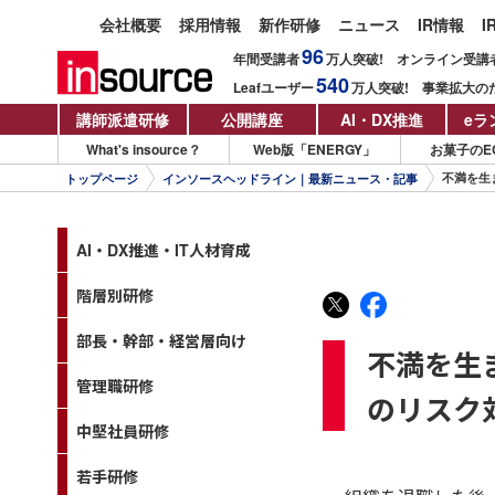
会社概要
採用情報
新作研修
ニュース
IR情報
I
96
年間受講者
万人
突破!
オンライン受講
540
Leafユーザー
万人
突破!
事業拡大の
講師派遣研修
公開講座
AI・DX推進
eラ
What's insource？
Web版「ENERGY」
お菓子のE
不満を生
トップページ
インソースヘッドライン｜最新ニュース・記事
AI・DX推進・IT人材育成
階層別研修
部長・幹部・経営層向け
不満を生
管理職研修
のリスク
中堅社員研修
若手研修