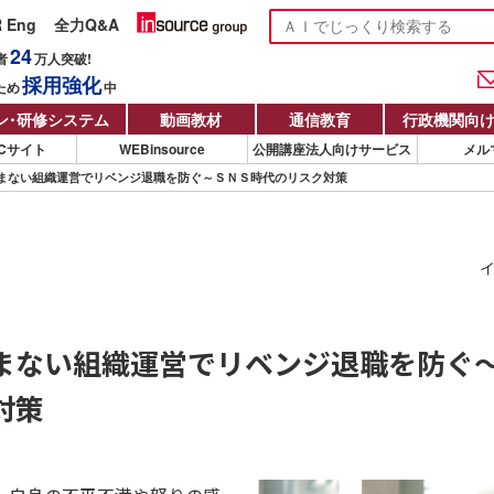
R Eng
全力Q&A
24
者
万人
突破!
採用強化
ため
中
ン
・
研修システム
動画教材
通信教育
行政機関向
Cサイト
WEBinsource
公開講座法人向けサービス
メル
まない組織運営でリベンジ退職を防ぐ～ＳＮＳ時代のリスク対策
イ
まない組織運営でリベンジ退職を防ぐ
対策