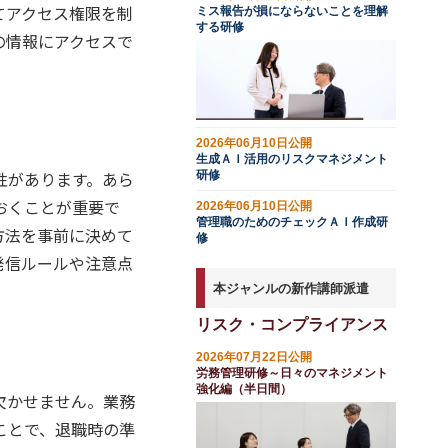
てアクセス権限を制
ミス報告が損にならないことを理解
する研修
の情報にアクセスで
2026年06月10日公開
生成ＡＩ活用のリスクマネジメント
性があります。あら
研修
おくことが重要で
2026年06月10日公開
管理職のためのチェックＡＩ作成研
方法を事前に決めて
修
発信ルールや注意点
本ジャンルの新作講師派遣
リスク・コンプライアンス
2026年07月22日公開
労務管理研修～日々のマネジメント
強化編（半日間）
欠かせません。業務
ことで、退職時の準