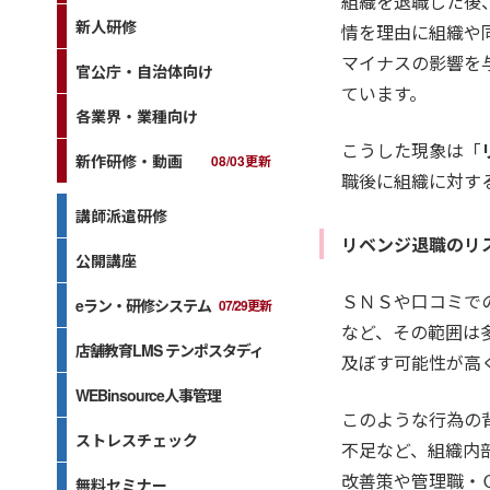
組織を退職した後
新人研修
情を理由に組織や
マイナスの影響を
官公庁・自治体向け
ています。
各業界・業種向け
こうした現象は「
新作研修・動画
08/03更新
職後に組織に対す
講師派遣研修
リベンジ退職のリ
公開講座
ＳＮＳや口コミで
eラン・研修システム
07/29更新
など、その範囲は
店舗教育LMS テンポスタディ
及ぼす可能性が高
WEBinsource人事管理
このような行為の
ストレスチェック
不足など、組織内
改善策や管理職・
無料セミナー