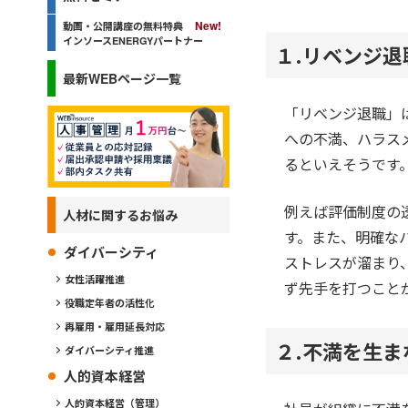
動画・公開講座の無料特典
インソースENERGYパートナー
１.リベンジ
最新WEBページ一覧
「リベンジ退職」
への不満、ハラス
るといえそうです
例えば評価制度の
人材に関するお悩み
す。また、明確な
ダイバーシティ
ストレスが溜まり
女性活躍推進
ず先手を打つこと
役職定年者の活性化
再雇用・雇用延長対応
２.不満を生
ダイバーシティ推進
人的資本経営
人的資本経営（管理）