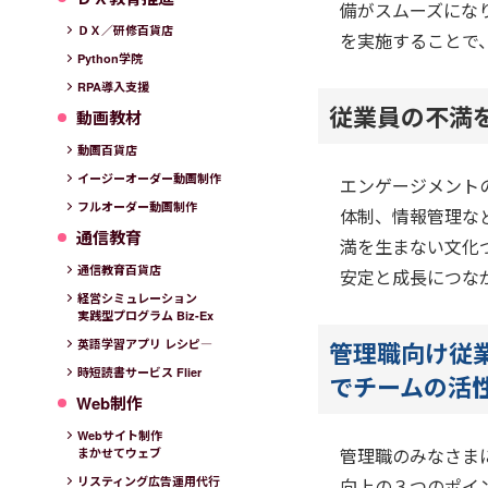
備がスムーズにな
ＤＸ／研修百貨店
を実施することで
Python学院
RPA導入支援
従業員の不満
動画教材
動画百貨店
イージーオーダー動画制作
エンゲージメント
フルオーダー動画制作
体制、情報管理な
通信教育
満を生まない文化
通信教育百貨店
安定と成長につな
経営シミュレーション
実践型プログラム Biz-Ex
管理職向け従
英語学習アプリ レシピ―
時短読書サービス Flier
でチームの活
Web制作
Webサイト制作
管理職のみなさま
まかせてウェブ
リスティング広告運用代行
向上の３つのポイ