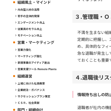
組織風土・マインド
内向型人材の活用
３.管理職・
若手の主体的発揮
エンゲージメント向上
従業員のモラル向上
不満を生まない組
モチベーション向上
定期的に把握し、
営業・マーケティング
め、具体的なフィ
営業力強化
急な退職が発生し
マーケティング強化
ておくことも重要
新規事業のアイディア創出
営業支援ツール Remote Plants
４.退職後リ
組織運営
上場に向けた社員教育
企業統治・ガバナンス
情報持ち出しの防
サクセッションプラン策定
ＣＳＲ、社会貢献
退職者が社内の機
部門・組織向け