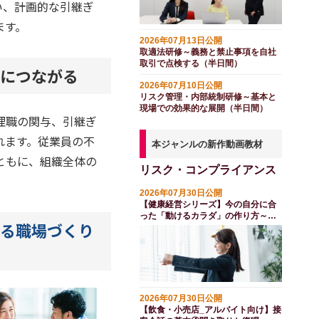
い、計画的な引継ぎ
ます。
2026年07月13日公開
取適法研修～義務と禁止事項を自社
取引で点検する（半日間）
につながる
2026年07月10日公開
リスク管理・内部統制研修～基本と
現場での効果的な展開（半日間）
理職の関与、引継ぎ
れます。従業員の不
本ジャンルの新作動画教材
ともに、組織全体の
リスク・コンプライアンス
2026年07月30日公開
【健康経営シリーズ】今の自分に合
った「動けるカラダ」の作り方～フ
る職場づくり
レイル対策
2026年07月30日公開
【飲食・小売店_アルバイト向け】接