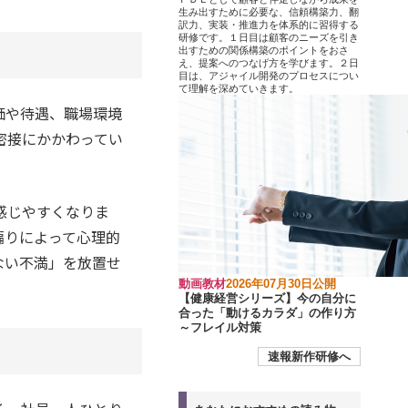
生み出すために必要な、信頼構築力、翻
訳力、実装・推進力を体系的に習得する
研修です。１日目は顧客のニーズを引き
出すための関係構築のポイントをおさ
え、提案へのつなげ方を学びます。２日
目は、アジャイル開発のプロセスについ
て理解を深めていきます。
価や待遇、職場環境
密接にかかわってい
感じやすくなりま
偏りによって心理的
ない不満」を放置せ
動画教材
2026年07月30日公開
【健康経営シリーズ】今の自分に
合った「動けるカラダ」の作り方
～フレイル対策
速報新作研修へ