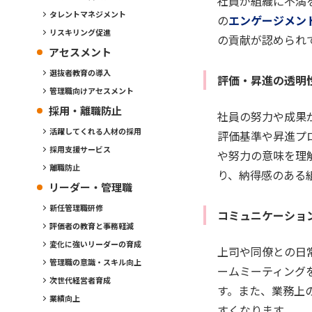
社員が組織に不満
タレントマネジメント
の
エンゲージメン
リスキリング促進
の貢献が認められ
アセスメント
選抜者教育の導入
評価・昇進の透明
管理職向けアセスメント
採用・離職防止
社員の努力や成果
活躍してくれる人材の採用
評価基準や昇進プ
採用支援サービス
や努力の意味を理
離職防止
り、納得感のある
リーダー・管理職
新任管理職研修
コミュニケーショ
評価者の教育と事務軽減
変化に強いリーダーの育成
上司や同僚との日
管理職の意識・スキル向上
ームミーティング
次世代経営者育成
す。また、業務上
業績向上
すくなります。