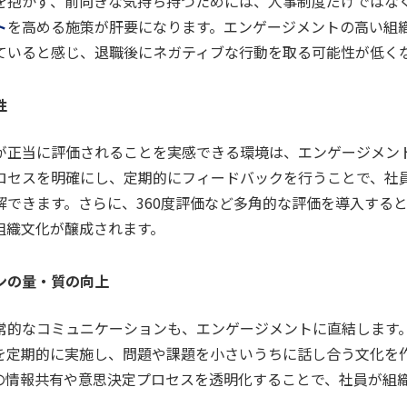
を抱かず、前向きな気持ち持つためには、人事制度だけではな
ト
を高める施策が肝要になります。エンゲージメントの高い組
ていると感じ、退職後にネガティブな行動を取る可能性が低く
性
が正当に評価されることを実感できる環境は、エンゲージメン
ロセスを明確にし、定期的にフィードバックを行うことで、社
解できます。さらに、360度評価など多角的な評価を導入する
組織文化が醸成されます。
ンの量・質の向上
常的なコミュニケーションも、エンゲージメントに直結します
を定期的に実施し、問題や課題を小さいうちに話し合う文化を
の情報共有や意思決定プロセスを透明化することで、社員が組