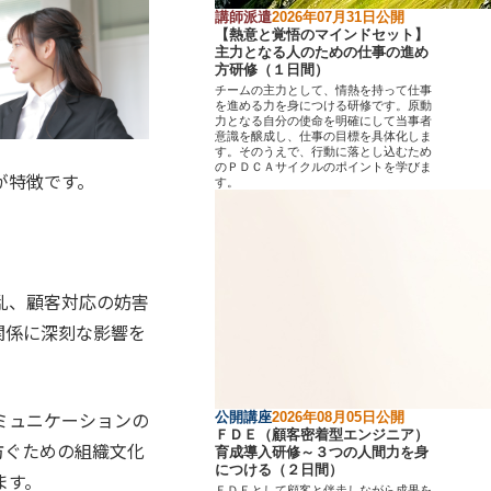
講師派遣
2026年07月31日公開
【熱意と覚悟のマインドセット】
主力となる人のための仕事の進め
方研修（１日間）
チームの主力として、情熱を持って仕事
を進める力を身につける研修です。原動
力となる自分の使命を明確にして当事者
意識を醸成し、仕事の目標を具体化しま
す。そのうえで、行動に落とし込むため
のＰＤＣＡサイクルのポイントを学びま
が特徴です。
す。
乱、顧客対応の妨害
関係に深刻な影響を
。
ミュニケーションの
公開講座
2026年08月05日公開
ＦＤＥ（顧客密着型エンジニア）
防ぐための組織文化
育成導入研修～３つの人間力を身
につける（２日間）
ます。
ＦＤＥとして顧客と伴走しながら成果を