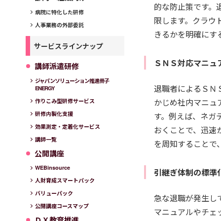
的な防止策です。
病院に特化した研修
限します。クラウ
人事業務の外部委託
きるかを明確にす
サービスラインナップ
ＳＮＳ対応マニュ
講師派遣研修
ジャパンソリューション推進冊子
退職者によるＳＮ
ENERGY
かじめ社内マニュ
作りこみ型研修サービス
研修内製化支援
す。例えば、ネガ
効果測定・定着化サービス
おくことで、迅速
講師一覧
を周知することで
公開講座
WEBinsource
引継ぎ体制の標準
人財育成スマートパック
バリューパック
急な退職が発生し
公開講座コースマップ
マニュアルやチェ
ＤＸ教育推進