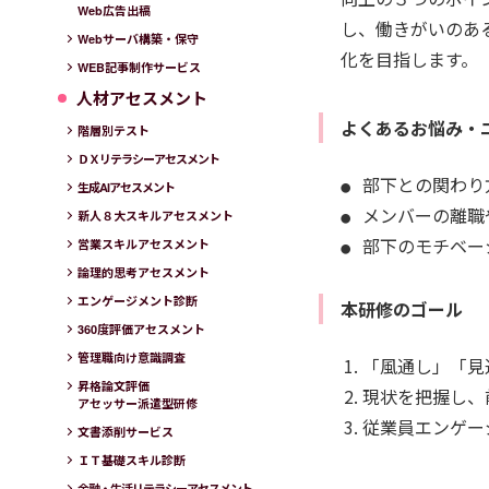
Web広告出稿
し、働きがいのあ
Webサーバ構築・保守
化を目指します。
WEB記事制作サービス
人材アセスメント
よくあるお悩み・
階層別テスト
ＤＸリテラシーアセスメント
部下との関わり
生成AIアセスメント
メンバーの離職
新人８大スキルアセスメント
部下のモチベー
営業スキルアセスメント
論理的思考アセスメント
エンゲージメント診断
本研修のゴール
360度評価アセスメント
管理職向け意識調査
「風通し」「見
昇格論文評価
現状を把握し、
アセッサー派遣型研修
従業員エンゲー
文書添削サービス
ＩＴ基礎スキル診断
金融・生活リテラシーアセスメント