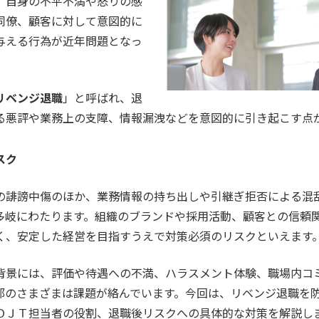
、自身の不平不満や怒りの感
同僚、顧客に対して意図的に
与える行為が近年問題となっ
リベンジ退職
」と呼ばれ、退
る悪評や業務上の支障、情報漏洩などを意図的に引き起こす点
スク
の誹謗中傷のほか、業務情報の持ち出しや引継ぎ拒否による混
多岐にわたります。組織のブランドや採用活動、顧客との信頼
く、安定した経営を目指すうえで対策必須のリスクといえます
背景には、評価や待遇への不満、ハラスメント体験、職場内コ
部のさまざまは課題が絡んでいます。今回は、リベンジ退職を
ＯＪＴ担当者の役割、退職後リスクへの具体的な対策を解説し