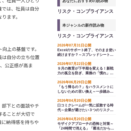
く、社員一人ひとり
あなたにおすすめの読み物
織では、社員は自分
リスク・コンプライアンス
なります。
本ジャンルの新作読み物
リスク・コンプライアンス
2026年07月31日公開
ト向上の基盤です。
Excelのサポート終了、そのまま使い
続けますか？～スプレッドシートと
員は自分の立ち位置
いう選択肢
と、公正感が高ま
2026年07月22日公開
９月の教育が下半期を変える！新戦
力の孤立を防ぎ、業務の「慣れ」か
ら生じるエラーを防ぐ方法とは
2026年06月29日公開
「もう帰るの？」をハラスメントに
しないための言い換え～一歩踏み込
むコミュニケーション例文集
2026年04月20日公開
。部下との面談やチ
口コミクレームが一気に拡散する時
代～企業が避けたい３つのリスクと
作ることが大切で
ＳＮＳ時代の対応策
2026年04月20日公開
織に納得感を持ちや
モザイクアプローチの恐怖と対策～
「24時間で消える」「匿名だから」