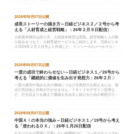
日配信分です。
2026年08月07日
公開
成長ストーリーの描き方～日経ビジネス２／２号から考
える「人材育成と経営戦略」：26年２月９日配信）
人的資本開示は語り方、人的資本経営は実践。経営戦略と人の取
り組みをつなぐ、人材育成サービスをご紹介します。日経ビジネ
ス2026年２月２日号より作成した、インソースのメールマガジン
26年２月９日配信分です。
2026年08月07日
公開
一度の成功で終わらせない～日経ビジネス１／26号から
考える「継続的に価値を生み出す発想力：26年２月２日
配信
一度の成功や強みを次の価値につなげる発想力を鍛えるには、視
点の言語化と共有が欠かせません。ＴＲＩＺやデザイン思考な
ど、行き詰まりを越えて価値を生み出し続けるための発想力強化
サービスをご紹介します。日経ビジネス2026年１月26日号より
作成した、インソースのメールマガジン26年２月２日配信分で
す。
2026年08月07日
公開
中国ＡＩの本当の強み～日経ビジネス１／19号から考え
る「使われるＤＸ」：26年１月26日配信
ＤＸツールが現場に定着しない組織向けに、コンサルティングか