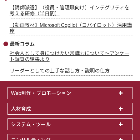
【講師派遣】（役員・管理職向け）インテグリティを
考える研修（半日間）
【動画教材】Microsoft Copilot（コパイロット）活用講
座
最新コラム
社会人として身につけたい常識力について～アンケー
ト調査の結果より
リーダーとしての上手な話し方・説明の仕方
Web制作・プロモーション
人材育成
システム・ツール
コンサルティング