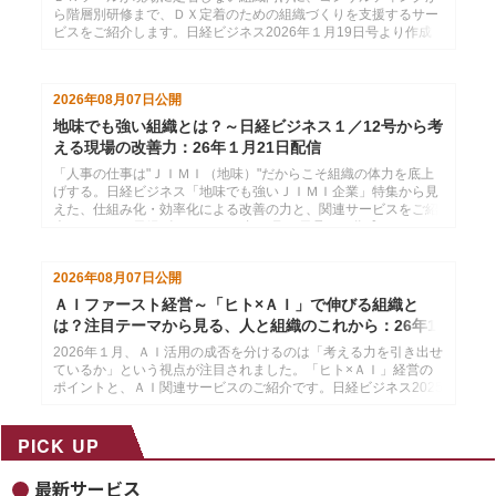
ら階層別研修まで、ＤＸ定着のための組織づくりを支援するサー
ビスをご紹介します。日経ビジネス2026年１月19日号より作成
した、インソースのメールマガジン26年１月26日配信分です。
2026年08月07日
公開
地味でも強い組織とは？～日経ビジネス１／12号から考
える現場の改善力：26年１月21日配信
「人事の仕事は"ＪＩＭＩ（地味）"だからこそ組織の体力を底上
げする。日経ビジネス「地味でも強いＪＩＭＩ企業」特集から見
えた、仕組み化・効率化による改善の力と、関連サービスをご紹
介します。」日経ビジネス2026年１月12日号より作成した、イ
ンソースのメールマガジン26年１月21配信分です。
2026年08月07日
公開
ＡＩファースト経営～「ヒト×ＡＩ」で伸びる組織と
は？注目テーマから見る、人と組織のこれから：26年1
月14日配信
2026年１月、ＡＩ活用の成否を分けるのは「考える力を引き出せ
ているか」という視点が注目されました。「ヒト×ＡＩ」経営の
ポイントと、ＡＩ関連サービスのご紹介です。日経ビジネス2025
年12月29日・2026年１月５日号より作成した、インソースのメ
ールマガジン26年１月14配信分です。
PICK UP
最新サービス