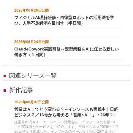
2026年06月26日
公開
フィジカルAI理解研修～自律型ロボットの活用法を学
び、人手不足解消を目指す（半日間）
2026年06月24日
公開
ClaudeCowork実践研修～定型業務をAIに任せる新しい
働き方（１日間）
関連シリーズ一覧
■
新作記事
■
2026年08月07日
公開
営業はＡＩでどう変わる？～インソースも実践中｜日経
ビジネス２／16号から考える「営業×ＡＩ」：26年２月
24日配信
提案書作成やＡＩエージェント活用など、インソースの営業×Ａ
Ｉの実践例とサービスをご紹介します。日経ビジネス2026年２月
16日号より作成した、インソースのメールマガジン26年２月24