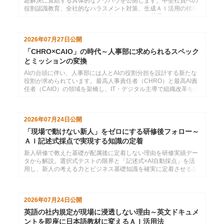
題解決に直結する具体的なノウハウを公開します。中堅社員への
役割認識教育、全社的なハラスメント対策、生成ＡＩ活用の標準
化など、勝ち組企業が密かに注力するテーマを厳選しました。自
社の研修計画にすぐ活かせるヒントをお届けします。
2026年07月27日
公開
「CHRO×CAIO」の時代～人事部に求められるスペック
とミッションの変換
AIの台頭に伴い、人事部には人とAIの役割分担を設計する新たな
役割が求められています。最高人事責任者（CHRO）と最高AI責
任者（CAIO）の領域を架橋し、IT・デジタル主導で組織改革を牽
引する次世代人事リーダーの重要性を解説します。
2026年07月24日
公開
「現場で動けない新人」をゼロにする研修後フォロー～
ＡＩ記述式採点で実現する知識の定着
新人研修で教えた基礎が配属後に定着しない理由を研修実績デー
タから解説。選択式テストの限界と「記述式×AI自動採点」を活
用し、新人の考える力とビジネス基礎知識を確実に定着させる新
しいアプローチを紹介します。
2026年07月24日
公開
英語の社内規定が現場に浸透しない理由～英文ドキュメ
ントを即座に日本語教材に変えるＡＩ活用法