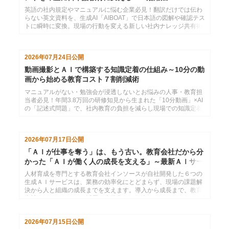
英語の社内規定やマニュアルに悩む企業必見！翻訳だけでは伝わ
らない英文資料を、生成AI「AIBOAT」で日本語の図解や確認テス
トに瞬時に変換。現場の行動を変える新しい社内ナレッジ共有術
を解説します。
2026年07月24日
公開
動画撮影とＡＩで構築する知識定着の仕組み～10分の動
画から始める教育コスト７割削減術
マニュアルがない・勉強会が浸透しないとお悩みの人事・教育担
当者必見！年間3.8万回の研修知見から生まれた「10分動画」×AI
の「記述式問題」で、社内教育の負担を減らし現場での知識定着
を自動化する方法を解説。
2026年07月17日
公開
「ＡＩが仕事を奪う」は、もう古い。教育会社だから分
かった「ＡＩが働く人の成長を支える」～最新ＡＩサー
ビス６選
人材育成を専門とする教育会社インソースが自社開発した６つの
生成ＡＩサービスは、業務の効率化にとどまらず、現場の課題解
決から人と組織の成長までを支えます。導入から成長まで、教育
会社だからいえるＡＩ活用の全体像をご紹介します。
2026年07月15日
公開