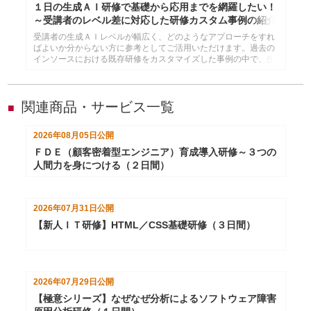
１日の生成ＡＩ研修で基礎から応用までを網羅したい！
～受講者のレベル差に対応した研修カスタム事例の紹介
受講者の生成ＡＩレベルが幅広く、どのようなアプローチをすれ
ばよいか分からない方に参考としてご活用いただけます。過去の
インソースにおける既存研修をカスタマイズした事例の中で、生
成ＡＩの基礎から応用までを１日で網羅できるようにしたものを
紹介します。
関連商品・サービス一覧
■
2026年08月05日
公開
ＦＤＥ（顧客密着型エンジニア）育成導入研修～３つの
人間力を身につける（２日間）
2026年07月31日
公開
【新人ＩＴ研修】HTML／CSS基礎研修（３日間）
2026年07月29日
公開
【極意シリーズ】なぜなぜ分析によるソフトウェア障害