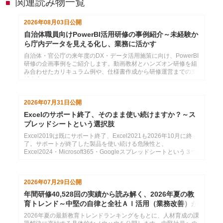
関連読み物一覧
■
2026年08月03日
公開
自治体職員向けPowerBI活用研修の事例紹介～未経験か
ら庁内データを見える化し、業務に活かす
自治体・官公庁の来年度のDX・データ活用施策に向け、PowerBI
研修の企画事例をご紹介します。動画教材とハンズオン研修を組
み合わせたカリキュラム例や、仕様書作成から研修運営までの支
援内容をまとめています。
2026年07月31日
公開
Excelのサポート終了、そのまま使い続けますか？～ス
プレッドシートという選択肢
Excel2019は既にサポート終了、Excel2021も2026年10月に終
了。サポートが終了した製品を使い続ける危険性と、
Excel2024・Microsoft365・Googleスプレッドシートという３つ
の選択肢の紹介
2026年07月29日
公開
年間研修40,528回の実績から読み解く、2026年夏の教
育トレンド～中堅の自律と全社ＡＩ活用（業務改善）が
分かれ道
2026年夏の最新教育トレンドランキングをもとに、人材育成の課