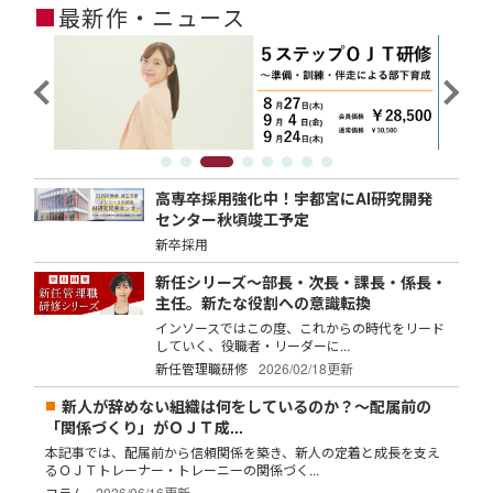
■
最新作・ニュース
高専卒採用強化中！宇都宮にAI研究開発
センター秋頃竣工予定
新卒採用
新任シリーズ～部長・次長・課長・係長・
主任。新たな役割への意識転換
インソースではこの度、これからの時代をリード
していく、役職者・リーダーに...
新任管理職研修
2026/02/18更新
新人が辞めない組織は何をしているのか？～配属前の
「関係づくり」がＯＪＴ成...
本記事では、配属前から信頼関係を築き、新人の定着と成長を支え
るＯＪＴトレーナー・トレーニーの関係づく...
コラム
2026/06/16更新