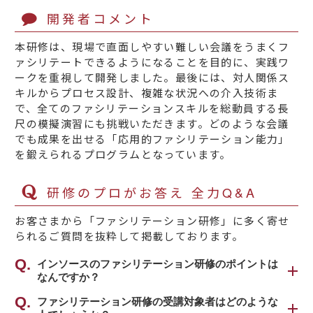
開発者コメント
本研修は、現場で直面しやすい難しい会議をうまくフ
ァシリテートできるようになることを目的に、実践ワ
ークを重視して開発しました。最後には、対人関係ス
キルからプロセス設計、複雑な状況への介入技術ま
で、全てのファシリテーションスキルを総動員する長
尺の模擬演習にも挑戦いただきます。どのような会議
でも成果を出せる「応用的ファシリテーション能力」
を鍛えられるプログラムとなっています。
研修のプロがお答え 全力Q&A
お客さまから「ファシリテーション研修」に多く寄せ
られるご質問を抜粋して掲載しております。
インソースのファシリテーション研修のポイントは
なんですか？
最大のポイントは、研修の最後に行う模擬会議
ファシリテーション研修の受講対象者はどのような