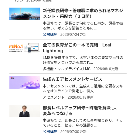
新任課長研修～管理職に求められるマネジ
メント・采配力（２日間）
本研修では、課長とは何をする仕事か、課長の振
る舞い、考え方を講義とともに...
公開講座
2026/07/24更新
全ての教育がこの一本で完結 Leaf
Lightning
LMSを提供する中で、お客さまのご要望や当社の
研修実施ノウハウから生まれ...
多機能・マルチデバイスLMS
2026/08/ 6更新
生成ＡＩアセスメントサービス
本アセスメントでは、生成ＡＩ活用に必要なスキ
ルをオンラインで測定し、個人...
アセスメント
2026/06/18更新
部長レベルアップ研修～課題を解決し、
変革へつなげる
本研修では、部長としての仕事を振り返り、困っ
ていること、悩み、今の課題を...
公開講座
2026/07/30更新