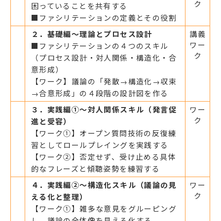
ク
困っていることを共有する
■ファシリテーションの定義とその役割
２．基礎編～理論とプロセス設計
講義
ワー
■ファシリテーションの４つのスキル
ク
（プロセス設計・対人関係・構造化・合
意形成）
【ワーク】議論の「発散→構造化→収束
→合意形成」の４段階の設計図を作る
３．実践編①～対人関係スキル（発言促
ワー
ク
進と受容）
【ワーク①】オープン質問技術の反復練
習としてロールプレイングを実践する
【ワーク②】否定せず、受け止める具体
的なフレーズと傾聴姿勢を練習する
４．実践編②～構造化スキル（議論の見
ワー
ク
える化と整理）
【ワーク①】雑多な意見をグルーピング
し、議論の全体像を見える化する