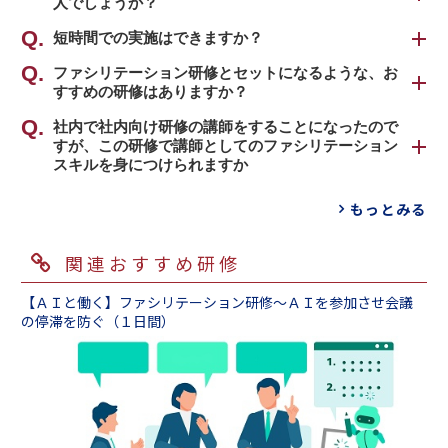
人でしょうか？
のロールプレイングです。
ファシリテーター役と会議参加メンバー役に分
実際に会議のファシリテートをする機会の多
短時間での実施はできますか？
かれ、実際に会議をしていただきます。
い、管理職やリーダー層の受講者が多いです。
実践の場と近い状況を体感できるよう、参加メ
可能ではございますが、あまりおすすめはいた
ファシリテーション研修とセットになるような、お
ただし、ファシリテーションスキルは会議の場
すすめの研修はありますか？
ンバー役には役割カードに書かれたキャラクタ
しません。
のみならず、通常業務の中での意見の発散・集
ーで会議に参加していただきます。キャラクタ
ファシリテーション研修の場合、講義ももちろ
約時にも大変役に立ちますので、どの階層や職
ファシリテーション研修とあわせてご提案可能
社内で社内向け研修の講師をすることになったので
ーには、「積極的に発言する人」や「否定的な
ん重要な要素ですが、疑似会議をの実践で学ん
すが、この研修で講師としてのファシリテーション
種の方が受けていただいても活用いただける内
な研修には、以下のようにさまざまな種類がご
ことをいう人」等、さまざま用意しており、か
だことを「アウトプット」することが、最大の
スキルを身につけられますか
容となっております。
ざいます。是非、あわせてご検討ください。
なり白熱します。座学で学んだ内容をすぐに実
ポイントになります。できるだけ一人１回はフ
もちろんファシリテーション研修で学んだ内容
践できるので、スキルの定着力に定評がありま
ァシリテーター役をしてもらうためには、１日
もっとみる
出された意見を、ひと目で分かりやすいように
は研修講師業務にお役立ていただけますす。
す。疑似会議には、身近なテーマを複数用意し
間以上の時間をかけることをおすすめします。
まとめる「図解思考研修」
講師としてのスキルは「講師養成研修」がおす
ておりますし、貴社のご要望に合わせてカスタ
もし短時間研修をご希望の場合、動画コンテン
関連おすすめ研修
すめです。公開講座なら１名様からも受講可能
マイズすることも可能でございます。
ツによる教育との併用をおすすめします。
アイデアを発散させるための会議を実施するた
です。
1,000種類以上のラインナップからご要望に合っ
【ＡＩと働く】ファシリテーション研修～ＡＩを参加させ会議
めの「創造力強化研修」
た動画コンテンツをご提案いたしますので、お
の停滞を防ぐ（１日間）
研修講師養成研修 基本編（１日間）
気軽にお問い合わせください。
効果的・効率的な会議を行うための「会議改善
動画百貨店
研修 会議を効率化する編」
【公開講座】研修講師養成研修
根回しによって円滑な合意形成を推進する「人
を動かすコミュニケーション研修～キーパーソ