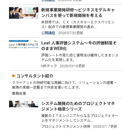
新規事業開発研修～ビジネスモデルキャ
ンバスを使って新規開発を考える
本研修では、ＣＸ（カスタマーエクスペリエン
ス）起点での新規事業開発の進め...
公開講座
2026/07/30更新
Leaf 人事評価システム～今の評価制度そ
のままWEB化
評価シートの見た目と運用法は維持したままシス
テム化を実現します。
HRテック
2026/03/19更新
コンサルタント紹介
クライアントの持続可能な発展に向けて、ソリューションの提案・
施策の実施～定着まで伴走支援いたします。
業務支援
システム開発のためのプロジェクトマネ
ジメント極意シリーズ
複数のＩＴエンジニアからなるプロジェクトチー
ムをマネジメントしてシステム...
プロジェクトマネジメント研修
2026/07/ 7更新