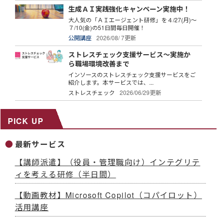
生成ＡＩ実践強化キャンペーン実施中！
大人気の「ＡＩエージェント研修」を４/27(月)～
７/10(金)の51日間毎日開催！
公開講座
2026/08/ 7更新
ストレスチェック支援サービス～実施か
ら職場環境改善まで
インソースのストレスチェック支援サービスをご
紹介します。本サービスでは、...
ストレスチェック
2026/06/29更新
PICK UP
最新サービス
【講師派遣】（役員・管理職向け）インテグリテ
ィを考える研修（半日間）
【動画教材】Microsoft Copilot（コパイロット）
活用講座