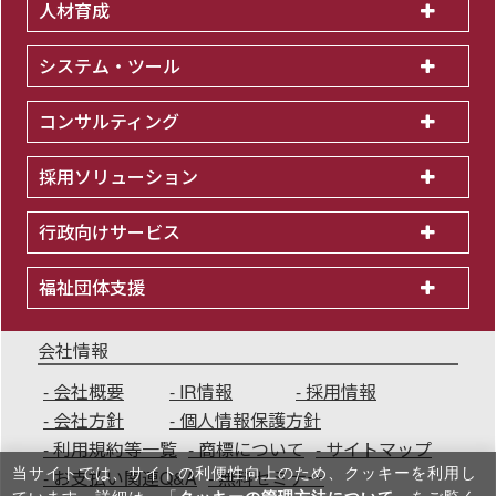
人材育成
システム・ツール
コンサルティング
採用ソリューション
行政向けサービス
福祉団体支援
会社情報
会社概要
IR情報
採用情報
会社方針
個人情報保護方針
利用規約等一覧
商標について
サイトマップ
当サイトでは、サイトの利便性向上のため、クッキーを利⽤し
お支払い関連Q&A
無料セミナー