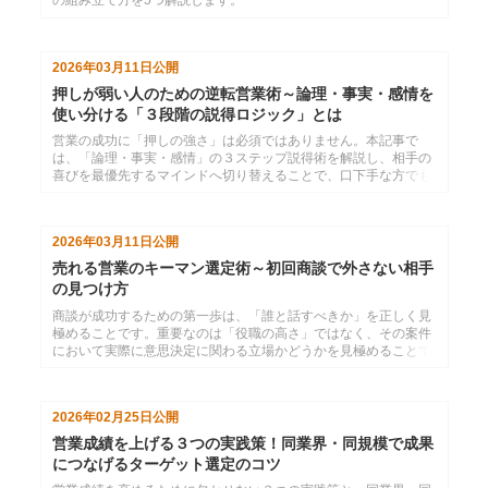
の組み立て方を5つ解説します。
2026年03月11日
公開
押しが弱い人のための逆転営業術～論理・事実・感情を
使い分ける「３段階の説得ロジック」とは
営業の成功に「押しの強さ」は必須ではありません。本記事で
は、「論理・事実・感情」の３ステップ説得術を解説し、相手の
喜びを最優先するマインドへ切り替えることで、口下手な方でも
自然に受注を引き出せます。
2026年03月11日
公開
売れる営業のキーマン選定術～初回商談で外さない相手
の見つけ方
商談が成功するための第一歩は、「誰と話すべきか」を正しく見
極めることです。重要なのは「役職の高さ」ではなく、その案件
において実際に意思決定に関わる立場かどうかを見極めることで
す。
2026年02月25日
公開
営業成績を上げる３つの実践策！同業界・同規模で成果
につなげるターゲット選定のコツ