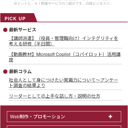
ポイントと、ＡＩ関連サービスのご紹介です。日経ビジネス2025
年12月29日・2026年１月５日号より作成した、インソースのメ
ールマガジン26年１月14配信分です。
PICK UP
最新サービス
【講師派遣】（役員・管理職向け）インテグリティを
考える研修（半日間）
【動画教材】Microsoft Copilot（コパイロット）活用講
座
最新コラム
社会人として身につけたい常識力について～アンケー
ト調査の結果より
リーダーとしての上手な話し方・説明の仕方
Web制作・プロモーション