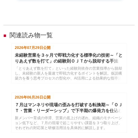
関連読み物一覧
■
2026年07月29日
公開
未経験営業を３ヶ月で即戦力化する標準化の技術～「と
りあえず数を打て」の経験則ＯＪＴから脱却する手法
「とりあえず数を打て」といった経験則依存の営業指導から脱却
し、未経験の新人を最速で即戦力化するポイントを解説。仮説構
築力を養う思考プロセスの型化や、AI活用による効果的な指導法
を紹介します。
2026年06月26日
公開
７月はマンネリや現場の歪みを打破する転換期～「ＯＪ
Ｔ・営業・リーダーシップ」で下半期の爆発力を仕込む
新メンバー育成の停滞、営業の底上げの遅れ、組織のモチベーシ
ョン低下など、７月の現場で起こりやすい課題を３つ取り上げ、
それぞれの対応策と研修活用法を具体的に解説します。