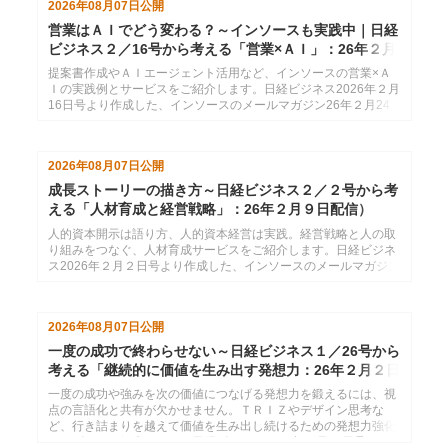
2026年08月07日
公開
営業はＡＩでどう変わる？～インソースも実践中｜日経
ビジネス２／16号から考える「営業×ＡＩ」：26年２月
24日配信
提案書作成やＡＩエージェント活用など、インソースの営業×Ａ
Ｉの実践例とサービスをご紹介します。日経ビジネス2026年２月
16日号より作成した、インソースのメールマガジン26年２月24
日配信分です。
2026年08月07日
公開
成長ストーリーの描き方～日経ビジネス２／２号から考
える「人材育成と経営戦略」：26年２月９日配信）
人的資本開示は語り方、人的資本経営は実践。経営戦略と人の取
り組みをつなぐ、人材育成サービスをご紹介します。日経ビジネ
ス2026年２月２日号より作成した、インソースのメールマガジン
26年２月９日配信分です。
2026年08月07日
公開
一度の成功で終わらせない～日経ビジネス１／26号から
考える「継続的に価値を生み出す発想力：26年２月２日
配信
一度の成功や強みを次の価値につなげる発想力を鍛えるには、視
点の言語化と共有が欠かせません。ＴＲＩＺやデザイン思考な
ど、行き詰まりを越えて価値を生み出し続けるための発想力強化
サービスをご紹介します。日経ビジネス2026年１月26日号より