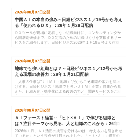
作成した、インソースのメールマガジン26年２月２日配信分で
す。
2026年08月07日
公開
中国ＡＩの本当の強み～日経ビジネス１／19号から考え
る「使われるＤＸ」：26年１月26日配信
ＤＸツールが現場に定着しない組織向けに、コンサルティングか
ら階層別研修まで、ＤＸ定着のための組織づくりを支援するサー
ビスをご紹介します。日経ビジネス2026年１月19日号より作成
した、インソースのメールマガジン26年１月26日配信分です。
2026年08月07日
公開
地味でも強い組織とは？～日経ビジネス１／12号から考
える現場の改善力：26年１月21日配信
「人事の仕事は"ＪＩＭＩ（地味）"だからこそ組織の体力を底上
げする。日経ビジネス「地味でも強いＪＩＭＩ企業」特集から見
えた、仕組み化・効率化による改善の力と、関連サービスをご紹
介します。」日経ビジネス2026年１月12日号より作成した、イ
ンソースのメールマガジン26年１月21配信分です。
2026年08月07日
公開
ＡＩファースト経営～「ヒト×ＡＩ」で伸びる組織と
は？注目テーマから見る、人と組織のこれから：26年1
月14日配信
2026年１月、ＡＩ活用の成否を分けるのは「考える力を引き出せ
ているか」という視点が注目されました。「ヒト×ＡＩ」経営の