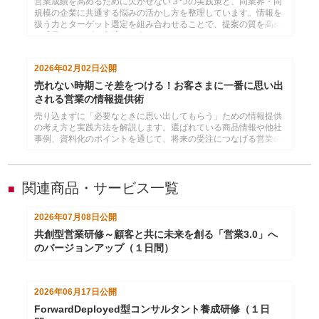
営業成績を高めるために欠かせない３つの実践策と、同業界・同
規模の企業に共通する悩みの活かし方を整理しています。情報を
扱う力とターゲット選定を組み合わせることで、提案の質を高め
て成果につなげる方法を紹介します。
2026年02月02日
公開
売れない時期こそ差をつける！お客さまに一番に思い出
される営業の情報提供術
売り込まずに「必要なときに思い出してもらう」ための情報提供
の考え方と実践方法を解説します。選ばれている商品情報や他社
事例、資料化のポイントを通じて、将来の受注につなげる営業の
工夫をご紹介します。
関連商品・サービス一覧
■
2026年07月08日
公開
共創型営業研修～顧客と共に未来を創る「営業3.0」へ
のバージョンアップ（１日間）
2026年06月17日
公開
ForwardDeployed型コンサルタント養成研修（１日