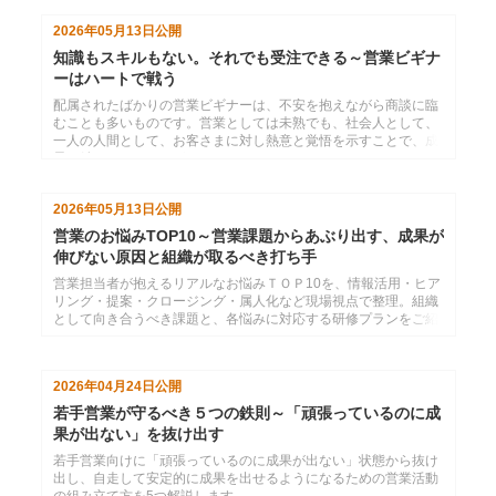
2026年05月13日
公開
知識もスキルもない。それでも受注できる～営業ビギナ
ーはハートで戦う
配属されたばかりの営業ビギナーは、不安を抱えながら商談に臨
むことも多いものです。営業としては未熟でも、社会人として、
一人の人間として、お客さまに対し熱意と覚悟を示すことで、成
果に結びつけることができます。
2026年05月13日
公開
営業のお悩みTOP10～営業課題からあぶり出す、成果が
伸びない原因と組織が取るべき打ち手
営業担当者が抱えるリアルなお悩みＴＯＰ10を、情報活用・ヒア
リング・提案・クロージング・属人化など現場視点で整理。組織
として向き合うべき課題と、各悩みに対応する研修プランをご紹
介します。
2026年04月24日
公開
若手営業が守るべき５つの鉄則～「頑張っているのに成
果が出ない」を抜け出す
若手営業向けに「頑張っているのに成果が出ない」状態から抜け
出し、自走して安定的に成果を出せるようになるための営業活動