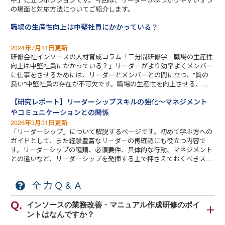
の場面と対応方法についてご紹介します。
職場の生産性向上は中堅社員にかかっている？
2024年7月11日更新
研修会社インソースの人材育成コラム「三分間研修学－職場の生産性
向上は中堅社員にかかっている？」リーダーがより効率よくメンバー
に仕事をさせるためには、リーダーとメンバーとの間に立つ、"質の
良い"中堅社員の存在が不可欠です。職場の生産性を向上させる、中
堅社員の3つの条件とは？中堅社員の働きの違いによって、チーム活
【研究レポート】リーダーシップスキルの強化～マネジメント
動の生産性にも随分と差が生まれます。
やコミュニケーションとの関係
2026年3月31日更新
「リーダーシップ」について解説するページです。初めて学ぶ方への
ガイドとして、また経験豊富なリーダーの再確認にも役立つ内容で
す。リーダーシップの種類、必須要件、具体的な行動、マネジメント
との違いなど、リーダーシップを発揮する上で押さえておくべきスキ
ル強化のポイントを分かりやすく説明します。
全力Ｑ&Ａ
インソースの業務改善・マニュアル作成研修のポイ
ントはなんですか？