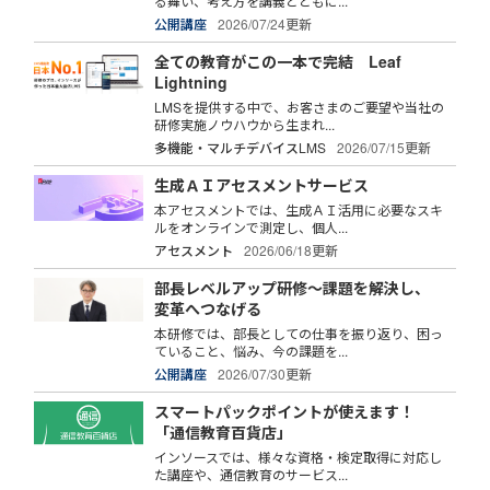
る舞い、考え方を講義とともに...
公開講座
2026/07/24更新
全ての教育がこの一本で完結 Leaf
Lightning
LMSを提供する中で、お客さまのご要望や当社の
研修実施ノウハウから生まれ...
多機能・マルチデバイスLMS
2026/07/15更新
生成ＡＩアセスメントサービス
本アセスメントでは、生成ＡＩ活用に必要なスキ
ルをオンラインで測定し、個人...
アセスメント
2026/06/18更新
部長レベルアップ研修～課題を解決し、
変革へつなげる
本研修では、部長としての仕事を振り返り、困っ
ていること、悩み、今の課題を...
公開講座
2026/07/30更新
スマートパックポイントが使えます！
「通信教育百貨店」
インソースでは、様々な資格・検定取得に対応し
た講座や、通信教育のサービス...