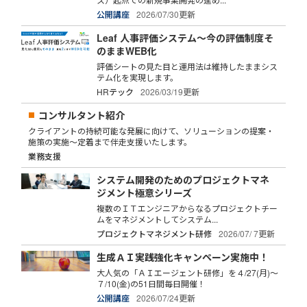
公開講座
2026/07/30更新
Leaf 人事評価システム～今の評価制度そ
のままWEB化
評価シートの見た目と運用法は維持したままシス
テム化を実現します。
HRテック
2026/03/19更新
コンサルタント紹介
クライアントの持続可能な発展に向けて、ソリューションの提案・
施策の実施～定着まで伴走支援いたします。
業務支援
システム開発のためのプロジェクトマネ
ジメント極意シリーズ
複数のＩＴエンジニアからなるプロジェクトチー
ムをマネジメントしてシステム...
プロジェクトマネジメント研修
2026/07/ 7更新
生成ＡＩ実践強化キャンペーン実施中！
大人気の「ＡＩエージェント研修」を４/27(月)～
７/10(金)の51日間毎日開催！
公開講座
2026/07/24更新