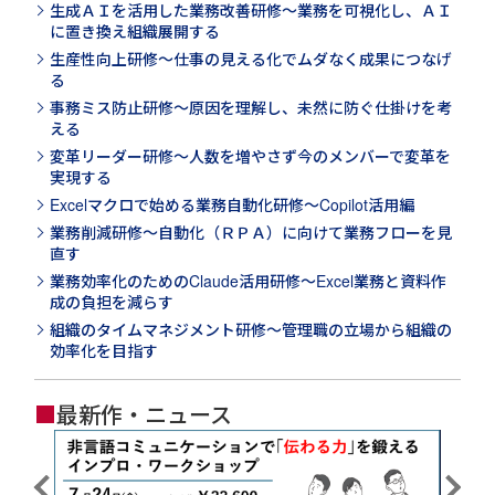
生成ＡＩを活用した業務改善研修～業務を可視化し、ＡＩ
に置き換え組織展開する
生産性向上研修～仕事の見える化でムダなく成果につなげ
る
事務ミス防止研修～原因を理解し、未然に防ぐ仕掛けを考
える
変革リーダー研修～人数を増やさず今のメンバーで変革を
実現する
Excelマクロで始める業務自動化研修～Copilot活用編
業務削減研修～自動化（ＲＰＡ）に向けて業務フローを見
直す
業務効率化のためのClaude活用研修～Excel業務と資料作
成の負担を減らす
組織のタイムマネジメント研修～管理職の立場から組織の
効率化を目指す
■
最新作・ニュース