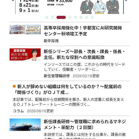
高専卒採用強化中！宇都宮にAI研究開発
センター秋頃竣工予定
新卒採用
新任シリーズ～部長・次長・課長・係長・
主任。新たな役割への意識転換
インソースではこの度、これからの時代をリード
していく、役職者・リーダーに...
新任管理職研修
2026/02/18更新
新人が辞めない組織は何をしているのか？～配属前の
「関係づくり」がＯＪＴ成...
本記事では、配属前から信頼関係を築き、新人の定着と成長を支え
るＯＪＴトレーナー・トレーニーの関係づく...
コラム
2026/06/16更新
新任課長研修～管理職に求められるマネジ
メント・采配力（２日間）
本研修では、課長とは何をする仕事か、課長の振