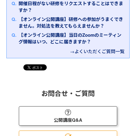
本研修では、人材が流動化・多様化する中で、業務
す。ご自身の組織における改善テーマを選び、ステ
※インソース公開講座はオンラインでも開催しており
開催日程がない研修をリクエストすることはできま
め、実効性のある活動推進の手順やノウハウ、活動
効率化を図るための業務改善について考えていただ
ップに沿って現状分析、真因追及、目標設定、対策
ます。
すか？
に投じる人的リソースの捻出の仕方などを学んでい
とはいえ「なかなか選べない」とお悩みのお客さま
きます。ただポイントを抑えるだけではなく、「ス
立案を行います。最後には、そのまま職場で活用可
インソースオンライン公開講座
ただきます。ワークでは、ある企業の業務改善にお
は、ぜひお気軽にお問合せください。弊社担当者が
【オンライン公開講座】研修への参加がうまくでき
キルに頼らない仕組みづくり」など成功・失敗事例
能な「業務改善企画書」を完成させていただきま
ける奮闘記を読んで、何が改善を阻んでいて、何がき
詳細をヒアリングさせていただいたうえで、お客さ
ません。対処法を教えてもらえませんか？
を通して考えていくので、より実践的な内容となって
す。
っかけとなって成功につながったのかをグループ討
まにおすすめの研修を選定させていただきます。
います。また、最後に自社の業務改善テーマを考え
【オンライン公開講座】当日のZoomのミーティン
議していただきます。
ることで、働き方改革につなげていただきます。
グ情報はいつ、どこに届きますか？
→よくいただくご質問一覧
お問合せ・ご質問
公開講座Q&A