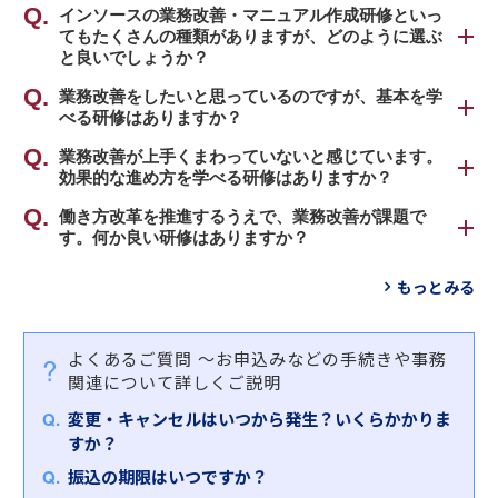
インソース公開講座の業務改善・マニュアル作成研
インソースの業務改善・マニュアル作成研修といっ
てもたくさんの種類がありますが、どのように選ぶ
修のポイントは、大きく2点ございます。①「少しの
と良いでしょうか？
工夫」から始められるアプローチを重視しているこ
と、②業務について深く考えるようになることで
インソース公開講座の業務改善・マニュアル作成研
業務改善をしたいと思っているのですが、基本を学
す。
べる研修はありますか？
修は、大きく分けて２種類のものがあります。
職場における業務改善の基本的な流れを身につける
業務改善が上手くまわっていないと感じています。
業務改善のアプローチは、「本質的な問題に対して
①職場の課題を解決する業務改善手法を学ぶ研修
効果的な進め方を学べる研修はありますか？
「
業務改善研修
」をおすすめします。
困難を覚悟で抜本的な改善する方法」と、「できる
働きやすい職場環境づくりを推進するための、業務
ものから着手したうえで本質的な問題に切り込む」
部門単位で推進する業務改善の効果的な進め方を習
働き方改革を推進するうえで、業務改善が課題で
ミスの防止策や改善手法、具体的な実行計画の立て
【対象者】
という方法に二分されます。インソースでは、後者
す。何か良い研修はありますか？
得する「
プロジェクト推進研修～関係者を巻き込み
方まで身につけます。
・問題点が多すぎてどこから着手すべきかわからな
のアプローチを重視しています。まず、身近な仕事
業務改善を実現に導く
」をおすすめします。
事例を通して組織の生産性向上策を学ぶ「
業務改善
い方
の中で小さな成功体験を積み、業務改善を日々の業
もっとみる
②現場に伝わるマニュアルの作成スキルを習得する
研修～変化に対応し、働き方改革を実現する
」をお
・解決策に決め手がなく、関係者との合意形成が難
務と認識していただきます。
【対象者】
研修
すすめします。
しい方
また、マニュアル作成では、作成のために業務を整
・部署内の業務改善活動を任されているリーダー・
マニュアル対象業務やフローを洗い出したうえで、
・いつのまにか計画が曖昧になり終わってしまう方
よくあるご質問
～お申込みなどの手続きや事務
理し、見える化・標準化することで、仕事の中の
管理職の方
現場に合った様式を考えるなど、属人化を防ぐ業務
【対象者】
関連について詳しくご説明
「ムリ」「ムダ」「ムラ」や自分なりの工夫に気づ
・過去に業務改善活動が停滞した経験のある方
標準化スキルを習得します。
・業務改善を推進する立場にある方
【研修内容・特徴】
くことができます。そのうえで「働き方改革」や
・部門横断的な改善プロジェクトに携わる方
変更・キャンセルはいつから発生？いくらかかりま
・管理職あるいは現場リーダークラスの方
本研修では、業務改善の流れを９つのステップに分
「ＲＰＡ化（自動化）」につなげる方法をお伝えい
お客さまのご受講の目的に合わせて、ラインナップ
すか？
け、それぞれのポイントを学ぶことで、確実に業務
たします。
【研修内容・特徴】
からお選びください。
【研修内容・特徴】
改善を実行し成功させるためのスキルを習得しま
振込の期限はいつですか？
業務改善活動が上手くいかない真の要因を突き止
業務改善・マニュアル作成研修ラインナップ