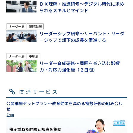
ＤＸ理解・推進研修～デジタル時代に求め
られるスキルとマインド
リーダー層
管理職層
リーダーシップ研修～サーバント・リーダ
ーシップで部下の成長を促進する
リーダー層
中堅層
リーダー育成研修～周囲を巻き込む影響
力・対応力強化編（２日間）
関連サービス
公開講座セットプラン～教育効果を高める複数研修の組み合わ
せ