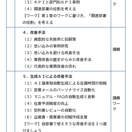
（３）ＫＰＩと部門別ＫＰＩ事例
ク
（４）関連部署の役割を考える
【ワーク】第１章のワークに基づき、「関連部署
の役割」を考える
４．改善手法
（１）典型的な失敗例と回避策
（２）思い込みの事例研究
講義
（３）思い込みを避ける改善手法
（４）業務改善の歴史からみた改善手法
（５）代表的な業務改善の流れ
５．生成ＡＩによる改善手法
（１）ＡＩ議事録自動生成による会議時間の短縮
（２）営業メールのパーソナライズ自動化
（３）マニュアル・FAQの自動生成と更新
講義
（４）在庫予測精度の向上
ワー
ク
（５）契約書レビューの自動化
（６）企画書・提案書の初稿作成支援
【ワーク】自部署で使えそうな改善手法を３つ選
びましょう