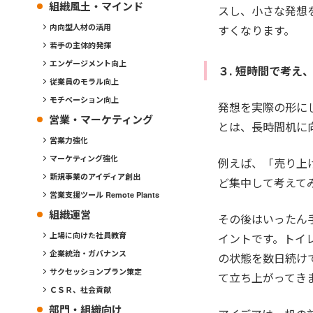
組織風土・マインド
スし、小さな発想
内向型人材の活用
すくなります。
若手の主体的発揮
エンゲージメント向上
３. 短時間で考え
従業員のモラル向上
モチベーション向上
発想を実際の形に
営業・マーケティング
とは、長時間机に
営業力強化
マーケティング強化
例えば、「売り上
新規事業のアイディア創出
ど集中して考えて
営業支援ツール Remote Plants
組織運営
その後はいったん
上場に向けた社員教育
イントです。トイ
企業統治・ガバナンス
の状態を数日続け
サクセッションプラン策定
て立ち上がってき
ＣＳＲ、社会貢献
部門・組織向け