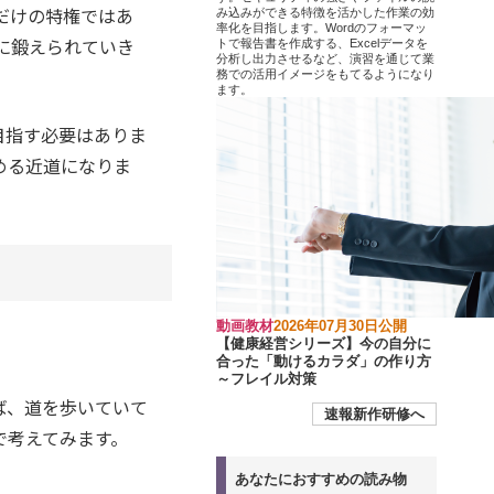
だけの特権ではあ
み込みができる特徴を活かした作業の効
率化を目指します。Wordのフォーマッ
に鍛えられていき
トで報告書を作成する、Excelデータを
分析し出力させるなど、演習を通じて業
務での活用イメージをもてるようになり
ます。
目指す必要はありま
める近道になりま
動画教材
2026年07月30日公開
【健康経営シリーズ】今の自分に
合った「動けるカラダ」の作り方
～フレイル対策
ば、道を歩いていて
速報新作研修へ
で考えてみます。
あなたにおすすめの読み物