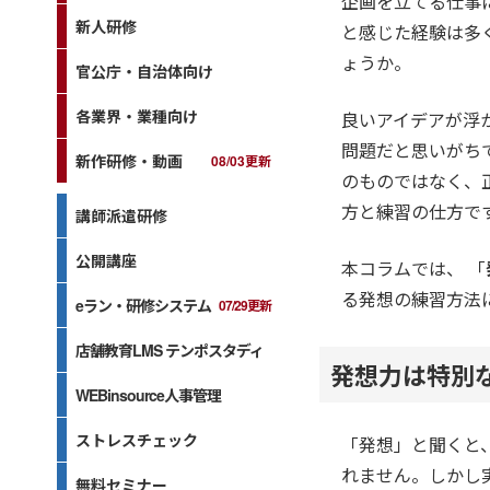
企画を立てる仕事
新人研修
と感じた経験は多
ょうか。
官公庁・自治体向け
各業界・業種向け
良いアイデアが浮
問題だと思いがち
新作研修・動画
08/03更新
のものではなく、
方と練習の仕方で
講師派遣研修
公開講座
本コラムでは、 「
る発想の練習方法
eラン・研修システム
07/29更新
店舗教育LMS テンポスタディ
発想力は特別
WEBinsource人事管理
ストレスチェック
「発想」と聞くと
れません。しかし
無料セミナー