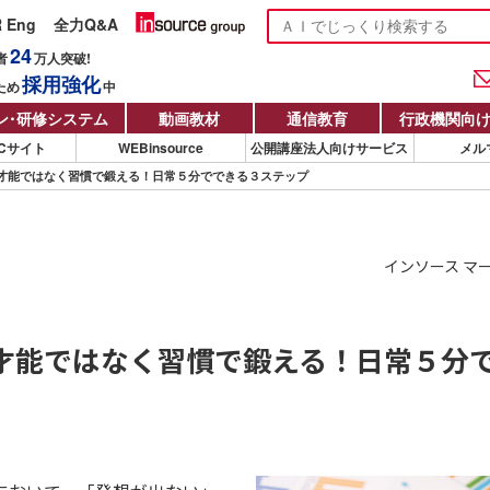
R Eng
全力Q&A
24
者
万人
突破!
採用強化
ため
中
ン
・
研修システム
動画教材
通信教育
行政機関向
Cサイト
WEBinsource
公開講座法人向けサービス
メル
才能ではなく習慣で鍛える！日常５分でできる３ステップ
インソース マ
才能ではなく習慣で鍛える！日常５分