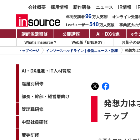
会社概要
採用情報
新作研修
ニュース
IR情報
I
96
年間受講者
万人
突破!
オンライン受講
540
Leafユーザー
万人
突破!
事業拡大の
講師派遣研修
公開講座
AI・DX推進
eラ
What's insource？
Web版「ENERGY」
お菓子のE
発想力は
トップページ
インソースヘッドライン｜最新ニュース・記事
AI・DX推進・IT人材育成
階層別研修
部長・幹部・経営層向け
発想力は
管理職研修
テップ
中堅社員研修
若手研修