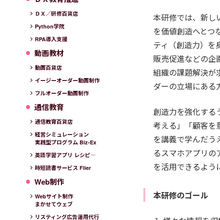
ＤＸ／研修百貨店
本研修では、新し
Python学院
を価値創造へとつ
RPA導入支援
ティ（創造力）を
動画教材
販売促進などの企
動画百貨店
組織の課題解決が
イージーオーダー動画制作
ダーの立場にある
フルオーダー動画制作
通信教育
創造力を強化する
通信教育百貨店
考える」「顧客を
経営シミュレーション
を講義で学んだう
実践型プログラム Biz-Ex
るスマホアプリの
英語学習アプリ レシピ―
を活用できるよう
時短読書サービス Flier
Web制作
本研修のゴール
Webサイト制作
まかせてウェブ
リスティング広告運用代行