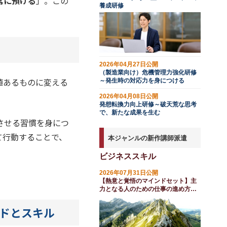
常に預ける
」。この
養成研修
2026年04月27日公開
（製造業向け）危機管理力強化研修
値あるものに変える
～発生時の対応力を身につける
2026年04月08日公開
発想転換力向上研修～破天荒な思考
で、新たな成果を生む
させる習慣を身につ
て行動することで、
本ジャンルの新作講師派遣
ビジネススキル
2026年07月31日公開
【熱意と覚悟のマインドセット】主
力となる人のための仕事の進め方研
修（１日間）
ドとスキル