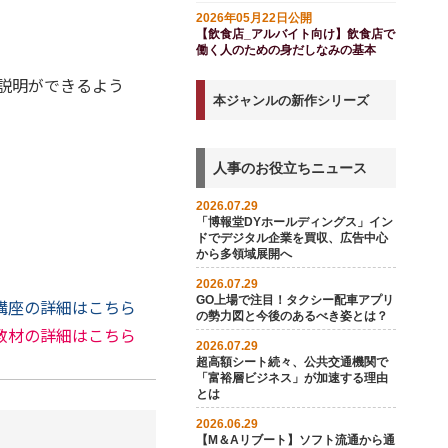
ド付き）
2026年05月22日公開
【飲食店_アルバイト向け】飲食店で
働く人のための身だしなみの基本
説明ができるよう
本ジャンルの新作シリーズ
人事のお役立ちニュース
2026.07.29
「博報堂DYホールディングス」イン
ドでデジタル企業を買収、広告中心
から多領域展開へ
2026.07.29
GO上場で注目！タクシー配車アプリ
講座の詳細はこちら
の勢力図と今後のあるべき姿とは？
教材の詳細はこちら
2026.07.29
超高額シート続々、公共交通機関で
「富裕層ビジネス」が加速する理由
とは
2026.06.29
【M＆Aリブート】ソフト流通から通