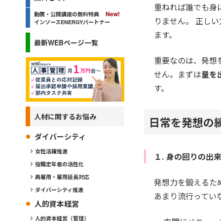
重ねれば誰でも身
動画・公開講座の無料特典
りません。 正し
インソースENERGYパートナー
ます。
最新WEBページ一覧
重要なのは、発想
せん。まずは
量を
す。
人材に関するお悩み
日常を発想の
ダイバーシティ
女性活躍推進
１. 身の回りの出
役職定年者の活性化
再雇用・雇用延長対応
発想力を鍛えるた
ダイバーシティ推進
あまり流行ってい
人的資本経営
人的資本経営（管理）