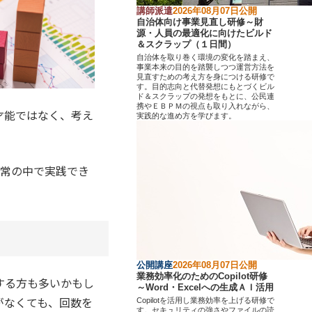
講師派遣
2026年08月07日公開
自治体向け事業見直し研修～財
源・人員の最適化に向けたビルド
＆スクラップ（１日間）
自治体を取り巻く環境の変化を踏まえ、
事業本来の目的を踏襲しつつ運営方法を
見直すための考え方を身につける研修で
す。目的志向と代替発想にもとづくビル
ド＆スクラップの発想をもとに、公民連
携やＥＢＰＭの視点も取り入れながら、
才能ではなく、考え
実践的な進め方を学びます。
日常の中で実践でき
公開講座
2026年08月07日公開
業務効率化のためのCopilot研修
する方も多いかもし
～Word・Excelへの生成ＡＩ活用
がなくても、回数を
Copilotを活用し業務効率を上げる研修で
す。セキュリティの強さやファイルの読