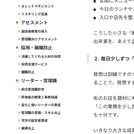
玄関にメニュー
タレントマネジメント
今日のランチや
リスキリング促進
入口や店先を整
アセスメント
選抜者教育の導入
こうした小さな「
管理職向けアセスメント
出来事を、あえて
採用・離職防止
活躍してくれる人材の採用
２. 毎日少しずつ
採用支援サービス
離職防止
発想は訓練ですの
リーダー・管理職
ることで、発想す
新任管理職研修
街のお店を題材に
評価者の教育と事務軽減
変化に強いリーダーの育成
「この業務を少し
管理職の意識・スキル向上
も十分です。
次世代経営者育成
業績向上
いきなり大きな成