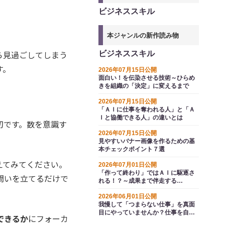
ビジネススキル
本ジャンルの新作読み物
ら見過ごしてしまう
ビジネススキル
す。
2026年07月15日公開
面白い！を伝染させる技術～ひらめ
きを組織の「決定」に変えるまで
2026年07月15日公開
「ＡＩに仕事を奪われる人」と「Ａ
Ｉと協働できる人」の違いとは
切です。数を意識す
2026年07月15日公開
見やすいバナー画像を作るための基
本チェックポイント７選
えてみてください。
2026年07月01日公開
「作って終わり」ではＡＩに駆逐さ
問いを立てるだけで
れる！？～成果まで伴走する
ForwardDeployed型という選択
2026年06月01日公開
我慢して「つまらない仕事」を真面
目にやっていませんか？仕事を自分
できるか
にフォーカ
らしく面白がって成果を出す３つの