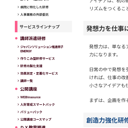
アイデアは、机の
病院に特化した研修
リズムをつくるこ
人事業務の外部委託
発想力を仕事
サービスラインナップ
講師派遣研修
発想力は、単なる
ジャパンソリューション推進冊子
ENERGY
力になります。
作りこみ型研修サービス
研修内製化支援
日常の中で発想を
効果測定・定着化サービス
ければ、仕事の改
講師一覧
小さなアイデアも
公開講座
WEBinsource
まずは、企画を作
人財育成スマートパック
バリューパック
創造力強化研
公開講座コースマップ
ＤＸ教育推進