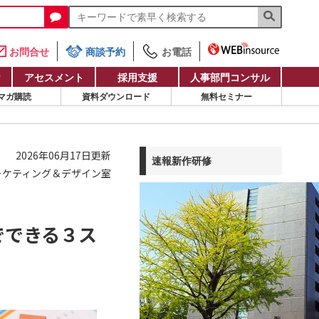
お問合せ
商談予約
お電話
け
アセスメント
採用支援
人事部門コンサル
マガ購読
資料ダウンロード
無料セミナー
2026年06月17日更新
速報新作研修
ーケティング＆デザイン室
でできる３ス