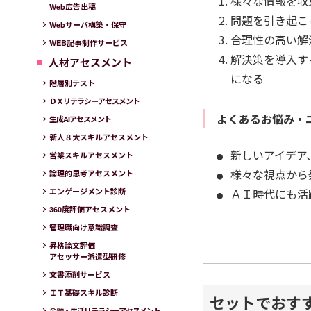
様々な情報を収
Web広告出稿
問題を引き起こ
Webサーバ構築・保守
合理性の高い解
WEB記事制作サービス
解決策を導入す
人材アセスメント
になる
階層別テスト
ＤＸリテラシーアセスメント
よくあるお悩み・
生成AIアセスメント
新人８大スキルアセスメント
新しいアイデア
営業スキルアセスメント
様々な視点から
論理的思考アセスメント
ＡＩ時代にも活
エンゲージメント診断
360度評価アセスメント
管理職向け意識調査
昇格論文評価
アセッサー派遣型研修
文書添削サービス
ＩＴ基礎スキル診断
セットでおす
金融・生活リテラシーアセスメント