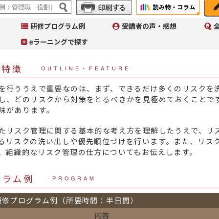
研修プログラム例
受講者の声・感想
eラーニングで探す
・特徴
OUTLINE・FEATURE
を行ううえで重要なのは、まず、できるだけ多くのリスクを
し、どのリスクから対策をとるべきかを見極めておくことで
味があります。
A
イ
たリスク管理に関する基本的な考え方を理解したうえで、リ
へ
るリスクの洗い出しや優先順位づけを行います。また、リス
コ
、組織的なリスク管理の仕方についてもお伝えします。
Ａ
～
入
グラム例
PROGRAM
研修プログラム例（所要時間：半日間）
内容