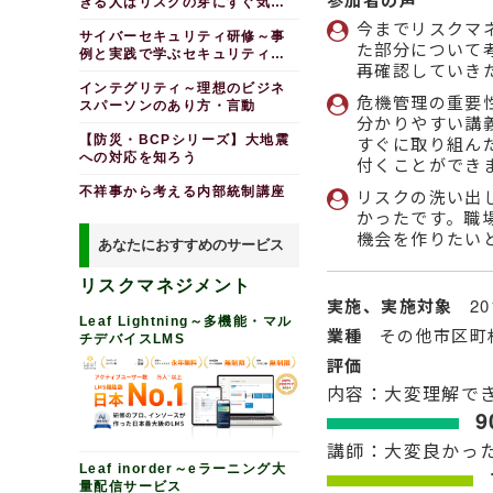
参加者の声
きる人はリスクの芽にすぐ気づ
く
今までリスクマ
サイバーセキュリティ研修～事
た部分について
例と実践で学ぶセキュリティの
再確認していき
習慣
インテグリティ～理想のビジネ
危機管理の重要
スパーソンのあり方・言動
分かりやすい講
【防災・BCPシリーズ】大地震
すぐに取り組ん
への対応を知ろう
付くことができ
不祥事から考える内部統制講座
リスクの洗い出
かったです。職
機会を作りたい
あなたにおすすめのサービス
リスクマネジメント
実施、実施対象
2
Leaf Lightning～多機能・マル
業種
その他市区町
チデバイスLMS
評価
内容：大変理解で
9
講師：大変良かっ
Leaf inorder～eラーニング大
量配信サービス