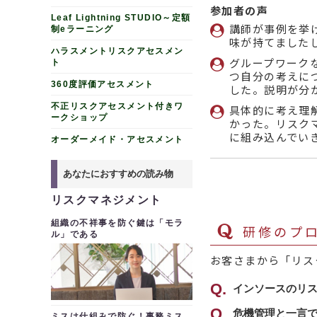
参加者の声
Leaf Lightning STUDIO～定額
講師が事例を挙
制eラーニング
味が持てました
ハラスメントリスクアセスメン
グループワーク
ト
つ自分の考えに
360度評価アセスメント
した。説明が分
不正リスクアセスメント付きワ
具体的に考え理
ークショップ
かった。リスク
に組み込んでい
オーダーメイド・アセスメント
あなたにおすすめの読み物
リスクマネジメント
組織の不祥事を防ぐ鍵は「モラ
研修のプロ
ル」である
お客さまから「リス
インソースのリ
インソースのリ
危機管理と一言
ミスは仕組みで防ぐ！事務ミス