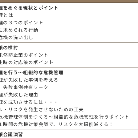
理をめぐる現状とポイント
理とは
理の３つのポイント
に求められる行動
危機の洗い出し
策の検討
未然防止策のポイント
生時の対応策のポイント
理を行う～組織的な危機管理
理が失敗した事例を考える
】失敗事例共有ワーク
理が失敗した理由
理を成功させるには・・・
ル・リスクを発生させないための工夫
危機管理体制をつくる～組織的な危機管理を行うポイント
１時間の危機対策会議で、リスクを大幅削減する！
策会議演習