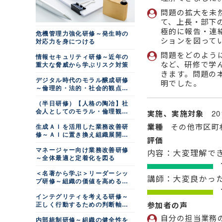
問題の拡大を未
て、上長・部下
極的に報告・連
危機管理力強化研修～発生時の
ションを図って
対応力を身につける
問題をどのよう
情報セキュリティ研修～近年の
など、研修で学
重大な脅威から学ぶリスク対策
きます。問題の
デジタル時代のモラル醸成研修
明でした。
～倫理的・法的・社会的観点で
考える
（半日研修）【人格の陶冶】社
会人としてのモラル・倫理観を
実施、実施対象
2
高める
業種
その他市区町
生成ＡＩを活用した業務改善研
修～ＡＩに置き換え組織展開す
評価
る
マネージャー向け業務改善研修
内容：大変理解で
～全体最適と定着化を図る
＜名著から学ぶ＞リーダーシッ
講師：大変良かっ
プ研修～組織の価値を高める真
実の瞬間
インテグリティを考える研修～
参加者の声
正しく行動するための判断軸を
つくる
自分の担当業務
内部統制研修～組織の健全性を