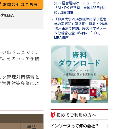
知 ～経営層向けコミュニティ
お問合せはこちら
「AI・DX 経営塾」を9月25日(金)
に3回目開催
全力Q&A
「神戸大学MBA教授陣に学ぶ経営
学の実践知」第３期生募集 ～26年
10月東京で開講、経営哲学やデー
タ分析含む全８科目の「プレ」
MBA講座
洗い出すことです。
す。そのうえで予防
ug.07
ンソースブログ「東へ西
スク管理対策演習と
」
ク管理対策会議によ
ラム「調べる時間を短縮する
Ｉエージェント活用事例４選
営業準備・移動判断・備品購
を効率化する」のご紹介
初めてご利用の方へ
インソースって何の会社？
手法