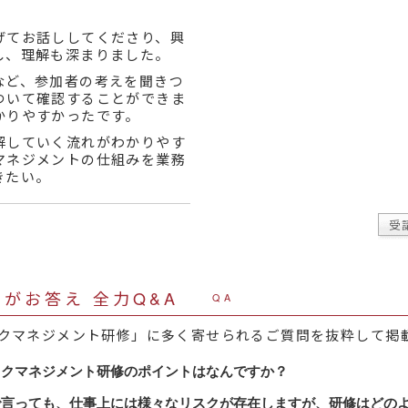
げてお話ししてくださり、興
し、理解も深まりました。
など、参加者の考えを聞きつ
ついて確認することができま
かりやすかったです。
解していく流れがわかりやす
マネジメントの仕組みを業務
きたい。
受
がお答え 全力Q&A
QA
クマネジメント研修」に多く寄せられるご質問を抜粋して掲
スクマネジメント研修のポイントはなんですか？
スクマネジメント関連研修の最大の特徴は、研修時間の半分
で言っても、仕事上には様々なリスクが存在しますが、研修はどの