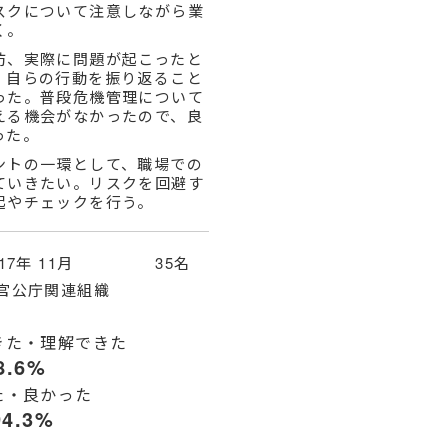
スクについて注意しながら業
く。
防、実際に問題が起こったと
、自らの行動を振り返ること
った。普段危機管理について
える機会がなかったので、良
った。
ントの一環として、職場での
ていきたい。リスクを回避す
起やチェックを行う。
017年 11月 35名
官公庁関連組織
きた・理解できた
8.6%
た・良かった
94.3%