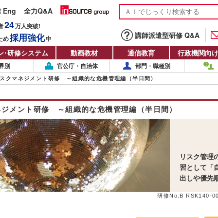
R Eng
全力Q&A
24
者
万人
突破!
講師派遣型研修 Q&A
採用強化
ため
中
ン
・
研修システム
動画教材
通信教育
行政機関向
界別
官公庁・自治体
部門・職種別
スクマネジメント研修 ～組織的な危機管理編（半日間）
ネジメント研修 ～組織的な危機管理編（半日間）
リスク管理
習として「
出しや優先
研修No.B RSK140-00