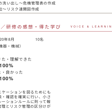
の洗い出し～危機管理表の作成
位～リスク連関図作成
声／研修の感想・得た学び
VOICE & LEARNI
020年8月 10名
機器・機械）
きた・理解できた
100%
た・良かった
100%
ニケーションを図るためにも
談・確認を確実に行い、小さ
レーションルールに則って報
管理とリスク管理の区分けが
。