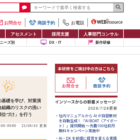
お問合せ
商談予約
お電話
け
アセスメント
採用支援
人事部門コンサル
ニーズ別
DX・IT
新作研修
本研修をご検討中の方はこちら
お問合せ
商談予約
の基礎を学び、対策演
インソースからの新着メッセージ
自組織のリスクの洗い
2026/7/28更新
順位づけ」を行う
社内マニュアルから AI が自習教材
を自動生成！「AI BOAT（アイボー
ト）」提供開始 ～先着100社初月
00-0580
21/06/10 更新
無料キャンペーン実施中
AI・DX を前提に経営を変える実践