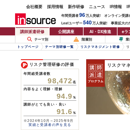
会社概要
採用情報
新作研修
ニュース
IR情報
I
96
年間受講者
万人
突破!
オンライン受講
540
Leafユーザー
万人
突破!
事業拡大の
講師派遣研修
公開講座
AI・DX推進
eラ
テーマ別
階層別
業
トップページ
テーマ別研修一覧
リスクマネジメント研修
リ
リスク管理研修の評価
リスクマ
年間総受講者数
98,472
名
内容をよく理解・理解
94.9
％
講師がとても良い・良い
91.6
％
※2024年10月～2025年9月
実績と受講者の声を見る