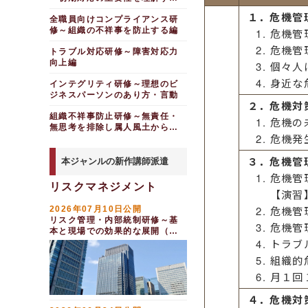
編
１．危機管
全職員向けコンプライアンス研
修～組織の不祥事を防止する編
危機管
危機管
トラブル対応研修～障害対応力
向上編
個々人
身近な
インテグリティ研修～理想のビ
ジネスパーソンのあり方・言動
２．危機対
組織不祥事防止研修～無責任・
危機の
無思考を排除し属人風土から脱
危機発
却する
３．危機管
本ジャンルの新作講師派遣
危機管
リスクマネジメント
【演習
危機管
2026年07月10日公開
リスク管理・内部統制研修～基
危機管
本と現場での効果的な展開（半
トラブ
日間）
組織的
月１回
４．危機対