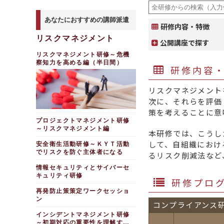
あなたにおすすめの講師派遣
研修内容・特徴
リスクマネジメント
公開講座で探す
リスクマネジメント研修～危機
察知力を高める編（半日間）
研修内容
リスクマネジメント
次に、それらを評価
策を考えることに意
プロジェクトマネジメント研修
～リスクマネジメント編
本研修では、こうし
して、自組織におけ
安全衛生活動研修～ＫＹＴ活動
でリスクを防ぐ主体者になる
るリスク削減法など
情報セキュリティとサイバーセ
キュリティ研修
研修プロ
再発防止策策定ワークセッショ
ン
コンプライアンス
インシデントマネジメント研修
～初期対応の重要性を理解する