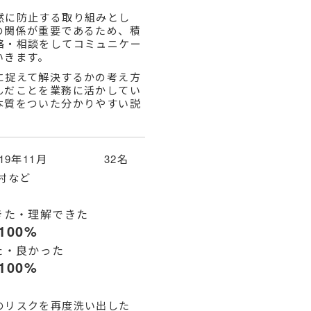
然に防止する取り組みとし
の関係が重要であるため、積
絡・相談をしてコミュニケー
いきます。
に捉えて解決するかの考え方
んだことを業務に活かしてい
本質をついた分かりやすい説
019年11月 32名
村など
きた・理解できた
100%
た・良かった
100%
のリスクを再度洗い出した