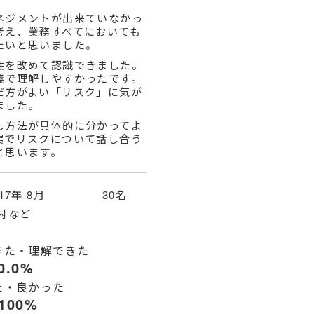
ネジメントが出来ていなかっ
考え、業務すべてにおいても
たいと思いました。
性を改めて認識できました。
義で理解しやすかったです。
だ方がよい「リスク」に気が
ました。
し方法が具体的に分かってよ
場でリスクについて話し合う
と思います。
017年 8月 30名
村など
きた・理解できた
0.0%
た・良かった
100%