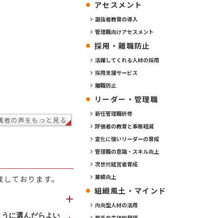
アセスメント
選抜者教育の導入
管理職向けアセスメント
採用・離職防止
活躍してくれる人材の採用
採用支援サービス
離職防止
リーダー・管理職
新任管理職研修
講者の声をもっと見る
評価者の教育と事務軽減
変化に強いリーダーの育成
管理職の意識・スキル向上
次世代経営者育成
業績向上
載しております。
組織風土・マインド
内向型人材の活用
を占める豊富な演
ように選んだらよい
若手の主体的発揮