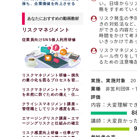
い。日頃からリ
保ち、企業価値を向上させる
務をすすめてい
リスク発生の予
あなたにおすすめの動画教材
きの対処法など
ができる内容だ
リスクマネジメント
時間をかけて考
従業員向けSNS個人利用研修
いきっかけであ
リスクマネジメ
ルール作りをし
るための注意喚
リスクマネジメント研修～損失
実施、実施対象
2
の最小化を図るプロセスを習得
する
業種
非営利団体・
リスクマネジメント～トラブル
を未然に防ぐための備え・仕組
評価
みづくり
内容：大変理解で
クライシスマネジメント講座～
管理職としてリスク感度を高め
8
る
エマージングリスク講座～エマ
講師：大変良かっ
ージングリスクと仕組みの確立
リスク感度向上研修～仕事がで