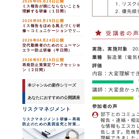
2026年06月24日公開
リスク
ミス報告が損にならないことを
優先順
理解する研修（１日間）
2026年06月19日公開
ミス報告をほめる風土づくり研
修～コミュニケーションでリス
受講者の
クを防止する（１日間）
2026年04月24日公開
交代勤務者のためのヒューマン
実施、実施対象
2
エラー防止研修（半日間）
業種
製造業（電気
2026年03月16日公開
評価
再発防止策策定ワークセッショ
ン（２日間）
内容：大変理解で
本ジャンルの新作シリーズ
講師：大変良かっ
あなたにおすすめの公開講座
参加者の声
リスクマネジメント
部下とのコミュ
報告・連絡・相
リスクマネジメント研修～再発
防止のための真因追究と対策の
な情報もエスカ
徹底
告します。危機
理解できました