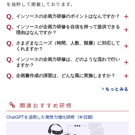
を抜粋して掲載しております。
インソースの企画力研修のポイントはなんですか？
アイデアを出し、企画書という形に具体化した
インソースが企画力研修を自信を持って提供できる
理由はなんですか？
うえ、関係者を説得する力を磨きあげていただ
くことを目指す研修です。具体的なポイントは
インソースの創業メンバーは都市銀行で組織の
さまざまなニーズ（時間、人数、階層）に対応して
以下の4つです。
くれますか？
壁、既存事業の壁と戦いながら多数の新規事業
や新商品を世に送り出してきた実績がありま
もちろん対応いたします。実施時間、参加人
インソースの企画力研修は、どのような流れで行い
①トータルにバランスよく企画が立てられる点
す。また、企画力研修を担当する講師陣も実際
ますか？
数、参加階層等、最大限ご要望に対応いたしま
着想を万人が納得する企画書にバランスよくま
に新規事業や新商品の開発、運営に携わったメ
す。事業変革を目的に管理職、事業部長クラス
とめあげていく方法が学べる点にあります。ど
全体の流れとしては、前半で発想の出し方や企
企画書作成の演習は、どんな風に実施しますか？
ンバーです。
を対象に３～１０日間かけて緻密に実施したこ
んなに良い企画でも、具体的な根拠がない着想
画書の書き方などを学び、後半で事前課題から
その知見を存分に活かして作った研修であり、
ともございます。また、アイデア出し中心で半
①最後の演習で実施する企画テーマを決まった
がベースだったり、費用や時間がかかりすぎる
もっとみる
選択されたテーマについて、グループ単位で企
リアリティに溢れる講義が弊社では可能です。
日のワークショップ（ミテモで実施）や、１０
ものではなく、実務に即して、自由テーマにし
ものは現実的な企画とはなりません。
画書を作成し発表していただきます。
フレームワークの中にきれいにまとめただけの
０名以上の参加者で新人から社長まで一緒に参
ています。そのため、人事担当者のみなさんと
具体的には、前半の講義では、企画のアイデア
企画では、現場で簡単に論破され、まず、実
関連おすすめ研修
加して企画を立てる大規模な研修を実施したこ
協議し、ある程度方向性をつけ、「弊社の〇〇
②なぜその企画を実現すべきか徹底的に考える
の出し方、多角的にものをみる見方、企画書の
行、実現されません。アイデアを企画にまと
ともございます。弊社の営業担当者にご相談く
分野の新規事業として」や「住民の生活が豊か
点
枠組みの順に進んでいきます。特に企画書の枠
め、紙に落とし、どうやって人を動かし、実現
ChatGPTを活用した発想力強化研修（半日間）
ださい。
になる企画として」などを事前課題として、受
企画書の中でも現状調査を重視します。具体的
組みについては、６つの場面について、それぞ
するかまで踏み込んで一緒に考えていける点が
講者のみなさんに先に考えてきてもらいます。
に根拠データを収集し、それを踏まえて内容を
れポイントを説明していきます。
インソースの強みです。
②演習開始の際に、講師が事前課題を踏まえ
考えていく点を重視しています。数値分析手法