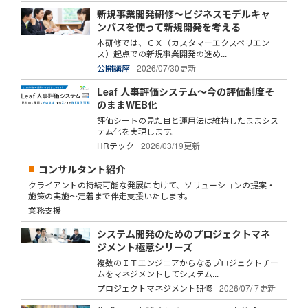
新規事業開発研修～ビジネスモデルキャ
ンバスを使って新規開発を考える
本研修では、ＣＸ（カスタマーエクスペリエン
ス）起点での新規事業開発の進め...
公開講座
2026/07/30更新
Leaf 人事評価システム～今の評価制度そ
のままWEB化
評価シートの見た目と運用法は維持したままシス
テム化を実現します。
HRテック
2026/03/19更新
コンサルタント紹介
クライアントの持続可能な発展に向けて、ソリューションの提案・
施策の実施～定着まで伴走支援いたします。
業務支援
システム開発のためのプロジェクトマネ
ジメント極意シリーズ
複数のＩＴエンジニアからなるプロジェクトチー
ムをマネジメントしてシステム...
プロジェクトマネジメント研修
2026/07/ 7更新