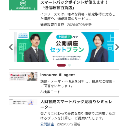
スマートパックポイントが使えます！
「通信教育百貨店」
インソースでは、様々な資格・検定取得に対応し
た講座や、通信教育のサービス...
通信教育百貨店
2026/07/28更新
insource AI agent
課題・テーマ・不明点を分析し、最適なご提案・
ご回答をいたします。
AI検索モード
人財育成スマートパック見積りシミュレ
ーター
皆さまに代わって最適な割引価格でご利用いただ
けるプランを計算し、ご提案いたします。
公開講座
2026/06/ 2更新