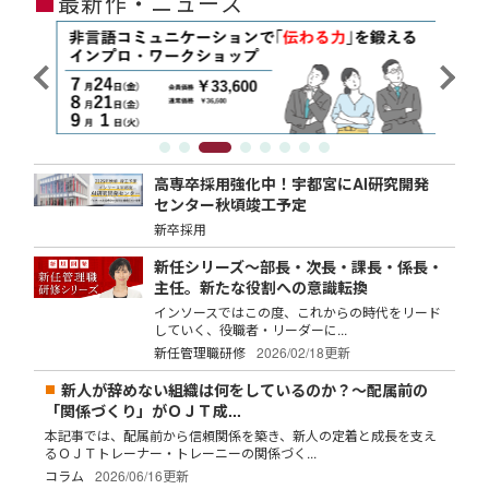
■
最新作・ニュース
高専卒採用強化中！宇都宮にAI研究開発
センター秋頃竣工予定
新卒採用
新任シリーズ～部長・次長・課長・係長・
主任。新たな役割への意識転換
インソースではこの度、これからの時代をリード
していく、役職者・リーダーに...
新任管理職研修
2026/02/18更新
新人が辞めない組織は何をしているのか？～配属前の
「関係づくり」がＯＪＴ成...
本記事では、配属前から信頼関係を築き、新人の定着と成長を支え
るＯＪＴトレーナー・トレーニーの関係づく...
コラム
2026/06/16更新