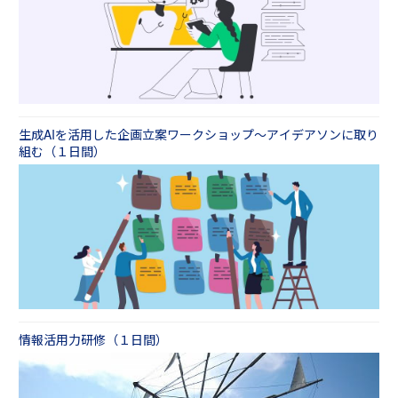
そしてアイデアを出し、現状調査の方法を学
て、同じような課題・アイデアを出した受講者
は具体的に解説します。
び、後半は総合演習になります。実際にグルー
で分け、複数のグループにします。
プ単位で企画書を作成し、発表します。
③グループ単位で役割分担して企画書を作成し
③実現可能性をよくよく考える点
ていきます。６つの枠組み（ねらい、実施事
その企画を実現するのにいくらかかり、どれだ
項、詳細内容、費用対効果、リスク、スケジュ
けの効果が見込めるのか？ということを推定
ール）について分担して考えていきます。講師
し、費用対効果を必ず計算していただきます。
は適宜アドバイスやヒントになる情報を提供
生成AIを活用した企画立案ワークショップ～アイデアソンに取り
し、企画書作成の支援を行います。
④リスクまで考える点
組む（１日間）
④最後に、グループ単位で作成した企画書を発
リスクのない企画はありません。リスクを深く
表していただき、最終的にできあがった企画書
考える事で企画が深まり、実現可能性が高まり
を、４つの切り口で評価させていただきます。
ます。
⑤組織的に企画する力を養う点
分業しながら企画を作る体験していただくこと
も重視します。 グループで作る企画書作成は、
組織としての解決方法を学ぶ機会になります。
情報活用力研修（１日間）