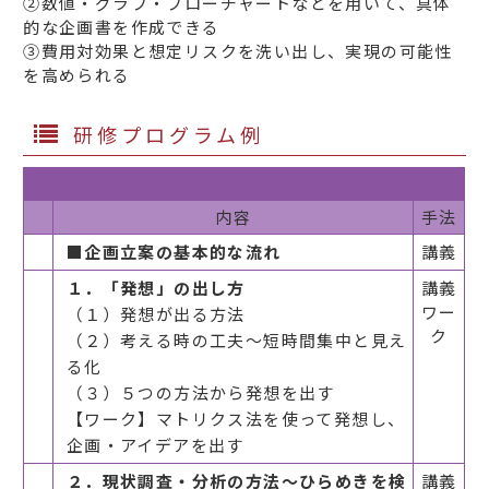
②数値・グラフ・フローチャートなどを用いて、具体
的な企画書を作成できる
③費用対効果と想定リスクを洗い出し、実現の可能性
を高められる
研修プログラム例
内容
手法
■企画立案の基本的な流れ
講義
１．「発想」の出し方
講義
ワー
（１）発想が出る方法
ク
（２）考える時の工夫～短時間集中と見え
る化
（３）５つの方法から発想を出す
【ワーク】マトリクス法を使って発想し、
企画・アイデアを出す
２．現状調査・分析の方法～ひらめきを検
講義