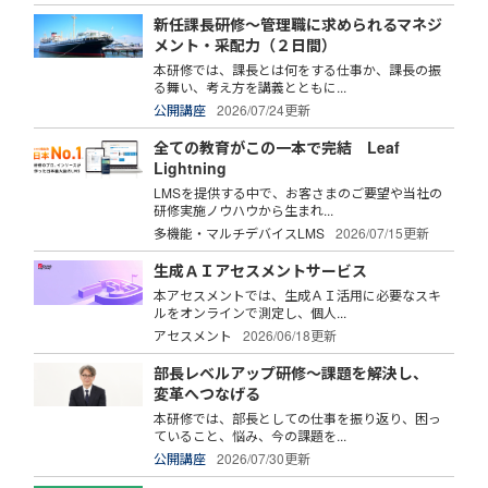
新任課長研修～管理職に求められるマネジ
メント・采配力（２日間）
本研修では、課長とは何をする仕事か、課長の振
る舞い、考え方を講義とともに...
公開講座
2026/07/24更新
全ての教育がこの一本で完結 Leaf
Lightning
LMSを提供する中で、お客さまのご要望や当社の
研修実施ノウハウから生まれ...
多機能・マルチデバイスLMS
2026/07/15更新
生成ＡＩアセスメントサービス
本アセスメントでは、生成ＡＩ活用に必要なスキ
ルをオンラインで測定し、個人...
アセスメント
2026/06/18更新
部長レベルアップ研修～課題を解決し、
変革へつなげる
本研修では、部長としての仕事を振り返り、困っ
ていること、悩み、今の課題を...
公開講座
2026/07/30更新