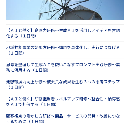
【ＡＩと働く】企画力研修～生成ＡＩを活用しアイデアを言語
化する（１日間）
地域共創事業の始め方研修～構想を具体化し、実行につなげる
（１日間）
思考を整理して生成ＡＩを使いこなすプロンプト実践研修～業
務に活用する（１日間）
発想転換力向上研修～破天荒な成果を生む３つの思考ステップ
（１日間）
【ＡＩと働く】研修担当者レベルアップ研修～整合性・納得感
をＡＩで担保する（１日間）
顧客視点の活かし方研修～商品・サービスの開発・改善につな
げるために（１日間）