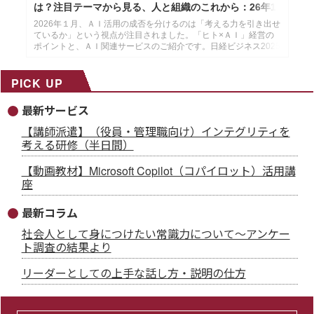
は？注目テーマから見る、人と組織のこれから：26年1
月14日配信
2026年１月、ＡＩ活用の成否を分けるのは「考える力を引き出せ
ているか」という視点が注目されました。「ヒト×ＡＩ」経営の
ポイントと、ＡＩ関連サービスのご紹介です。日経ビジネス2025
年12月29日・2026年１月５日号より作成した、インソースのメ
ールマガジン26年１月14配信分です。
PICK UP
最新サービス
【講師派遣】（役員・管理職向け）インテグリティを
考える研修（半日間）
【動画教材】Microsoft Copilot（コパイロット）活用講
座
最新コラム
社会人として身につけたい常識力について～アンケー
ト調査の結果より
リーダーとしての上手な話し方・説明の仕方