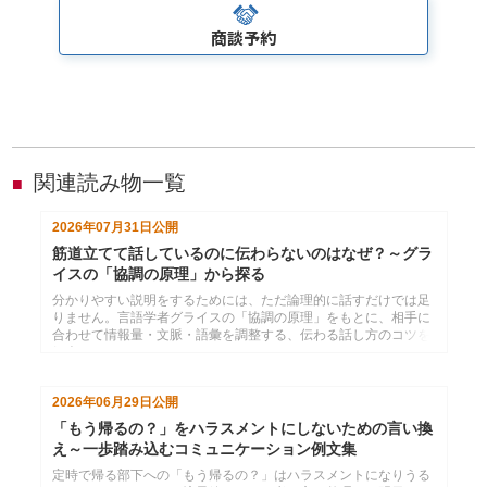
商談予約
関連読み物一覧
■
2026年07月31日
公開
筋道立てて話しているのに伝わらないのはなぜ？～グラ
イスの「協調の原理」から探る
分かりやすい説明をするためには、ただ論理的に話すだけでは足
りません。言語学者グライスの「協調の原理」をもとに、相手に
合わせて情報量・文脈・語彙を調整する、伝わる話し方のコツを
紹介します。
2026年06月29日
公開
「もう帰るの？」をハラスメントにしないための言い換
え～一歩踏み込むコミュニケーション例文集
定時で帰る部下への「もう帰るの？」はハラスメントになりうる