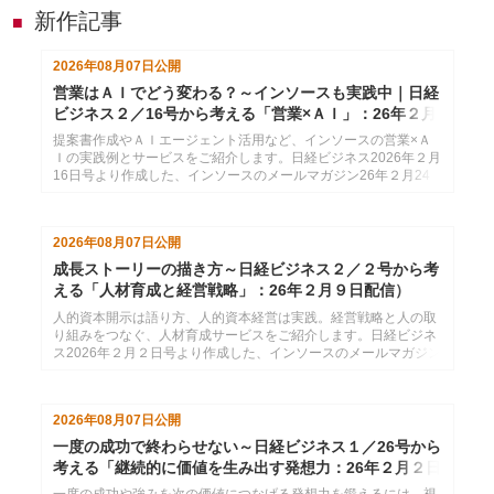
新作記事
■
2026年08月07日
公開
営業はＡＩでどう変わる？～インソースも実践中｜日経
ビジネス２／16号から考える「営業×ＡＩ」：26年２月
24日配信
提案書作成やＡＩエージェント活用など、インソースの営業×Ａ
Ｉの実践例とサービスをご紹介します。日経ビジネス2026年２月
16日号より作成した、インソースのメールマガジン26年２月24
日配信分です。
2026年08月07日
公開
成長ストーリーの描き方～日経ビジネス２／２号から考
える「人材育成と経営戦略」：26年２月９日配信）
人的資本開示は語り方、人的資本経営は実践。経営戦略と人の取
り組みをつなぐ、人材育成サービスをご紹介します。日経ビジネ
ス2026年２月２日号より作成した、インソースのメールマガジン
26年２月９日配信分です。
2026年08月07日
公開
一度の成功で終わらせない～日経ビジネス１／26号から
考える「継続的に価値を生み出す発想力：26年２月２日
配信