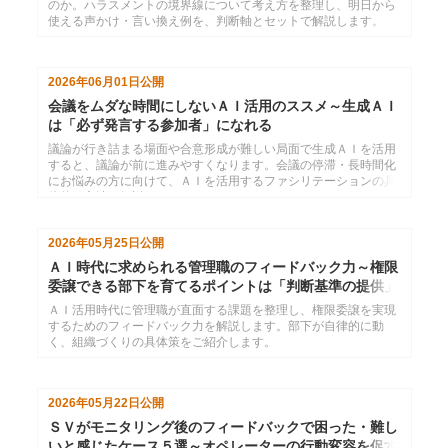
のか。ハラスメントの境界線について考え方を整理し、明日から
使える声かけ・言い換え例を、判断軸とセットで解説します。
2026年06月01日
公開
会議をムダな時間にしないＡＩ活用のススメ～生成ＡＩ
は「必ず発言する参加者」になれる
議論が行き詰まる場面や合意形成が難しい局面で生成ＡＩを活用
すると、議論が前に進みやすくなります。会議の停滞・長時間化
にお悩みの方に向けて、ＡＩを活用するファシリテーションの具
体的な方法を解説します。
2026年05月25日
公開
ＡＩ時代に求められる管理職のフィードバック力～権限
委譲できる部下を育てるポイントは「判断基準の提供」
ＡＩ活用時代に管理職が直面する課題を整理し、権限委譲を実現
するためのフィードバック力を解説します。部下が自律的に動
く、組織づくりの具体策をご紹介します。
2026年05月22日
公開
ＳＶがモニタリング後のフィードバックで困った・難し
いと感じたケース５選～オペレーターの行動変容を促す