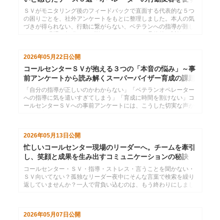
には
ＳＶがモニタリング後のフィードバックで直面する代表的な５つ
の困りごとを、社外アンケートをもとに整理しました。本人の気
づきが得られない、行動に繋がらない、ベテランへの指導が難し
いなど、現場で頻発するお悩みごとについて、具体的な対処のヒ
ントを解説します。
2026年05月22日
公開
コールセンターＳＶが抱える３つの「本音の悩み」～事
前アンケートから読み解くスーパーバイザー育成の課題
と解決策
「自分の指導が正しいのかわからない」「ベテランオペレーター
への指導に気を遣いすぎてしまう」「育成に時間を割けない」コ
ールセンターＳＶへの事前アンケートには、こうした切実な声が
数多く寄せられました。本記事では、現場ＳＶのリアルな悩みを
3つのテーマに整理し、管理職やオペレーターからＳＶに何が期
待されているのかを明らかにします。課題の構造を理解すること
2026年05月13日
公開
で、ＳＶを育てる研修・マネジメント設計に役立つ具体的な視点
を提供します。
忙しいコールセンター現場のリーダーへ。チームを牽引
し、笑顔と成果を生み出すコミュニケーションの秘訣
コールセンター・ＳＶ・指導・ストレス・言うことを聞かない・
ＳＶ向いてない？孤独なリーダー夜中にそんな言葉で検索を繰り
返していませんか？一人で背負い込むのは、もう終わりにしまし
ょう。自身の役割を再認識し、コーチングとマネジメントを味方
につければ、現場の空気は劇的に変わります。明日からの毎日
を、もっとポジティブに変えるヒントがここにあります。
2026年05月07日
公開