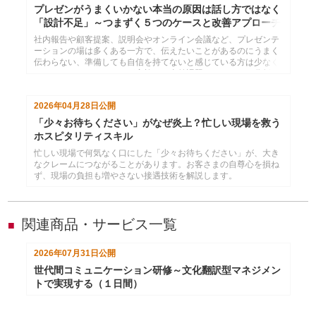
プレゼンがうまくいかない本当の原因は話し方ではなく
「設計不足」～つまずく５つのケースと改善アプローチ
社内報告や顧客提案、説明会やオンライン会議など、プレゼンテ
ーションの場は多くある一方で、伝えたいことがあるのにうまく
伝わらない、準備しても自信を持てないと感じている方は少なく
ありません。インソースが実施した事前課題アンケートを分析す
ると、多くの方が共通して同じポイントでつまずいていることが
分かりました。実践的な考え方と改善の方向性を解説します。
2026年04月28日
公開
「少々お待ちください」がなぜ炎上？忙しい現場を救う
ホスピタリティスキル
忙しい現場で何気なく口にした「少々お待ちください」が、大き
なクレームにつながることがあります。お客さまの自尊心を損ね
ず、現場の負担も増やさない接遇技術を解説します。
関連商品・サービス一覧
■
2026年07月31日
公開
世代間コミュニケーション研修～文化翻訳型マネジメン
トで実現する（１日間）