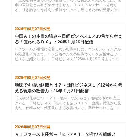
一度の成功や強みを次の価値につなげる発想力を鍛えるには、視
点の言語化と共有が欠かせません。ＴＲＩＺやデザイン思考な
ど、行き詰まりを越えて価値を生み出し続けるための発想力強化
サービスをご紹介します。日経ビジネス2026年１月26日号より
作成した、インソースのメールマガジン26年２月２日配信分で
す。
2026年08月07日
公開
中国ＡＩの本当の強み～日経ビジネス１／19号から考え
る「使われるＤＸ」：26年１月26日配信
ＤＸツールが現場に定着しない組織向けに、コンサルティングか
ら階層別研修まで、ＤＸ定着のための組織づくりを支援するサー
ビスをご紹介します。日経ビジネス2026年１月19日号より作成
した、インソースのメールマガジン26年１月26日配信分です。
2026年08月07日
公開
地味でも強い組織とは？～日経ビジネス１／12号から考
える現場の改善力：26年１月21日配信
「人事の仕事は"ＪＩＭＩ（地味）"だからこそ組織の体力を底上
げする。日経ビジネス「地味でも強いＪＩＭＩ企業」特集から見
えた、仕組み化・効率化による改善の力と、関連サービスをご紹
介します。」日経ビジネス2026年１月12日号より作成した、イ
ンソースのメールマガジン26年１月21配信分です。
2026年08月07日
公開
ＡＩファースト経営～「ヒト×ＡＩ」で伸びる組織と