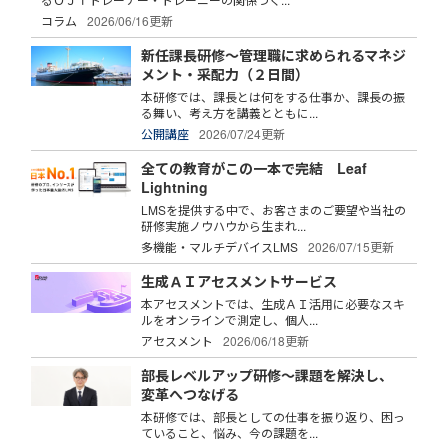
コラム
2026/06/16更新
新任課長研修～管理職に求められるマネジ
メント・采配力（２日間）
本研修では、課長とは何をする仕事か、課長の振
る舞い、考え方を講義とともに...
公開講座
2026/07/24更新
全ての教育がこの一本で完結 Leaf
Lightning
LMSを提供する中で、お客さまのご要望や当社の
研修実施ノウハウから生まれ...
多機能・マルチデバイスLMS
2026/07/15更新
生成ＡＩアセスメントサービス
本アセスメントでは、生成ＡＩ活用に必要なスキ
ルをオンラインで測定し、個人...
アセスメント
2026/06/18更新
部長レベルアップ研修～課題を解決し、
変革へつなげる
本研修では、部長としての仕事を振り返り、困っ
ていること、悩み、今の課題を...