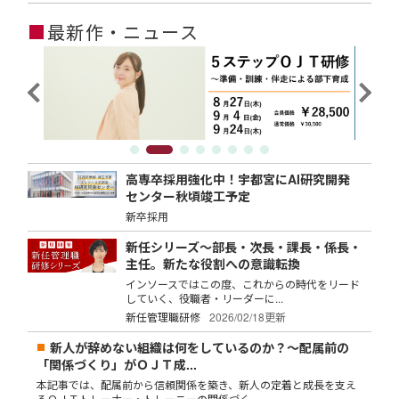
■
最新作・ニュース
高専卒採用強化中！宇都宮にAI研究開発
センター秋頃竣工予定
新卒採用
新任シリーズ～部長・次長・課長・係長・
主任。新たな役割への意識転換
インソースではこの度、これからの時代をリード
していく、役職者・リーダーに...
新任管理職研修
2026/02/18更新
新人が辞めない組織は何をしているのか？～配属前の
「関係づくり」がＯＪＴ成...
本記事では、配属前から信頼関係を築き、新人の定着と成長を支え
るＯＪＴトレーナー・トレーニーの関係づく...