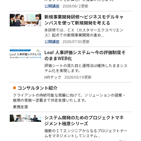
公開講座
2026/06/ 2更新
新規事業開発研修～ビジネスモデルキャ
ンバスを使って新規開発を考える
本研修では、ＣＸ（カスタマーエクスペリエン
ス）起点での新規事業開発の進め...
公開講座
2026/07/30更新
Leaf 人事評価システム～今の評価制度そ
のままWEB化
評価シートの見た目と運用法は維持したままシス
テム化を実現します。
HRテック
2026/03/19更新
コンサルタント紹介
クライアントの持続可能な発展に向けて、ソリューションの提案・
施策の実施～定着まで伴走支援いたします。
業務支援
システム開発のためのプロジェクトマネ
ジメント極意シリーズ
複数のＩＴエンジニアからなるプロジェクトチー
ムをマネジメントしてシステム...