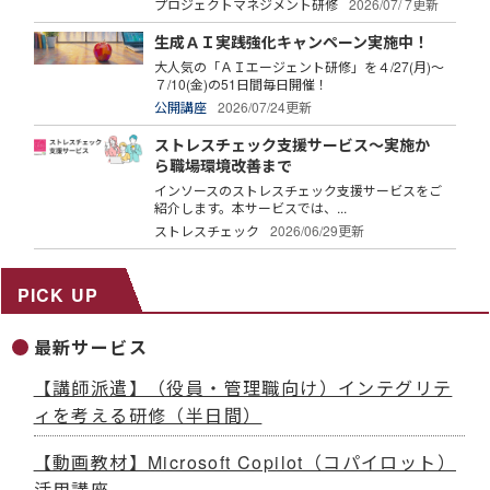
プロジェクトマネジメント研修
2026/07/ 7更新
生成ＡＩ実践強化キャンペーン実施中！
大人気の「ＡＩエージェント研修」を４/27(月)～
７/10(金)の51日間毎日開催！
公開講座
2026/07/24更新
ストレスチェック支援サービス～実施か
ら職場環境改善まで
インソースのストレスチェック支援サービスをご
紹介します。本サービスでは、...
ストレスチェック
2026/06/29更新
PICK UP
最新サービス
【講師派遣】（役員・管理職向け）インテグリテ
ィを考える研修（半日間）
【動画教材】Microsoft Copilot（コパイロット）
活用講座