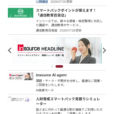
公開講座
2026/07/30更新
スマートパックポイントが使えます！
「通信教育百貨店」
インソースでは、様々な資格・検定取得に対応し
た講座や、通信教育のサービス...
通信教育百貨店
2026/07/28更新
insource AI agent
課題・テーマ・不明点を分析し、最適なご提案・
ご回答をいたします。
AI検索モード
人財育成スマートパック見積りシミュレ
ーター
皆さまに代わって最適な割引価格でご利用いただ
けるプランを計算し、ご提案いたします。