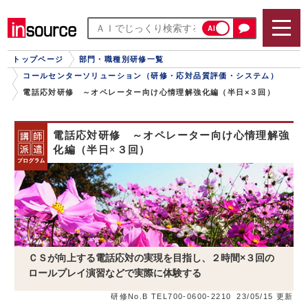
AI
トップページ
部門・職種別研修一覧
コールセンターソリューション（研修・応対品質評価・システム）
電話応対研修 ～オペレーター向け心情理解強化編（半日×３回）
電話応対研修 ～オペレーター向け心情理解強
化編（半日×３回）
ＣＳが向上する電話応対の実現を目指し、２時間×３回の
ロールプレイ演習などで実際に体験する
研修No.B TEL700-0600-2210
23/05/15 更新