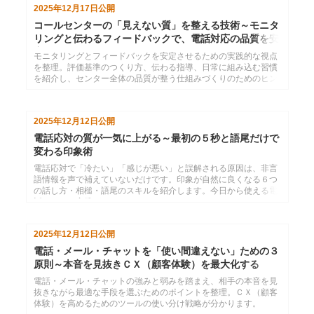
2025年12月17日
公開
コールセンターの「見えない質」を整える技術～モニタ
リングと伝わるフィードバックで、電話対応の品質を安
定させる
モニタリングとフィードバックを安定させるための実践的な視点
を整理。評価基準のつくり方、伝わる指導、日常に組み込む習慣
を紹介し、センター全体の品質が整う仕組みづくりのためのヒン
トをご紹介します。
2025年12月12日
公開
電話応対の質が一気に上がる～最初の５秒と語尾だけで
変わる印象術
電話応対で「冷たい」「感じが悪い」と誤解される原因は、非言
語情報を声で補えていないだけです。印象が自然に良くなる６つ
の話し方・相槌・語尾のスキルを紹介します。今日から使える電
話マナーの実践ガイドです。
2025年12月12日
公開
電話・メール・チャットを「使い間違えない」ための３
原則～本音を見抜きＣＸ（顧客体験）を最大化する
電話・メール・チャットの強みと弱みを踏まえ、相手の本音を見
抜きながら最適な手段を選ぶためのポイントを整理。ＣＸ（顧客
体験）を高めるためのツールの使い分け戦略が分かります。