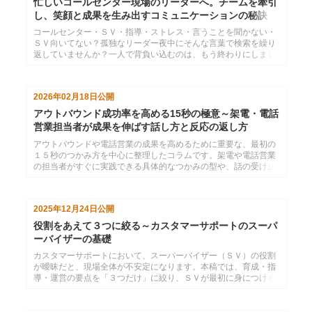
忙しいコールセンター現場のリーダーへ。チームを牽引
し、笑顔と成果を生み出すコミュニケーションの秘訣
コールセンター・ＳＶ・指導・ストレス・言うことを聞かない・
ＳＶ向いてない？孤独なリーダー夜中にそんな言葉で検索を繰り
返していませんか？一人で背負い込むのは、もう終わりにしまし
ょう。自身の役割を再認識し、コーチングとマネジメントを味方
につければ、現場の空気は劇的に変わります。明日からの毎日
を、もっとポジティブに変えるヒントがここにあります。
2026年02月18日
公開
アウトバウンド成功率を高める15秒の極意～架電・電話
営業担当者が成果を伸ばす話し方と反応の返し方
アウトバウンドや電話営業の成果を高めるために重要な、最初の
１５秒のつかみ方を中心に整理したコラムです。架電や電話営業
の担当者がすぐに実践できる具体的なつかみの型や、話の受け止
め方、反応の返し方をまとめ、成果につながる会話づくりのポイ
ントを丁寧に解説します。
2025年12月24日
公開
役割をあえて３つに絞る～カスタマーサポートのスーパ
ーバイザーの基礎
カスタマーサポートにおいて、スーパーバイザー（ＳＶ）の役割
が曖昧だと、現場全体が不安定になります。本稿では、育成・指
導・運営の要点を「３つだけ」に絞り、ＳＶが最初に身につける
べき判断軸を実践的に示します。