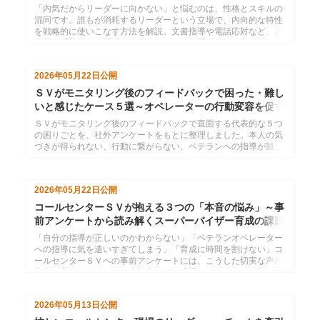
「内気だからリーダーに向かない」と悩むのは、性格とスキルの
混同です。誰もが消耗するリーダーという立場で、内向的な特性
を戦略的に使いこなす方法を解説。文書指導や電話応対など、具
体的な「技術」を習得し、自分らしい信頼関係の築き方を学びま
す。
2026年05月22日
公開
ＳＶがモニタリング後のフィードバックで困った・難し
いと感じたケース５選～オペレーターの行動変容を促す
には
ＳＶがモニタリング後のフィードバックで直面する代表的な５つ
の困りごとを、社外アンケートをもとに整理しました。本人の気
づきが得られない、行動に繋がらない、ベテランへの指導が難し
いなど、現場で頻発するお悩みごとについて、具体的な対処のヒ
ントを解説します。
2026年05月22日
公開
コールセンターＳＶが抱える３つの「本音の悩み」～事
前アンケートから読み解くスーパーバイザー育成の課題
と解決策
「自分の指導が正しいのかわからない」「ベテランオペレーター
への指導に気を遣いすぎてしまう」「育成に時間を割けない」コ
ールセンターＳＶへの事前アンケートには、こうした切実な声が
数多く寄せられました。本記事では、現場ＳＶのリアルな悩みを
3つのテーマに整理し、管理職やオペレーターからＳＶに何が期
待されているのかを明らかにします。課題の構造を理解すること
2026年05月13日
公開
で、ＳＶを育てる研修・マネジメント設計に役立つ具体的な視点
を提供します。