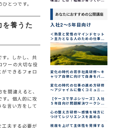
構造」とは？組織が奪っている
のひとつです。
２つの感覚と３つの処方箋
あなたにおすすめの公開講座
力を養うた
入社2～5年目向け
＜熱意と覚悟のマインドセット
＞主力となる人のための仕事の
進め方研修（２日間）
です。しかし、共
ロワーの大切な役
とができるフォロ
変化の時代の若手社員研修～キ
ャリア自律に向けて自身をバー
ジョンアップする
変化の時代の仕事の進め方研修
～アジャイルに働くコミュニケ
方を間違えると、
ーション術
です。個人的に攻
【ケースで学ぶシリーズ】入社
５年目向け問題解決ワークショ
うな言い方をして
ップ
心の整え方研修～感情を味方に
つけてレジリエンスを高める
を工夫する必要が
視座を上げて主体性を発揮する