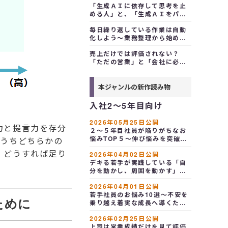
「生成ＡＩに依存して思考を止
める人」と、「生成ＡＩをパー
トナーにして自分の価値を拡張
毎日繰り返している作業は自動
する人」～依存から活用へ
化しよう～業務整理から始める
ＲＰＡ活用
売上だけでは評価されない？
「ただの営業」と「会社に必要
な営業」の決定的な違いは、社
内ルールの捉え方
本ジャンルの新作読み物
入社2～5年目向け
2026年05月25日公開
力と提言力を存分
２～５年目社員が陥りがちなお
悩みTOP５～伸び悩みを突破す
のうちどちらかの
る
。どうすれば足り
2026年04月02日公開
デキる若手が実践している「自
分を動かし、周囲を動かす」３
つの新習慣～経験学習・生産
2026年04月01日公開
性・アウトプットの相乗効果
若手社員のお悩み10選～不安を
ために
乗り越え着実な成長へ導くため
に、組織が知っておくべき課題
2026年02月25日公開
と対応策
上司は営業成績だけを見て評価