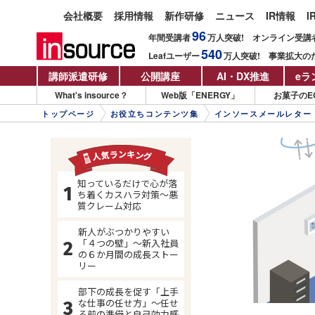
会社概要
採用情報
新作研修
ニュース
IR情報
I
96
年間受講者
万人
突破!
オンライン受講
540
Leafユーザー
万人
突破!
事業拡大の
講師派遣研修
公開講座
AI・DX推進
eラ
What's insource？
Web版「ENERGY」
お菓子のE
トップページ
お役立ちコンテンツ集
インソースメールレター
知っているだけで心が落
ち着くカスハラ対策～悪
質クレーム対応
新人がぶつかりやすい
「４つの壁」～新入社員
の６か月間の成長ストー
リー
部下の成長を促す「上手
な仕事の任せ方」～任せ
る前の準備と自己効力感