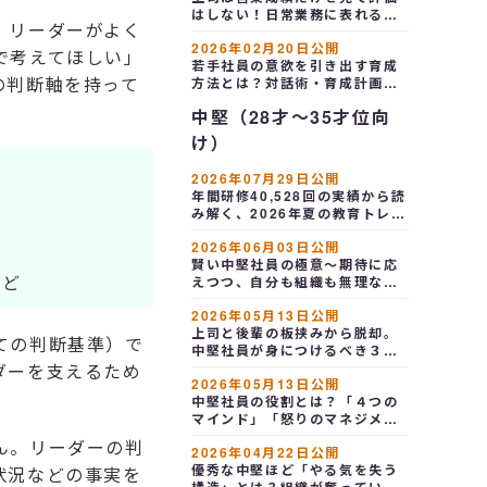
はしない！日常業務に表れる部
、リーダーがよく
下の「先を読む行動力」を見て
2026年02月20日公開
いた
で考えてほしい」
若手社員の意欲を引き出す育成
の判断軸を持って
方法とは？対話術・育成計画・
フィードバックで定着率を高め
中堅（28才～35才位向
る
け）
2026年07月29日公開
年間研修40,528回の実績から読
み解く、2026年夏の教育トレン
ド～中堅の自律と全社ＡＩ活用
2026年06月03日公開
（業務改善）が分かれ道
賢い中堅社員の極意～期待に応
など
えつつ、自分も組織も無理なく
回す主導権の握りかた
2026年05月13日公開
上司と後輩の板挟みから脱却。
ての判断基準）で
中堅社員が身につけるべき３つ
のスキル「オーナーシップ」
ダーを支えるため
2026年05月13日公開
「論理的思考」「対話術」
中堅社員の役割とは？「４つの
マインド」「怒りのマネジメン
ト」「リスク管理」で組織の中
ん。リーダーの判
2026年04月22日公開
核を担う
優秀な中堅ほど「やる気を失う
状況などの事実を