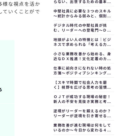
らない、出世するための基本ル
多様な視点を活か
ールと戦略｜マネージャーの要
していくことがで
中堅社員に必要な３つのスキル
件１
～統計からみる弱みと、個別ア
プローチの必要性
デジタル時代の中堅社員が挑
む、リーダーへの登竜門～ＤＸ
推進リーダー
地頭がよい人の特徴とは｜ビジ
ネスで求められる「考える力」
の鍛え方
小さな業務改善から始める、身
近なＤＸ推進！文化定着のカギ
を動画で学ぶ「基礎知識・デー
仕事に前向きになれない時の処
タ整理・Excel・情報活用」
方箋～ポジティブシンキングの
実践方法
【スキマ時間で社会人力を磨
く】視野を広げる思考の習慣～
視点を養うコツ１
ＯＪＴが成功する現場の秘密！
新人の不安を見抜き実務と考え
方を同時に育てる
逆境がリーダーを鍛えるのか？
リーダーが逆境を引き寄せるの
か？
業務改善が進む現場は何をして
いるのか～今日から変わる４つ
の見直しポイント