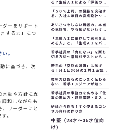
る？生成ＡＩによる「評価のズ
レ是正」で納得感ある評価制度
「５０％上司」の葛藤を突破す
を作る
る、入社４年目の育成設計～停
滞感を組織の原動力へ変える方
あいさつをしない若者の、本当
ーダーをサポート
法
の気持ち。やる気がないわけじ
提言する力」につ
ゃないのかも？
「生成ＡＩに依存して思考を止
める人」と、「生成ＡＩをパー
トナーにして自分の価値を拡張
若手社員の「育たない」を断ち
する人」～依存から活用へ
さい。
切る方法～階層別テストから始
める早期戦力化サイクル
行動に基づき、次
若手の「突然の退職」は防げ
る！月１回30分の１対１面談
で、部下のＳＯＳを見逃さない
技術力はあるのにうまく伝わら
ない...若手エンジニアが知って
おくべき「分かりやすい説明の
若手社員の事務力を高める「仕
の言動や方針に異
仕方」のポイント
事の進め方・時間管理・ミス防
も調和しながらも
止」３つの鉄則
結論から作る！すぐ使えるコン
そ、リーダーにと
サル資料の作り方
ます。
中堅（28才～35才位向
け）