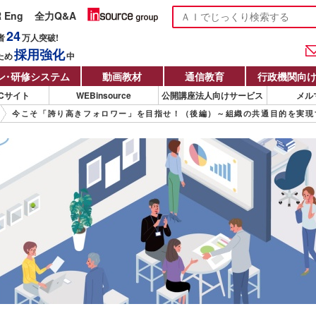
R Eng
全力Q&A
24
者
万人
突破!
採用強化
ため
中
ン
・
研修システム
動画教材
通信教育
行政機関向
Cサイト
WEBinsource
公開講座法人向けサービス
メル
今こそ「誇り高きフォロワー」を目指せ！（後編）～組織の共通目的を実現