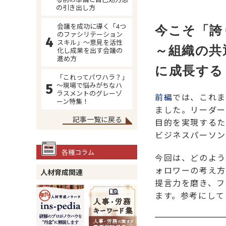
の引き出し方
会議を成功に導く「4つ
今こそ「誇
のファシリテーション
スキル」～意見を活性
～組織の共
化し成果を出す会議の
進め方
に成長する
「これってパワハラ？」
～現場で悩みがちなハ
ラスメントのグレーゾ
前編
では、これま
ーン特集！
ました。リーダー
記事一覧に戻る
目的を実現するた
ビジネスパーソン
各種コラム
今回は、どのよう
ォロワーの考え方
人材育成関連
提言力を磨き、フ
ます。参考にして