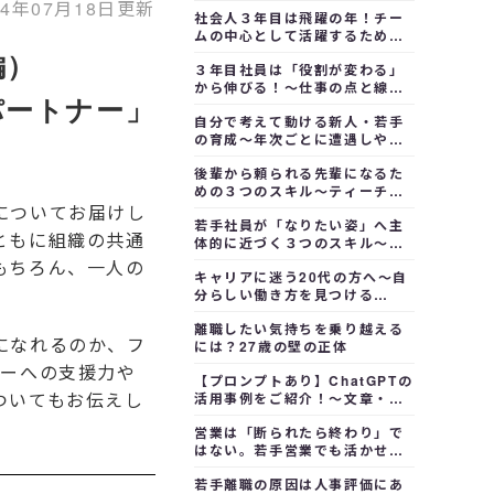
長し続ける土台をつくる
24年07月18日更新
社会人３年目は飛躍の年！チー
ムの中心として活躍するための
４つの役割
編）
３年目社員は「役割が変わる」
から伸びる！～仕事の点と線を
パートナー」
つなぐことで成長が加速する
自分で考えて動ける新人・若手
の育成～年次ごとに遭遇しやす
いケースで問題解決力を高める
後輩から頼られる先輩になるた
めの３つのスキル～ティーチン
グ・メンタリング・モチベート
についてお届けし
若手社員が「なりたい姿」へ主
ともに組織の共通
体的に近づく３つのスキル～自
己成長のサイクル・ストレス対
もちろん、一人の
キャリアに迷う20代の方へ～自
策・キャリア設計術
分らしい働き方を見つける
「Must・Can・Will」思考法
離職したい気持ちを乗り越える
になれるのか、フ
には？27歳の壁の正体
ダーへの支援力や
【プロンプトあり】ChatGPTの
ついてもお伝えし
活用事例をご紹介！～文章・画
像生成から企画まで
営業は「断られたら終わり」で
はない。若手営業でも活かせ
る、断られた後にやるべき４つ
若手離職の原因は人事評価にあ
のポイント