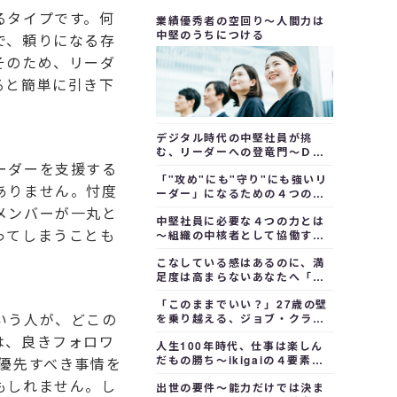
るタイプです。何
業績優秀者の空回り～人間力は
中堅のうちにつける
で、頼りになる存
そのため、リーダ
ると簡単に引き下
デジタル時代の中堅社員が挑
む、リーダーへの登竜門～ＤＸ
推進リーダー
ーダーを支援する
「"攻め"にも"守り"にも強いリ
ありません。忖度
ーダー」になるための４つの課
題
メンバーが一丸と
中堅社員に必要な４つの力とは
ってしまうことも
～組織の中核者として協働する
未来のリーダー候補に
こなしている感はあるのに、満
足度は高まらないあなたへ「仕
事の景色が変わる」ジョブクラ
「このままでいい？」27歳の壁
フティング入門
いう人が、どこの
を乗り越える、ジョブ・クラフ
ティング入門
は、良きフォロワ
人生100年時代、仕事は楽しん
だもの勝ち～ikigaiの４要素を
優先すべき事情を
獲得するために
もしれません。し
出世の要件～能力だけでは決ま