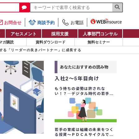
お問合せ
商談予約
お電話
け
アセスメント
採用支援
人事部門コンサル
マガ購読
資料ダウンロード
無料セミナー
する「リーダーの良きパートナー」に成長する
あなたにおすすめの読み物
入社2～5年目向け
もう待ちの姿勢は許されな
い！？―デジタル時代の若手に
求められるキャリア自律と主体
的学習
若手の育成は組織の未来をつく
る投資～ＰＤＣＡサイクルで成