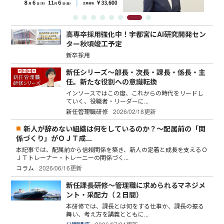
高専卒採用強化中！宇都宮にAI研究開発セン
ター秋頃竣工予定
新卒採用
新任シリーズ～部長・次長・課長・係長・主
任。新たな役割への意識転換
インソースではこの度、これからの時代をリードし
ていく、役職者・リーダーに...
新任管理職研修
2026/02/18更新
新人が辞めない組織は何をしているのか？～配属前の「関
係づくり」がＯＪＴ成...
本記事では、配属前から信頼関係を築き、新人の定着と成長を支えるＯ
ＪＴトレーナー・トレーニーの関係づく...
コラム
2026/06/16更新
新任課長研修～管理職に求められるマネジメ
ント・采配力（２日間）
本研修では、課長とは何をする仕事か、課長の振る
舞い、考え方を講義とともに...