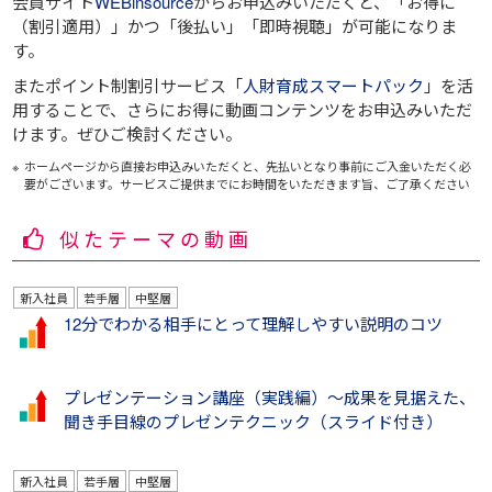
会員サイト
WEBinsource
からお申込みいただくと、
「お得に
（割引適用）」
かつ
「後払い」
「即時視聴」
が可能になりま
す。
またポイント制割引サービス「
人財育成スマートパック
」を活
用することで、さらにお得に動画コンテンツをお申込みいただ
けます。ぜひご検討ください。
ホームページから直接お申込みいただくと、先払いとなり事前にご入金いただく必
要がございます。サービスご提供までにお時間をいただきます旨、ご了承ください
似たテーマの動画
新入社員
若手層
中堅層
12分でわかる相手にとって理解しやすい説明のコツ
プレゼンテーション講座（実践編）～成果を見据えた、
聞き手目線のプレゼンテクニック（スライド付き）
新入社員
若手層
中堅層