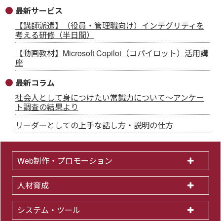
最新サービス
【講師派遣】（役員・管理職向け）インテグリティを
考える研修（半日間）
【動画教材】Microsoft Copilot（コパイロット）活用講
座
最新コラム
社会人として身につけたい常識力について～アンケー
ト調査の結果より
リーダーとしての上手な話し方・説明の仕方
Web制作・プロモーション
人材育成
システム・ツール