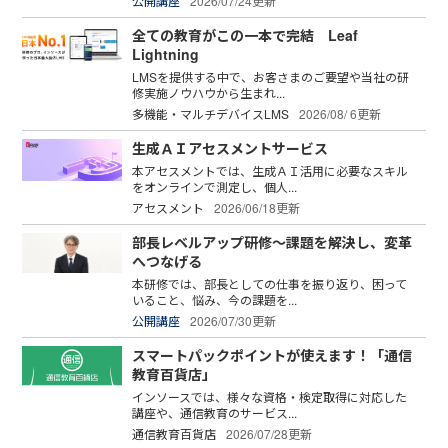
公開講座
2026/07/24更新
全ての教育がこの一本で完結 Leaf
Lightning
LMSを提供する中で、お客さまのご要望や当社の研
修実施ノウハウから生まれ...
多機能・マルチデバイスLMS
2026/08/ 6更新
生成ＡＩアセスメントサービス
本アセスメントでは、生成ＡＩ活用に必要なスキル
をオンラインで測定し、個人...
アセスメント
2026/06/18更新
部長レベルアップ研修～課題を解決し、変革
へつなげる
本研修では、部長としての仕事を振り返り、困って
いること、悩み、今の課題を...
公開講座
2026/07/30更新
スマートパックポイントが使えます！「通信
教育百貨店」
インソースでは、様々な資格・検定取得に対応した
講座や、通信教育のサービス...
通信教育百貨店
2026/07/28更新