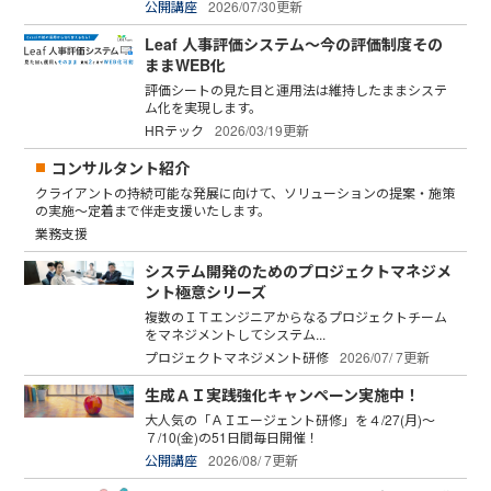
公開講座
2026/07/30更新
Leaf 人事評価システム～今の評価制度その
ままWEB化
評価シートの見た目と運用法は維持したままシステ
ム化を実現します。
HRテック
2026/03/19更新
コンサルタント紹介
クライアントの持続可能な発展に向けて、ソリューションの提案・施策
の実施～定着まで伴走支援いたします。
業務支援
システム開発のためのプロジェクトマネジメ
ント極意シリーズ
複数のＩＴエンジニアからなるプロジェクトチーム
をマネジメントしてシステム...
プロジェクトマネジメント研修
2026/07/ 7更新
生成ＡＩ実践強化キャンペーン実施中！
大人気の「ＡＩエージェント研修」を４/27(月)～
７/10(金)の51日間毎日開催！
公開講座
2026/08/ 7更新