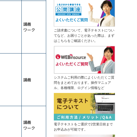
ムダなく成果につなげる
ータ分析からソリューションの導出
13,500円
14,300円
まで
会員
通常
生成ＡＩ推進リーダー育成研修～効
2026年9月7日(月)
オンライン
果的な業務を選びエージェントを作
成する
講義
情報セキュリティマネジメント研修
（半日研修）デザイン業務内製化の
ワーク
ご請求書について、電子テキストについ
14,300円
14,300円
会員
通常
ための画像生成ＡＩ活用研修
てなど、お困りごとがあった際は、まず
2026年9月7日(月)
オンライン
はこちらをご確認ください。
はじめての業務自動化研修～生成Ａ
2026年9月14日(月)
オンライン
ＩとPythonで１日１時間を生みだす
中堅社員研修～管理職を補佐し、部
ＤＸ推進のための業務改革研修～デ
の成果を出す！
ジタル活用の視点を持つ
13,500円
14,300円
会員
通常
ChatGPT×データ分析研修～ＡＩド
2026年9月7日(月)
オンライン
リブンな課題解決
システムご利用の際によくいただくご質
講義
プロジェクトマネジメント基礎研修
問をまとめております。操作マニュア
（半日研修）ＡＩ理解研修～人工知
ル、各種権限、ログイン情報など
13,500円
14,300円
能にできることを知り、正しく活用
会員
通常
する
2026年9月14日(月)
オンライン
触って高める生成ＡＩリテラシー研
修～生成ＡＩパスポート取得の１歩
はじめての経理実務研修～日次・月
を踏み出す
次基礎業務編
管理職向け発想力強化ワークショッ
13,500円
14,300円
会員
通常
プ～生成ＡＩとＳＦ思考で未来を構
講義
想する
電子テキストをご選択で2営業日前まで
2026年9月14日(月)
オンライン
ワーク
NotebookLM活用研修～生成ＡＩで
お申込みが可能です。
2026年9月28日(月)
オンライン
スライド作成を自動化する