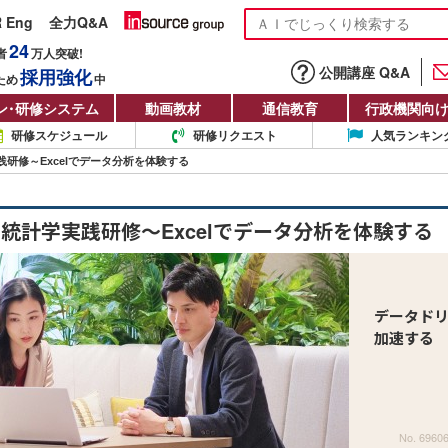
R Eng
全力Q&A
24
者
万人
突破!
公開講座 Q&A
採用強化
ため
中
ン
・
研修システム
動画教材
通信教育
行政機関向
研修スケジュール
研修リクエスト
人気ランキン
研修～Excelでデータ分析を体験する
統計学実践研修～Excelでデータ分析を体験する
データド
加速する
No. 6960