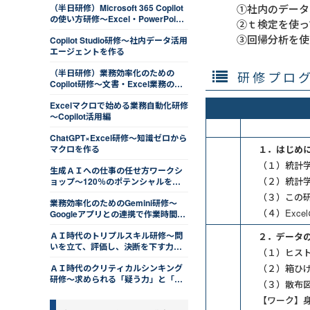
①社内のデータ
（半日研修）Microsoft 365 Copilot
の使い方研修～Excel・PowerPoint
②ｔ検定を使っ
操作を効率化する
③回帰分析を使
Copilot Studio研修～社内データ活用
エージェントを作る
（半日研修）業務効率化のための
研修プロ
Copilot研修～文書・Excel業務のコ
ツをつかむ
Excelマクロで始める業務自動化研修
～Copilot活用編
ChatGPT×Excel研修～知識ゼロから
１．はじめに
マクロを作る
（１）統計学
生成ＡＩへの仕事の任せ方ワークシ
（２）統計学
ョップ～120％のポテンシャルを発
揮する
（３）この研
業務効率化のためのGemini研修～
（４）Exc
Googleアプリとの連携で作業時間を
削減する
ＡＩ時代のトリプルスキル研修～問
２．データの
いを立て、評価し、決断を下す力を
（１）ヒスト
磨く
（２）箱ひげ
ＡＩ時代のクリティカルシンキング
研修～求められる「疑う力」と「活
（３）散布図
かす知恵」
【ワーク】