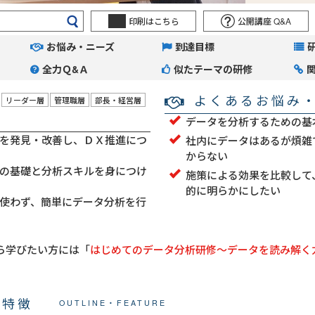
印刷はこちら
公開講座 Q&A
お悩み・ニーズ
到達目標
全力Ｑ&Ａ
似たテーマの研修
よくあるお悩み
リーダー層
管理職層
部長・経営層
データを分析するための基
を発見・改善し、ＤＸ推進につ
社内にデータはあるが煩雑
からない
の基礎と分析スキルを身につけ
施策による効果を比較して
的に明らかにしたい
使わず、簡単にデータ分析を行
ら学びたい方には「
はじめてのデータ分析研修～データを読み解く
・特徴
OUTLINE・FEATURE