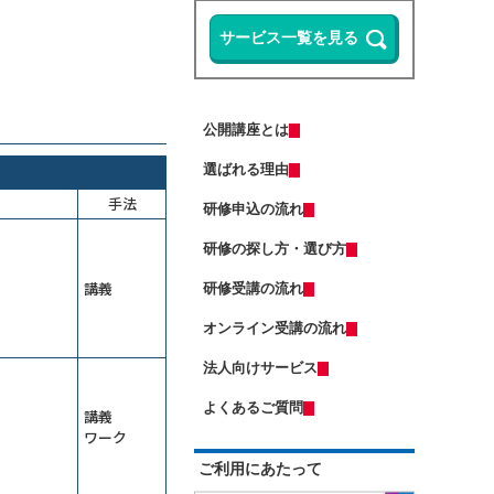
ップ研修～整合性・納得感をＡＩで
担保する
13,500円
14,300円
会員
通常
Microsoft 365 Copilotの使い方研修
2026年9月7日(月)
オンライン
～資料作成の時間を半減する
2026年9月28日(月)
オンライン
Copilot Studio研修～社内データ活用
（半日研修）ＡＩエージェント基礎
エージェントを作る
研修～自分専用の生成ＡＩで業務を
公開講座とは
自動化する
ＤＸ推進のための要件定義研修
13,500円
14,300円
会員
通常
選ばれる理由
2026年9月7日(月)
オンライン
Excelマクロで始める業務自動化研修
～Copilot活用編
2026年9月7日(月)
オンライン
手法
研修申込の流れ
（若手向け）DX入門研修～ChatGPT
（中途社員・職種転換者向け）ビジ
に触れ、業務効率化のマインドを獲
ネスマナー研修
研修の探し方・選び方
得する
13,500円
14,300円
会員
通常
ＡＩエージェント基礎研修～Gemini
講義
研修受講の流れ
2026年9月7日(月)
オンライン
で自組織専用のGemを作成する
2026年9月14日(月)
オンライン
オンライン受講の流れ
ChatGPT×Pythonプログラミング研
修～自動化・データ分析編（５日
はじめての人事採用実務研修～求人
間）
法人向けサービス
票・説明会・入社手続きの流れを押
（半日研修）経営幹部・管理職向け
さえる
13,500円
14,300円
会員
通常
生成ＡＩ活用研修～リスクを理解し
よくあるご質問
講義
運用方針を決める
2026年9月7日(月)
オンライン
ワーク
業務効率化のためのClaude活用研修
2026年9月28日(月)
オンライン
～Excel業務と資料作成の負担を減ら
ご利用にあたって
す
生産性向上研修～仕事の見える化で
受注獲得のためのＡＩ活用研修～デ