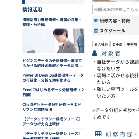
情報活用
情報活用力養成研修～情報の収集・
研修内容・特徴
整理・分析編
スケジュール
新入社員
若手層
中堅層
対象者
ビジネスデータの分析研修～職場で
自社データから課題
活かせる統計の基礎とデータ活用法
なげたい方
を学ぶ
現場に活かせる統計
Power BI Desktop基礎研修～データ
の可視化・分析を効率化する
たい方
難しい専門ツールを
Excelではじめるデータ分析研修（２
日間）
いたい方
ChatGPT×データ分析研修～ＡＩド
リブンな課題解決
※データ分析を初歩か
すめです。
【データリテラシー醸成シリーズ】
データ分析力向上研修
研修内容
【データリテラシー醸成シリーズ】
データ読解力向上研修