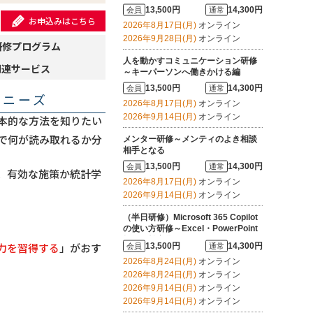
ーにする
13,500円
14,300円
会員
通常
お申込みはこちら
2026年8月17日(月)
オンライン
2026年9月28日(月)
オンライン
研修プログラム
人を動かすコミュニケーション研修
関連サービス
～キーパーソンへ働きかける編
13,500円
14,300円
会員
通常
・ニーズ
2026年8月17日(月)
オンライン
2026年9月14日(月)
オンライン
本的な方法を知りたい
で何が読み取れるか分
メンター研修～メンティのよき相談
相手となる
13,500円
14,300円
会員
通常
、有効な施策か統計学
2026年8月17日(月)
オンライン
2026年9月14日(月)
オンライン
（半日研修）Microsoft 365 Copilot
の使い方研修～Excel・PowerPoint
操作を効率化する
力を習得する
」がおす
13,500円
14,300円
会員
通常
2026年8月24日(月)
オンライン
2026年8月24日(月)
オンライン
2026年9月14日(月)
オンライン
2026年9月14日(月)
オンライン