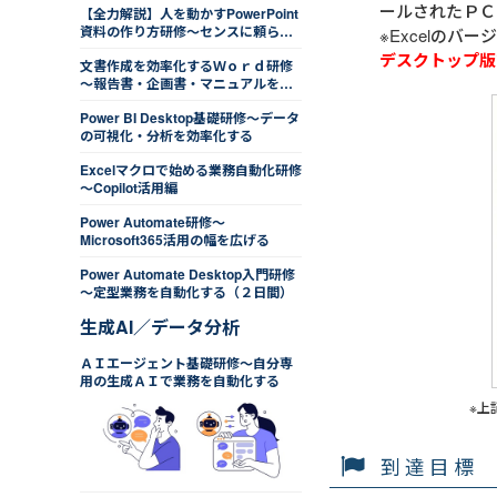
ールされたＰＣ
【全力解説】人を動かすPowerPoint
資料の作り方研修～センスに頼ら
※Excelのバージ
ず、相手目線で効率的にデザインす
デスクトップ版
文書作成を効率化するＷｏｒｄ研修
る
～報告書・企画書・マニュアルを最
適化する
Power BI Desktop基礎研修～データ
の可視化・分析を効率化する
Excelマクロで始める業務自動化研修
～Copilot活用編
Power Automate研修～
Microsoft365活用の幅を広げる
Power Automate Desktop入門研修
～定型業務を自動化する（２日間）
生成AI／データ分析
ＡＩエージェント基礎研修～自分専
用の生成ＡＩで業務を自動化する
※上
到達目標