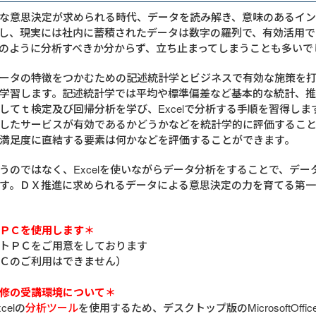
な意思決定が求められる時代、データを読み解き、意味のあるイ
し、現実には社内に蓄積されたデータは数字の羅列で、有効活用で
のように分析すべきか分からず、立ち止まってしまうことも多いで
ータの特徴をつかむための記述統計学とビジネスで有効な施策を
学習します。記述統計学では平均や標準偏差など基本的な統計、
してｔ検定及び回帰分析を学び、Excelで分析する手順を習得しま
したサービスが有効であるかどうかなどを統計学的に評価するこ
満足度に直結する要素は何かなどを評価することができます。
うのではなく、Excelを使いながらデータ分析をすることで、デー
す。ＤＸ推進に求められるデータによる意思決定の力を育てる第
ＰＣを使用します＊
トＰＣをご用意をしております
Ｃのご利用はできません）
修の受講環境について＊
celの
分析ツール
を使用するため、デスクトップ版のMicrosoftOffice