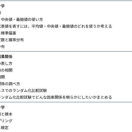
学​
​
中央値・最頻値の使い方​
代表値を表すには、平均値・中央値・最頻値のどれを使うか考える
標準偏差​
数と確率分布​
分布
果関係​
表し方​
の相関​
関​
係の調べ方​
スでのランダム化比較試験​
ランダム化比較試験でどんな因果関係を明らかにしたいかまとめる
学​
と標本​
リング​
検定​