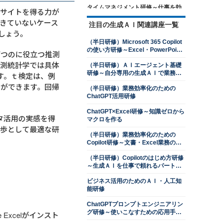
タイムマネジメント研修～仕事を効
ンサイトを得る力が
率的に進めるための時間管理を学ぶ
きていないケース
注目の生成ＡＩ関連講座一覧
13,500円
14,300円
会員
通常
しょう。
2026年8月24日(月)
オンライン
（半日研修）Microsoft 365 Copilot
の使い方研修～Excel・PowerPoint
打つのに役立つ推測
ロジカルシンキング研修
操作を効率化する
推測統計学では具体
13,500円
14,300円
会員
通常
（半日研修）ＡＩエージェント基礎
研修～自分専用の生成ＡＩで業務を
す。ｔ検定は、例
2026年8月24日(月)
オンライン
自動化する
2026年9月28日(月)
オンライン
とができます。回帰
（半日研修）業務効率化のための
ChatGPT活用研修
交渉力向上研修～ネゴシエーション
スキルを上達させる
ChatGPT×Excel研修～知識ゼロから
タ活用の実感を得
マクロを作る
13,500円
14,300円
会員
通常
一歩として最適な研
2026年8月24日(月)
オンライン
（半日研修）業務効率化のための
2026年9月28日(月)
オンライン
Copilot研修～文書・Excel業務のコ
ツをつかむ
判断力強化研修～８つの観点で意思
（半日研修）Copilotのはじめ方研修
決定ができる管理職になる
～生成ＡＩを仕事で頼れるパートナ
ーにする
13,500円
14,300円
会員
通常
ビジネス活用のためのＡＩ・人工知
2026年8月24日(月)
オンライン
能研修
2026年9月28日(月)
オンライン
ChatGPTプロンプトエンジニアリン
プレゼンテーション研修～相手を動
グ研修～使いこなすための応用手法
 Excelがインスト
かす３つの要素を習得する
を学ぶ