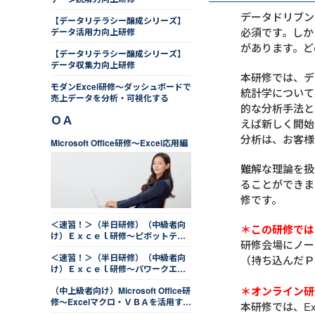
データドリブン
【データリテラシー醸成シリーズ】
必須です。しか
データ活用力向上研修
があります。ど
【データリテラシー醸成シリーズ】
データ収集力向上研修
本研修では、デ
モダンExcel研修～ダッシュボードで
統計学について
売上データを分析・可視化する
的な分析手法と
ＯＡ
えば新しく開始
分析は、お客様
Microsoft Office研修～Excel応用編
難解な理論を扱
ることができま
修です。
＜速習！＞（半日研修）（中級者向
＊この研修では
け）Ｅｘｃｅｌ研修～ピボットテー
研修会場にノー
ブルを用いたデータの集計・分析編
＜速習！＞（半日研修）（中級者向
（持ち込んだＰ
け）Ｅｘｃｅｌ研修～パワークエリ
を用いたデータの取込みと整形編
＊オンライン研
（中上級者向け）Microsoft Office研
修～Excelマクロ・ＶＢＡを活用する
本研修では、Ex
編