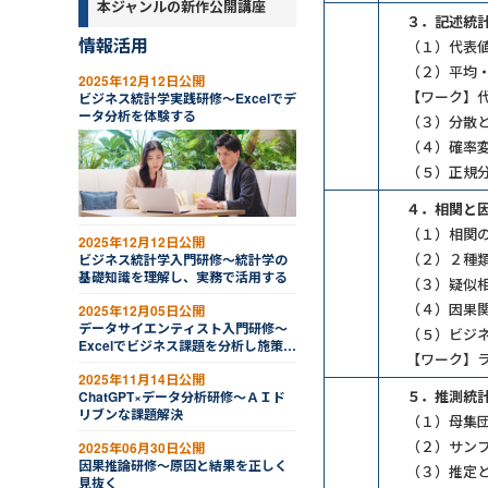
本ジャンルの新作公開講座
３．記述統計
情報活用
（１）代表値
（２）平均・
2025年12月12日公開
【ワーク】
ビジネス統計学実践研修～Excelでデ
ータ分析を体験する
（３）分散と
（４）確率変
（５）正規
４．相関と因
（１）相関の
2025年12月12日公開
（２）２種類
ビジネス統計学入門研修～統計学の
基礎知識を理解し、実務で活用する
（３）疑似相
（４）因果関
2025年12月05日公開
データサイエンティスト入門研修～
（５）ビジネ
Excelでビジネス課題を分析し施策を
【ワーク】
立てる（２日間）
2025年11月14日公開
５．推測統計
ChatGPT×データ分析研修～ＡＩド
リブンな課題解決
（１）母集団
（２）サンプ
2025年06月30日公開
因果推論研修～原因と結果を正しく
（３）推定と
見抜く