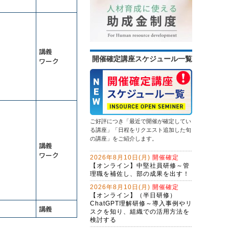
情報セキュリティ研修～身近な事例
問合せ対応効率化のためのＡＩエー
から社内リスクを抑制する
ジェント研修～CopilotとExcel編
（２日間）
13,500円
14,300円
会員
通常
生成ＡＩを味方にするWebマーケテ
2026年9月14日(月)
オンライン
ィング戦略とAIO・LLMO対応記事作
2026年9月28日(月)
オンライン
成術～年間6,000件の問合せを獲得す
講義
（半日研修）営業向け生成ＡＩ活用
る、インソース流のWeb開発
開催確定講座スケジュール一覧
ワーク
問題解決研修～ビジネス上の問題を
研修～提案書作成・Excel作業を効率
解決する
化する
初心者限定！GeminiでWeb検索・情
13,500円
14,300円
会員
通常
報整理から自業務特化ＡＩ作成まで
2026年9月28日(月)
オンライン
学ぶ３日間集中コース
ChatGPT×Excelレベルアップ研修～
マクロ仕様書で、要件定義力を強化
する
ご好評につき「最近で開催が確定してい
（半日研修）ChatGPTによるプログ
る講座」「日程をリクエスト追加した旬
ラミング効率化研修～活用事例とプ
の講座」をご紹介します。
講義
ロンプトを学ぶ
ＡＩエージェント開発研修～
ワーク
2026年8月10日(月)
開催確定
LangChainで業務プロセスを改善す
【オンライン】中堅社員研修～管
る（２日間）
理職を補佐し、部の成果を出す！
初心者限定！Copilotで基本操作から
自業務特化ＡＩ作成まで学ぶ３日間
2026年8月10日(月)
開催確定
集中コース
【オンライン】（半日研修）
生成ＡＩを活用した企画立案ワーク
ChatGPT理解研修～導入事例やリ
講義
ショップ～アイデアソンに取り組む
スクを知り、組織での活用方法を
検討する
生成AI活用講座・応用編