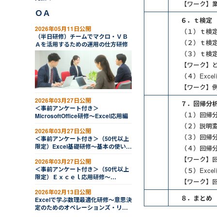
【ワーク】
ＯＡ
６．ｔ検定​
2026年05月11日公開
（１）ｔ検定
（半日研修）チームでマクロ・ＶＢ
（２）ｔ検定
Ａを活用するための運用の仕方研修
（３）ｔ検定
【ワーク】ど
（４）Exce
【ワーク】
2026年03月27日公開
７．回帰分析
＜事前アンケート付き＞
（１）回帰分
MicrosoftOffice研修～Excel応用編
（２）説明変
2026年03月27日公開
（３）回帰分
＜事前アンケート付き＞（50代以上
限定）Excel基礎研修～基本の使い方
（４）回帰分
や関数、グラフを学ぶ
【ワーク】回
2026年03月27日公開
＜事前アンケート付き＞（50代以上
（５）Exce
限定）Ｅｘｃｅｌ応用研修～
【ワーク】
VLOOKUPなどの関数やグラフ、ピ
2026年02月13日公開
ボットテーブルを学ぶ
８．まとめ
Excelで学ぶ数理最適化研修～意思決
定のためのオペレーションズ・リサ
ーチ