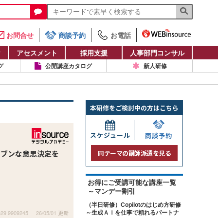
お問合せ
商談予約
お電話
け
アセスメント
採用支援
人事部門コンサル
グ
公開講座カタログ
新人研修
本研修をご検討中の方はこちら
スケジュール
商談予約
リブンな意思決定を
同テーマの講師派遣を見る
お得にご受講可能な講座一覧
～マンデー割引
（半日研修）Copilotのはじめ方研修
629 9909245
26/05/01 更新
～生成ＡＩを仕事で頼れるパートナ