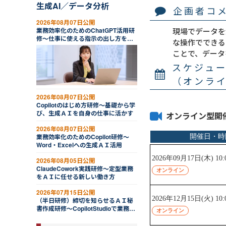
生成AI／データ分析
企画者コ
2026年08月07日公開
現場でデータを
業務効率化のためのChatGPT活用研
修～仕事に使える指示の出し方を学
な操作でできる
ぶ
ことで、データ
スケジュ
（オンラ
2026年08月07日公開
Copilotのはじめ方研修～基礎から学
び、生成ＡＩを自身の仕事に活かす
オンライン型開
2026年08月07日公開
業務効率化のためのCopilot研修～
Word・Excelへの生成ＡＩ活用
2026年08月05日公開
ClaudeCowork実践研修～定型業務
をＡＩに任せる新しい働き方
2026年07月15日公開
（半日研修）締切を知らせるＡＩ秘
書作成研修～CopilotStudioで業務自
動化