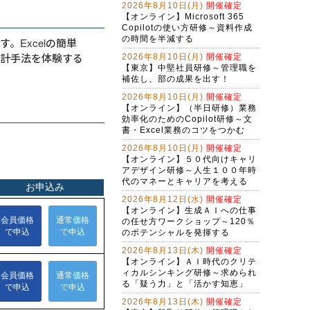
2026年8月10日(月)
開催確定
Claude Cowork実践研修～定型業務
【オンライン】Microsoft 365
をＡＩに任せる新しい働き方
Copilotの使い方研修～資料作成
の時間を半減する
Excelの簡単
生成AI活用講座・基礎編
統計手法を体験する
2026年8月10日(月)
開催確定
【東京】中堅社員研修～管理職を
Ｇ検定対策研修～現代に必須のＡＩ
補佐し、部の成果を出す！
リテラシー（２日間）
2026年8月10日(月)
開催確定
アプリを作れる自分になる！生成Ａ
【オンライン】（半日研修）業務
Ｉで仕事を変えるバイブコーディン
効率化のためのCopilot研修～文
グ研修（２日間）
書・Excel業務のコツをつかむ
バイブコーディング体験研修～ＡＩ
の力でプログラムを自動作成する
2026年8月10日(月)
開催確定
【オンライン】５０代向けキャリ
（半日研修）ＡＩ時代の構文リテラ
アデザイン研修～人生１００年時
シー向上研修～アレクサンドラ・ア
代のマネーとキャリアを考える
ミラーゼ構文で考える
2026年8月12日(水)
開催確定
（半日研修）締切を知らせるＡＩ秘
【オンライン】生成ＡＩへの仕事
書作成研修～Copilot Studioで業務自
の任せ方ワークショップ～120％
動化
Gemini実践者向け！NotebookLM資
のポテンシャルを発揮する
料作成からGem構築まで学ぶ３日間
2026年8月13日(木)
開催確定
集中コース
【オンライン】ＡＩ時代のクリテ
Copilot実践者向け！Excel自動化か
ィカルシンキング研修～求められ
らＡＩエージェント構築まで学ぶ３
る「疑う力」と「活かす知恵」
日間集中コース
（半日研修）RAGシステム基礎研修
2026年8月13日(木)
開催確定
～組織内のデータを活用するＡＩエ