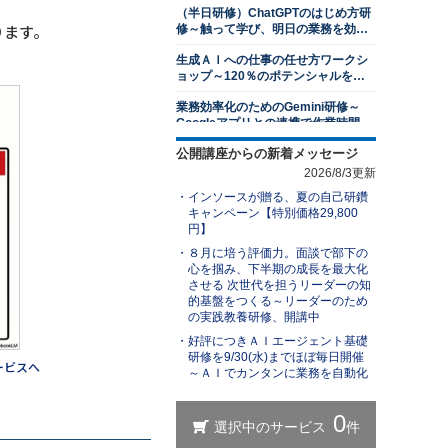
（半日研修）ChatGPTのはじめ方研
13,500円
14,300円
会員
通常
なります。
修～触って学び、明日の業務を効率
2026年8月31日(月)
オンライン
化する
。
生成ＡＩへの仕事の任せ方ワークシ
１対１面談研修～部下のキャリア開
ョップ～120％のポテンシャルを発
発支援編
揮する
業務効率化のためのGemini研修～
13,500円
14,300円
会員
通常
Googleアプリとの連携で作業時間を
2026年8月31日(月)
オンライン
削減する
公開講座からの新着メッセージ
（半日研修）ChatGPTを活用した発
若手社員研修～主体性の発揮
想力強化研修
2026/8/3更新
13,500円
14,300円
会員
通常
インソースが贈る、夏の自己研鑽
ＡＩエージェント基礎研修～自分専
2026年8月31日(月)
オンライン
キャンペーン【特別価格29,800
用の生成ＡＩで業務を自動化する
円】
アサーティブコミュニケーション研
（半日研修）ChatGPT×Excel研修～
８月に培う評価力。面談で部下の
修～自他尊重のスタンスで言いにく
身近なExcel業務から始めるＡＩ活用
心を掴み、下半期の成長を最大化
いことを伝える
13,500円
14,300円
会員
通常
させる 次世代を担うリーダーの知
ChatGPTを活用したビジネス文書研
的基盤をつくる～リーダーのため
2026年8月31日(月)
オンライン
修～文書作成の新スタンダードを学
の実践教養研修、開講中
ぶ
レジリエンス研修～しなやかにスト
好評につきＡＩエージェント基礎
生成ＡＩを活用した業務改善研修～
レスと向き合い、回復力を身につけ
研修を9/30(水)までほぼ毎日開催
業務を可視化し、ＡＩに置き換え組
ービスへ
る
～ＡＩでカンタンに業務を自動化
織展開する
13,500円
14,300円
会員
通常
（半日研修）ChatGPT理解研修～導
2026年9月7日(月)
オンライン
入事例やリスクを知り、組織での活
用方法を検討する
リスクマネジメント研修～未然に防
【ＡＩと働く】研修担当者レベルア
ぐ方法を学ぶ