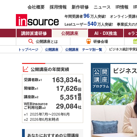
会社概要
採用情報
新作研修
ニュース
IR情報
I
96
年間受講者
万人
突破!
オンライン受講
540
Leafユーザー
万人
突破!
事業拡大の
講師派遣研修
公開講座
AI・DX推進
eラ
公開講座とは
研修会場
ビジネス統計学実践
トップページ
公開講座
公開講座 テーマ別一覧
公開講座の年間実績
ビジネス
163,834
受講者数
※1
名
17,626
開催数
※1
回
5,351
種
講座数
※2
類
29,084
WEBinsource
社
ご利用社数
※2
※1
2025年7月～2026年6月
※2
2026年6月末時点
あなたにおすすめの公開講座