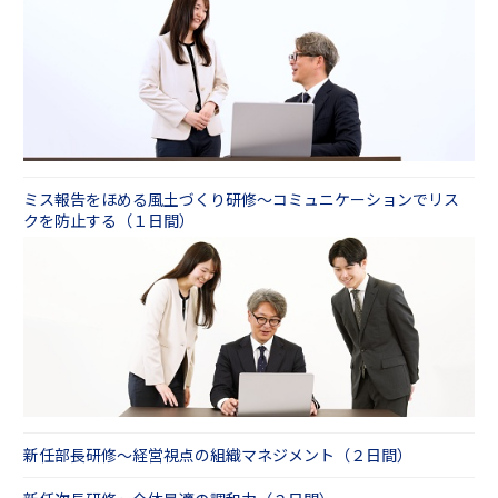
ご支援も可能です。
えて、組織内の意識統一を図ることができま
す。ぜひご活用ください。
人事サポートシステム「Ｌｅａｆ」をインフラ
とした動画教育
【動画教材】リスクマネジメント研修～損失の
最小化を図るプロセスを習得する（冊子教材・
動画教材（ｅラーニング）について
テスト付き）
【動画教材】リスク管理・コンプライアンス講
座一覧
ミス報告をほめる風土づくり研修～コミュニケーションでリス
クを防止する（１日間）
また、動画教材を全社員に漏れなく受講いただ
くための受講管理システムもご用意しておりま
す。
多機能・マルチデバイスLMS Leaf
Lightning（リーフライトニング）
新任部長研修～経営視点の組織マネジメント（２日間）