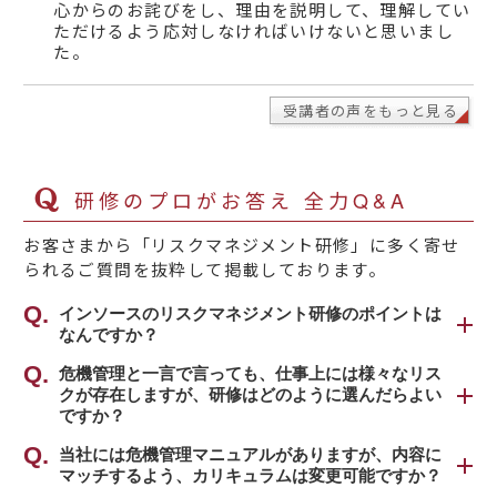
心からのお詫びをし、理由を説明して、理解してい
ただけるよう応対しなければいけないと思いまし
た。
受講者の声をもっと見る
研修のプロがお答え 全力Q&A
お客さまから「リスクマネジメント研修」に多く寄せ
られるご質問を抜粋して掲載しております。
インソースのリスクマネジメント研修のポイントは
なんですか？
インソースのリスクマネジメント関連研修の最
危機管理と一言で言っても、仕事上には様々なリス
クが存在しますが、研修はどのように選んだらよい
大の特徴は、研修時間の半分を占める豊富な演
ですか？
習です。演習の特徴は「リスクの洗い出し」
「対応方針の決定」「リスク対策会議」です。
仕事上のミスによって生じる不都合(事務リス
当社には危機管理マニュアルがありますが、内容に
座学だけでなく、演習問題、グループワークの
マッチするよう、カリキュラムは変更可能ですか？
ク)、顧客サービスに対するお客さまからの苦情