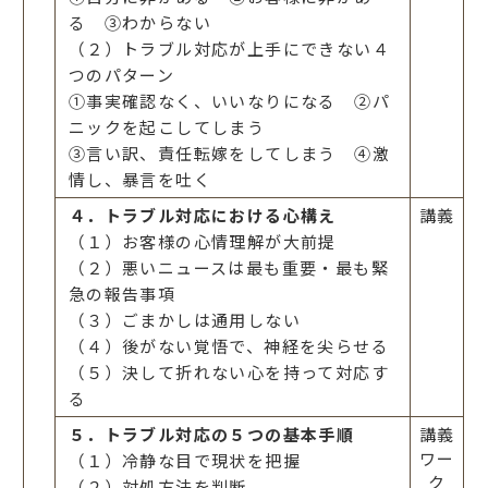
る ③わからない
（２）トラブル対応が上手にできない４
つのパターン
①事実確認なく、いいなりになる ②パ
ニックを起こしてしまう
③言い訳、責任転嫁をしてしまう ④激
情し、暴言を吐く
４．トラブル対応における心構え
講義
（１）お客様の心情理解が大前提
（２）悪いニュースは最も重要・最も緊
急の報告事項
（３）ごまかしは通用しない
（４）後がない覚悟で、神経を尖らせる
（５）決して折れない心を持って対応す
る
５．トラブル対応の５つの基本手順
講義
ワー
（１）冷静な目で現状を把握
ク
（２）対処方法を判断