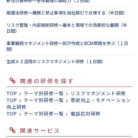
新任次長研修～全体最適の調和力（２日間）
取適法研修～義務と禁止事項を自社取引で点検する（半日間）
リスク管理・内部統制研修～基本と現場での効果的な展開（半
日間）
事業継続マネジメント研修～BCP作成とBCM実践を学ぶ（１日
間）
生成ＡＩ活用のリスクマネジメント研修（１日間）
関連の研修を探す
TOP
>
テーマ別研修一覧
>
リスクマネジメント研修
TOP
>
テーマ別研修一覧
>
意欲向上・モチベーション
向上研修
TOP
>
テーマ別研修一覧
>
電話応対研修
関連サービス