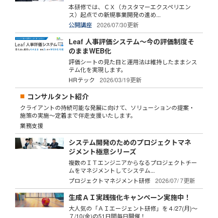
本研修では、ＣＸ（カスタマーエクスペリエン
ス）起点での新規事業開発の進め...
公開講座
2026/07/30更新
Leaf 人事評価システム～今の評価制度そ
のままWEB化
評価シートの見た目と運用法は維持したままシス
テム化を実現します。
HRテック
2026/03/19更新
コンサルタント紹介
クライアントの持続可能な発展に向けて、ソリューションの提案・
施策の実施～定着まで伴走支援いたします。
業務支援
システム開発のためのプロジェクトマネ
ジメント極意シリーズ
複数のＩＴエンジニアからなるプロジェクトチー
ムをマネジメントしてシステム...
プロジェクトマネジメント研修
2026/07/ 7更新
生成ＡＩ実践強化キャンペーン実施中！
大人気の「ＡＩエージェント研修」を４/27(月)～
７/10(金)の51日間毎日開催！