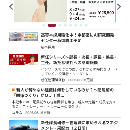
高専卒採用強化中！宇都宮にAI研究開発
センター秋頃竣工予定
新卒採用
新任シリーズ～部長・次長・課長・係長・
主任。新たな役割への意識転換
インソースではこの度、これからの時代をリード
していく、役職者・リーダーに...
新任管理職研修
2026/02/18更新
新人が辞めない組織は何をしているのか？～配属前の
「関係づくり」がＯＪＴ成...
本記事では、配属前から信頼関係を築き、新人の定着と成長を支え
るＯＪＴトレーナー・トレーニーの関係づく...
コラム
2026/06/16更新
新任課長研修～管理職に求められるマネジ
メント・采配力（２日間）