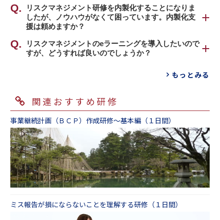
時間を多く取ることで、実践力をつけていきま
(クレームリスク)、不適切な顧客サービスから生
可能でございます。リスクマネジメント研修を
リスクマネジメント研修を内製化することになりま
す。
じる悪い評判（レピュテーションリスク）、仕
したが、ノウハウがなくて困っています。内製化支
実施するにあたっては、まず、現状どのような
研修では、①「リスクにはどのような種類があ
事に関するルール違反（コンプライアンスリス
援は頼めますか？
リスク対策教育をされているかお伺いできれば
るか」を洗い出します。②洗い出したリスクの
ク）など、仕事に関して「とんでもないことが
と考えております。
「優先順位付け」を行います。③「リスクが発
１．研修内製化サービス
リスクマネジメントのeラーニングを導入したいので
起きる可能性」は大なり小なり潜んでいます。
危機管理マニュアルについては、研修中にテキ
すが、どうすれば良いのでしょうか？
生した場合、どのような対応を行うべきか」に
研修内製化サービスをご提供しております。研
インソースでは大小様々なリスクそれぞれに対
ストと一緒に受講者さまに配布いただくことを
ついて検討します。④「トラブル・リスクの発
修実施に至る各プロセスのご支援から、トータ
応したカリキュラムをご用意しておりますの
ｅラーニングを導入するにあたっては、大きく
おすすめいたします。研修中に講師が適宜マニ
もっとみる
生を予防する方法」を考えます。組織の課題を
ルコーディネートまで対応可能です。
で、「潜んでいるリスクがトラブルとして顕在
分けて以下の２点、整備する必要があります。
ュアルについて触れ、改めて組織の危機管理体
自ら発見できるようになる、組織のリスク管理
ご予算などに応じて、提案いたしますので、弊
化しやすい」「トラブルになったときの影響が
制やマニュアルの存在を周知し、ルールの定着
能力が飛躍的に向上する、部下の能力把握、部
社営業担当までお申し付けください。
関連おすすめ研修
大きい」といった２つの観点で優先順位をお考
①インフラ
を図るようお手伝いさせていただきます。
下指導にも有効とご好評をいただいておりま
えいただきお選びいただくことをおすすめいた
ｅラーニングを視聴できるようにするためのシ
す。
研修内製化サービス
事業継続計画（ＢＣＰ）作成研修～基本編（１日間）
します。なお、最も基本的な「リスクマネジメ
ステム環境をどのように用意するか
ント研修」では、様々なリスクを洗い出し、顕
②コンテンツ
在化のしやすさと、顕在化したときの影響の大
インフラが整った状態で、実際に何を従業員に
２．動画教材の販売
きさを考え、どのリスクから対策を打つべきか
視聴させるのか？買うのか？作るのか？作る場
社内研修実施用の危機管理動画教材を販売して
考えていただくワークが含まれております。
合外注するのか自社で作るのか？
います。管理職向け、一般職向け、冊子教材・
テスト付の動画もございます。
リスク管理に関連するテーマ一覧
インソースでは、一気通貫でご支援させていた
安価で教育を行える、代人数に教育を実施でき
だきます。もちろん、インフラのみ／コンテン
ミス報告が損にならないことを理解する研修（１日間）
る、ブラッシュアップの必要なくそのまま使え
ツのみ／自社制作のご支援のみなど、部分的な
るなど、手間がかからないうえに、繰り返し使