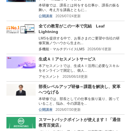
本研修では、課長とは何をする仕事か、課長の振る
舞い、考え方を講義とともに...
公開講座
2026/07/24更新
全ての教育がこの一本で完結 Leaf
Lightning
LMSを提供する中で、お客さまのご要望や当社の研
修実施ノウハウから生まれ...
多機能・マルチデバイスLMS
2026/08/ 6更新
生成ＡＩアセスメントサービス
本アセスメントでは、生成ＡＩ活用に必要なスキル
をオンラインで測定し、個人...
アセスメント
2026/06/18更新
部長レベルアップ研修～課題を解決し、変革
へつなげる
本研修では、部長としての仕事を振り返り、困って
いること、悩み、今の課題を...
公開講座
2026/07/30更新
スマートパックポイントが使えます！「通信
教育百貨店」