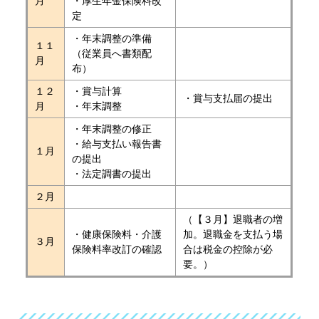
月
・厚生年金保険料改
定
・年末調整の準備
１１
（従業員へ書類配
月
布）
１２
・賞与計算
・賞与支払届の提出
月
・年末調整
・年末調整の修正
・給与支払い報告書
１月
の提出
・法定調書の提出
２月
（【３月】退職者の増
・健康保険料・介護
加。退職金を支払う場
３月
保険料率改訂の確認
合は税金の控除が必
要。）