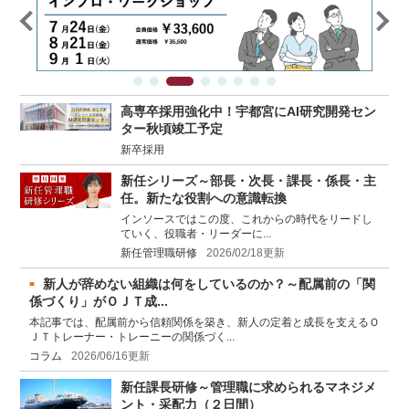
高専卒採用強化中！宇都宮にAI研究開発セン
ター秋頃竣工予定
新卒採用
新任シリーズ～部長・次長・課長・係長・主
任。新たな役割への意識転換
インソースではこの度、これからの時代をリードし
ていく、役職者・リーダーに...
新任管理職研修
2026/02/18更新
新人が辞めない組織は何をしているのか？～配属前の「関
係づくり」がＯＪＴ成...
本記事では、配属前から信頼関係を築き、新人の定着と成長を支えるＯ
ＪＴトレーナー・トレーニーの関係づく...
コラム
2026/06/16更新
新任課長研修～管理職に求められるマネジメ
ント・采配力（２日間）