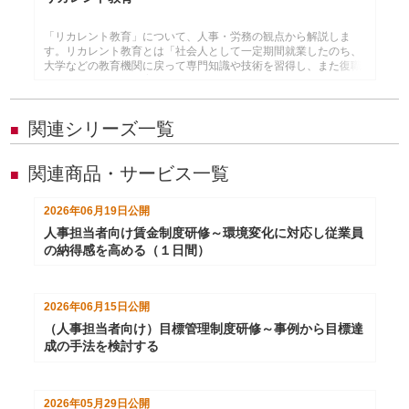
「リカレント教育」について、人事・労務の観点から解説しま
す。リカレント教育とは「社会人として一定期間就業したのち、
大学などの教育機関に戻って専門知識や技術を習得し、また復職
することができる教育システム」を意味する言葉です。
関連シリーズ一覧
■
関連商品・サービス一覧
■
2026年06月19日
公開
人事担当者向け賃金制度研修～環境変化に対応し従業員
の納得感を高める（１日間）
2026年06月15日
公開
（人事担当者向け）目標管理制度研修～事例から目標達
成の手法を検討する
2026年05月29日
公開