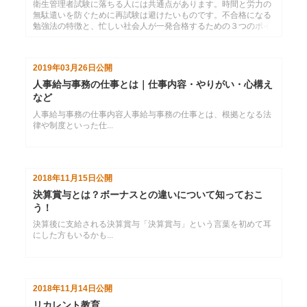
衛生管理者試験に落ちる人には共通点があります。時間と労力の
無駄遣いを防ぐために再試験は避けたいものです。不合格になる
勉強法の特徴と、忙しい社会人が一発合格するための３つのポイ
ントを解説します。
2019年03月26日
公開
人事給与事務の仕事とは｜仕事内容・やりがい・心構え
など
人事給与事務の仕事内容人事給与事務の仕事とは、根拠となる法
律や制度といった仕...
2018年11月15日
公開
決算賞与とは？ボーナスとの違いについて知っておこ
う！
決算後に支給される決算賞与「決算賞与」という言葉を初めて耳
にした方もいるかも...
2018年11月14日
公開
リカレント教育