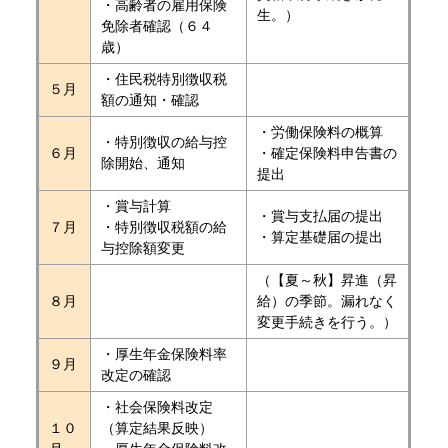
・高齢者の雇用保険
生。）
免除者確認（６４
歳）
・住民税特別徴収税
５月
額の通知・確認
・労働保険料の概算
・特別徴収の給与控
６月
・確定保険料申告書の
除開始、通知
提出
・賞与計算
・賞与支払届の提出
７月
・特別徴収税額の給
・算定基礎届の提出
与控除額変更
（【夏～秋】昇進（昇
８月
給）の季節。漏れなく
変更手続きを行う。）
・厚生年金保険料率
９月
改定の確認
・社会保険料改定
１０
（算定結果反映）