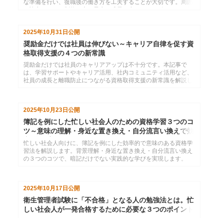
な準備を行い、復職後の働き方を工夫することが大切です。周囲
と協力しながら制約の中で最大の成果を出すためのポイントを解
説します。
2025年10月31日
公開
奨励金だけでは社員は伸びない～キャリア自律を促す資
格取得支援の４つの新常識
奨励金だけでは社員のキャリアアップは不十分です。本記事で
は、学習サポートやキャリア活用、社内コミュニティ活用など、
社員の成長と離職防止につながる資格取得支援の新常識を解説し
ます。
2025年10月23日
公開
簿記を例にした忙しい社会人のための資格学習３つのコ
ツ～意味の理解・身近な置き換え・自分流言い換えで効
率アップ
忙しい社会人向けに、簿記を例にした効率的で意味のある資格学
習法を解説します。背景理解・身近な置き換え・自分流言い換え
の３つのコツで、暗記だけでない実践的な学びを実現します。
2025年10月17日
公開
衛生管理者試験に「不合格」となる人の勉強法とは。忙
しい社会人が一発合格するために必要な３つのポイント