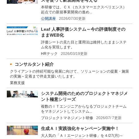
本研修では、ＣＸ（カスタマーエクスペリエンス）
起点での新規事業開発の進め...
公開講座
2026/07/30更新
Leaf 人事評価システム～今の評価制度その
ままWEB化
評価シートの見た目と運用法は維持したままシステ
ム化を実現します。
HRテック
2026/03/19更新
コンサルタント紹介
クライアントの持続可能な発展に向けて、ソリューションの提案・施策
の実施～定着まで伴走支援いたします。
業務支援
システム開発のためのプロジェクトマネジメ
ント極意シリーズ
複数のＩＴエンジニアからなるプロジェクトチーム
をマネジメントしてシステム...
プロジェクトマネジメント研修
2026/07/ 7更新
生成ＡＩ実践強化キャンペーン実施中！
大人気の「ＡＩエージェント研修」を４/27(月)～