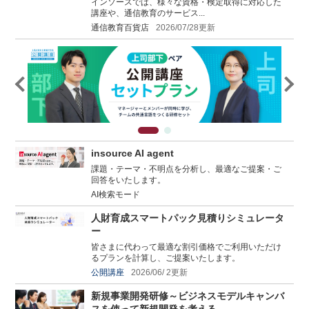
インソースでは、様々な資格・検定取得に対応した
講座や、通信教育のサービス...
通信教育百貨店
2026/07/28更新
insource AI agent
課題・テーマ・不明点を分析し、最適なご提案・ご
回答をいたします。
AI検索モード
人財育成スマートパック見積りシミュレータ
ー
皆さまに代わって最適な割引価格でご利用いただけ
るプランを計算し、ご提案いたします。
公開講座
2026/06/ 2更新
新規事業開発研修～ビジネスモデルキャンバ
スを使って新規開発を考える