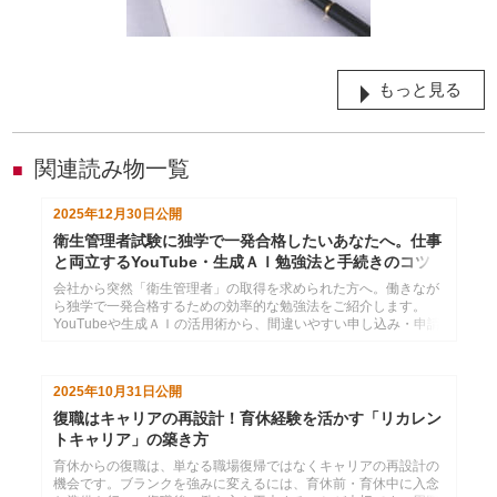
もっと見る
関連読み物一覧
■
2025年12月30日
公開
衛生管理者試験に独学で一発合格したいあなたへ。仕事
と両立するYouTube・生成ＡＩ勉強法と手続きのコツ
会社から突然「衛生管理者」の取得を求められた方へ。働きなが
ら独学で一発合格するための効率的な勉強法をご紹介します。
YouTubeや生成ＡＩの活用術から、間違いやすい申し込み・申請
手続きまで網羅して解説します。
2025年10月31日
公開
復職はキャリアの再設計！育休経験を活かす「リカレン
トキャリア」の築き方
育休からの復職は、単なる職場復帰ではなくキャリアの再設計の
機会です。ブランクを強みに変えるには、育休前・育休中に入念