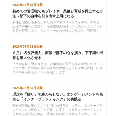
2026年07月15日
公開
初めての管理職でもプレイヤー業務と育成を両立する方
法～部下の自律を引き出す上司になる
新任管理職が成果を出すためのマネジメントスキルや、アドラー
心理学を用いた対話術、職場環境の維持に不可欠なハラスメント
対策を解説します。プレイヤーから一段上の視点へ。管理職とし
ての「型」を身につけ、自信を持ってチームを率いるリーダーを
目指しましょう。
2026年07月08日
公開
８月に培う評価力。面談で部下の心を掴み、下半期の成
長を最大化させる
上半期を振り返る８月は、評価制度の運用を見直す絶好のタイミ
ングです。評価者研修の必要性や現場で起こりやすい課題、評価
スキルを高めるポイントを紹介します。
2026年06月26日
公開
理念を「飾り」で終わらせない。エンゲージメントを高
める「インナーブランディング」の実践法
理念が現場に響かないとお悩みの経営者・人事へ。インナーブラ
ンディングで理念を「自分事」に変え、従業員エンゲージメント
を高める実践法を解説。共感と自律的な行動を生み出し、強い組