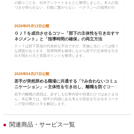
の困りごとを、社外アンケートをもとに整理しました。本人の気
づきが得られない、行動に繋がらない、ベテランへの指導が難し
いなど、現場で頻発するお悩みごとについて、具体的な対処のヒ
ントを解説します。
2026年05月13日
公開
ＯＪＴを成功させるコツ～「部下の主体性を引き出すマ
ネジメント」と「指導時間の確保」の両立方法
ＯＪＴは部下育成の代表的な手法ですが、実施に当たっては様々
な課題があります。指導時間を確保しながら部下の主体性を引き
出す関わり方と実践ポイントを整理します。
2026年04月27日
公開
若手が突然辞める職場に共通する「?み合わないコミュ
ニケーション」～主体性を引き出し、離職を防ぐコーチ
ング術
若手の離職の原因は、必ずしも仕事内容や待遇だけではありませ
ん。本記事では、相手の内側にある考えや意欲を引き出すコーチ
ング型の関わり方を解説します。
関連商品・サービス一覧
■