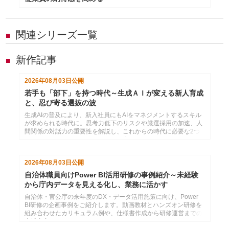
関連シリーズ一覧
■
新作記事
■
2026年08月03日
公開
若手も「部下」を持つ時代～生成ＡＩが変える新人育成
と、忍び寄る選抜の波
生成AIの普及により、新入社員にもAIをマネジメントするスキル
が求められる時代に。思考力低下のリスクや厳選採用の加速、人
間関係の対話力の重要性を解説し、これからの時代に必要な2つ
のコミュニケーション力と効果的な育成法を提言します。
2026年08月03日
公開
自治体職員向けPower BI活用研修の事例紹介～未経験
から庁内データを見える化し、業務に活かす
自治体・官公庁の来年度のDX・データ活用施策に向け、Power
BI研修の企画事例をご紹介します。動画教材とハンズオン研修を
組み合わせたカリキュラム例や、仕様書作成から研修運営までの
支援内容をまとめています。