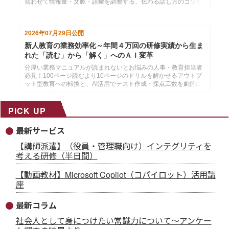
合わせて情報量・文脈・語彙を調整する、伝わる話し方のコツを
紹介します。
2026年07月29日
公開
新人教育の業務効率化～年間４万回の研修実績から生ま
れた「読む」から「解く」へのＡＩ変革
分厚い業務マニュアルが読まれないとお悩みの人事・教育担当者
必見！100ページ読むより10ページのドリルを解かせるアウトプ
ット型教育への転換と、AI活用でテスト作成・採点工数を劇的に
削減する方法を解説。
PICK UP
最新サービス
【講師派遣】（役員・管理職向け）インテグリティを
考える研修（半日間）
【動画教材】Microsoft Copilot（コパイロット）活用講
座
最新コラム
社会人として身につけたい常識力について～アンケー