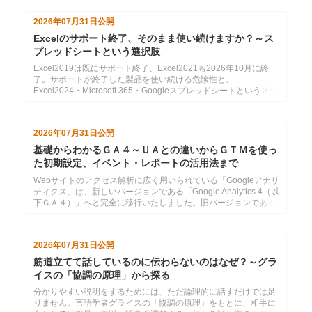
2026年07月31日
公開
Excelのサポート終了、そのまま使い続けますか？～ス
プレッドシートという選択肢
Excel2019は既にサポート終了、Excel2021も2026年10月に終
了。サポートが終了した製品を使い続ける危険性と、
Excel2024・Microsoft 365・Googleスプレッドシートという３つ
の選択肢の紹介
2026年07月31日
公開
基礎からわかるＧＡ４～ＵＡとの違いからＧＴＭを使っ
た初期設定、イベント・レポートの活用法まで
Webサイトのアクセス解析に広く用いられている「Googleアナリ
ティクス」は、新しいバージョンである「Google Analytics 4（以
下ＧＡ４）」へと完全に移行いたしました。旧バージョンである
「ユニバーサルアナリティク...
2026年07月31日
公開
筋道立てて話しているのに伝わらないのはなぜ？～グラ
イスの「協調の原理」から探る
分かりやすい説明をするためには、ただ論理的に話すだけでは足
りません。言語学者グライスの「協調の原理」をもとに、相手に