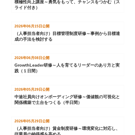
積極性向上講座～勇気をもって、チャンスをつかむ（ス
ライド付き）
2026年06月15日
公開
（人事担当者向け）目標管理制度研修～事例から目標達
成の手法を検討する
2026年06月08日
公開
GrowthLeader研修～人を育てるリーダーのあり方と実
践（１日間）
2026年05月29日
公開
中途社員向けオンボーディング研修～価値観の可視化と
関係構築で土台をつくる（半日間）
2026年05月29日
公開
（人事担当者向け）賃金制度研修～環境変化に対応し、
従業員の納得感を高める