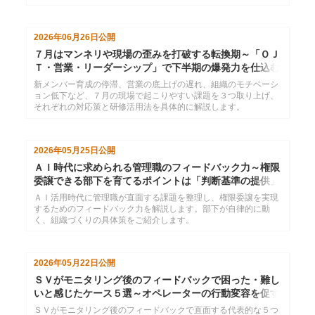
織を作るためのヒントを提示します。
2026年06月26日
公開
７月はマンネリや現場の歪みを打破する転換期～「ＯＪ
Ｔ・営業・リーダーシップ」で下半期の爆発力を仕込む
新メンバー育成の停滞、営業の底上げの遅れ、組織のモチベーシ
ョン低下など、７月の現場で起こりやすい課題を３つ取り上げ、
それぞれの対応策と研修活用法を具体的に解説します。
2026年05月25日
公開
ＡＩ時代に求められる管理職のフィードバック力～権限
委譲できる部下を育てるポイントは「判断基準の提供」
ＡＩ活用時代に管理職が直面する課題を整理し、権限委譲を実現
するためのフィードバック力を解説します。部下が自律的に動
く、組織づくりの具体策をご紹介します。
2026年05月22日
公開
ＳＶがモニタリング後のフィードバックで困った・難し
いと感じたケース５選～オペレーターの行動変容を促す
には
ＳＶがモニタリング後のフィードバックで直面する代表的な５つ