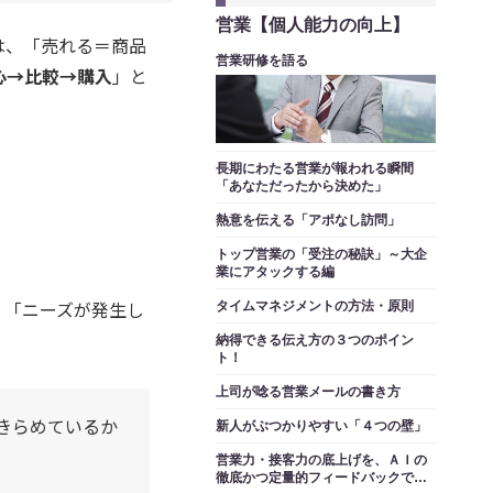
営業【個人能力の向上】
は、「売れる＝商品
営業研修を語る
心→比較→購入
」と
長期にわたる営業が報われる瞬間
「あなただったから決めた」
熱意を伝える「アポなし訪問」
トップ営業の「受注の秘訣」～大企
業にアタックする編
、「ニーズが発生し
タイムマネジメントの方法・原則
納得できる伝え方の３つのポイン
ト！
上司が唸る営業メールの書き方
きらめているか
新人がぶつかりやすい「４つの壁」
営業力・接客力の底上げを、ＡＩの
徹底かつ定量的フィードバックで実