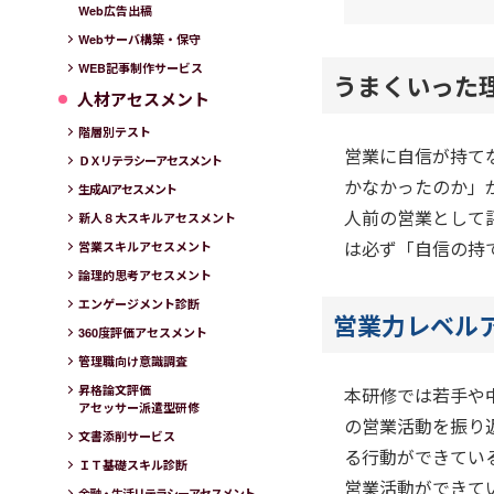
Web広告出稿
Webサーバ構築・保守
WEB記事制作サービス
うまくいった
人材アセスメント
階層別テスト
営業に自信が持て
ＤＸリテラシーアセスメント
かなかったのか」
生成AIアセスメント
人前の営業として
新人８大スキルアセスメント
は必ず「自信の持
営業スキルアセスメント
論理的思考アセスメント
エンゲージメント診断
営業力レベル
360度評価アセスメント
管理職向け意識調査
昇格論文評価
本研修では若手や
アセッサー派遣型研修
の営業活動を振り
文書添削サービス
る行動ができてい
ＩＴ基礎スキル診断
営業活動ができて
金融・生活リテラシーアセスメント