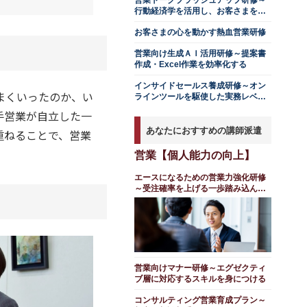
営業トークブラッシュアップ研修～
行動経済学を活用し、お客さまを動
かす
お客さまの心を動かす熱血営業研修
営業向け生成ＡＩ活用研修～提案書
作成・Excel作業を効率化する
インサイドセールス養成研修～オン
まくいったのか、い
ラインツールを駆使した実務レベル
アップ編
手営業が自立した一
あなたにおすすめの講師派遣
重ねることで、営業
営業【個人能力の向上】
エースになるための営業力強化研修
～受注確率を上げる一歩踏み込んだ
攻略プラン
営業向けマナー研修～エグゼクティ
ブ層に対応するスキルを身につける
コンサルティング営業育成プラン～