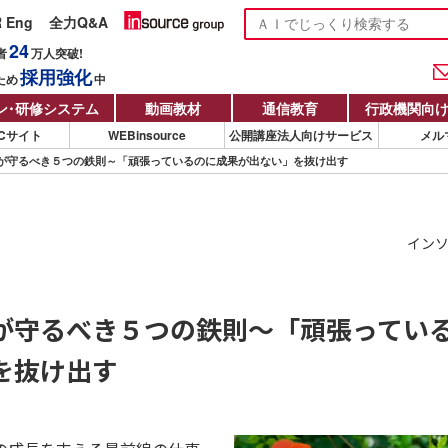
R Eng
全力Q&A
24
者
万人
突破!
採用強化
ため
中
ン
・
研修システム
動画教材
通信教育
行政機関向
Cサイト
WEBinsource
公開講座法人向けサービス
メル
が守るべき５つの鉄則～「頑張っているのに成果が出ない」を抜け出す
インソ
が守るべき５つの鉄則～「頑張ってい
を抜け出す