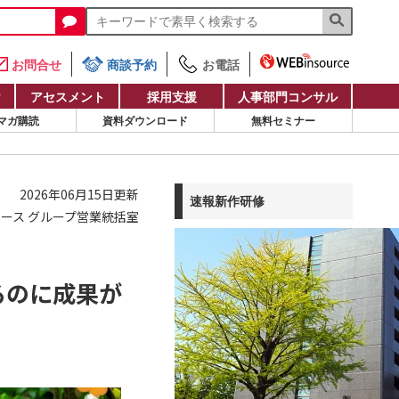
お問合せ
商談予約
お電話
け
アセスメント
採用支援
人事部門コンサル
マガ購読
資料ダウンロード
無料セミナー
2026年06月15日更新
速報新作研修
ース グループ営業統括室
るのに成果が