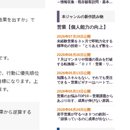
～情報収集・既存顧客訪問・基本動
作の再徹底で２、３年目の停滞を突
破する
本ジャンルの新作読み物
結果を出すか」で
営業【個人能力の向上】
2026年07月29日公開
未経験営業を３ヶ月で即戦力化する
標準化の技術～「とりあえず数を打
て」の経験則ＯＪＴから脱却する手
2026年06月26日公開
法
です。
７月はマンネリや現場の歪みを打破
する転換期～「ＯＪＴ・営業・リー
ダーシップ」で下半期の爆発力を仕
で、行動に優先順位
2026年05月13日公開
込む
知識もスキルもない。それでも受注
目標になります。上
できる～営業ビギナーはハートで戦
う
ます。
2026年05月13日公開
営業のお悩みTOP10～営業課題から
あぶり出す、成果が伸びない原因と
組織が取るべき打ち手
2026年04月24日公開
果から逆算する
若手営業が守るべき５つの鉄則～
「頑張っているのに成果が出ない」
を抜け出す