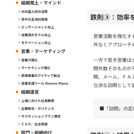
組織風土・マインド
内向型人材の活用
鉄則③：効率
若手の主体的発揮
エンゲージメント向上
営業活動を強化す
従業員のモラル向上
モチベーション向上
外なくアプローチ
営業・マーケティング
一方で若手営業ほ
営業力強化
問件数そのものが
マーケティング強化
問、メール、ＦＡ
新規事業のアイディア創出
営業支援ツール Remote Plants
立派な訪問として
組織運営
上場に向けた社員教育
■「訪問」の定
企業統治・ガバナンス
サクセッションプラン策定
ＣＳＲ、社会貢献
部門・組織向け