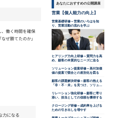
あなたにおすすめの公開講座
営業【個人能力の向上】
営業基礎研修～営業のいろはを知
り、営業活動の流れを学ぶ
し、働く時間を確保
「なぜ勝てたのか」
ヒアリング力向上研修～質問力を高
め、顧客の本質的なニーズに迫る
ソリューション提案研修～高付加価
値の提案で競合との差別化を図る
顧客の課題解決研修～顧客の抱える
「非・不・未」を見つけ、ソリュー
ションを提示する
リレーション強化研修～顧客に寄り
添い、担当としての信頼を獲得する
クロージング研修～成約率を上げる
ための引き出しを増やす
な力になる