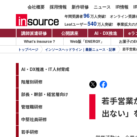
会社概要
採用情報
新作研修
ニュース
IR情報
I
96
年間受講者
万人
突破!
オンライン受講
540
Leafユーザー
万人
突破!
事業拡大の
講師派遣研修
公開講座
AI・DX推進
eラ
What's insource？
Web版「ENERGY」
お菓子のE
若手営業
トップページ
インソースヘッドライン｜最新ニュース・記事
AI・DX推進・IT人材育成
階層別研修
部長・幹部・経営層向け
若手営業
管理職研修
出ない」
中堅社員研修
若手研修