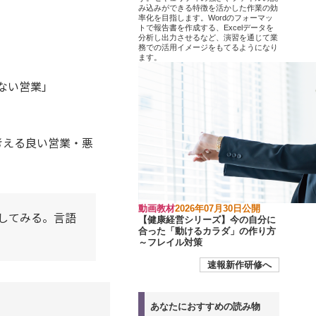
み込みができる特徴を活かした作業の効
率化を目指します。Wordのフォーマッ
トで報告書を作成する、Excelデータを
分析し出力させるなど、演習を通じて業
務での活用イメージをもてるようになり
ます。
ない営業」
考える良い営業・悪
動画教材
2026年07月30日公開
してみる。言語
【健康経営シリーズ】今の自分に
合った「動けるカラダ」の作り方
～フレイル対策
速報新作研修へ
あなたにおすすめの読み物