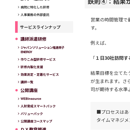
鉄則④：結果
病院に特化した研修
人事業務の外部委託
営業の時間管理で
サービスラインナップ
す。
講師派遣研修
例えば、
ジャパンソリューション推進冊子
ENERGY
「
１日30社訪問す
作りこみ型研修サービス
研修内製化支援
結果目標を立てた
効果測定・定着化サービス
が生まれます。さ
講師一覧
司が期待する水準
公開講座
WEBinsource
人財育成スマートパック
■プロセスはあ
バリューパック
タイムマネジメ
公開講座コースマップ
ＤＸ教育推進