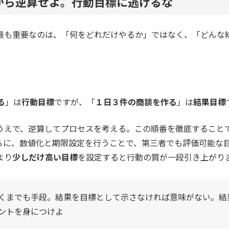
から逆算せよ。行動目標に逃げるな
最も重要なのは、「何をどれだけやるか」ではなく、「どんな
る
」は
行動目標
ですが、「
１日３件の商談を作る
」は
結果目標
うえで、逆算してプロセスを考える。この順番を徹底すること
らに、数値化と期限設定を行うことで、第三者でも評価可能な
より
少しだけ高い目標
を設定すると行動の質が一段引き上がり
くまでも手段。結果を目標として示さなければ意味がない。結
ントを身につけよ