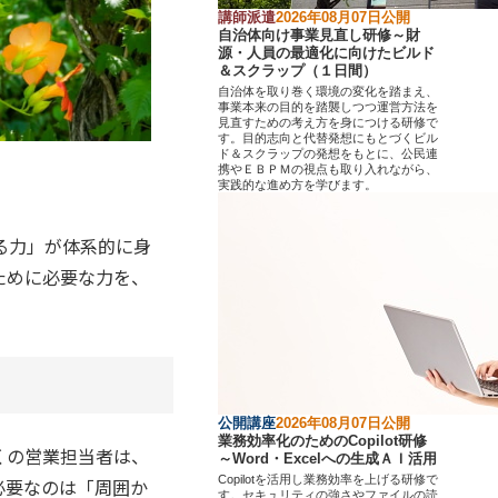
講師派遣
2026年08月07日公開
自治体向け事業見直し研修～財
源・人員の最適化に向けたビルド
＆スクラップ（１日間）
自治体を取り巻く環境の変化を踏まえ、
事業本来の目的を踏襲しつつ運営方法を
見直すための考え方を身につける研修で
す。目的志向と代替発想にもとづくビル
ド＆スクラップの発想をもとに、公民連
携やＥＢＰＭの視点も取り入れながら、
実践的な進め方を学びます。
る力」が体系的に身
ために必要な力を、
公開講座
2026年08月07日公開
業務効率化のためのCopilot研修
くの営業担当者は、
～Word・Excelへの生成ＡＩ活用
Copilotを活用し業務効率を上げる研修で
必要なのは「周囲か
す。セキュリティの強さやファイルの読