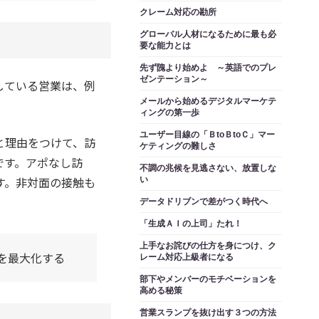
現する
クレーム対応の勘所
グローバル人材になるために最も必
要な能力とは
先ず隗より始めよ ～英語でのプレ
ゼンテーション～
している営業は、例
メールから始めるデジタルマーケテ
ィングの第一歩
ユーザー目線の「ＢtoＢtoＣ」マー
と理由をつけて、訪
ケティングの難しさ
です。アポなし訪
不調の兆候を見逃さない、放置しな
す。非対面の接触も
い
データドリブンで差がつく時代へ
「生成ＡＩの上司」たれ！
上手なお詫びの仕方を身につけ、ク
を最大化する
レーム対応上級者になる
部下やメンバーのモチベーションを
高める秘策
営業スランプを抜け出す３つの方法