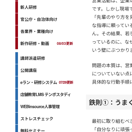
営業活動は、企業
新人研修
です。しかし現場
「先輩のやり方を
官公庁・自治体向け
な指導に頼ってい
各業界・業種向け
ん。その結果、若
っているのに、な
新作研修・動画
08/03更新
いう壁にぶつかり
講師派遣研修
問題の本質は、営
公開講座
についていない点
具体的な行動手順
eラン・研修システム
07/29更新
店舗教育LMS テンポスタディ
鉄則①：うま
WEBinsource人事管理
ストレスチェック
最初に取り組むべ
「自分なりに頑張
無料セミナー