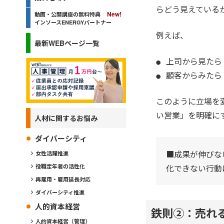
らどう見えている
動画・公開講座の無料特典
インソースENERGYパートナー
例えば、
最新WEBページ一覧
上司から見たら
顧客からみたら
このように立場を
い営業」を明確に
人材に関するお悩み
ダイバーシティ
■成果が伸びな
女性活躍推進
化できない行動
役職定年者の活性化
再雇用・雇用延長対応
ダイバーシティ推進
人的資本経営
鉄則②：売れ
人的資本経営（管理）