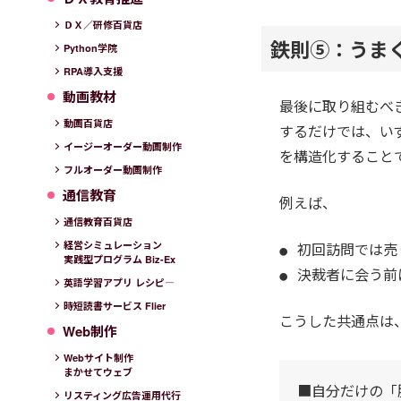
ＤＸ／研修百貨店
鉄則⑤：うま
Python学院
RPA導入支援
動画教材
最後に取り組むべ
動画百貨店
するだけでは、い
イージーオーダー動画制作
を構造化すること
フルオーダー動画制作
通信教育
例えば、
通信教育百貨店
経営シミュレーション
初回訪問では売
実践型プログラム Biz-Ex
決裁者に会う前
英語学習アプリ レシピ―
時短読書サービス Flier
こうした共通点は
Web制作
Webサイト制作
まかせてウェブ
■自分だけの「
リスティング広告運用代行