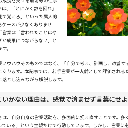
の成長を支える最前線の仕事
では、「とにかく数を回れ」
見て覚えろ」といった属人的
るケースが少なくありませ
手営業は「言われたことはや
ぜか成果につながらない」と
ます。
業ノウハウそのものではなく、「自分で考え、計画し、改善す
にあります。本記事では、若手営業が
一人前
として評価される
に落とし込みながら解説します。
くいかない理由は、感覚で済ませず言葉にせよ
きは、自分自身の営業活動を、多面的に捉え直すことです。多
っている」という主観だけで行動しています。しかし、営業に