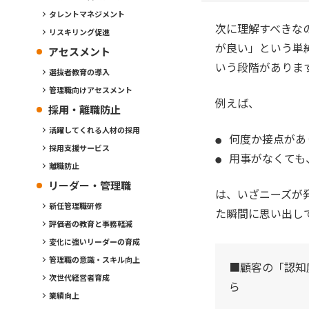
タレントマネジメント
次に理解すべきな
リスキリング促進
が良い」という単
アセスメント
いう段階がありま
選抜者教育の導入
管理職向けアセスメント
例えば、
採用・離職防止
活躍してくれる人材の採用
何度か接点があ
採用支援サービス
用事がなくても
離職防止
リーダー・管理職
は、いざニーズが
新任管理職研修
た瞬間に思い出し
評価者の教育と事務軽減
変化に強いリーダーの育成
管理職の意識・スキル向上
■顧客の「認知
次世代経営者育成
ら
業績向上