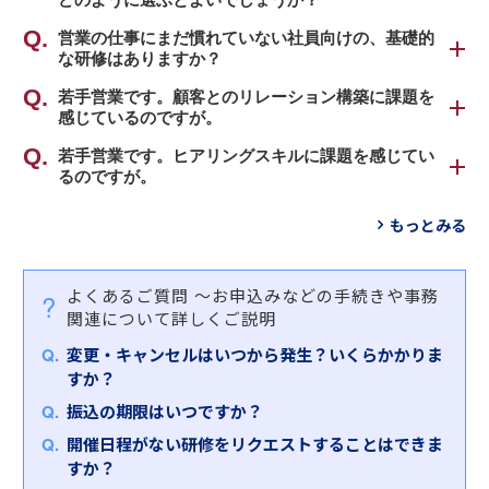
が出る人の行動プロセスを分解し、感覚ではなく理
論としてお伝えしていることです。これまで営業を
営業研修の選び方の目安として、経験やプロセス、
営業の仕事にまだ慣れていない社員向けの、基礎的
経験したことがない人から、現在進行形で営業をし
な研修はありますか？
スタイル、スキル別に、研修ラインナップをカテゴ
ており、さらに成果を上げたい方まで、経験年数か
ライズしております。以下をご参考のうえ、受講さ
営業の全体像と流れを学ぶことができる基礎的な内
若手営業です。顧客とのリレーション構築に課題を
ら習熟度に合わせて幅広くプログラムをご用意して
れる方の課題や目標に即して、お選びいただければ
感じているのですが。
容の研修を、受講対象者別にご用意しております。
おります。
幸いです。
「
若手営業です。ヒアリングスキルに課題を感じてい
（営業向け）リレーション構築力向上研修
」をお
（新入社員・新社会人向け）営業基礎研修～営業の
るのですが。
すすめします。
営業が楽しくなる！営業基礎研修 ５番勝負
いろはを知り、営業活動の流れを学ぶ
「
（営業向け）ヒアリング力向上研修～質問の引き
もっとみる
【対象者】
１１の営業プロセスに対応した３０種類以上の営業
出しを増やし、お客さまの本質的なニーズに迫る
」
（若手向け）営業基礎研修～営業のいろはを知り、
・新人や若手の営業職で、お客さまとの関係構築に
研修ラインナップ
をおすすめします。
営業活動の流れを学ぶ
課題がある方
よくあるご質問
～お申込みなどの手続きや事務
・「お客さまに話を聞いてもらえない」「お客さま
６つの営業スタイルに対応した営業研修
【対象者】
職種転換者向け営業基礎研修～他職種から営業への
関連について詳しくご説明
がなかなか情報を開示してくれない」などの課題を
・若手、中堅の営業の方で、ヒアリングに苦手意識
キャリアチェンジ編
お持ちの方
営業力を支えるビジネススキル
変更・キャンセルはいつから発生？いくらかかりま
がある方
すか？
受講される方のご状況をふまえ、各研修のご受講を
【研修内容・特徴】
とはいえ「なかなか選べない」とお悩みのお客さま
【研修内容・特徴】
ご検討ください。
振込の期限はいつですか？
顧客と信頼関係が構築できていなければ、顧客ニー
は、ぜひお気軽にお問合せください。弊社担当者が
本研修では、ヒアリングを３つのステージに分け、
開催日程がない研修をリクエストすることはできま
ズのヒアリングや商品・サービスの提案には繋げる
詳細をヒアリングさせていただいたうえで、お客さ
場面ごとに応じた質問の仕方を習得いただきます。
すか？
ことはできません。
まにおすすめの研修を選定させていただきます。
質問の引き出しを増やし、目的を持ったヒアリング