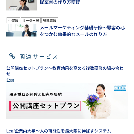
提案書の作り方研修
中堅層
リーダー層
管理職層
メールマーケティング基礎研修～顧客の心
をつかむ効果的なメールの作り方
関連サービス
公開講座セットプラン～教育効果を高める複数研修の組み合わ
せ
Leaf企業内大学～人の可能性を最大限に伸ばすシステム