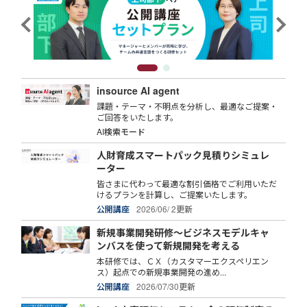
insource AI agent
課題・テーマ・不明点を分析し、最適なご提案・
ご回答をいたします。
AI検索モード
人財育成スマートパック見積りシミュレ
ーター
皆さまに代わって最適な割引価格でご利用いただ
けるプランを計算し、ご提案いたします。
公開講座
2026/06/ 2更新
新規事業開発研修～ビジネスモデルキャ
ンバスを使って新規開発を考える
本研修では、ＣＸ（カスタマーエクスペリエン
ス）起点での新規事業開発の進め...
公開講座
2026/07/30更新