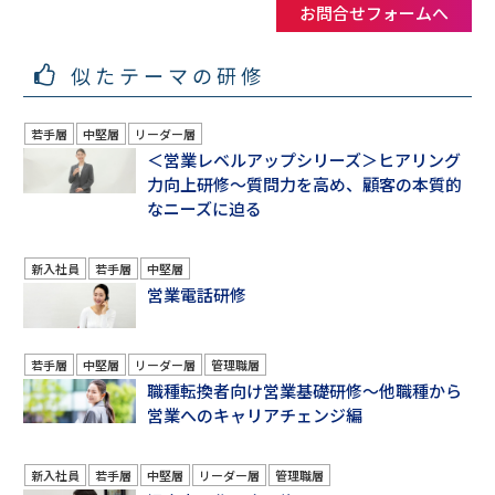
お問合せフォームへ
似たテーマの研修
若手層
中堅層
リーダー層
＜営業レベルアップシリーズ＞ヒアリング
力向上研修～質問力を高め、顧客の本質的
なニーズに迫る
新入社員
若手層
中堅層
営業電話研修
若手層
中堅層
リーダー層
管理職層
職種転換者向け営業基礎研修～他職種から
営業へのキャリアチェンジ編
新入社員
若手層
中堅層
リーダー層
管理職層