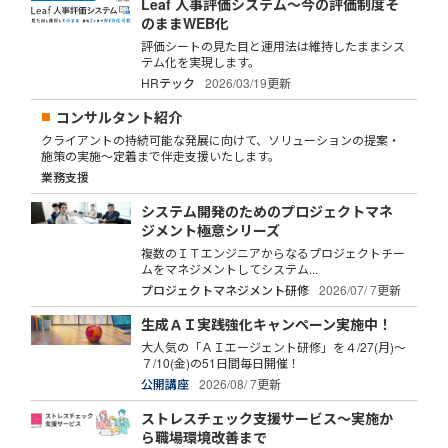
Leaf 人事評価システム～今の評価制度そ
のままWEB化
評価シートの見た目と運用法は維持したままシス
テム化を実現します。
HRテック
2026/03/19更新
コンサルタント紹介
クライアントの持続可能な発展に向けて、ソリューションの提案・
施策の実施～定着まで伴走支援いたします。
業務支援
システム開発のためのプロジェクトマネ
ジメント極意シリーズ
複数のＩＴエンジニアからなるプロジェクトチー
ムをマネジメントしてシステム...
プロジェクトマネジメント研修
2026/07/ 7更新
生成ＡＩ実践強化キャンペーン実施中！
大人気の「ＡＩエージェント研修」を４/27(月)～
７/10(金)の51日間毎日開催！
公開講座
2026/08/ 7更新
ストレスチェック支援サービス～実施か
ら職場環境改善まで