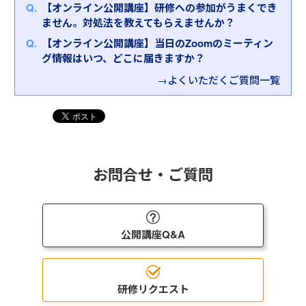
本研修では、「顧客に寄り添う姿勢を身に付け、信
【オンライン公開講座】研修への参加がうまくでき
を行うことで、お客さまが抱える課題への解決策を
頼関係の第１歩を踏み出す」ための以下４つのポイ
ません。対処法を教えてもらえませんか？
導く良い提案に繋げることができます。ヒアリング
ントを学んでいただきます。
スキルを活用した具体的な会話例や多数のワークを
【オンライン公開講座】当日のZoomのミーティン
①顧客への興味・関心
通して、実践的に学んでいただきます。
グ情報はいつ、どこに届きますか？
②顧客から信頼を獲得する立ち振る舞い
③顧客の特徴に合わせたコミュニケーション
→よくいただくご質問一覧
④キーパーソンへのアプローチ
お問合せ・ご質問
公開講座Q&A
研修リクエスト