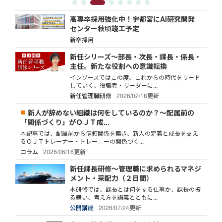
高専卒採用強化中！宇都宮にAI研究開発
センター秋頃竣工予定
新卒採用
新任シリーズ～部長・次長・課長・係長・
主任。新たな役割への意識転換
インソースではこの度、これからの時代をリード
していく、役職者・リーダーに...
新任管理職研修
2026/02/18更新
新人が辞めない組織は何をしているのか？～配属前の
「関係づくり」がＯＪＴ成...
本記事では、配属前から信頼関係を築き、新人の定着と成長を支え
るＯＪＴトレーナー・トレーニーの関係づく...
コラム
2026/06/16更新
新任課長研修～管理職に求められるマネジ
メント・采配力（２日間）
本研修では、課長とは何をする仕事か、課長の振
る舞い、考え方を講義とともに...
公開講座
2026/07/24更新