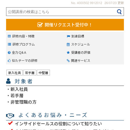
No. 4000502 9912012
26/07/23 更新
開催リクエスト受付中！
研修内容・特徴
到達目標
研修プログラム
スケジュール
全力Ｑ&Ａ
受講者の評価
似たテーマの研修
関連サービス
新入社員
若手層
中堅層
対象者
新入社員
若手層
非管理職の方
よくあるお悩み・ニーズ
インサイドセールスの役割について知りたい