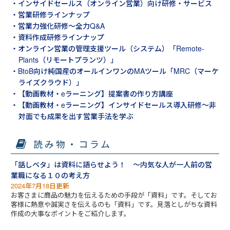
・インサイドセールス（オンライン営業）向け研修・サービス
・営業研修ラインナップ
・営業力強化研修～全力Q&A
・資料作成研修ラインナップ
・オンライン営業の管理支援ツール（システム）「Remote-
Plants（リモートプランツ）」
・BtoB向け純国産のオールインワンのMAツール「MRC（マーケ
ライズクラウド）」
・【動画教材・eラーニング】提案書の作り方講座
・【動画教材・eラーニング】インサイドセールス導入研修～非
対面でも成果を出す営業手法を学ぶ
読み物・コラム
「話しベタ」は資料に語らせよう！ ～内気な人が一人前の営
業職になる１０の考え方
2024年7月18日更新
お客さまに商品の魅力を伝えるための手段が「資料」です。そしてお
客様に熱意や誠実さを伝えるのも「資料」です。見落としがちな資料
作成の大事なポイントをご紹介します。