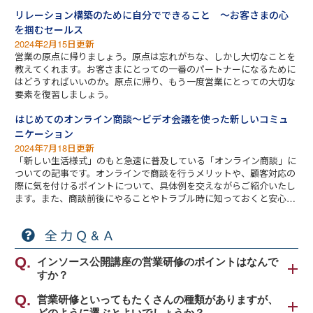
リレーション構築のために自分でできること ～お客さまの心
を掴むセールス
2024年2月15日更新
営業の原点に帰りましょう。原点は忘れがちな、しかし大切なことを
教えてくれます。お客さまにとっての一番のパートナーになるために
はどうすればいいのか。原点に帰り、もう一度営業にとっての大切な
要素を復習しましょう。
はじめてのオンライン商談～ビデオ会議を使った新しいコミュ
ニケーション
2024年7月18日更新
「新しい生活様式」のもと急速に普及している「オンライン商談」に
ついての記事です。オンラインで商談を行うメリットや、顧客対応の
際に気を付けるポイントについて、具体例を交えながらご紹介いたし
ます。また、商談前後にやることやトラブル時に知っておくと安心な
フレーズなどもお伝えします。
全力Ｑ&Ａ
インソース公開講座の営業研修のポイントはなんで
すか？
弊社公開講座の営業研修のポイントは、営業で成果
営業研修といってもたくさんの種類がありますが、
どのように選ぶとよいでしょうか？