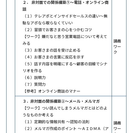
２． 非対面での関係構築①～電話・オンライン商
談
（１）テレアポとインサイドセールスの違い～無
駄なアポなら取らなくていい
（２）冒頭でお客さまの心をつかむコツ
【ワーク】嫌だなと思う営業電話について考えて
講義
みる
ワー
（３）お客さまの話を受け止める
ク
（４）お客さまの言葉に反応を示す
（５）話す内容を明確にする～顧客の目線でシナ
リオを作る
（６）説明力
（７）質問力
【参考】オンライン商談のマナー
３．非対面の関係構築②～メール・メルマガ
【ワーク】つい読んでしまうメルマガとはどのよ
うなものか考える
（１）定期的な情報共有 ～認知の法則
講義
（２）メルマガ作成のポイント ～ＡＩＤＭＡ（ア
ワー