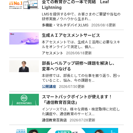
全ての教育がこの一本で完結 Leaf
Lightning
LMSを提供する中で、お客さまのご要望や当社の
研修実施ノウハウから生まれ...
多機能・マルチデバイスLMS
2026/08/ 6更新
生成ＡＩアセスメントサービス
本アセスメントでは、生成ＡＩ活用に必要なスキ
ルをオンラインで測定し、個人...
アセスメント
2026/06/18更新
部長レベルアップ研修～課題を解決し、
変革へつなげる
本研修では、部長としての仕事を振り返り、困っ
ていること、悩み、今の課題を...
公開講座
2026/07/30更新
スマートパックポイントが使えます！
「通信教育百貨店」
インソースでは、様々な資格・検定取得に対応し
た講座や、通信教育のサービス...
通信教育百貨店
2026/07/28更新