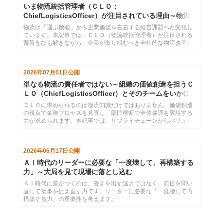
いま物流統括管理者（ＣＬＯ：
ChiefLogisticsOfficer）が注目されている理由～物流
2024年問題のその先へ
物流は「運ぶ機能」から企業価値を左右する経営課題へと変化し
ています。本記事では、ＣＬＯ（物流統括管理者）が注目される
背景をひも解きながら、企業が取り組むべき全社的な物流改革の
方向性について考えます。
2026年07月01日
公開
単なる物流の責任者ではない～組織の価値創造を担うＣ
ＬＯ（ChiefLogisticsOfficer）とそのチームをいかに
育てるか
ＣＬＯに求められるのは物流知識だけではありません。価値創造
の視点で業務プロセスを見直し、部門横断で全体最適を実現する
力が求められます。本記事では、サプライチェーンからバリュー
チェーンへの発想転換とともに、変革を推進する人材・チームの
育成についてインソースの視点で考察します。
2026年06月17日
公開
ＡＩ時代のリーダーに必要な「一度壊して、再構築する
力」～大局を見て現場に落とし込む
ＡＩ時代に差がつくのは、答えを出す速さではなく、前提を問い
直して物事を捉え直す力です。リーダーに必要な「一度壊して再
構築する力」の重要性を考えます。