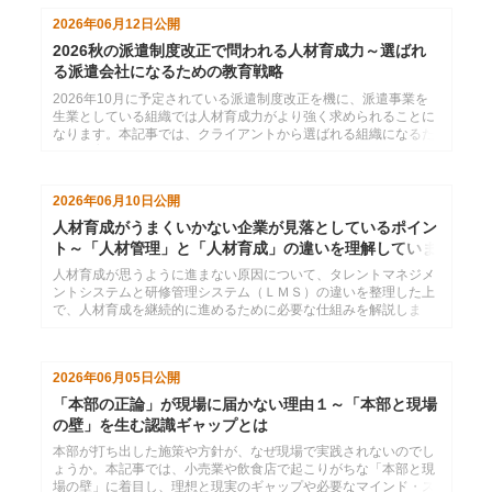
2026年06月12日
公開
2026秋の派遣制度改正で問われる人材育成力～選ばれ
る派遣会社になるための教育戦略
2026年10月に予定されている派遣制度改正を機に、派遣事業を
生業としている組織では人材育成力がより強く求められることに
なります。本記事では、クライアントから選ばれる組織になるた
めの教育体制の構築方法や、登録スタッフのスキル向上による受
注率アップと教育履歴の可視化や継続学習の仕組みづくりについ
て語ります。
2026年06月10日
公開
人材育成がうまくいかない企業が見落としているポイン
ト～「人材管理」と「人材育成」の違いを理解していま
すか？
人材育成が思うように進まない原因について、タレントマネジメ
ントシステムと研修管理システム（ＬＭＳ）の違いを整理した上
で、人材育成を継続的に進めるために必要な仕組みを解説しま
す。
2026年06月05日
公開
「本部の正論」が現場に届かない理由１～「本部と現場
の壁」を生む認識ギャップとは
本部が打ち出した施策や方針が、なぜ現場で実践されないのでし
ょうか。本記事では、小売業や飲食店で起こりがちな「本部と現
場の壁」に着目し、理想と現実のギャップや必要なマインド・ス