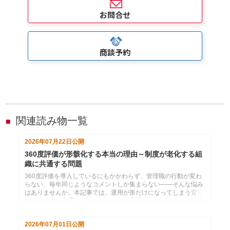
お問合せ
商談予約
関連読み物一覧
■
2026年07月22日
公開
360度評価が形骸化する本当の理由～制度が老化する組
織に共通する問題
360度評価を導入しているにもかかわらず、管理職の行動が変わ
らない、毎年同じようなコメントしか集まらない――そんな悩み
はありませんか。本記事では、運用が形だけになってしまう背景
を組織や人の心理から読み解き、人材育成につながる仕組みへ見
直すための視点を解説します。
2026年07月01日
公開