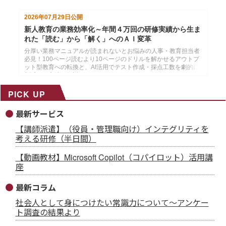
2026年07月29日
公開
新人教育の業務効率化～年間４万回の研修実績から生ま
れた「読む」から「解く」へのＡＩ変革
分厚い業務マニュアルが読まれないとお悩みの人事・教育担当者
必見！100ページ読むより10ページのドリルを解かせるアウトプ
ット型教育への転換と、AI活用でテスト作成・採点工数を劇的に
削減する方法を解説。
PICK UP
最新サービス
【講師派遣】（役員・管理職向け）インテグリティを
考える研修（半日間）
【動画教材】Microsoft Copilot（コパイロット）活用講
座
最新コラム
社会人として身につけたい常識力について～アンケー
ト調査の結果より