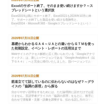
2026年07月31日
公開
Excelのサポート終了、そのまま使い続けますか？～ス
プレッドシートという選択肢
Excel2019は既にサポート終了、Excel2021も2026年10月に終
了。サポートが終了した製品を使い続ける危険性と、
Excel2024・Microsoft 365・Googleスプレッドシートという３つ
の選択肢の紹介
2026年07月31日
公開
基礎からわかるＧＡ４～ＵＡとの違いからＧＴＭを使っ
た初期設定、イベント・レポートの活用法まで
Webサイトのアクセス解析に広く用いられている「Googleアナリ
ティクス」は、新しいバージョンである「Google Analytics 4（以
下ＧＡ４）」へと完全に移行いたしました。旧バージョンである
「ユニバーサルアナリティク...
2026年07月31日
公開
筋道立てて話しているのに伝わらないのはなぜ？～グラ
イスの「協調の原理」から探る
分かりやすい説明をするためには、ただ論理的に話すだけでは足
りません。言語学者グライスの「協調の原理」をもとに、相手に
合わせて情報量・文脈・語彙を調整する、伝わる話し方のコツを
紹介します。