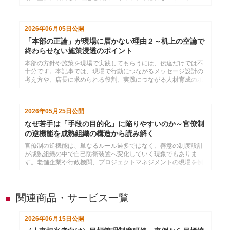
キルに対する認識の違いを解説します。施策が机上の空論になる
本当の原因を考えます。
2026年06月05日
公開
「本部の正論」が現場に届かない理由２～机上の空論で
終わらせない施策浸透のポイント
本部の方針や施策を現場で実践してもらうには、伝達だけでは不
十分です。本記事では、現場で行動につながるメッセージ設計の
考え方や、店長に求められる役割、実践につながる人材育成のポ
イントを解説します。施策を成果につなげる組織づくりのヒント
を紹介します。
2026年05月25日
公開
なぜ若手は「手段の目的化」に陥りやすいのか～官僚制
の逆機能を成熟組織の構造から読み解く
官僚制の逆機能は、単なるルール過多ではなく、善意の制度設計
が成熟組織の中で自己防衛装置へ変化していく現象でもありま
す。老舗企業や行政機関、プロジェクトマネジメントの現場を例
に、なぜ手段と目的が入れ替わってしまうのかを深掘りするコラ
ムです。現代の若手育成、コスパ志向、失敗回避文化との関係を
踏まえながら、目的思考を取り戻す組織づくりのヒントを解説し
ます。
関連商品・サービス一覧
■
2026年06月15日
公開