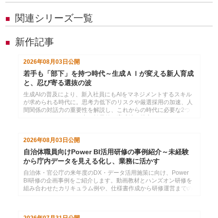
関連シリーズ一覧
■
新作記事
■
2026年08月03日
公開
若手も「部下」を持つ時代～生成ＡＩが変える新人育成
と、忍び寄る選抜の波
生成AIの普及により、新入社員にもAIをマネジメントするスキル
が求められる時代に。思考力低下のリスクや厳選採用の加速、人
間関係の対話力の重要性を解説し、これからの時代に必要な2つ
のコミュニケーション力と効果的な育成法を提言します。
2026年08月03日
公開
自治体職員向けPower BI活用研修の事例紹介～未経験
から庁内データを見える化し、業務に活かす
自治体・官公庁の来年度のDX・データ活用施策に向け、Power
BI研修の企画事例をご紹介します。動画教材とハンズオン研修を
組み合わせたカリキュラム例や、仕様書作成から研修運営までの
支援内容をまとめています。