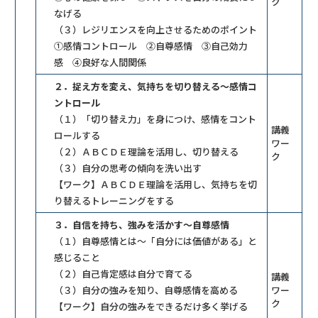
ク
なげる
（３）レジリエンスを向上させるためのポイント
①感情コントロール ②自尊感情 ③自己効力
感 ④良好な人間関係
２．捉え方を変え、気持ちを切り替える～感情コ
ントロール
（１）「切り替え力」を身につけ、感情をコント
講義
ロールする
ワー
（２）ＡＢＣＤＥ理論を活用し、切り替える
ク
（３）自分の思考の傾向を洗い出す
【ワーク】ＡＢＣＤＥ理論を活用し、気持ちを切
り替えるトレーニングをする
３．自信を持ち、強みを活かす～自尊感情
（１）自尊感情とは～「自分には価値がある」と
感じること
（２）自己肯定感は自分で育てる
講義
（３）自分の強みを知り、自尊感情を高める
ワー
ク
【ワーク】自分の強みをできるだけ多く挙げる