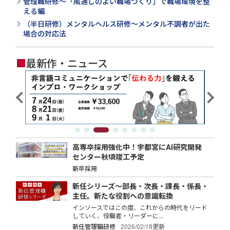
管理職研修～「風通しのよい職場づくり」で職場環境を整
える編
（半日研修）メンタルヘルス研修～メンタル不調者が出た
場合の対応法
■
最新作・ニュース
高専卒採用強化中！宇都宮にAI研究開発
センター秋頃竣工予定
新卒採用
新任シリーズ～部長・次長・課長・係長・
主任。新たな役割への意識転換
インソースではこの度、これからの時代をリード
していく、役職者・リーダーに...
新任管理職研修
2026/02/18更新