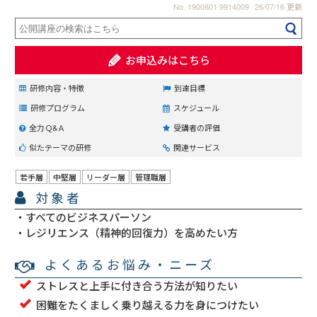
No. 1900801 9914009
26/07/16 更新
お申込みはこちら
研修内容・特徴
到達目標
研修プログラム
スケジュール
全力Ｑ&Ａ
受講者の評価
似たテーマの研修
関連サービス
若手層
中堅層
リーダー層
管理職層
対象者
すべてのビジネスパーソン
レジリエンス（精神的回復力）を高めたい方
よくあるお悩み・ニーズ
ストレスと上手に付き合う方法が知りたい
困難をたくましく乗り越える力を身につけたい