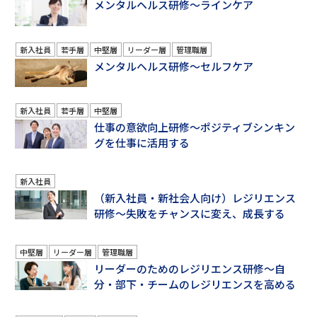
メンタルヘルス研修～ラインケア
新入社員
若手層
中堅層
リーダー層
管理職層
メンタルヘルス研修～セルフケア
新入社員
若手層
中堅層
仕事の意欲向上研修～ポジティブシンキン
グを仕事に活用する
新入社員
（新入社員・新社会人向け）レジリエンス
研修～失敗をチャンスに変え、成長する
中堅層
リーダー層
管理職層
リーダーのためのレジリエンス研修～自
分・部下・チームのレジリエンスを高める