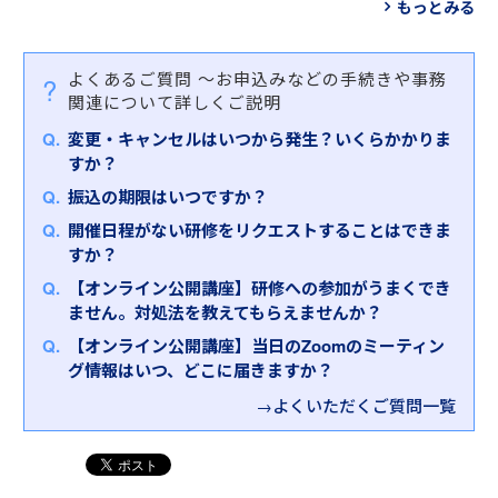
・役職を問わずメンバーやスタッフの勤怠を管理を
認識のズレや職場で何ができるかの気づきを得るこ
もっとみる
めします。
「
ハラスメント防止研修～基礎知識を習得する
」を
行っている方
とにより、未然防止、職場改善につなげることがで
②ハラスメントに対する理解を深める研修
おすすめします。
・新しく部下を指導、管理する立場になった方
きます。
【対象者】
ハラスメントがもたらす損害の大きさを理解し、個
よくあるご質問
～お申込みなどの手続きや事務
・風通しの良い職場環境を作りたいと考えている管
人としての対応策や、組織としての防止策を考えま
【対象者】
【研修内容・特徴】
関連について詳しくご説明
2点目は、社会のあらゆる問題や劇的な変化の波に対
理職の方
す。
・ハラスメントの基礎知識を習得したい方
労務管理は、管理職に求められる必須の知識です。
応し、今現在直面する課題解決を目指している点で
・働きやすい環境作りのために具体的に何をすれば
変更・キャンセルはいつから発生？いくらかかりま
※階層問わずご受講可能です
労働基準法等の基本知識およびワークライフバラン
す。
良いかを学びたい方
③メンタルヘルスに対する理解を深める研修
すか？
ス（仕事と生活の調和）を理解の上、組織の生産性
ワークライフバランス（仕事と生活の調和）、ハラ
・部下のモチベーションを高め、健全なメンタルヘ
職場におけるストレスの管理方法を習得し、良好な
【研修内容・特徴】
や業務効率を高めるべく、リーダーとしてのタイム
振込の期限はいつですか？
スメント、メンタルへルスとひとことで言っても、
ルスを目指している方
メンタルヘルスの維持を目指します。
本研修では、ハラスメントに関する基礎知識を全般
マネジメントの手法も習得していただきます。 ま
時代や社会状況によって、働く人、働き方が多様化
開催日程がない研修をリクエストすることはできま
的に習得していただきます。セクハラ・パワハラの
た、メンタルヘルスのラインケアについても学び、
し、課題も変化します。どのように対応すればよい
すか？
【研修内容・特徴】
お客さまのご受講の目的に合わせて、ラインナップ
判断基準や実際に起きてしまった事例から、防止す
職場での実践へとつなげていただきます。
か、お悩みや不安、課題を解決する方法をお伝えし
風通しのよい職場とはどのような環境であるべきか
からお選びください。
【オンライン公開講座】研修への参加がうまくでき
るためのポイントを学びます。マタハラやパタハラ
ます。
を正しく理解し、職場改善するために、管理職とし
労務管理・ハラスメント防止・メンタルヘルス研修
ません。対処法を教えてもらえませんか？
など、ダイバーシティ時代におけるハラスメント防
て必要な意識・取り組みについて学びます。
ラインナップ
止の基本もおさえます。また、ハラスメントを見か
【オンライン公開講座】当日のZoomのミーティン
※インソース公開講座はオンラインでも開催しており
◆風通しのよい職場のポイント
けた時にしてはいけないこと、被害者に寄り添うた
グ情報はいつ、どこに届きますか？
ます。
①適切な情報が共有される職場～意見を発信しやす
とはいえ「なかなか選べない」とお悩みのお客さま
めにできることを考えていただきます。
インソースオンライン公開講座
い
は、ぜひお気軽にお問合せください。弊社担当者が
→よくいただくご質問一覧
②常に変化を受け入れる職場
詳細をヒアリングさせていただいたうえで、お客さ
また、半日間で管理職がおくべきセクハラ・パワハ
③過度なストレスがかからない、ストレスを溜めこ
まにおすすめの研修を選定させていただきます。
ラの知識と防止策を学ぶ「
（半日研修）ハラスメン
ませない職場
ト防止研修～セクハラ・パワハラを生まない職場づ