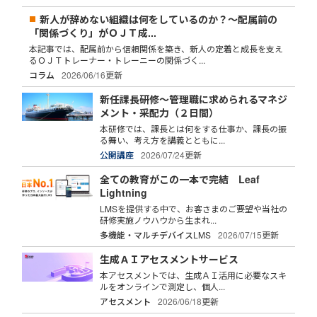
新人が辞めない組織は何をしているのか？～配属前の
「関係づくり」がＯＪＴ成...
本記事では、配属前から信頼関係を築き、新人の定着と成長を支え
るＯＪＴトレーナー・トレーニーの関係づく...
コラム
2026/06/16更新
新任課長研修～管理職に求められるマネジ
メント・采配力（２日間）
本研修では、課長とは何をする仕事か、課長の振
る舞い、考え方を講義とともに...
公開講座
2026/07/24更新
全ての教育がこの一本で完結 Leaf
Lightning
LMSを提供する中で、お客さまのご要望や当社の
研修実施ノウハウから生まれ...
多機能・マルチデバイスLMS
2026/07/15更新
生成ＡＩアセスメントサービス
本アセスメントでは、生成ＡＩ活用に必要なスキ
ルをオンラインで測定し、個人...
アセスメント
2026/06/18更新