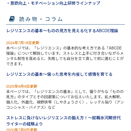
・意欲向上・モチベーション向上研修ラインナップ
読み物・コラム
レジリエンスの基本～ものの見方を見える化するABCDE理論
2024年7月18日更新
本ページでは、「レジリエンス」の基本的な考え方である「ABCDE
理論」について解説しています。ストレスと上手に付き合いながらメ
ンタル耐性を高めると、失敗しても自分を立て直して前に進むことが
できます。
レジリエンスの基本～偏った思考を内省して感情を育てる
2025年9月9日更新
本ページでは、「レジリエンスの基本」として、偏りがちな「ものの
見方」のタイプとその回避策についてお伝えいたします。拡大解釈、
個人化、外面化、視野狭窄（しやきょうさく）、レッテル貼り（アン
コンシャス・バイアス）など
ストレスに負けないレジリエンスの鍛え方！～就職氷河期世代
ライターの経験より
2020年7月8日更新