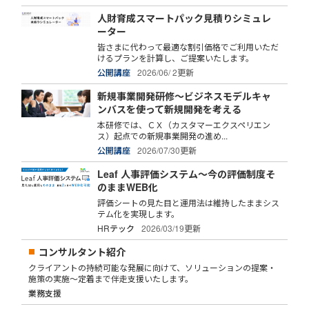
人財育成スマートパック見積りシミュレ
ーター
皆さまに代わって最適な割引価格でご利用いただ
けるプランを計算し、ご提案いたします。
公開講座
2026/06/ 2更新
新規事業開発研修～ビジネスモデルキャ
ンバスを使って新規開発を考える
本研修では、ＣＸ（カスタマーエクスペリエン
ス）起点での新規事業開発の進め...
公開講座
2026/07/30更新
Leaf 人事評価システム～今の評価制度そ
のままWEB化
評価シートの見た目と運用法は維持したままシス
テム化を実現します。
HRテック
2026/03/19更新
コンサルタント紹介
クライアントの持続可能な発展に向けて、ソリューションの提案・
施策の実施～定着まで伴走支援いたします。
業務支援