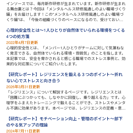
インソースでは、毎月新作研修が生まれています。新作研修が生まれ
る舞台裏とは？今回は「メンタルヘルス研修風通しのよい職場づくり
編」をお届けします！この"メンタルヘルス研修風通しのよい職場づ
くり編"は、「今後の組織づくりのベースになるので、受けておいた
方がいいですよ！」と声を大にしておすすめできる研修です。
心理的安全性とは～1人ひとりが自然体でいられる環境をつくる
4つの処方箋
2022年4月7日更新
心理的安全性とは、「メンバー1人ひとりがチームに対して気兼ねな
く発言できる、自然体でいられる環境・雰囲気」のことを指します。
本記事では、安全を脅かされると感じる職場でのストレス事例と、効
果的な対応策についてご紹介いたします。
【研究レポート】レジリエンスを鍛える３つのポイント～折れ
ない心でストレスと向き合う
2026年3月31日更新
「レジリエンス」について解説するページです。レジリエンスとは
「困難にぶつかっても、しなやかに回復し、乗り越える力」です。心
理学をふまえたトレーニングで鍛えることができ、ストレスやメンタ
ル不調に効果があります。本ページでは、レジリエンスの定義・意
味・目的、鍛え方などをお伝えします。
【研究レポート】モチベーション向上・管理のポイント～部下
のやる気アップの理論
2024年7月11日更新