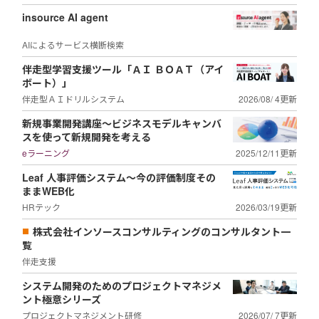
insource AI agent
AIによるサービス横断検索
伴走型学習支援ツール「ＡＩ ＢＯＡＴ（アイ
ボート）」
伴走型ＡＩドリルシステム
2026/08/ 4更新
新規事業開発講座～ビジネスモデルキャンバ
スを使って新規開発を考える
eラーニング
2025/12/11更新
Leaf 人事評価システム～今の評価制度その
ままWEB化
HRテック
2026/03/19更新
株式会社インソースコンサルティングのコンサルタント一
覧
伴走支援
システム開発のためのプロジェクトマネジメ
ント極意シリーズ
プロジェクトマネジメント研修
2026/07/ 7更新