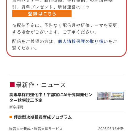
無料セミナー、新作研修、他社事例、公開講座割
引、資料プレゼント、研修運営のコツ
※配信予定は、予告なく配信月や研修テーマを変更
する場合がございます。ご了承ください。
配信をご希望の方は、
個人情報保護の取り扱い
をご
覧ください。
■
最新作・ニュース
高専卒採用強化中！宇都宮にAI研究開発セン
ター秋頃竣工予定
新卒採用
伴走型次期役員育成プログラム
経営人材養成・経営支援サービス
2026/06/16更新