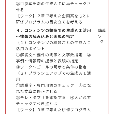
③目次案を別の生成ＡＩに再チェックさ
せる
【ワーク】２章で考えた企画案をもとに
研修プログラムの目次立てを考える
４．コンテンツの執筆での生成ＡＩ活用
講義
ワー
～情報の読み込みと表現の指定
ク
（１）コンテンツの種類ごとの生成ＡＩ
活用のポイント
①解説文～要件の明示と文字数指定 ②
事例～情報源の提示と表現の指定
③ワーク～ゴールの明示と条件の指定
（２）ブラッシュアップでの生成ＡＩ活
用
①誤脱字・専門用語のチェック ②こな
れた文章に修正させる
③モレ・ダブリを確認する ④人が必ず
チェックすべき点とは
【ワーク】３章で考えた研修プログラム