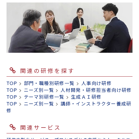
レベルアップ、など多面的にご支援させていた
に時代のニーズを反映した最新情報や、受講者
を達成する経験は貴重なものです。また、様々
だきます。
のニーズを汲んだエッセンスなどを加えること
【研修体系構築】
な意見交換やディスカッションにより、研修担
で充実します。本研修では、「Plan（企画）」
人材育成体系構築研修 ～育成計画作り実践編
当者としてのスキルアップを図っていただきま
ご参考：ＨＲＭ（ヒューマン・リソース・マネ
⇒「Do（運営）」 ⇒「Check（評価）」
（１日間×５回）
す。
ジメント、人的資源管理）
⇒「Action（見直し）」の「ＰＤＣＡサイク
ル」を意識しながら、具体的な研修カリキュラ
研修体系作成支援サービス（１日間）
社内講師養成研修 中級編（１日間））
ム・研修プラン・研修体系などを作成するノウ
ハウを学ぶことができます。ワークシートを用
【研修テキスト作成】
いながら研修の企画作りを行っていただく実践
社内研修テキスト作成研修 ～基本編（１日
型の研修です。
間）
関連の研修を探す
また、ご参考として以下のコラムをご紹介いた
【社内講師養成】
TOP
>
部門・職種別研修一覧
>
人事向け研修
します。
社内研修講師養成研修 ～基本編（１日間）
TOP
>
ニーズ別一覧
>
人材開発・研修担当者向け研修
TOP
>
テーマ別研修一覧
>
生成ＡＩ研修
コラム：成功する研修企画には揺るぎない目的
【スキルアップ】
TOP
>
ニーズ別一覧
>
講師・インストラクター養成研
がある
パワーポイントプレゼンテーション研修 基本
修
スキル習得編（１日間）
【セミナー】
関連サービス
人事考課・評価見直しセミナー