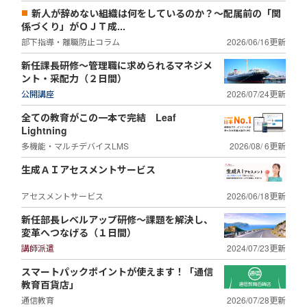
新人が辞めない組織は何をしているのか？～配属前の「関
係づくり」がＯＪＴ成...
部下指導・離職防止コラム
2026/06/16更新
新任課長研修～管理職に求められるマネジメ
ント・采配力（２日間）
公開講座
2026/07/24更新
全ての教育がこの一本で完結 Leaf
Lightning
多機能・マルチデバイスLMS
2026/08/ 6更新
生成ＡＩアセスメントサービス
アセスメントサービス
2026/06/18更新
新任部長レベルアップ研修～課題を解決し、
変革へつなげる（１日間）
講師派遣
2024/07/23更新
スマートパックポイントが使えます！「通信
教育百貨店」
通信教育
2026/07/28更新