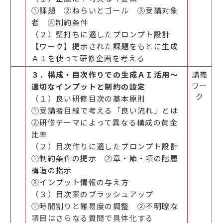
①課題 ②ねらいとゴール ③受講対象
者 ④制約条件
（２）壁打ちに適したプロンプト設計
【ワーク】提示された課題をもとに生成
ＡＩを使って研修企画を考える
３．構成・目次作りでの生成ＡＩ活用～
講義
ワー
適切なインプットと制約の設定
ク
（１）良い研修目次の基本原則
①受講者目線で考える「良い流れ」とは
②研修テーマによって異なる構成の黄金
比率
（２）目次作りに適したプロンプト設計
①制約条件の提示 ②章・節・項の階層
構造の指示
③インプット情報の与え方
（３）目次案のブラッシュアップ
①時間割りと難易度の調整 ②不明瞭な
項目はさらなる質問で具体化する