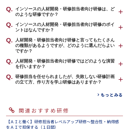
インソースの人材開発・研修担当者向け研修は、ど
のような研修ですか？
研修の企画作りや研修体系構築、プログラム作
インソースの人材開発・研修担当者向け研修のポイ
ントはなんですか？
成、効果測定まで、研修担当者に必要なことを
総合的に学んでいただく研修です。
研修のポイントは、「組織の人的資源の有効活
人材開発・研修担当者向け研修と言ってもたくさん
の種類があるようですが、どのように選んだらよい
用」という考え方が根幹にあるという点です。
弊社は人材育成のプロとして、創業以来数多く
ですか？
の研修ご担当者さまとともに研修による組織力
「人」という資源は、他のモノや情報やカネに
お客さまのお悩み・ご要望によって、おすすめ
人材開発・研修担当者向け研修ではどのような演習
強化に携わってまいりました。研修のプロとし
はない、非常に特殊な価値を持っています。
を行いますか？
のプログラムは異なってまいります。
て今まで蓄積してきたノウハウを余すことなく
「育てることができる資源」であるという特徴
研修業務は多岐にわたります。「どんな研修を
反映したプログラムがインソースの強みです。
演習の一例をご紹介します。
研修担当を任せられましたが、失敗しない研修計画
もあります。「感情や思考力を持つ」ので、マ
企画すればよいのか？」、「講師をすることに
全力で研修担当者さまの課題解決と不安解消を
の立て方、作り方を学ぶ研修はありますか？
ネジメントが難しいという一面もあります。人
なったがどうすればよいのか？」「研修資料
サポートさせていただきます。
「○○な受講者がいた際に、何を配慮して、ど
事担当者には、このような人材を戦略的資源と
「社内講師養成研修 ～研修体系とカリキュラ
（テキスト）はどう作ればよいのか？」」な
もっとみる
のように接するかを考える」
考え、「教育訓練」や「能力開発」によって無
ムの作り方編（１日間）」
がございます。
ど、お客さまのお悩みも多様です。営業担当者
「思うように演習が進まない時、どのように対
限の可能性を引き出す使命があります。組織に
が研修担当者さまのご要望をヒアリングをさせ
応するか考える」
関連おすすめ研修
とって重要な資源となるための教育や育成のあ
「勉強になって、とても面白かった」と言われる
ていただいたうえで、お悩みを解決する、最適
などのよくある事例を通して、扱いにくい受講
り方を考え、人材育成体系構築、研修体系構
魅力ある研修を実施したいと研修担当者さまは
な研修をご提案いたします。
者をとりまとめる応対手法を身に付けていただ
【ＡＩと働く】研修担当者レベルアップ研修～整合性・納得感
築、テキスト作成、社内講師養成、研修担当者
誰もが思うことでしょう。研修は、プログラム
以下、研修ラインナップ例をご紹介します。
をＡＩで担保する（１日間）
きます。研修を無事に終えるというミッション