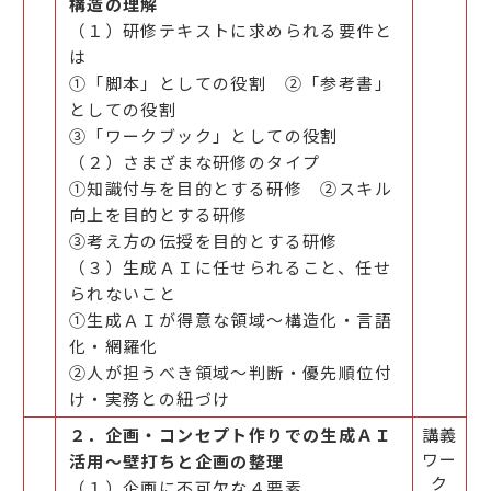
構造の理解
（１）研修テキストに求められる要件と
は
①「脚本」としての役割 ②「参考書」
としての役割
③「ワークブック」としての役割
（２）さまざまな研修のタイプ
①知識付与を目的とする研修 ②スキル
向上を目的とする研修
③考え方の伝授を目的とする研修
（３）生成ＡＩに任せられること、任せ
られないこと
①生成ＡＩが得意な領域～構造化・言語
化・網羅化
②人が担うべき領域～判断・優先順位付
け・実務との紐づけ
２．企画・コンセプト作りでの生成ＡＩ
講義
ワー
活用～壁打ちと企画の整理
ク
（１）企画に不可欠な４要素