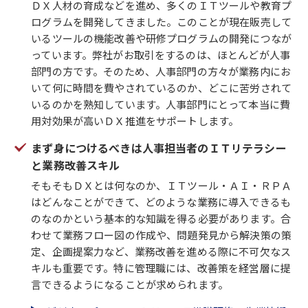
ＤＸ人材の育成などを進め、多くのＩＴツールや教育プ
ログラムを開発してきました。このことが現在販売して
いるツールの機能改善や研修プログラムの開発につなが
っています。弊社がお取引をするのは、ほとんどが人事
部門の方です。そのため、人事部門の方々が業務内にお
いて何に時間を費やされているのか、どこに苦労されて
いるのかを熟知しています。人事部門にとって本当に費
用対効果が高いＤＸ推進をサポートします。
まず身につけるべきは人事担当者のＩＴリテラシー
と業務改善スキル
そもそもＤＸとは何なのか、ＩＴツール・ＡＩ・ＲＰＡ
はどんなことができて、どのような業務に導入できるも
のなのかという基本的な知識を得る必要があります。合
わせて業務フロー図の作成や、問題発見から解決策の策
定、企画提案力など、業務改善を進める際に不可欠なス
キルも重要です。特に管理職には、改善策を経営層に提
言できるようになることが求められます。