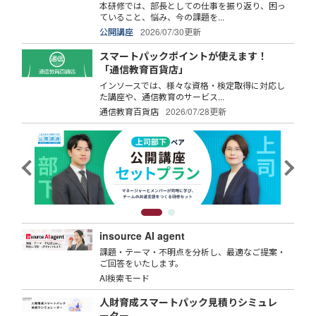
本研修では、部長としての仕事を振り返り、困っ
ていること、悩み、今の課題を...
公開講座
2026/07/30更新
スマートパックポイントが使えます！
「通信教育百貨店」
インソースでは、様々な資格・検定取得に対応し
た講座や、通信教育のサービス...
通信教育百貨店
2026/07/28更新
insource AI agent
課題・テーマ・不明点を分析し、最適なご提案・
ご回答をいたします。
AI検索モード
人財育成スマートパック見積りシミュレ
ーター