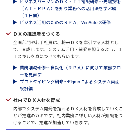
ビジネスパーソンのＤＸ・ＩＴ常識研修～先端技術
（ＡＩ・ＲＰＡ）を知り業務への活用法を学ぶ編
（１日間）
ビジネス活用のためのＲＰＡ／WinActor®研修
ＤＸの推進者をつくる
企画部門や若手社員は、将来ＤＸを牽引する人材とし
て、育成します。システム活用・開発を担えるよう、Ｉ
Ｔスキルを身につけてもらいます。
業務削減研修～自動化（ＲＰＡ）に向けて業務フロ
ーを見直す
プロトタイピング研修～Figmaによるシステム画面
設計編
社内でＤＸ人材を育成
内部でシステム開発を担えるＤＸ人材を育成していくこ
とが推進のカギです。社内業務に詳しい人材が知識をつ
けることで、推進が加速していきます。