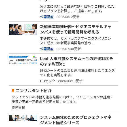
皆さまに代わって最適な割引価格でご利用いただ
けるプランを計算し、ご提案いたします。
公開講座
2026/06/ 2更新
新規事業開発研修～ビジネスモデルキャ
ンバスを使って新規開発を考える
本研修では、ＣＸ（カスタマーエクスペリエン
ス）起点での新規事業開発の進め...
公開講座
2026/07/30更新
Leaf 人事評価システム～今の評価制度そ
のままWEB化
評価シートの見た目と運用法は維持したままシス
テム化を実現します。
HRテック
2026/03/19更新
コンサルタント紹介
クライアントの持続可能な発展に向けて、ソリューションの提案・
施策の実施～定着まで伴走支援いたします。
業務支援
システム開発のためのプロジェクトマネ
ジメント極意シリーズ