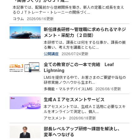
「関係づくり」がＯＪＴ成...
本記事では、配属前から信頼関係を築き、新人の定着と成長を支え
るＯＪＴトレーナー・トレーニーの関係づく...
コラム
2026/06/16更新
新任課長研修～管理職に求められるマネジ
メント・采配力（２日間）
本研修では、課長とは何をする仕事か、課長の振
る舞い、考え方を講義とともに...
公開講座
2026/07/24更新
全ての教育がこの一本で完結 Leaf
Lightning
LMSを提供する中で、お客さまのご要望や当社の
研修実施ノウハウから生まれ...
多機能・マルチデバイスLMS
2026/08/ 6更新
生成ＡＩアセスメントサービス
本アセスメントでは、生成ＡＩ活用に必要なスキ
ルをオンラインで測定し、個人...
アセスメント
2026/06/18更新
部長レベルアップ研修～課題を解決し、
変革へつなげる