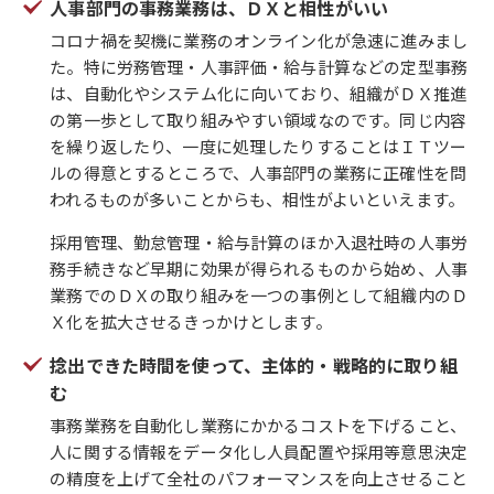
人事部門の事務業務は、ＤＸと相性がいい
コロナ禍を契機に業務のオンライン化が急速に進みまし
た。特に労務管理・人事評価・給与計算などの定型事務
は、自動化やシステム化に向いており、組織がＤＸ推進
の第一歩として取り組みやすい領域なのです。同じ内容
を繰り返したり、一度に処理したりすることはＩＴツー
ルの得意とするところで、人事部門の業務に正確性を問
われるものが多いことからも、相性がよいといえます。
採用管理、勤怠管理・給与計算のほか入退社時の人事労
務手続きなど早期に効果が得られるものから始め、人事
業務でのＤＸの取り組みを一つの事例として組織内のＤ
Ｘ化を拡大させるきっかけとします。
捻出できた時間を使って、主体的・戦略的に取り組
む
事務業務を自動化し業務にかかるコストを下げること、
人に関する情報をデータ化し人員配置や採用等意思決定
の精度を上げて全社のパフォーマンスを向上させること