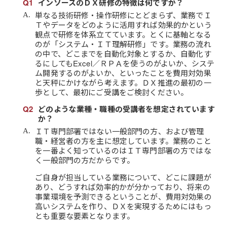
インソースのＤＸ研修の特徴は何ですか？
単なる技術研修・操作研修にとどまらず、業務でＩ
Ｔやデータをどのように活用すれば効果的かという
観点で研修を体系立てています。とくに基軸となる
のが「システム・ＩＴ理解研修」です。業務の流れ
の中で、どこまでを自動化対象とするか、自動化す
るにしてもExcel／ＲＰＡを使うのがよいか、システ
ム開発するのがよいか、といったことを費用対効果
と天秤にかけながら考えます。ＤＸ推進の最初の一
歩として、最初にご受講をご検討ください。
どのような業種・職種の受講者を想定されています
か？
ＩＴ専門部署ではない一般部門の方、および管理
職・経営者の方を主に想定しています。業務のこと
を一番よく知っているのはＩＴ専門部署の方ではな
く一般部門の方だからです。
ご自身が担当している業務について、どこに課題が
あり、どうすれば効率的かが分かっており、将来の
事業環境を予測できるということが、費用対効果の
高いシステムを作り、ＤＸを実現するためにはもっ
とも重要な要素となります。