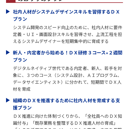
社内人材がシステムデザインスキルを習得するＤＸ
プラン
システム開発のスピード向上のために、社内人材に要件
定義・ＵＩ・画面設計スキルを習得させ、上流工程を担
えるシステムデザイナーを短期集中的に育成する
新人・内定者から始める！ＤＸ研修３コース×２週間
プラン
デジタルネイティブ世代である内定者、新人、若手を対
象に、３つのコース（システム設計、ＡＩプログラム、
データサイエンティスト）に分かれて、短期間でＤＸ人
材を育成
組織のＤＸを推進するために社内人材を育成する支
援プラン
ＤＸ推進に向けた体制づくりから、「全社員へのＤＸ知
識付与」「既存業務を整理するＤＸ推進人材の育成」