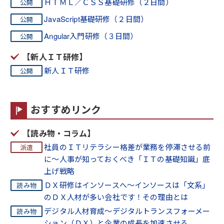
ＨＴＭＬ／ＣＳＳ基礎研修（２日間）
JavaScript基礎研修（２日間）
Angular入門研修（３日間）
【新人ＩＴ研修】
新人ＩＴ研修
おすすめリンク
【読み物・コラム】
社員のＩＴリテラシー格差が業務を停滞させる前
に～人事が知っておくべき「ＩＴの基礎知識」底
上げ戦略
ＤＸ研修はインソースへ～インソースは「文系」
のＤＸ人材が多い会社です！その理由とは
デジタル人材育成～デジタルトランスフォーメー
ション（ＤＸ）と企業の成長を加速させる