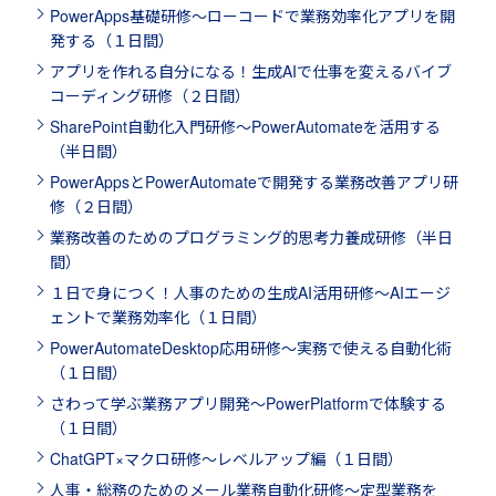
PowerApps基礎研修～ローコードで業務効率化アプリを開
発する（１日間）
アプリを作れる自分になる！生成AIで仕事を変えるバイブ
コーディング研修（２日間）
SharePoint自動化入門研修～PowerAutomateを活用する
（半日間）
PowerAppsとPowerAutomateで開発する業務改善アプリ研
修（２日間）
業務改善のためのプログラミング的思考力養成研修（半日
間）
１日で身につく！人事のための生成AI活用研修～AIエージ
ェントで業務効率化（１日間）
PowerAutomateDesktop応用研修～実務で使える自動化術
（１日間）
さわって学ぶ業務アプリ開発～PowerPlatformで体験する
（１日間）
ChatGPT×マクロ研修～レベルアップ編（１日間）
人事・総務のためのメール業務自動化研修～定型業務を