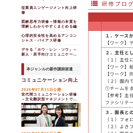
図解思考力研修～情報を
研修プロ
を効率化する
インドとコミュニケーション編
うこと
ップ研修～当事者意識をもち、
新任係長研修～現場運営
プロジェクトマネジメン
整理し、分かりやすくする編
管理職向け
（半日間）
従業員エンゲージメント向上研
相手を動かすビジネスラ
周囲に働きかける存在になる
の実行力
ト研修～リスク・コスト・進捗
モラル＆コンプライアン
修
要因分析研修～問題を因
段取り研修～管理職とし
男性保育士向け研修～保
イティング研修 ～立ち位置・
管理力を強化する
ス研修～組織の信頼を守る倫理
若手向け仕事の進め方研
段取り研修～管理職とし
数分解し根本解決へ導く
論理・要約を学ぶ（半日間）
ての基本的マネジメントスキル
護者の信頼を獲得する編（半日
的判断と行動（半日間）
修～ＰＤＣＡを強化する
ての基本的マネジメントスキル
製薬業界向けオンライン
を理解する
間）
図解思考力研修～情報の本質を
俯瞰力強化研修～多面的
提案書の作り方研修
を理解する
面談研修
後輩サポート力研修～
若手向けビジネスマイン
理解しわかりやすくまとめる編
に考え、全体を見渡すメタ思考
ベテラン世代の活かし方
クレーム対応研修～保育
「頼れる先輩」に求められる３
分かりやすい説明の仕方
ド強化研修～主体性、業務・役
マネジメントスキル・組織力向上
管理職向け指示・指導力
力を鍛える
研修～年上の部下への関わり方
士向け（半日間）
つのスキル
１．ケース
割の領域拡大、自分で考える
研修
心理的安全性を高めるアンコン
強化研修～あいまいな表現を克
を学ぶ
組織力強化研修～理念・
分析力向上と業務効率化
ＣＳ向上研修～ホスピタ
服する
シャス・バイアス研修
介護・福祉業界向け中堅
社会人２年目研修～意識
プレゼンテーション研修
【ワーク】
体制・制度・風土の４つで組織
調整力発揮研修
リティの意識を養う
はじめてのデータ分析研
職員研修～調整力を高め関係者
転換と不安の払拭を図り、次の
～ロジカルシンキングを活用し
を強くする
管理職のためのコミュニ
修～データを読み解く力を習得
とのコミュニケーション
デキる「ホウ・レン・ソウ」～
部下とのコミュニケーシ
クレーム対応研修～苦情
ステージに進む
て相手を納得に導く
ケーション研修
２．主任と
組織力強化研修～結束力
する
新人・若手向けコミュニケーシ
ョン実践研修～多様化する部下
対応の正しい手順を学ぶ
介護・福祉業界向け若手
新人のためのビジネスコ
営業向けロジカルシンキ
を高めるポイントを学ぶ
メンタルヘルス研修～ラ
への関わり方
（１）主任
ョン研修
ビジネスデータの分析研
職員研修～チームリーダーの基
ハードクレーム対応研修
ミュニケーション研修～きく・
ング研修～論理性を担保し納得
インケア
組織マネジメント研修～
修～職場で活かせる統計の基礎
本スキル編
ほめる力向上研修～心理
伝えるの基本を学ぶ編
感のある説明をする
～「判断力」「適応力」「交渉
【ワーク】
とデータ活用法
目標達成のためのKPIの設定と
管理職のための人材マネ
本ジャンルの新作講師派遣
的安全性を高め、活気のある職
力」で困難な苦情に対処する
中堅社員研修～チームを
チーム力・エンゲージメントの強化
実践プレゼンテーション
管理
【ワーク】
ジメント研修～「労務管理」
場をつくる
プログラミング初心者向
牽引するための後輩指導力を身
保護者とのコミュニケーション
研修～聞き手を惹きつけ、心を
「人事評価」「部下育成」
チームマネジメント研修
調整力発揮研修～多様な
コミュニケーション向上
けPython基礎研修（３日間）
につける
（２）園内
危機管理力強化研修～発
動かす（２日間）
ビジネス雑談力向上研修
～仕組み作りと推進力を学ぶ
関係者を動かし、仕事を円滑化
プレイングマネージャー
生時の対応力を身につける（２
管理職向け
課題解決のためのデータ
～仕事が捗る双方向のコミュニ
営業向け提案書作成研修
①チームを
する
研修～時間・チーム・リスクを
日間）
チームワーク入門研修～
2026年07月31日公開
分析入門
ケーション術
～PowerPointを活用して効
介護業界向け管理職研修
マネジメント
信頼・責任・疾走・勝利で高め
【参考】主
世代間コミュニケーション研修
部下とのコミュニケーシ
管理職向けコンプライア
率を上げる（２時間）
じっくり学ぶ統計学研修
分かりやすい説明の仕方
るエンゲージメント
業務改善
ョン実践研修～心理的安全性の
～文化翻訳型マネジメントで実
福祉業界向け部下指導研
ンス研修～組織における不祥事
ファシリテ
～数字を活かす仕事術
医療関係者と良い関係を築きたい
研修
高い職場を作る
修～ベテラン職員の学び直しを
現する（１日間）
防止（半日間）
新人向け仕事の進め方～
組織のタイムマネジメン
促し、現場を前に進める
ＣＸ向上のためのデジタ
対人関係構築研修～円滑
アサーティブコミュニケ
ビジネスゲームで学ぶチームワ
ト研修～管理職の立場から組織
危機管理力強化研修～発
ＣＳ向上
３．園長と
ルマーケティング研修
ークとコミュニケーション
なコミュニケーションのための
ーション研修
の効率化を目指す
生時の対応力を身につける
仕事の任せ方研修～自分
中途社員・職種転換者向
スキルを習得する
（１）フォ
でやった方が早いを克服し、部
業務改善研修
チーム力強化研修～１２
人を動かすコミュニケー
生産性向上研修～明確な
コンプライアンス研修～
けビジネスマナー研修
下の成長を促す
共感力発揮研修～スムー
の見える化による情報共有
ション研修～キーパーソンへ働
指示で、部下のパフォーマンス
判断の難しいグレーゾーンを事
（２）よき
プロジェクト推進研修～
接客・接遇リーダー研修
ズに仕事を進めるために理解と
きかける編
を高める
例で考える
中級（課長級）管理職研
チームワーク研修～ドミ
関係者を巻き込み業務改善を実
思いやりを示す
～ＣＳ向上のための環境づく