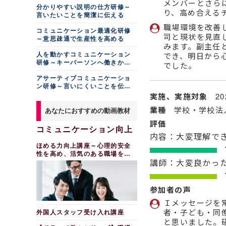
学ぶ（２時間）
メンバーとさら
非・不・未を見つけ、ソリュー
げる
の伝え方研修～不用意な発言を
分かりやすい説明の仕方研修～
ションを提示する
り、高め合える
生産性向上
防止するために（半日間）
言いたいことを簡潔に伝える
オペレーションミス防
交渉力向上研修～ネゴシ
働き方改革リーダー研修
業務改善・ＤＸ化
止・事務ミス防止研修
職場環境を改善
エーションスキルを上達させる
～チームの時間管理で残業削
コミュニケーション最適化研修
組織内ＤＸ推進担当者向
業務改善研修
司と現状を見直
減・生産性向上
～意思疎通で生産性を高める
調整力発揮研修
け研修～心得とプロジェクト実
みます。副主任
マニュアル作成研修～改
医療関係者向けタイムマ
施導入時の理解（半日間）
法人営業のためのアカウ
善・合理化を促す
でき、明日から
人を動かすコミュニケーション
ネジメント研修
ントマネジメント基礎研修
研修～キーパーソンへ働きかけ
でした。
パソコン苦手な方限定！
事例で学ぶ業務改善研修
従業員のキャリア形成を支援したい
る編
はじめてのＥｘｃｅｌ入門研修
～業務の効率化編
アサーティブコミュニケーショ
２０代向けキャリアデザ
タイムマネジメント研修
生産性向上研修～仕事の
ン研修～言いにくいことを伝え
イン研修～Ｍｕｓｔ・Ｃａｎ・
～仕事の効率アップ編
見える化でムダなく成果につな
る
Ｗｉｌｌでキャリアを考える
実施、実施対象
2
げる
生産性向上研修～仕事の
４０代向けキャリアデザ
業種
学校・学校法
見える化でムダなく成果につな
あなたにおすすめの動画教材
整理力向上研修～生産性
イン研修～ワーク・ライフ・マ
げる
の高い職場環境を作る
ネーバランスを考える
評価
生産性向上研修～明確な
コミュニケーション向上
組織のタイムマネジメン
キャリア自律推進研修～
内容：大変理解で
指示で、部下のパフォーマンス
ト研修～管理職の立場から組織
As is-To Beギャップを埋め
を高める
の効率化を目指す
ほめる力向上講座～心理的安全
る（半日間）
組織内ＤＸ推進担当者向
性を高め、活気のある職場をつ
業務フロー作成研修～業
管理職向けキャリア形成
講師：大変良かっ
け研修～心得とプロジェクト実
くる
務の見える化で効率アップ
支援研修～成長プラン策定と業
施導入時の理解（半日間）
務の任せ方編
コミュニケーション最適
化研修～バランスの取れた意思
女性のためのスマートワ
参加者の声
疎通で生産性を高める
ーク研修～自分らしい働き方で
職場に貢献する
生産性向上研修～時短に
Ｉメッセージを
つながるＰＣテクニック（２時
女性リーダー研修～キャ
者・子ども・同
外国人スタッフ受け入れ講座
間）
リアアップ編「リーダーとして
と思いました。
の自信をつける」
調整力発揮研修～ステー