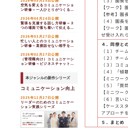
（３）園長
2026年05月25日公開
修～課長としてのあり方・現場
現に導く
調整力発揮研修
ノハウスでコミュニケーション
組織内ＤＸ推進担当者向
情報セキュリティ研修～
り・指導力
力編
空気を変えるコミュニケーショ
営業力強化研修～心情理
を活性化させる（４時間）
【ワーク】
け研修～心得とプロジェクト実
身近な事例から社内リスクを抑
タイムマネジメント研修
相手と対立しない交渉術
ご高齢者・シニア向け接
ン研修～一人ひとりがつくる心
解を通し、顧客との関係構築を
施導入時の理解（半日間）
制する
ケーススタディで学ぶ管
チームワーク強化研修～
～要素・配分・優先順位を考え
（半日間）
【参考】園
強化する
遇力向上研修～窓口応対編（半
理的安全性（１日間）
理職の問題解決力向上研修
る編（半日間）
ＣＳを組織で向上させる （半
管理職研修～「仕組み作
リスクマネジメント研修
日間）
2026年04月24日公開
コミュニケーション研修
法人営業向け顧客関係構
日間）
（４）園長
り」で実現させる生産性向上編
～再発防止のための真因追究と
メンタルヘルス研修～ラ
ロジカルシンキング研修
～エトス・パトス・ロゴス強化
緊張を克服する話し方研修～３
分かりやすい説明の仕方
築研修～定期訪問の質を高め、
対策の徹底編
インケア
現場リーダー向け研修～
～判断力を強化し、業務効率を
編
【ワーク】
ビジネスデータの分析研
つの場面で落ち着いて伝える
お得意様を作る
研修
向上する編
チームの本質的な問題を解決
業務効率化・ＤＸ推進
修～職場で活かせる統計の基礎
（半日間）
リーダーのためのレジリ
心身ともに健康的に働く
ぜ受け入れ
コミュニケーション研修
介護・福祉業界向けクレ
（２日間）
とデータ活用法を学ぶ
階層別教育
2026年03月27日公開
エンス研修～自分・部下・チー
管理職向け生産性向上研
～きっかけを作る雑談力向上編
ーム対応レベルアップ研修
若手向けメンタルヘルス
ムのレジリエンスを高める
次世代リーダー向け研修
忙しい人とのコミュニケーショ
修～個人・チーム・役割から実
業務改善研修
段取り研修～管理職とし
４．同僚と
研修～メンタルケアのために個
人を動かすコミュニケー
福祉・介護業界管理責任
～チームを率いるコミュニケー
ン研修～直接話せない相手を動
現する（１.５日間）
部下モチベーション向上
ての基本的マネジメントスキル
人と組織ができること
エンゲージメント・人材定着
ション
ション研修～行動経済学を活用
者向けハードクレーム対応研修
（１）チー
かす伝え方（１日間）
を理解する
研修
生産性向上研修～自工程
して働きかける編
メンタルタフネス研修～
2026年02月27日公開
チームワーク入門研修～
リーダーシップ研修～チ
福祉・介護業界向けEメ
完結を推進し、確認・修正・管
（２）チー
エンゲージメント向上・人材定着
中級（課長級）管理職研
成果を出すためのマインド・エ
信頼・責任・疾走・勝利で高め
（管理職向け）コミュニケーシ
顧客インサイト発掘研修
ーム全員がいきいきと働ける職
ール対応力向上研修（半日間）
理業務を削減する
修～課長としてのあり方・現場
ネルギーの高め方
るエンゲージメント
ジョブ・クラフティング
ョン研修～ビジネスチャットで
場作り編
（３）コミ
～潜在ニーズを見つけ出す編
力編
介護・福祉業界向け中堅
業務改善研修
研修～目の前の仕事をやりがい
部下との意思疎通を活性化させ
メンタルヘルス研修～ラ
管理職向け従業員エンゲ
管理職向け従業員エンゲ
エースになるための営業
職員研修～調整力・関係者との
（４）「傾
のある仕事に変える
管理職研修～「風通しの
インケア
る編（半日間）
ージメント向上研修～チームの
業務改善のためのプログ
ージメント向上研修～働きがい
力強化研修～受注確率を上げる
コミュニケーション
よい職場づくり」で職場環境を
活性化をはかる
【ミニワー
本ジャンルの新作シリーズ
ラミング的思考力養成研修（半
管理職向け離職防止研修
のある職場づくり
一歩踏み込んだ攻略プラン
リーダーのためのレジリ
整える編
エンゲージメント・人材定着
日間）
～部下との良好なコミュニケー
エンス研修～自分・部下・チー
中途社員の受け入れ・オ
（５）「質
ワーク・エンゲージメン
交渉力向上研修（実践
ションを考える
リーダーシップ研修～仕
管理職向け従業員エンゲ
ムのレジリエンスを高める
コミュニケーション向上
ンボーディング～離職防止のた
ＤＸ活用・推進研修
ト向上研修～いきいきと働くた
編）～４つのプロセスで商談を
事力とコミュニケーション力強
ージメント向上研修～働きがい
【ミニワー
めに部下と話す５つのこと
管理職研修～「風通しの
めの取り組み（半日間）
合意に導く
怒りのマネジメント研修
ＤＸ推進のための要件定
化編
のある職場づくり
よい職場づくり」で職場環境を
2025年11月27日公開
～怒りの感情を上手にコントロ
（６）言い
【全力解説】リテンショ
義研修
部下モチベーション向上
コミュニケーション研修
整える編
次世代リーダー研修～安
１対１面談導入研修
ールする（半日間）
リーダーのためのコミュニケー
ンマネジメント研修～離職防止
研修～アドラー心理学を活用
～エトス・パトス・ロゴスで伝
【ケースス
Python学院～データ分
定力・思考力・指導力を身に付
に向けた取り組み（３時間）
ション実践シリーズ
チームワーク入門研修～
し、部下を勇気づける
職員が働きやすい組織づくり
える力を強化する
チームワーク入門研修～
ける
析編／統計の基礎とPandasラ
信頼・責任・疾走・勝利で高め
アプローチ
信頼・責任・疾走・勝利で高め
管理職向けエンゲージメ
イブラリの活用
ＣＳ・接遇レベルの向上
営業マネージャーを育成したい
部下とのコミュニケーシ
るエンゲージメント
中堅社員向けオーナーシ
るエンゲージメント
ント向上研修～怒りと向き合い
ョン実践研修～心理的安全性の
在庫最適化のためのＡＩ
病院向けＣＳ・接遇研修
ップ研修～当事者意識をもっ
営業マネージャー研修
指導に活かす（半日間）
５．まとめ
ほめる力向上研修～心理
高い職場を作る
後輩サポート力研修～
て、周囲に働きかける
開発入門研修～在庫予測モデル
（半日間）
的安全性を高め、活気のある職
営業部長研修～営業人材
「頼れる先輩」に求められる３
１対１面談を通した風通
の作成編（３日間）