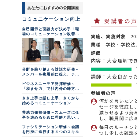
１対１面談研修～効果的
場をつくる
中堅社員向けコミュニケ
看護師向けコミュニケー
育成編
つのスキル
しの良いチームビルディング研
な面談を実施するためのポイン
ビジネスデータの分析研
ーション力向上研修～周囲への
ション研修
あなたにおすすめの公開講座
修
１対１面談研修～効果的
トを学ぶ
営業部長研修～現場マネ
メンタルヘルス研修～管
配慮とメンバー指導
修～職場で活かせる統計の基礎
な面談を実施するためのポイン
医療メディエーション研
ジメント編
理職向けラインケア編
メンター研修
とデータ活用法を学ぶ
チームマネジメント研修
トを学ぶ
若手社員研修～主体性の
修～基本編（半日間）
コミュニケーション向上
受講者の
～仕組み作りと推進力を学ぶ
営業部長研修～営業戦略
中途社員の受け入れ・オ
その他おすすめ研修
営業向けデータ活用研修
発揮
中途採用者の受け入れ・
病院向け新規採用職員フ
立案編（２日間）
ンボーディング研修～面談で部
～データドリブンセールスの実
コミュニケーションの取
ロジカルシンキング研修
自己開示と面談力が決め手！職
オンボーディング研修～定着を
若手社員向けビジネスマ
ォロー研修 ホスピタリティマ
下と話す５つのこと
現に向けて
り方指導研修～気づかいができ
プレイングマネージャー
（実践編）～論理的思考による
促す職場づくり（半日間）
場のコミュニケーション改善研
インド強化研修～主体性、業
インド醸成編（半日間）
実施、実施対象
2
る部下を育てる
人事担当者向け離職防止
研修～時間・チーム・リスクを
問題解決
営業力を強化したい
務・役割の領域拡大
修
リスクマネジメント
病院向けＣＳ向上研修～
マネジメントし成果を出す
研修～採用者の職場定着を支援
アンコンシャスバイアス
業種
学校・学校法
クリティカルシンキング
製薬業界向けビジネスマ
新入社員向けビジネス基
オンライン診療導入編（半日
する（半日間）
保育士向け危機察知力強
研修～心理的安全性の高いチー
営業マネージャー向け目
研修～本質を見抜く力を養う
ナー研修～医師の頼れるパート
礎研修～社会人に求められる基
間）
化研修～安心・安全な環境を確
評価
ムマネジメント
ワーク・エンゲージメン
標管理研修～ＫＰＩの実効力を
ナーとなる編
本ルール・所作（２日間）
保する（半日間）
フィードバック研修～助
ご高齢者・シニア向け接
高める
ト向上研修～個人と組織の取り
ＤＸ化・業務改善・生産性向上
内容：大変理解で
言と対話で部下・後輩をサポー
ＭＲ向け営業研修～コミ
遇力向上研修～電話応対編
組み（半日間）
リスクマネジメント研
営業マネージャー向けコ
トする
ュニケーションによる営業力向
ＤＸ理解研修（半日間）
修 ～ヒューマンエラー防止編
業務改善
アサーティブコミュニケ
ーチング研修
上編（２日間）
分断を乗り越える対話力研修～
（半日間）
評価者研修
業務改善研修
ーション研修
メンバーを複層的に捉え、チー
業務改善研修
営業マネージャー研修～
講師：大変良かっ
若手向け営業基礎研修～
オペレーションミス・事
属人化防止研修～管理職
病院向けクレーム対応研
ムを再統合する
仕事の生産性向上研修～
部下育成・指導スキル強化編
営業のいろはを知り、営業活動
マニュアル作成研修～改
務ミス防止研修
による職場最適化のためのナレ
修
ビジネスユーモア発揮研修～
「デキる人」に共通する時間の
の流れを学ぶ
善・合理化を促す
チームマネジメント研修
ッジマネジメント
使い方・習慣を取り入れる
「和ませ力」で社内外の味方を
現場リスク管理研修～リ
行政向けカスタマーハラ
～仕組み作りと推進力を学ぶ
営業向けリレーション構
参加者の声
パソコン苦手な方限定！
増やす
スクを防ぐ組織づくりとナレッ
ベテラン世代の活かし方
タイムマネジメント研修
スメント対策研修
築力向上研修
はじめてのＥｘｃｅｌ入門研修
管理職向け従業員エンゲ
ジマネジメント（半日間）
きき上手は話し上手、きくから
研修～年上の部下への関わり方
～要素・配分・優先順位を考え
何かを言いたい
マネージャー向けカスタ
ージメント向上研修～働きがい
を学ぶ
ヒアリング力向上研修～
始めるコミュニケーション
る編（半日間）
タイムマネジメント研修
コンプライアンス研修～
セージを徹底し
マーハラスメント対策研修
のある職場づくり
質問の引き出しを増やし、お客
～仕事の効率アップ編
個人情報保護、情報セキュリテ
初級者向けＯＡ研修～
組織のタイムマネジメン
さまの本質的なニーズに迫る
減らせるよう努
共感力発揮研修～スムーズに仕
管理・責任者向け悪質ク
ィ、ＳＮＳ（半日間）
Word・Excel・
ト研修～Excelを活用して改善
時短勤務者向けタイムマ
し、職員間に広
事を進めるために理解と思いや
レーム対応研修～招かれざるお
PowerPoint（１．５日間）
営業向け課題発見力強化
策を考える
ネジメント研修～限られた時間
ハラスメント防止研修～
客さま・カスハラへの対応
りを示す
研修～ソリューション提案のた
で成果を出す（半日間）
被害者にも加害者にもならない
ＯＡスキル向上研修
毎日のルーチン
ファシリテーション研修～会議
めの３つのプロセス
カスタマーハラスメント
ために（半日間）
（Excel ＆ PowerPoint）
生産性向上研修～仕事の
を円滑に進行する４つのスキル
つし少しの雑談
防止研修～効果的な対応方法を
顧客の課題解決研修～
見える化でムダなく成果につな
管理職に求められるモノ