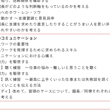
を知り、信頼関係を構築する
園長がどのような判断軸をもっているのかを考える
長へのホウ・レン・ソウ
を動かす ～支援要請と意見具申
園長に支援を求めたり進言したりすることがうまい人を思い浮
られやすいのかを考える
のコミュニケーション
ムワークの重要性
ムワークを発揮するために求められるスキル
ュニケーションにおける心構え
聴力」を駆使する
ク】聴く練習 ～仕事の悩み・難しいと思うことを聴く
問力」を駆使する
ク】訊く練習 ～最高に上手くいった仕事または失敗談を訊く
にくいことを伝える方法
タディ】改めて、冒頭のケースについて、園長／同僚それぞれ
を考える