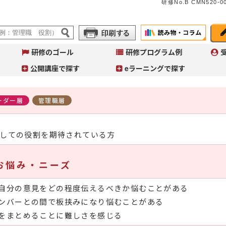
研修No.B CMN520-00
研修のゴール
研修プログラム例
公開講座で探す
eラーニングで探す
ーダー層
管理職層
A
イ
しての役割を期待されている方
へ
コ
Ａ
お悩み・ニーズ
～
入
自分の意見をどの程度伝えるべきか悩むことがある
ンバーとの間で板挟みになり悩むことがある
をまとめることに難しさを感じる