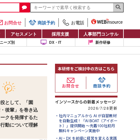
お問合せ
商談予約
お電話
け
アセスメント
採用支援
人事部門コンサル
ニーズ別
DX・IT
新作研修
本研修をご検討中の方はこちら
お問合せ
商談予約
インソースからの新着メッセージ
腕役として、「園
2026/7/28更新
僚・後輩」を巻き込
社内マニュアルから AI が自習教材
ワークを発揮するた
を自動生成！「AI BOAT（アイボー
な行動について理解
ト）」提供開始 ～先着100社初月
無料キャンペーン実施中
AI・DX を前提に経営を変える実践