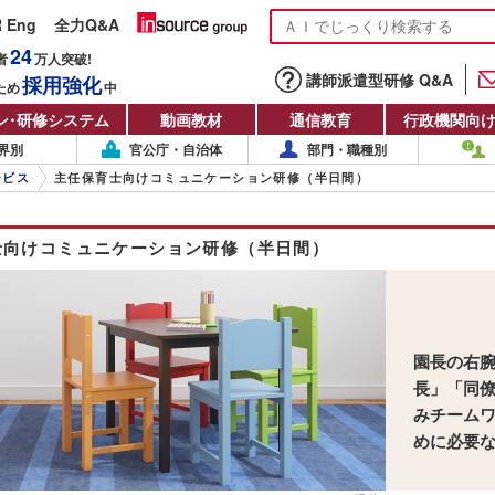
R Eng
全力Q&A
24
者
万人
突破!
講師派遣型研修 Q&A
採用強化
ため
中
ン
・
研修システム
動画教材
通信教育
行政機関向
界別
官公庁・自治体
部門・職種別
ービス
主任保育士向けコミュニケーション研修（半日間）
士向けコミュニケーション研修（半日間）
園長の右
長」「同
みチーム
めに必要