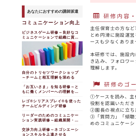
ＣＳ向上研修～ホスピタ
ナーとなる編
を理解する
中途社員・職種転換者向
ョン研修～やりすぎず少なすぎ
クレーム対応研修～組織
保育士向け研修～子供の
リティの意識を養う
ないコミュニケーション
けビジネスマナー研修
リスクマネジメント研修
顧客の課題解決研修～顧
中級（課長級）管理職研
のクレーム対応力向上編
行動を分かりやすく伝える編
あなたにおすすめの講師派遣
～未然に防ぐ方法を学ぶ
クリティカルシンキング
客の「非・不・未」を見つけソ
修～課長としてのあり方・現場
女性向けキャリアデザイ
コミュニケーション研修
研修内容
販売員向け接客力向上研
保育士向けタイムマネジ
研修～本質を見抜く力を養う
リューションを提示する
力編
ン研修～ワーク・ライフ・マネ
～「きく」「伝える」力向上研
ロジカルシンキング研修
修～顧客視点で潜在ニーズを引
メント研修（半日間）
コミュニケーション向上
ー
修
新入社員研修～ビジネス
営業力強化研修～行動経
他社との差別化を図りたい
き出す
外国人・帰国子女向け日
主任保育士の方など
保育士向け研修～社会人
基礎「チームで働ける新人にな
済学を活用し、顧客心理を読み
若手～中堅向け
リスクマネジメント研修
本人と一緒に働くためのコミュ
ラテラルシンキング研修
新規事業への挑戦
る編」（２日間）
としての基本姿勢・基本動作習
解く（半日間）
ビジネスゲーム研修～良好なコ
～未然に防ぐ方法を学ぶ
とめ円滑に施設運営
ニケーション研修
～新たな発想を出す力を養う
新入社員向けビジネス基
得編
ミュニケーションで組織に貢献
自薬局のコンセプトを考
階層別教育
【全力解説】相手と対立
礎研修～基本ルール・所作（２
若手～中堅向け
ＣＳマインド向上研修～
ースも少なくありま
営業向けロジカルシンキ
する
える研修～マーケティング編
保育園園長向けリスク管
しない交渉力強化研修～互いの
日間）
看護師向けリーダーシッ
ＣＳの基本マインドを習得する
（半日間）
ング研修～論理性を担保し納得
介護・福祉業界向け若手
理研修～重大事故・死亡事故を
利益の最大化（３時間）
編
プ研修
感のある説明をする
できるビジネスパーソン
職員研修～チームリーダーとし
起こさない
企画力研修～企画立案か
本研修では、施設内
タフ・ネゴシエーション
の１０の心得・行動～職場の常
ての基本スキル編
クレーム対応研修～苦情
看護師長研修～部下の力
要因分析研修～問題を因
ら企画書作成までの流れを学ぶ
新任保育士向け研修～保
研修～困難な交渉をWin-Win
識編
き込み、フォロワー
対応の正しい手順を学ぶ
を引き出す編
数分解し根本解決へ導く
介護業界向け現場リーダ
護者とのコミュニケーション向
に導く
新規事業・新商品開発研
主体性発揮研修～６つの
理解します。
ー研修～視座を高め、メンバー
上編（半日間）
福祉・介護業界管理責任
中級（課長級）管理職研
俯瞰力強化研修～多面的
修～プロジェクト推進のコツと
調整力・交渉力向上研修
行動で実現する
を育成する
者向けハードクレーム対応研修
修～課長としてのあり方・現場
自分のトリセツワークショップ
心構え編
に考え、全体を見渡すメタ思考
メンタルヘルス研修～セ
力編
良い資料をつくり、説明力を高めた
～チームと相互理解を深める
力を鍛える
若手向け仕事の進め方研
若手・中堅向けモラル＆
ルフケア
福祉・介護業界向け管理
マーケティング研修～分
い
修～仕事をやり抜く力を身につ
研修のゴ
コンプライアンス研修（半日
新任管理職研修～自信を
職向けカスタマーハラスメント
デザイン思考研修～イノ
析に基づいた新規提案
保育園職員向けリスク管
ける
「お互いさま」を知る研修～と
間）
防止研修
分かりやすい資料の作り
持ってマネジメントを始める編
ベーション実現のプロセスを学
理研修～重大事故・死亡事故を
デザイン思考研修～イノ
（２日間）
もに働くメンバーへの理解を深
方研修～相手に印象を残すワン
ぶ
中堅社員向けリーダーシ
若手～中堅向け
ビジネス基礎研修～社会
起こさない
①ケースを読み、主
ベーション実現のプロセスを学
ペーパーの基本
める
ップ研修～高い視座をもって、
人に求められる基本ルール・所
新任係長研修～現場運営
【全力解説】相手と対立
ぶ
仕事の意欲向上研修～ポ
主任保育士向けコミュニ
レゴ®シリアスプレイ®を使った
組織を動かす編
役割を認識いただき
作を学ぶ（２日間）
プレゼン資料作成研修～
の実行力
しない交渉力強化研修～互いの
ジティブシンキングを仕事に活
ケーション研修（半日間）
チームビルディング研修
クリティカルシンキング
図・表・グラフを使って伝えた
利益の最大化（３時間）
新任主任研修～リーダー
②園長の視点に立ち
用する
若手社員研修～主体性の
主任レベルアップ研修～
研修（実践編）～リーダーとし
いメッセージを表現する
保育士向け保護者対応力
の自覚と責任
発揮
悩みを解決し、前進する
企画・発想力研修～企画
リーダーのためのコミュニケー
ての思考力を強化する
③「質問力」「傾聴
社会人１年目・２年目ス
向上研修～ＣＳマインドとコミ
人を動かすPowerPoint
立案スキルアップ
次世代リーダー研修～安
ション実践研修～組織展開・調
テップアップ研修～モチベーシ
中堅社員研修（２日間）
ュニケーション（半日間）
次世代リーダー研修～安
ラテラルシンキング研修
めのコミュニケーシ
資料の作り方研修
定力・思考力・指導力を身に付
ョン向上編
整編
定力・思考力・指導力を身に付
製薬業界の海外開発部門
～新たな発想を生み出す力を養
接遇・クレーム対応
仕事の実行力研修～「自
ける
Power BI Desktop基
ける
交渉力向上研修～ネゴシエーシ
う
向けプロジェクトマネジメント
若手社員向けキャリア研
律」「協働」「目的意識」で仕
保育士向け研修～ＣＳマ
礎研修～データの可視化・分析
ョンスキルを上達させる
管理職向け
研修
修～最初の会社でがんばるとい
事を前に進める
中堅社員向けオーナーシ