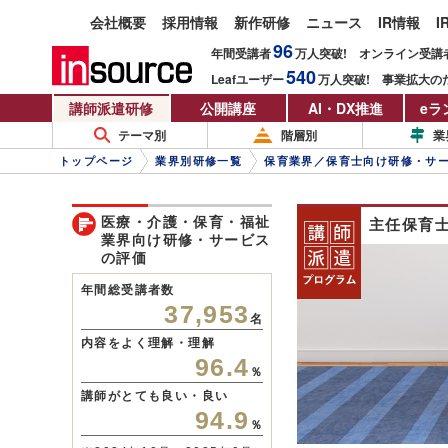
会社概要
採用情報
新作研修
ニュース
IR情報
I
96
年間受講者
万人
突破!
オンライン受講
540
Leafユーザー
万人
突破!
事業拡大の
講師派遣研修
公開講座
AI・DX推進
eラ
テーマ別
階層別
業
トップページ
業界別研修一覧
保育業界／保育士向け研修・サ
医療・介護・保育・福祉
主任保育
業界向け研修・サービス
の評価
年間総受講者数
37,953
名
内容をよく理解・理解
96.4
％
講師がとても良い・良い
94.9
％