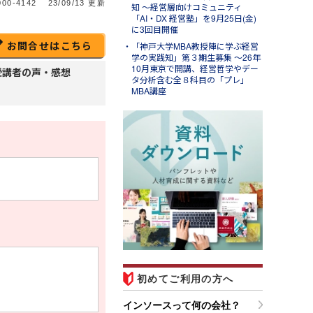
00-4142
23/09/13 更新
知 ～経営層向けコミュニティ
「AI・DX 経営塾」を9月25日(金)
に3回目開催
お問合せはこちら
「神戸大学MBA教授陣に学ぶ経営
学の実践知」第３期生募集 ～26年
10月東京で開講、経営哲学やデー
受講者の声・感想
タ分析含む全８科目の「プレ」
MBA講座
ug.07
ンソースブログ「東へ西
」
ラム「調べる時間を短縮する
Ｉエージェント活用事例４選
営業準備・移動判断・備品購
を効率化する」のご紹介
初めてご利用の方へ
インソースって何の会社？