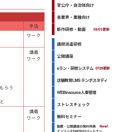
官公庁・自治体向け
各業界・業種向け
手法
新作研修・動画
08/03更新
ワーク
講師派遣研修
講義
公開講座
ワーク
eラン・研修システム
07/29更新
店舗教育LMS テンポスタディ
もらう
WEBinsource人事管理
と
ストレスチェック
講義
無料セミナー
ワーク
動画・公開講座の無料特典
インソースENERGYパートナー