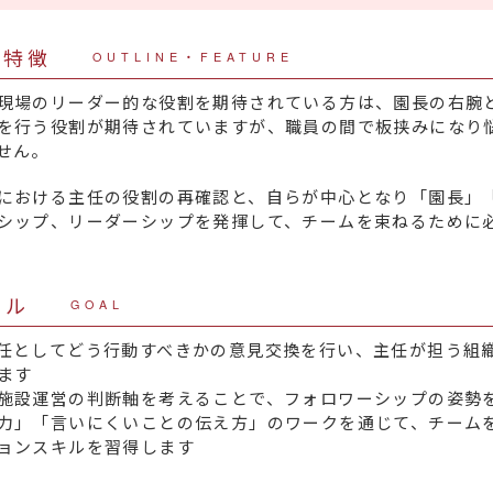
・特徴
OUTLINE・FEATURE
現場のリーダー的な役割を期待されている方は、園長の右腕
を行う役割が期待されていますが、職員の間で板挟みになり
せん。
における主任の役割の再確認と、自らが中心となり「園長」
シップ、リーダーシップを発揮して、チームを束ねるために
ール
GOAL
任としてどう行動すべきかの意見交換を行い、主任が担う組
ます
施設運営の判断軸を考えることで、フォロワーシップの姿勢
力」「言いにくいことの伝え方」のワークを通じて、チーム
ョンスキルを習得します