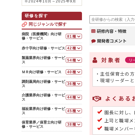
※2024年10月～2025年9月
研修を探す
同じジャンルで探す
研修内容・特徴
病院（医療機関）向け研
81種
修・サービス
開発者コメント
基本
赤十字向け研修・サービス
42種
分かりやすい説明の仕方
基本
研修
製薬業界向け研修・サービ
対象者
リ
54種
病院向けクレーム対応研
ス
クレーム対応研修～苦情
修
対応の正しい手順を学ぶ
基本
ＭＲ向け研修・サービス
40種
・主任保育士の方
病院向けコンプライアン
病院・医療機関向けＯＪ
新入社員向けビジネス基
ス研修（半日間）
Ｔ研修～仕事の判断軸を確立さ
基本
・現場リーダーと
礎研修～基本ルール・所作（２
調剤薬局向け研修・サービ
せる
36種
日間）
病院向けＣＳ・接遇研修
ＭＲ向け営業研修～医師
ス
（半日間）
アサーティブコミュニケ
に信頼されるＭＲになる編
若手社員研修～主体性の
基本
ーション研修～自他尊重のスタ
介護業界向け研修・サービ
発揮
ＯＪＴ研修～部下・後輩
よくある
ＭＲ向け営業研修～コミ
44種
ンスで言いにくいことを伝える
ＣＳ・接遇研修
ス
指導の基本スキルを習得する
ュニケーションによる営業力向
中堅社員研修～管理職を
段取り研修～管理職とし
上(2日間)
基本
薬局店長向け研修～医師
補佐し、部の成果を出す！
人を動かすコミュニケー
福祉業界向け研修・サービ
ての基本的マネジメントスキル
とのリレーション構築力向上編
ション研修～キーパーソンへ働
45種
園長に対し、
ＭＲ向け営業研修～新商
レジリエンス研修～しな
ス
新任リーダー研修～視点
を理解する
きかける編
品の新規シェアを獲得する編
やかにストレスと向き合う
分かりやすい説明の仕方
を高めてオーナーシップを発揮
上司と職場メ
基本
タイムマネジメント研修
（２日間）
研修
する
分かりやすい説明の仕方
保育業界／保育士向け研
ＯＪＴ研修～部下・後輩
～仕事を効率的に進めるための
38種
介護施設長向けマネジメ
研修
修・サービス
製薬業界向けビジネスマ
職場メンバー
指導の基本スキルを習得する
ＣＳリーダー研修～組織
段取り研修～管理職とし
時間管理を学ぶ
ント研修
ナー研修～医師の頼れるパート
全体で顧客満足を推進する
ての基本的マネジメントスキル
ジャストコミュニケーシ
基本
労務管理研修