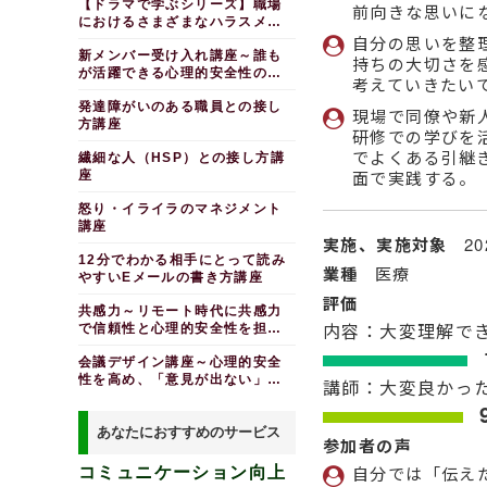
【ドラマで学ぶシリーズ】職場
前向きな思いに
クホルダーマネジメント編
男性のための部下育成研
におけるさまざまなハラスメン
修～女性リーダーの活躍を支援
ト
ファシリテーション研修
自分の思いを整
する
新メンバー受け入れ講座～誰も
～行動経済学による生産性の高
持ちの大切さを
い会議のデザイン(３時間)
が活躍できる心理的安全性の高
異動者向け研修～「上手
考えていきたい
なソフトランディング」を実現
い職場
ＯＮＥ ＨＯＵＲ ＣＨ
する編
発達障がいのある職員との接し
ＡＬＬＥＮＧＥ～生産性向上の
現場で同僚や新
方講座
限界に挑む
ジョブ・クラフティング
研修での学びを
研修～目の前の仕事をやりがい
リスクへの対応
でよくある引継
繊細な人（HSP）との接し方講
のある仕事に変える
管理職向けコンプライア
面で実践する。
座
ンス研修～組織における不祥事
防止（半日間）
怒り・イライラのマネジメント
講座
個人情報保護研修～事例
実施、実施対象
2
で学ぶ情報セキュリティ編（半
12分でわかる相手にとって読み
日間）
業種
医療
やすいEメールの書き方講座
リスクマネジメント研修
評価
～未然に防ぐ方法を学ぶ
共感力～リモート時代に共感力
事例で学ぶハラスメント
内容：大変理解で
で信頼性と心理的安全性を担保
防止研修～パワハラのもたらす
する
損害について考える
会議デザイン講座～心理的安全
性を高め、「意見が出ない」を
ハラスメント防止研修～
講師：大変良かっ
セクハラ・パワハラを生まない
解決する
職場づくり（半日間）
あなたにおすすめのサービス
パワーハラスメント防止
参加者の声
研修～正当な指導と受け止め方
編（半日間）
自分では「伝え
コミュニケーション向上