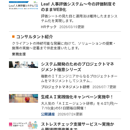
Leaf 人事評価システム～今の評価制度そ
のままWEB化
評価シートの見た目と運用法は維持したままシス
テム化を実現します。
HRテック
2026/03/19更新
コンサルタント紹介
クライアントの持続可能な発展に向けて、ソリューションの提案・
施策の実施～定着まで伴走支援いたします。
業務支援
システム開発のためのプロジェクトマネ
ジメント極意シリーズ
複数のＩＴエンジニアからなるプロジェクトチー
ムをマネジメントしてシステム...
プロジェクトマネジメント研修
2026/07/ 7更新
生成ＡＩ実践強化キャンペーン実施中！
大人気の「ＡＩエージェント研修」を４/27(月)～
７/10(金)の51日間毎日開催！
公開講座
2026/07/24更新
ストレスチェック支援サービス～実施か
ら職場環境改善まで