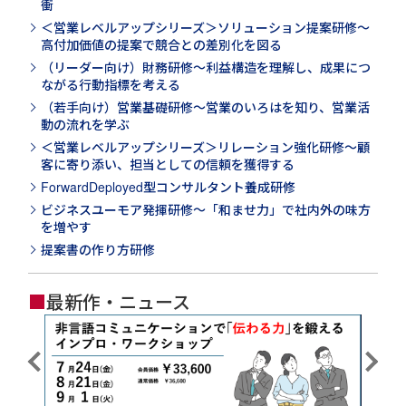
衝
＜営業レベルアップシリーズ＞ソリューション提案研修～
高付加価値の提案で競合との差別化を図る
（リーダー向け）財務研修～利益構造を理解し、成果につ
ながる行動指標を考える
（若手向け）営業基礎研修～営業のいろはを知り、営業活
動の流れを学ぶ
＜営業レベルアップシリーズ＞リレーション強化研修～顧
客に寄り添い、担当としての信頼を獲得する
ForwardDeployed型コンサルタント養成研修
ビジネスユーモア発揮研修～「和ませ力」で社内外の味方
を増やす
提案書の作り方研修
■
最新作・ニュース