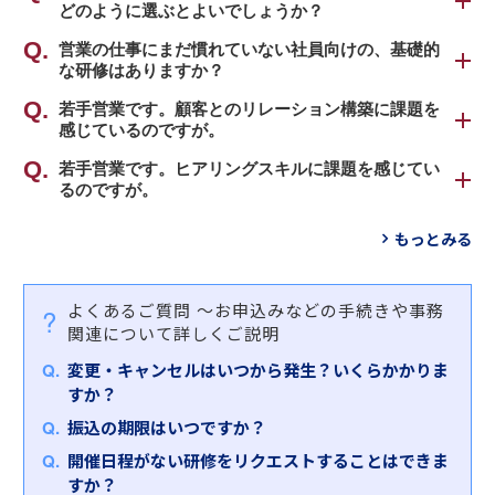
どのように選ぶとよいでしょうか？
が出る人の行動プロセスを分解し、感覚ではなく理
論としてお伝えしていることです。これまで営業を
営業研修の選び方の目安として、経験やプロセス、
営業の仕事にまだ慣れていない社員向けの、基礎的
経験したことがない人から、現在進行形で営業をし
な研修はありますか？
スタイル、スキル別に、研修ラインナップをカテゴ
ており、さらに成果を上げたい方まで、経験年数か
ライズしております。以下をご参考のうえ、受講さ
営業の全体像と流れを学ぶことができる基礎的な内
若手営業です。顧客とのリレーション構築に課題を
ら習熟度に合わせて幅広くプログラムをご用意して
れる方の課題や目標に即して、お選びいただければ
感じているのですが。
容の研修を、受講対象者別にご用意しております。
おります。
幸いです。
「
若手営業です。ヒアリングスキルに課題を感じてい
（営業向け）リレーション構築力向上研修
」をお
（新入社員・新社会人向け）営業基礎研修～営業の
るのですが。
すすめします。
営業が楽しくなる！営業基礎研修 ５番勝負
いろはを知り、営業活動の流れを学ぶ
「
（営業向け）ヒアリング力向上研修～質問の引き
もっとみる
【対象者】
１１の営業プロセスに対応した３０種類以上の営業
出しを増やし、お客さまの本質的なニーズに迫る
」
（若手向け）営業基礎研修～営業のいろはを知り、
・新人や若手の営業職で、お客さまとの関係構築に
研修ラインナップ
をおすすめします。
営業活動の流れを学ぶ
課題がある方
よくあるご質問
～お申込みなどの手続きや事務
・「お客さまに話を聞いてもらえない」「お客さま
６つの営業スタイルに対応した営業研修
【対象者】
職種転換者向け営業基礎研修～他職種から営業への
関連について詳しくご説明
がなかなか情報を開示してくれない」などの課題を
・若手、中堅の営業の方で、ヒアリングに苦手意識
キャリアチェンジ編
お持ちの方
営業力を支えるビジネススキル
変更・キャンセルはいつから発生？いくらかかりま
がある方
すか？
受講される方のご状況をふまえ、各研修のご受講を
【研修内容・特徴】
とはいえ「なかなか選べない」とお悩みのお客さま
【研修内容・特徴】
ご検討ください。
振込の期限はいつですか？
顧客と信頼関係が構築できていなければ、顧客ニー
は、ぜひお気軽にお問合せください。弊社担当者が
本研修では、ヒアリングを３つのステージに分け、
開催日程がない研修をリクエストすることはできま
ズのヒアリングや商品・サービスの提案には繋げる
詳細をヒアリングさせていただいたうえで、お客さ
場面ごとに応じた質問の仕方を習得いただきます。
すか？
ことはできません。
まにおすすめの研修を選定させていただきます。