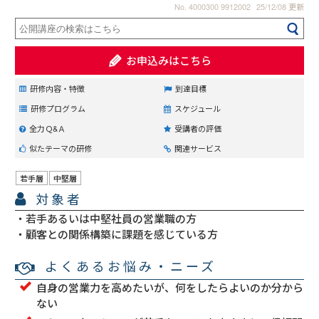
No. 4000300 9912002
25/12/08 更新
お申込みはこちら
研修内容・特徴
到達目標
研修プログラム
スケジュール
全力Ｑ&Ａ
受講者の評価
似たテーマの研修
関連サービス
若手層
中堅層
対象者
若手あるいは中堅社員の営業職の方
顧客との関係構築に課題を感じている方
よくあるお悩み・ニーズ
自身の営業力を高めたいが、何をしたらよいのか分から
ない