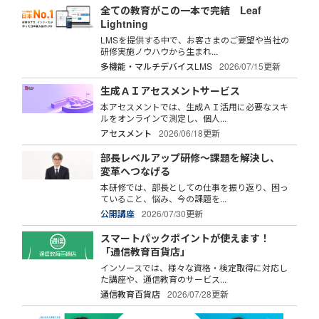
全ての教育がこの一本で完結 Leaf
Lightning
LMSを提供する中で、お客さまのご要望や当社の
研修実施ノウハウから生まれ...
多機能・マルチデバイスLMS
2026/07/15更新
生成ＡＩアセスメントサービス
本アセスメントでは、生成ＡＩ活用に必要なスキ
ルをオンラインで測定し、個人...
アセスメント
2026/06/18更新
部長レベルアップ研修～課題を解決し、
変革へつなげる
本研修では、部長としての仕事を振り返り、困っ
ていること、悩み、今の課題を...
公開講座
2026/07/30更新
スマートパックポイントが使えます！
「通信教育百貨店」
インソースでは、様々な資格・検定取得に対応し
た講座や、通信教育のサービス...
通信教育百貨店
2026/07/28更新