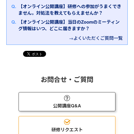
質問の引き出しを増やし、目的を持ったヒアリング
本研修では、「顧客に寄り添う姿勢を身に付け、信
【オンライン公開講座】研修への参加がうまくでき
を行うことで、お客さまが抱える課題への解決策を
頼関係の第１歩を踏み出す」ための以下４つのポイ
ません。対処法を教えてもらえませんか？
導く良い提案に繋げることができます。ヒアリング
ントを学んでいただきます。
スキルを活用した具体的な会話例や多数のワークを
【オンライン公開講座】当日のZoomのミーティン
①顧客への興味・関心
通して、実践的に学んでいただきます。
グ情報はいつ、どこに届きますか？
②顧客から信頼を獲得する立ち振る舞い
③顧客の特徴に合わせたコミュニケーション
→よくいただくご質問一覧
④キーパーソンへのアプローチ
お問合せ・ご質問
公開講座Q&A
研修リクエスト