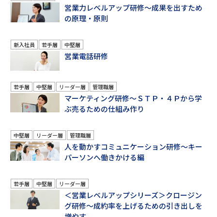
営業力レベルアップ研修～成果を出すため
の原理・原則
新入社員
若手層
中堅層
営業電話研修
若手層
中堅層
リーダー層
管理職層
マーケティング研修～ＳＴＰ・４Ｐから学
ぶ売るための仕組み作り
中堅層
リーダー層
管理職層
人を動かすコミュニケーション研修～キー
パーソンへ働きかける編
若手層
中堅層
リーダー層
＜営業レベルアップシリーズ＞クロージン
グ研修～成約率を上げるための引き出しを
増やす