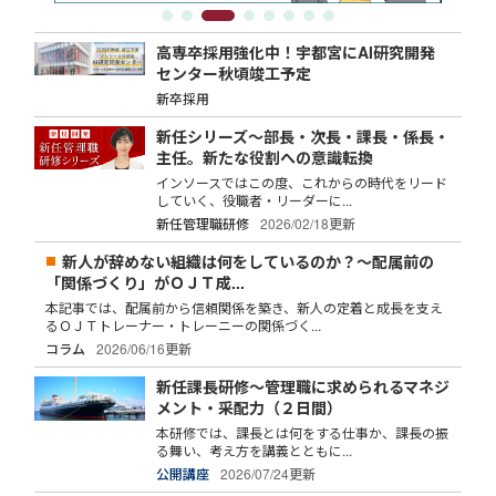
高専卒採用強化中！宇都宮にAI研究開発
センター秋頃竣工予定
新卒採用
新任シリーズ～部長・次長・課長・係長・
主任。新たな役割への意識転換
インソースではこの度、これからの時代をリード
していく、役職者・リーダーに...
新任管理職研修
2026/02/18更新
新人が辞めない組織は何をしているのか？～配属前の
「関係づくり」がＯＪＴ成...
本記事では、配属前から信頼関係を築き、新人の定着と成長を支え
るＯＪＴトレーナー・トレーニーの関係づく...
コラム
2026/06/16更新
新任課長研修～管理職に求められるマネジ
メント・采配力（２日間）
本研修では、課長とは何をする仕事か、課長の振
る舞い、考え方を講義とともに...
公開講座
2026/07/24更新