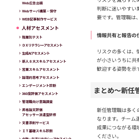
Web広告出稿
判断に迷いやすい
Webサーバ構築・保守
要です。管理職は
WEB記事制作サービス
人材アセスメント
情報共有と報告の
階層別テスト
ＤＸリテラシーアセスメント
リスクの多くは、
生成AIアセスメント
が小さいうちに共
新人８大スキルアセスメント
歓迎する姿勢を示
営業スキルアセスメント
論理的思考アセスメント
エンゲージメント診断
まとめ～新任
360度評価アセスメント
管理職向け意識調査
新任管理職は多く
昇格論文評価
アセッサー派遣型研修
なります。チーム
文書添削サービス
成果につながる環
ＩＴ基礎スキル診断
ください。
金融・生活リテラシーアセスメント