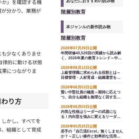
いか」を確認する機
あなたにおすすめの読み物
置が分かり、業務が
階層別教育
本ジャンルの新作読み物
階層別教育
2026年07月29日公開
スも少なくありませ
年間研修40,528回の実績から読み解
く、2026年夏の教育トレンド～中堅
自律的に動ける状態
の自律と全社ＡＩ活用（業務改善）
2026年06月12日公開
が分かれ道
成果につながりま
上級管理職に求められる役割とは～
目標管理・人材育成・組織運営を実
行に落とすマネジメント強化の具体
2026年06月03日公開
策
賢い中堅社員の極意～期待に応えつ
つ、自分も組織も無理なく回す主導
関わり方
権の握りかた
2026年06月03日公開
内気な性格はリーダーの武器にな
る！内向型を強みに変えるリーダー
。しかし、すべてを
シップ・文書指導・電話応対の技術
2026年05月25日公開
は、組織として育成
若手の「自己流Excel」無くしません
か？～正しい操作と効率的な活用法