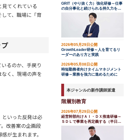
GRIT（やり抜く力）強化研修～仕事
と見てくれている
の自分事化と続けられる持久力を育
そして、職場に「育
む
ップ
2026年05月29日公開
GrowthLeader研修～人を育てるリ
ーダーのあり方と実践
ているのか、手戻り
2026年05月08日公開
時短勤務者向けタイムマネジメント
はなく、現場の声を
研修～業務を強力に進めるために
本ジャンルの新作講師派遣
階層別教育
2026年07月29日公開
」といった反発は必
経営幹部向けＡＩ・ＤＸ推進研修～
ＳＤＬで事業を再定義する（半日
す。改善案の企画段
間）
得感が生まれます。