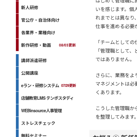
はじめて管理職に
新人研修
いを感じます。個
れまでとは異なり
官公庁・自治体向け
仕事を進める必要
各業界・業種向け
「チームとしての
新作研修・動画
08/03更新
「管理職として、
ではありません。
講師派遣研修
公開講座
さらに、業務をよ
マネジメントは必
eラン・研修システム
07/29更新
くあります。
店舗教育LMS テンポスタディ
こうした管理職か
WEBinsource人事管理
を整理してみます
ストレスチェック
無料セミナー