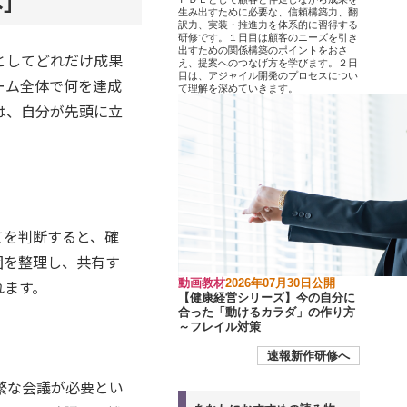
本」
生み出すために必要な、信頼構築力、翻
訳力、実装・推進力を体系的に習得する
研修です。１日目は顧客のニーズを引き
出すための関係構築のポイントをおさ
としてどれだけ成果
え、提案へのつなげ方を学びます。２日
目は、アジャイル開発のプロセスについ
ーム全体で何を達成
て理解を深めていきます。
は、自分が先頭に立
てを判断すると、確
囲を整理し、共有す
れます。
動画教材
2026年07月30日公開
【健康経営シリーズ】今の自分に
合った「動けるカラダ」の作り方
～フレイル対策
速報新作研修へ
繁な会議が必要とい