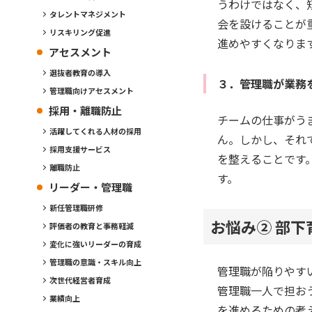
うわけではなく、
タレントマネジメント
会を設けることが
リスキリング促進
進めやすくなりま
アセスメント
選抜者教育の導入
３．管理職が業務
管理職向けアセスメント
採用・離職防止
チームの仕事がう
活躍してくれる人材の採用
ん。しかし、それ
採用支援サービス
を整えることです
離職防止
す。
リーダー・管理職
新任管理職研修
お悩み② 部
評価者の教育と事務軽減
変化に強いリーダーの育成
管理職の意識・スキル向上
管理職が陥りやす
次世代経営者育成
管理職一人で担お
業績向上
を進めるための考