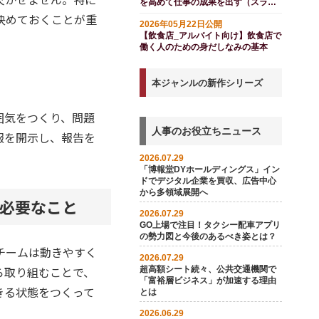
を高めて仕事の成果を出す（スライ
ド付き）
決めておくことが重
2026年05月22日公開
【飲食店_アルバイト向け】飲食店で
働く人のための身だしなみの基本
本ジャンルの新作シリーズ
囲気をつくり、問題
人事のお役立ちニュース
報を開示し、報告を
2026.07.29
「博報堂DYホールディングス」イン
ドでデジタル企業を買収、広告中心
から多領域展開へ
必要なこと
2026.07.29
GO上場で注目！タクシー配車アプリ
の勢力図と今後のあるべき姿とは？
チームは動きやすく
2026.07.29
ら取り組むことで、
超高額シート続々、公共交通機関で
「富裕層ビジネス」が加速する理由
きる状態をつくって
とは
2026.06.29