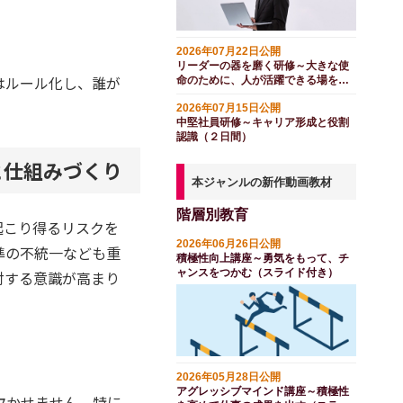
2026年07月22日公開
リーダーの器を磨く研修～大きな使
はルール化し、誰が
命のために、人が活躍できる場を開
く（２日間）
2026年07月15日公開
中堅社員研修～キャリア形成と役割
認識（２日間）
と仕組みづくり
本ジャンルの新作動画教材
階層別教育
起こり得るリスクを
2026年06月26日公開
準の不統一なども重
積極性向上講座～勇気をもって、チ
ャンスをつかむ（スライド付き）
対する意識が高まり
2026年05月28日公開
アグレッシブマインド講座～積極性
欠かせません。特に