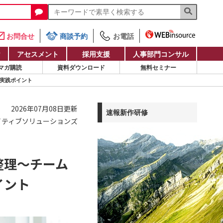
お問合せ
商談予約
お電話
け
アセスメント
採用支援
人事部門コンサル
マガ購読
資料ダウンロード
無料セミナー
実践ポイント
2026年07月08日更新
速報新作研修
イティブソリューションズ
整理～チーム
イント