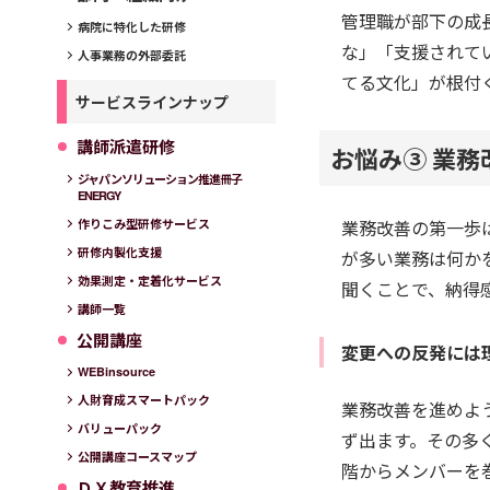
管理職が部下の成
病院に特化した研修
な」「支援されて
人事業務の外部委託
てる文化」が根付
サービスラインナップ
講師派遣研修
お悩み③ 業
ジャパンソリューション推進冊子
ENERGY
業務改善の第一歩
作りこみ型研修サービス
研修内製化支援
が多い業務は何か
効果測定・定着化サービス
聞くことで、納得
講師一覧
公開講座
変更への反発には
WEBinsource
人財育成スマートパック
業務改善を進めよ
バリューパック
ず出ます。その多
公開講座コースマップ
階からメンバーを
ＤＸ教育推進