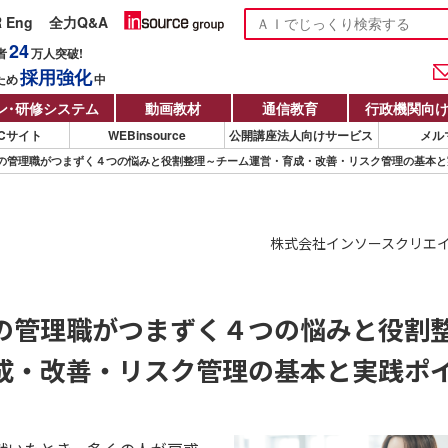
R Eng
全力Q&A
24
者
万人
突破!
採用強化
ため
中
ン
・
研修システム
動画教材
通信教育
行政機関向
Cサイト
WEBinsource
公開講座法人向けサービス
メル
の管理職がつまずく４つの悩みと役割整理～チーム運営・育成・改善・リスク管理の基本と
株式会社インソースクリエ
の管理職がつまずく４つの悩みと役割
成・改善・リスク管理の基本と実践ポ