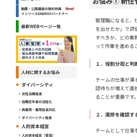
お悩み① 新
動画・公開講座の無料特典
インソースENERGYパートナー
管理職になると、
最新WEBページ一覧
を出せたか」で評
すべきか、どの業
って作業を進める
１．役割分担と判
人材に関するお悩み
チームの仕事が滞
ダイバーシティ
認待ちが増えて進
女性活躍推進
ることが重要です
役職定年者の活性化
再雇用・雇用延長対応
２．進捗を確認す
ダイバーシティ推進
人的資本経営
チームとして仕事
人的資本経営（管理）