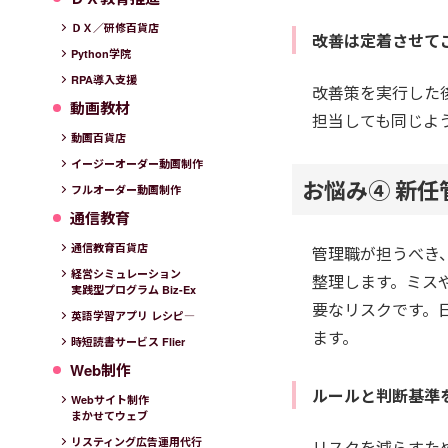
ＤＸ／研修百貨店
改善は定着させて
Python学院
RPA導入支援
改善策を実行した
動画教材
担当しても同じよ
動画百貨店
イージーオーダー動画制作
お悩み④ 新
フルオーダー動画制作
通信教育
通信教育百貨店
管理職が担うべき
経営シミュレーション
整理します。ミス
実践型プログラム Biz-Ex
要なリスクです。
英語学習アプリ レシピ―
ます。
時短読書サービス Flier
Web制作
ルールと判断基準
Webサイト制作
まかせてウェブ
リスティング広告運用代行
リスクを減らすた