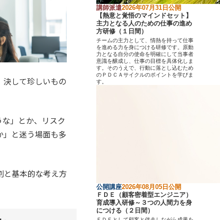
講師派遣
2026年07月31日公開
【熱意と覚悟のマインドセット】
主力となる人のための仕事の進め
方研修（１日間）
チームの主力として、情熱を持って仕事
を進める力を身につける研修です。原動
力となる自分の使命を明確にして当事者
意識を醸成し、仕事の目標を具体化しま
す。そのうえで、行動に落とし込むため
のＰＤＣＡサイクルのポイントを学びま
、決して珍しいもの
す。
うな」とか、リスク
か」と迷う場面も多
割と基本的な考え方
公開講座
2026年08月05日公開
ＦＤＥ（顧客密着型エンジニア）
育成導入研修～３つの人間力を身
につける（２日間）
ＦＤＥとして顧客と伴走しながら成果を