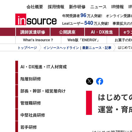
会社概要
採用情報
新作研修
ニュース
IR情報
I
96
年間受講者
万人
突破!
オンライン受講
540
Leafユーザー
万人
突破!
事業拡大の
講師派遣研修
公開講座
AI・DX推進
eラ
What's insource？
Web版「ENERGY」
お菓子のE
はじめて
トップページ
インソースヘッドライン｜最新ニュース・記事
AI・DX推進・IT人材育成
階層別研修
部長・幹部・経営層向け
はじめて
管理職研修
運営・育
中堅社員研修
若手研修