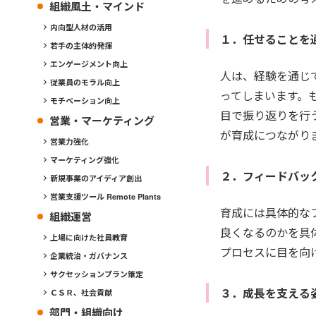
組織風土・マインド
内向型人材の活用
１．任せることを
若手の主体的発揮
エンゲージメント向上
人は、経験を通じ
従業員のモラル向上
ってしまいます。
モチベーション向上
目で振り返りを行
営業・マーケティング
が育成につながり
営業力強化
マーケティング強化
２．フィードバッ
新規事業のアイディア創出
営業支援ツール Remote Plants
育成には具体的な
組織運営
良くなるのかを具
上場に向けた社員教育
プロセスに目を向
企業統治・ガバナンス
サクセッションプラン策定
３．成長を支える
ＣＳＲ、社会貢献
部門・組織向け