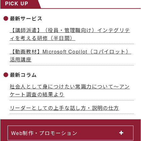
PICK UP
最新サービス
【講師派遣】（役員・管理職向け）インテグリテ
ィを考える研修（半日間）
【動画教材】Microsoft Copilot（コパイロット）
活用講座
最新コラム
社会人として身につけたい常識力について～アン
ケート調査の結果より
リーダーとしての上手な話し方・説明の仕方
Web制作・プロモーション