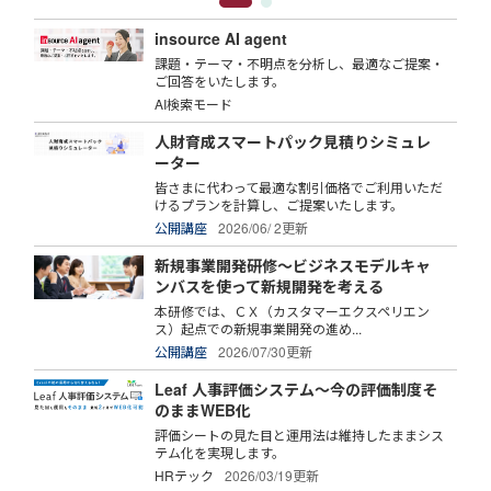
insource AI agent
課題・テーマ・不明点を分析し、最適なご提案・
ご回答をいたします。
AI検索モード
人財育成スマートパック見積りシミュレ
ーター
皆さまに代わって最適な割引価格でご利用いただ
けるプランを計算し、ご提案いたします。
公開講座
2026/06/ 2更新
新規事業開発研修～ビジネスモデルキャ
ンバスを使って新規開発を考える
本研修では、ＣＸ（カスタマーエクスペリエン
ス）起点での新規事業開発の進め...
公開講座
2026/07/30更新
Leaf 人事評価システム～今の評価制度そ
のままWEB化
評価シートの見た目と運用法は維持したままシス
テム化を実現します。
HRテック
2026/03/19更新