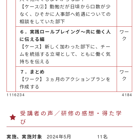
【ケース②】勤勉だが日頃から口数が少
なく、ひそかに人事部へ処遇についての
相談をしていた部下
６．実践ロールプレイング～共に働く人
ワー
ク
に伝える編
【ケース】新しく加わった部下に、チー
ムを統括する立場として、ともに働く気
持ちを伝える
７．まとめ
ワー
ク
【ワーク】３ヵ月のアクションプランを
作成する
1116234
4184
受講者の声／研修の感想・得た学
び
実施、実施対象
2024年5月 11名