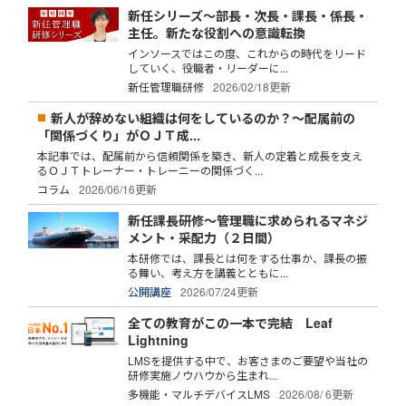
新任シリーズ～部長・次長・課長・係長・
主任。新たな役割への意識転換
インソースではこの度、これからの時代をリード
していく、役職者・リーダーに...
新任管理職研修
2026/02/18更新
新人が辞めない組織は何をしているのか？～配属前の
「関係づくり」がＯＪＴ成...
本記事では、配属前から信頼関係を築き、新人の定着と成長を支え
るＯＪＴトレーナー・トレーニーの関係づく...
コラム
2026/06/16更新
新任課長研修～管理職に求められるマネジ
メント・采配力（２日間）
本研修では、課長とは何をする仕事か、課長の振
る舞い、考え方を講義とともに...
公開講座
2026/07/24更新
全ての教育がこの一本で完結 Leaf
Lightning
LMSを提供する中で、お客さまのご要望や当社の
研修実施ノウハウから生まれ...
多機能・マルチデバイスLMS
2026/08/ 6更新