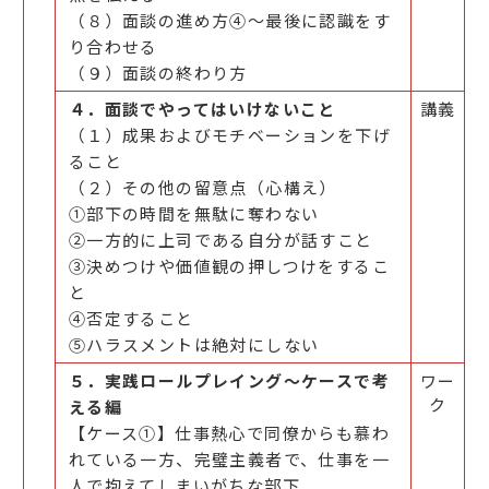
（８）面談の進め方④～最後に認識をす
り合わせる
（９）面談の終わり方
４．面談でやってはいけないこと
講義
（１）成果およびモチベーションを下げ
ること
（２）その他の留意点（心構え）
①部下の時間を無駄に奪わない
②一方的に上司である自分が話すこと
③決めつけや価値観の押しつけをするこ
と
④否定すること
⑤ハラスメントは絶対にしない
５．実践ロールプレイング～ケースで考
ワー
ク
える編
【ケース①】仕事熱心で同僚からも慕わ
れている一方、完璧主義者で、仕事を一
人で抱えてしまいがちな部下