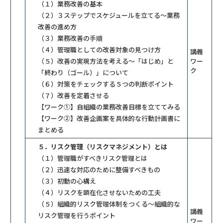
（１）業務改善の基本
（２）３ステップでスケジュールを立てる～業務
改善の進め方
（３）業務改善の手順
（４）管理職としての改善対象の見つけ方
講義
（５）改善の実現方法を考える～「はじめ」と
ワー
ク
「終わり（ゴール）」について
（６）対策をチェックする５つの判断ポイント
（７）改善を定着させる
【ワーク①】自組織の業務改善目標を立ててみる
【ワーク②】改善企画案を具体的な行動計画書に
まとめる
５．リスク管理（リスクマネジメント）とは
（１）管理職がすべきリスク管理とは
（２）迅速な対応のために整備すべきもの
（３）初動の心構え
（４）リスクを顕在化させないための工夫
（５）組織的リスク管理体制をつくる～組織的な
講義
リスク管理を行うポイント
ワー