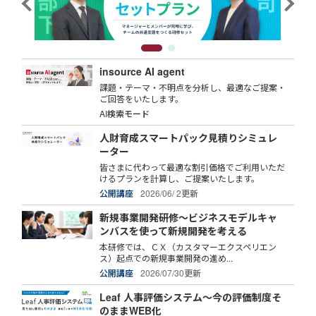
insource AI agent
課題・テーマ・不明点を分析し、最適なご提案・
ご回答をいたします。
AI検索モード
人財育成スマートパック見積りシミュレ
ーター
皆さまに代わって最適な割引価格でご利用いただ
けるプランを計算し、ご提案いたします。
公開講座
2026/06/ 2更新
新規事業開発研修～ビジネスモデルキャ
ンバスを使って新規開発を考える
本研修では、ＣＸ（カスタマーエクスペリエン
ス）起点での新規事業開発の進め...
公開講座
2026/07/30更新
Leaf 人事評価システム～今の評価制度そ
のままWEB化