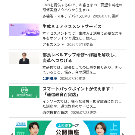
LMSを提供する中で、お客さまのご要望や当社の
研修実施ノウハウから生まれ...
多機能・マルチデバイスLMS
2026/07/15更新
生成ＡＩアセスメントサービス
本アセスメントでは、生成ＡＩ活用に必要なスキ
ルをオンラインで測定し、個人...
アセスメント
2026/06/18更新
部長レベルアップ研修～課題を解決し、
変革へつなげる
本研修では、部長としての仕事を振り返り、困っ
ていること、悩み、今の課題を...
公開講座
2026/07/30更新
スマートパックポイントが使えます！
「通信教育百貨店」
インソースでは、様々な資格・検定取得に対応し
た講座や、通信教育のサービス...
通信教育百貨店
2026/07/28更新