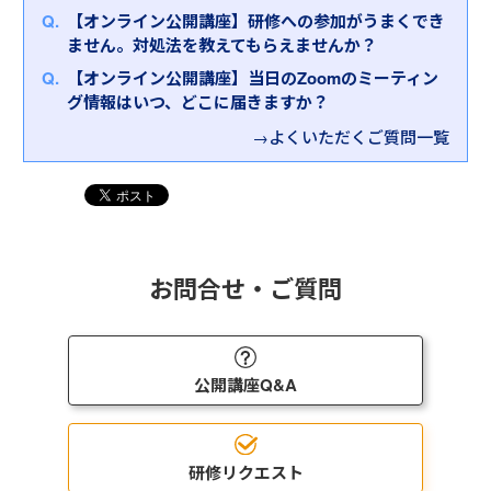
ム・リスクをマネジメントし、走りながら成果を出
⑥生産性向上
【オンライン公開講座】研修への参加がうまくでき
す
」もおすすめです。
⑦リスクマネジメント
ません。対処法を教えてもらえませんか？
多忙なプレイングマネージャーの皆様は、自らの業
⑧労務管理、安全衛生管理
務ややるべきことの多さから、つい指導がおろそか
⑨メンタルヘルス、ハラスメント
【オンライン公開講座】当日のZoomのミーティン
になったり、リスクを予見できなかったりと様々な
⑩交渉・調整力
グ情報はいつ、どこに届きますか？
課題に直面しています。また、プレイヤーとして優
→よくいただくご質問一覧
秀であればあるほど、「自分でやった方が早い」の
悪循環に陥る傾向があります。
本研修は、多忙なプレイングマネージャーの皆様
に、プレイングマネージャーとしてのマネジメント
の勘所を押さえていただく研修です。お悩みとして
よく挙がる「時間がない」「部下・チームをみる余
お問合せ・ご質問
裕がない」「業務チェックの効率が悪い」といった
内容をもとに、時間・チーム・リスクのマネジメン
トについて学んでいただきます。
公開講座Q&A
その他、現場業務のマネジメント方法に主眼を置い
た「
現場マネージャー研修
」もございます。
現場マネージャーには、自身の業務管理よりもチー
ム全体の管理を求められる機会が増えます。本研修
研修リクエスト
では、現場マネージャーの役割と業務管理のポイン