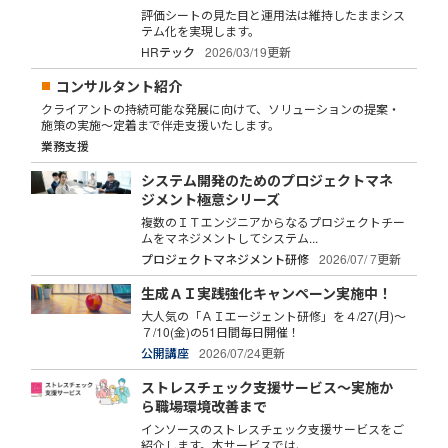
評価シートの見た目と運用法は維持したままシス
テム化を実現します。
HRテック
2026/03/19更新
コンサルタント紹介
クライアントの持続可能な発展に向けて、ソリューションの提案・
施策の実施～定着まで伴走支援いたします。
業務支援
システム開発のためのプロジェクトマネ
ジメント極意シリーズ
複数のＩＴエンジニアからなるプロジェクトチー
ムをマネジメントしてシステム...
プロジェクトマネジメント研修
2026/07/ 7更新
生成ＡＩ実践強化キャンペーン実施中！
大人気の「ＡＩエージェント研修」を４/27(月)～
７/10(金)の51日間毎日開催！
公開講座
2026/07/24更新
ストレスチェック支援サービス～実施か
ら職場環境改善まで
インソースのストレスチェック支援サービスをご
紹介します。本サービスでは、...