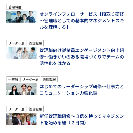
管理職層
オンラインフォローサービス【段取り研修
～管理職としての基本的マネジメントスキ
ルを理解する】
リーダー層
管理職層
管理職向け従業員エンゲージメント向上研
修～働きがいのある職場づくりでチームの
活性化をはかる
中堅層
リーダー層
管理職層
はじめてのリーダーシップ研修～仕事力と
コミュニケーション力強化編
リーダー層
管理職層
新任管理職研修～自信を持ってマネジメン
トを始める編（２日間）