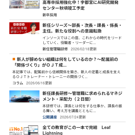
高専卒採用強化中！宇都宮にAI研究開発
センター秋頃竣工予定
新卒採用
新任シリーズ～部長・次長・課長・係長・
主任。新たな役割への意識転換
インソースではこの度、これからの時代をリード
していく、役職者・リーダーに...
新任管理職研修
2026/02/18更新
新人が辞めない組織は何をしているのか？～配属前の
「関係づくり」がＯＪＴ成...
本記事では、配属前から信頼関係を築き、新人の定着と成長を支え
るＯＪＴトレーナー・トレーニーの関係づく...
コラム
2026/06/16更新
新任課長研修～管理職に求められるマネジ
メント・采配力（２日間）
本研修では、課長とは何をする仕事か、課長の振
る舞い、考え方を講義とともに...
公開講座
2026/07/24更新
全ての教育がこの一本で完結 Leaf
Lightning