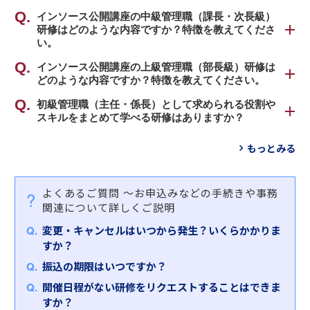
弊社公開講座の初級管理職（主任・係長級）研修
インソース公開講座の中級管理職（課長・次長級）
・初級管理職（主任・係長級）
研修はどのような内容ですか？特徴を教えてくださ
は、
・中級管理職（課長・次長級）
い。
「プレイヤーからマネージャーへ意識転換し、チー
・上級管理職（部長級）
ムをまとめ、部下一人ひとりを育成しつつ、成果を
弊社公開講座の中級管理職（課長・次長級）研修
インソース公開講座の上級管理職（部長級）研修は
あげる」
どのような内容ですか？特徴を教えてください。
は、
それぞれの階層にとって最適な役割認識の研修に加
というコンセプトにもとづき、おもに下記の８種類
「経営陣のビジョン・方針をどのように実現するか
え、管理職として一貫して必要な共通スキル系の研
弊社公開講座の上級管理職（部長級）研修は、
初級管理職（主任・係長）として求められる役割や
をテーマとして、幅広い内容のプログラムをご用意
を考え、課のミッションとして実行する」
スキルをまとめて学べる研修はありますか？
修など、部下・後輩指導から組織づくりまで幅広い
「経営判断をサポートする役割を担い、現場に方針
しております。
というコンセプトにもとづき、おもに下記の１０種
コンテンツを取り揃えています。
を示し、既存の業務を超えた新しい価値を創造す
「
段取り研修～管理職としての基本的マネジメント
類をテーマとして、幅広い内容のプログラムをご用
もっとみる
る」
①役割認識、総合的に求められるスキル（マネジメ
スキルを理解する
」をおすすめします。
意しております。
というコンセプトにもとづき、おもに下記の５種類
ント基礎）
本研修では、プレイヤーからマネージャーとしての
をテーマとして、幅広い内容のプログラムをご用意
②リーダーシップ
役割変更に伴う「組織俯瞰的な視点」「リスク・問
①役割認識、総合的に求められるスキル（組織、業
よくあるご質問
～お申込みなどの手続きや事務
しております。
③部下とのコミュニケーション、モチベーション管
題の未然把握・防止」の役割など求められる役割期
務、人のマネジメント）
関連について詳しくご説明
理
待を確認します。
②変革リーダーシップ
①役割認識、総合的に求められるスキル（部の変
変更・キャンセルはいつから発生？いくらかかりま
④部下指導（コーチング、１対１面談）
また、成果をあげる管理職に必要な３つのマネジメ
③人材マネジメント、部下指導（コーチング、１対
革、組織設計、経営戦略）
すか？
⑤業務管理
ントスキル（部下指導・育成力、業務管理力、リス
１面談）
②変革リーダーシップ
⑥業務改善
ク管理力）を習得していただきます。
④評価、目標管理
振込の期限はいつですか？
③人材マネジメント
⑦メンタルヘルス、ハラスメント
⑤部下とのコミュニケーション、モチベーション管
開催日程がない研修をリクエストすることはできま
④評価、目標管理
⑧交渉・調整力
また、「
プレイングマネージャー研修～時間・チー
理
すか？
⑤経営戦略、事業計画