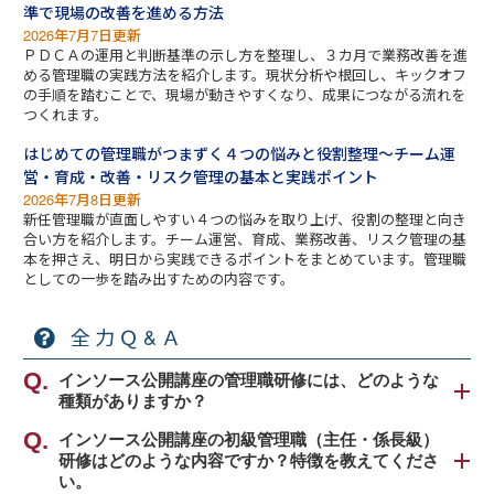
準で現場の改善を進める方法
2026年7月7日更新
ＰＤＣＡの運用と判断基準の示し方を整理し、３カ月で業務改善を進
める管理職の実践方法を紹介します。現状分析や根回し、キックオフ
の手順を踏むことで、現場が動きやすくなり、成果につながる流れを
つくれます。
はじめての管理職がつまずく４つの悩みと役割整理～チーム運
営・育成・改善・リスク管理の基本と実践ポイント
2026年7月8日更新
新任管理職が直面しやすい４つの悩みを取り上げ、役割の整理と向き
合い方を紹介します。チーム運営、育成、業務改善、リスク管理の基
本を押さえ、明日から実践できるポイントをまとめています。管理職
としての一歩を踏み出すための内容です。
全力Ｑ&Ａ
インソース公開講座の管理職研修には、どのような
種類がありますか？
インソースでは、求められる役割に応じて管理職の
インソース公開講座の初級管理職（主任・係長級）
研修はどのような内容ですか？特徴を教えてくださ
階層をさらに細分化して、下記のように区分して考
い。
えております。