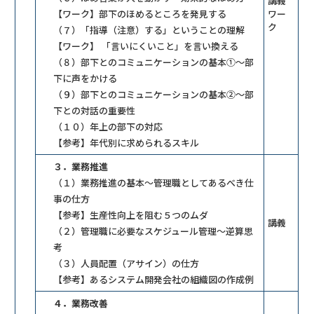
講義
【ワーク】部下のほめるところを発見する
ワー
ク
（７）「指導（注意）する」ということの理解
【ワーク】 「言いにくいこと」を言い換える
（８）部下とのコミュニケーションの基本①～部
下に声をかける
（９）部下とのコミュニケーションの基本②～部
下との対話の重要性
（１０）年上の部下の対応
【参考】年代別に求められるスキル
３．業務推進
（１）業務推進の基本～管理職としてあるべき仕
事の仕方
【参考】生産性向上を阻む５つのムダ
講義
（２）管理職に必要なスケジュール管理～逆算思
考
（３）人員配置（アサイン）の仕方
【参考】あるシステム開発会社の組織図の作成例
４．業務改善