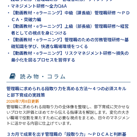
・マネジメント研修～全力Q&A
・【動画教材・eラーニング】中級（課長級）管理職研修 ～ＰＤ
ＣＡ・突破力編
・【動画教材・eラーニング】上級（部長級）管理職研修～経営
者としての視点を身につける
・【動画教材・eラーニング】管理職のための労務管理研修～基
礎知識を学び、快適な職場環境をつくる
・【動画教材・eラーニング】リスクマネジメント研修～損失の
最小化を図るプロセスを習得する
読み物・コラム
管理職に求められる段取り力を高める方法～４つの必須スキル
と部下育成の実践策
2026年7月8日更新
管理職に求められる段取り力の全体像を整理し、部下育成に欠かせな
いプロセス評価とほめてから伝える指導法を解説します。変化の大き
い職場で役割を果たすために必要な視点をまとめ、日々のマネジメン
トに活かせる内容に仕上げています。
３カ月で成果を出す管理職の「段取り力」～ＰＤＣＡと判断基