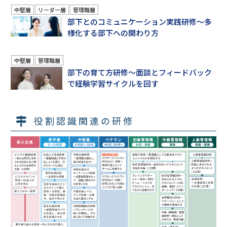
中堅層
リーダー層
管理職層
部下とのコミュニケーション実践研修～多
様化する部下への関わり方
中堅層
管理職層
部下の育て方研修～面談とフィードバック
で経験学習サイクルを回す
役割認識関連の研修