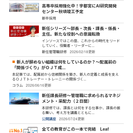
高専卒採用強化中！宇都宮にAI研究開発
センター秋頃竣工予定
新卒採用
新任シリーズ～部長・次長・課長・係長・
主任。新たな役割への意識転換
インソースではこの度、これからの時代をリード
していく、役職者・リーダーに...
新任管理職研修
2026/02/18更新
新人が辞めない組織は何をしているのか？～配属前の
「関係づくり」がＯＪＴ成...
本記事では、配属前から信頼関係を築き、新人の定着と成長を支え
るＯＪＴトレーナー・トレーニーの関係づく...
コラム
2026/06/16更新
新任課長研修～管理職に求められるマネジ
メント・采配力（２日間）
本研修では、課長とは何をする仕事か、課長の振
る舞い、考え方を講義とともに...
公開講座
2026/07/24更新
全ての教育がこの一本で完結 Leaf