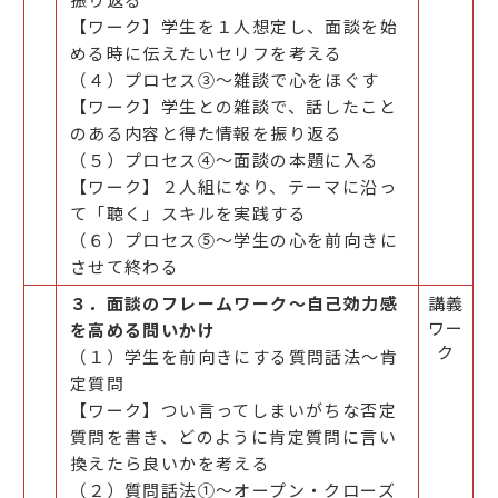
【ワーク】学生を１人想定し、面談を始
める時に伝えたいセリフを考える
（４）プロセス③～雑談で心をほぐす
【ワーク】学生との雑談で、話したこと
のある内容と得た情報を振り返る
（５）プロセス④～面談の本題に入る
【ワーク】２人組になり、テーマに沿っ
て「聴く」スキルを実践する
（６）プロセス⑤～学生の心を前向きに
させて終わる
３．面談のフレームワーク～自己効力感
講義
ワー
を高める問いかけ
ク
（１）学生を前向きにする質問話法～肯
定質問
【ワーク】つい言ってしまいがちな否定
質問を書き、どのように肯定質問に言い
換えたら良いかを考える
（２）質問話法①～オープン・クローズ