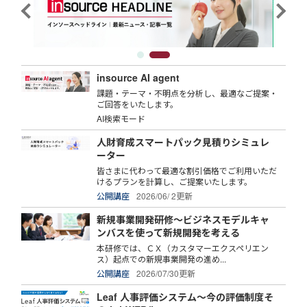
insource AI agent
課題・テーマ・不明点を分析し、最適なご提案・
ご回答をいたします。
AI検索モード
人財育成スマートパック見積りシミュレ
ーター
皆さまに代わって最適な割引価格でご利用いただ
けるプランを計算し、ご提案いたします。
公開講座
2026/06/ 2更新
新規事業開発研修～ビジネスモデルキャ
ンバスを使って新規開発を考える
本研修では、ＣＸ（カスタマーエクスペリエン
ス）起点での新規事業開発の進め...
公開講座
2026/07/30更新
Leaf 人事評価システム～今の評価制度そ