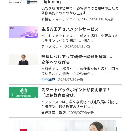
Lightning
LMSを提供する中で、お客さまのご要望や当社の
研修実施ノウハウから生まれ...
多機能・マルチデバイスLMS
2026/08/ 6更新
生成ＡＩアセスメントサービス
本アセスメントでは、生成ＡＩ活用に必要なスキ
ルをオンラインで測定し、個人...
アセスメント
2026/06/18更新
部長レベルアップ研修～課題を解決し、
変革へつなげる
本研修では、部長としての仕事を振り返り、困っ
ていること、悩み、今の課題を...
公開講座
2026/07/30更新
スマートパックポイントが使えます！
「通信教育百貨店」
インソースでは、様々な資格・検定取得に対応し
た講座や、通信教育のサービス...
通信教育百貨店
2026/07/28更新