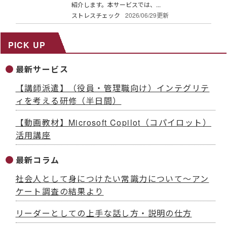
紹介します。本サービスでは、...
ストレスチェック
2026/06/29更新
PICK UP
最新サービス
【講師派遣】（役員・管理職向け）インテグリテ
ィを考える研修（半日間）
【動画教材】Microsoft Copilot（コパイロット）
活用講座
最新コラム
社会人として身につけたい常識力について～アン
ケート調査の結果より
リーダーとしての上手な話し方・説明の仕方