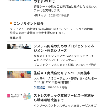
のままWEB化
評価シートの見た目と運用法は維持したままシス
テム化を実現します。
HRテック
2026/03/19更新
コンサルタント紹介
クライアントの持続可能な発展に向けて、ソリューションの提案・
施策の実施～定着まで伴走支援いたします。
業務支援
システム開発のためのプロジェクトマネ
ジメント極意シリーズ
複数のＩＴエンジニアからなるプロジェクトチー
ムをマネジメントしてシステム...
プロジェクトマネジメント研修
2026/07/ 7更新
生成ＡＩ実践強化キャンペーン実施中！
大人気の「ＡＩエージェント研修」を４/27(月)～
７/10(金)の51日間毎日開催！
公開講座
2026/08/ 7更新
ストレスチェック支援サービス～実施か
ら職場環境改善まで
インソースのストレスチェック支援サービスをご