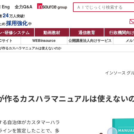
R Eng
全力Q&A
24
者
万人
突破!
採用強化
ため
中
ン
・
研修システム
動画教材
通信教育
行政機関向
Cサイト
WEBinsource
公開講座法人向けサービス
メル
が作るカスハラマニュアルは使えないのか
インソース グ
が作るカスハラマニュアルは使えない
する自治体がカスタマーハラ
ラインを策定したことで、多