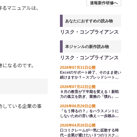
速報新作研修へ
作るマニュアルは、
あなたにおすすめの読み物
リスク・コンプライアンス
本ジャンルの新作読み物
リスク・コンプライアンス
針
になるのです。
2026年07月31日公開
Excelのサポート終了、そのまま使い
続けますか？～スプレッドシートと
いう選択肢
2026年07月22日公開
９月の教育が下半期を変える！新戦
力の孤立を防ぎ、業務の「慣れ」か
ら生じるエラーを防ぐ方法とは
功している企業の事
2026年06月29日公開
「もう帰るの？」をハラスメントに
しないための言い換え～一歩踏み込
むコミュニケーション例文集
2026年04月20日公開
口コミクレームが一気に拡散する時
代～企業が避けたい３つのリスクと