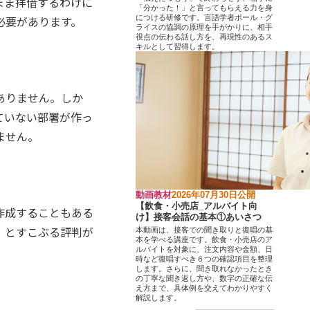
まま拝借するわけに
「分かった！」と言ってもらえる力を身
必要があります。
につける研修です。言語学者ポール・グ
ライスの協調の原理を手がかりに、相手
視点の伝わる話し方を、再現性のあるス
キルとして習得します。
ありません。しか
ていない部署が作っ
ません。
動画教材
2026年07月30日公開
【飲食・小売店_アルバイト向
作成することもある
け】接客会話の基本①あいさつ
」とすこぶる評判が
本動画は、接客での聞き取りと復唱の基
本を学べる講座です。飲食・小売店のア
ルバイトを対象に、注文内容や金額、日
時など復唱すべき６つの確認項目を整理
します。さらに、聞き取れなかったとき
の丁寧な聞き返し方や、数字の正確な伝
え方まで、具体例を交えてわかりやすく
解説します。