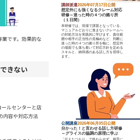
講師派遣
2026年07月17日公開
想定外にも強くなるクレーム対応
研修～迷った時の４つの拠り所
（１日間）
本研修では、現場で課題となっている、
マニュアルどおりに進まないクレームへ
の対処方法を実践的に学びます。責任範
作業です。効果的な
囲や相手の正当性の見極めなど、判断に
迷った時の４つの拠り所を軸に、想定外
の場面でも落ち着いて対応方針を定める
スキルと、納得感のある話し方を習得し
ます。
できない
コールセンターと店
の内容や対応方法
公開講座
2026年06月05日公開
分かった！と言わせる話し方研修
～グライスの協調の原理に学ぶ
「伝えたつもり」で終わらせず、相手に