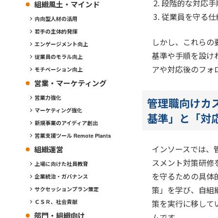
段階的な対応手
組織風土・マインド
従業員を守る仕
内向型人材の活用
若手の主体的発揮
しかし、これらの
エンゲージメント向上
基準や手順を設け
従業員のモラル向上
アや対応後のフォ
モチベーション向上
営業・マーケティング
営業力強化
管理職向けカ
マーケティング強化
基準」と「対
新規事業のアイディア創出
営業支援ツール Remote Plants
インソースでは、
組織運営
スメント対策研修
上場に向けた社員教育
を守るための具体
企業統治・ガバナンス
策」を学び、自組
サクセッションプラン策定
策を実行に移して
ＣＳＲ、社会貢献
部門・組織向け
ムです。