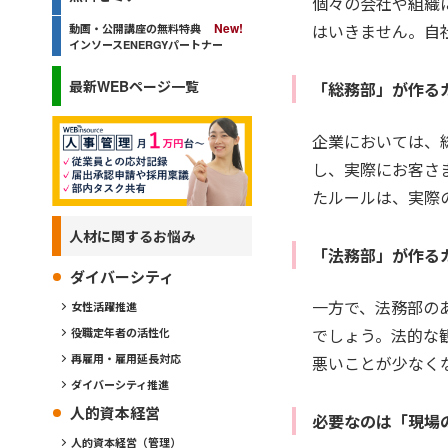
個々の会社や組織
はいきません。自
動画・公開講座の無料特典
インソースENERGYパートナー
最新WEBページ一覧
「総務部」が作る
企業においては、
し、実際にお客さ
たルールは、実際
人材に関するお悩み
「法務部」が作る
ダイバーシティ
一方で、法務部の
女性活躍推進
でしょう。法的な
役職定年者の活性化
再雇用・雇用延長対応
悪いことが少なく
ダイバーシティ推進
人的資本経営
必要なのは「現場
人的資本経営（管理）