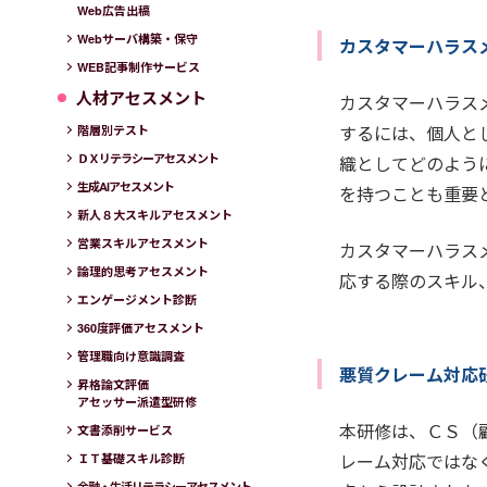
Web広告出稿
Webサーバ構築・保守
カスタマーハラス
WEB記事制作サービス
人材アセスメント
カスタマーハラス
するには、個人と
階層別テスト
ＤＸリテラシーアセスメント
織としてどのよう
生成AIアセスメント
を持つことも重要
新人８大スキルアセスメント
営業スキルアセスメント
カスタマーハラス
論理的思考アセスメント
応する際のスキル
エンゲージメント診断
360度評価アセスメント
管理職向け意識調査
悪質クレーム対応
昇格論文評価
アセッサー派遣型研修
本研修は、ＣＳ（
文書添削サービス
レーム対応ではな
ＩＴ基礎スキル診断
金融・生活リテラシーアセスメント