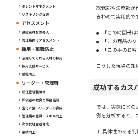
タレントマネジメント
総務部や法務部が
リスキリング促進
きわめて実用的で
アセスメント
「この時間帯は
選抜者教育の導入
「この商品のク
管理職向けアセスメント
採用・離職防止
「この手のお客
活躍してくれる人材の採用
こうした現場の知
採用支援サービス
離職防止
リーダー・管理職
成功するカス
新任管理職研修
評価者の教育と事務軽減
では、実際にどの
変化に強いリーダーの育成
例を分析すると、
管理職の意識・スキル向上
次世代経営者育成
具体性のある判
業績向上