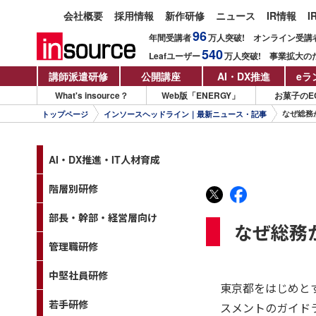
会社概要
採用情報
新作研修
ニュース
IR情報
I
96
年間受講者
万人
突破!
オンライン受講
540
Leafユーザー
万人
突破!
事業拡大の
講師派遣研修
公開講座
AI・DX推進
eラ
What's insource？
Web版「ENERGY」
お菓子のE
なぜ総務
トップページ
インソースヘッドライン｜最新ニュース・記事
AI・DX推進・IT人材育成
階層別研修
部長・幹部・経営層向け
なぜ総務
管理職研修
中堅社員研修
東京都をはじめと
若手研修
スメントのガイド