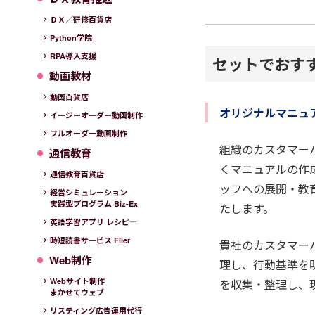
ＤＸ／研修百貨店
Python学院
RPA導入支援
セットでおす
動画教材
動画百貨店
オリジナルマニュ
イージーオーダー動画制作
フルオーダー動画制作
組織のカスタマー
通信教育
くマニュアルの作
通信教育百貨店
ッフへの展開・教
経営シミュレーション
実践型プログラム Biz-Ex
たします。
英語学習アプリ レシピ―
時短読書サービス Flier
貴社のカスタマー
Web制作
理し、行動基準を
Webサイト制作
を収集・整理し、
まかせてウェブ
リスティング広告運用代行