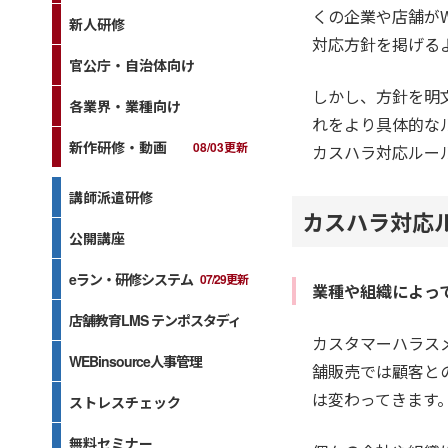
くの企業や店舗が
新人研修
対応方針を掲げる
官公庁・自治体向け
しかし、方針を明
各業界・業種向け
れをより具体的な
新作研修・動画
08/03更新
カスハラ対応ルー
講師派遣研修
カスハラ対応
公開講座
eラン・研修システム
07/29更新
業種や組織によっ
店舗教育LMS テンポスタディ
カスタマーハラス
WEBinsource人事管理
舗販売では顧客と
は変わってきます
ストレスチェック
無料セミナー