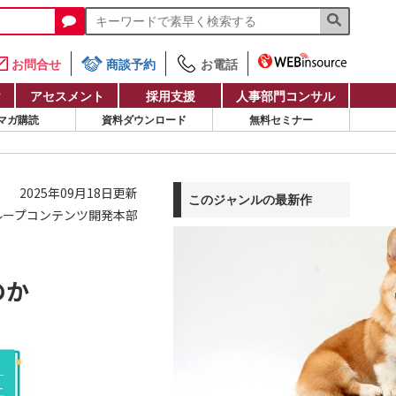
お問合せ
商談予約
お電話
け
アセスメント
採用支援
人事部門コンサル
マガ購読
資料ダウンロード
無料セミナー
2025年09月18日更新
このジャンルの最新作
ループコンテンツ開発本部
のか