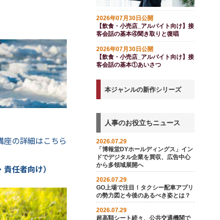
2026年07月30日公開
【飲食・小売店_アルバイト向け】接
客会話の基本④聞き取りと復唱
2026年07月30日公開
【飲食・小売店_アルバイト向け】接
客会話の基本①あいさつ
本ジャンルの新作シリーズ
人事のお役立ちニュース
講座の詳細はこちら
2026.07.29
「博報堂DYホールディングス」イン
ドでデジタル企業を買収、広告中心
から多領域展開へ
・責任者向け）
2026.07.29
GO上場で注目！タクシー配車アプリ
の勢力図と今後のあるべき姿とは？
2026.07.29
超高額シート続々、公共交通機関で