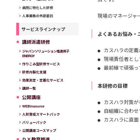
病院に特化した研修
現場のマネージャ
人事業務の外部委託
サービスラインナップ
よくあるお悩み・
講師派遣研修
カスハラの定義
ジャパンソリューション推進冊子
ENERGY
現場責任者とし
作りこみ型研修サービス
最前線で頑張っ
研修内製化支援
効果測定・定着化サービス
本研修の目標
講師一覧
公開講座
カスハラ対策が
WEBinsource
自組織に合わせ
人財育成スマートパック
カスハラに直面
バリューパック
公開講座コースマップ
ＤＸ教育推進